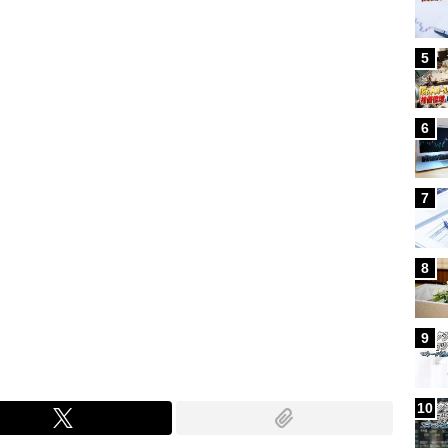
Loaded
:
100.00%
/
5
6
7
8
9
10