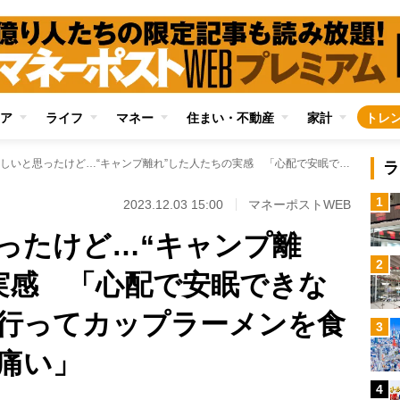
ア
ライフ
マネー
住まい・不動産
家計
トレ
最初は楽しいと思ったけど…“キャンプ離れ”した人たちの実感 「心配で安眠できない」「なぜ遠くに行ってカップラーメンを食べるのか」「腰が痛い」
ラ
1
2023.12.03 15:00
マネーポストWEB
ったけど…“キャンプ離
2
実感 「心配で安眠できな
行ってカップラーメンを食
3
痛い」
4