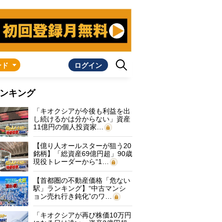
ンド
ログイン
ンキング
「キオクシアが今後も利益を出
し続けるかは分からない」資産
11億円の個人投資家…
【億り人オールスターが狙う20
銘柄】「総資産69億円超」90歳
現役トレーダーから“1…
【首都圏の不動産価格「危ない
駅」ランキング】“中古マンシ
ョン売れ行き鈍化”のワ…
「キオクシアが再び株価10万円