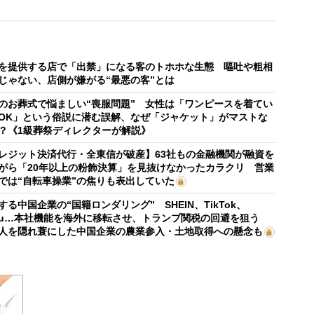
を提供する店で「出禁」になる客のトホホな生態 嘔吐や粗相
じゃない、店側が嫌がる“最悪の客”とは
のお葬式で悩ましい“喪服問題” 女性は「ワンピースを着てい
OK」という俗説に潜む誤解、なぜ「ジャケット」がマストな
？《1級葬祭ディレクターが解説》
レジット決済代行・全東信が破産】63社もの金融機関が融資を
がら「20年以上の粉飾決算」を見抜けなかったカラクリ 営業
では“自転車操業”の焦りも表出していた
する中国企業の“国籍ロンダリング” SHEIN、TikTok、
mu…本社機能を海外に移転させ、トランプ関税の回避を狙う
人を隠れ蓑にした中国企業の農業参入・土地取得への懸念も