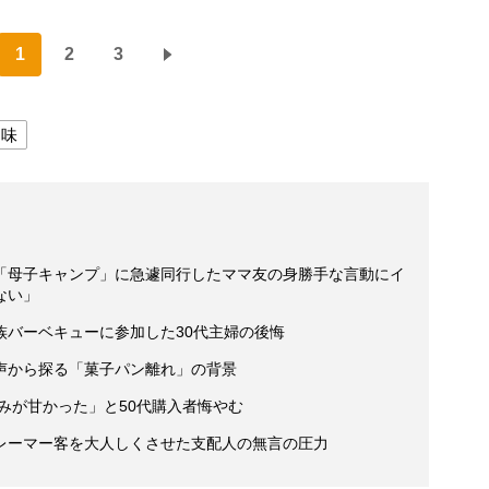
1
2
3
趣味
「母子キャンプ」に急遽同行したママ友の身勝手な言動にイ
ない」
族バーベキューに参加した30代主婦の後悔
声から探る「菓子パン離れ」の背景
読みが甘かった」と50代購入者悔やむ
レーマー客を大人しくさせた支配人の無言の圧力