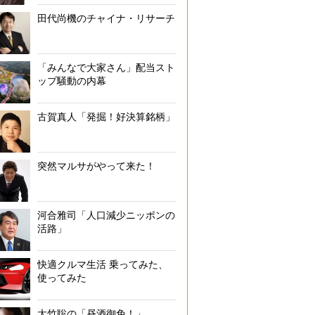
田代尚機のチャイナ・リサーチ
「みんなで大家さん」配当スト
ップ騒動の内幕
古賀真人「発掘！好決算銘柄」
突然マルサがやって来た！
河合雅司「人口減少ニッポンの
活路」
快適クルマ生活 乗ってみた、
使ってみた
大竹聡の「昼酒御免！」