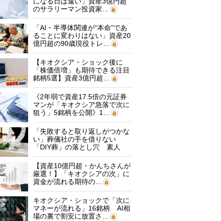
になる日は遠い」資産3億円超
のサラリーマン投資家…
「AI・半導体関連が“本命”であ
ることに変わりはない」資産20
億円超の90歳現役トレ…
【キオクシア・ショック後に
「株価倍増」も期待できる注目
銘柄5選】資産3億円超…
《2年弱で資産17.5倍の元証券
マンが「キオクシア急落で次に
狙う」5銘柄を公開》1…
「失敗すると取り返しがつかな
い」葬儀社の手を借りない
「DIY葬」の落とし穴 素人
に…
【資産10億円超・かんちさんが
厳選！】「キオクシアの次」に
資金が流れる期待の…
キオクシア・ショックで「次に
マネーが流れる」16銘柄 AI相
場の裏で割安に放置さ…