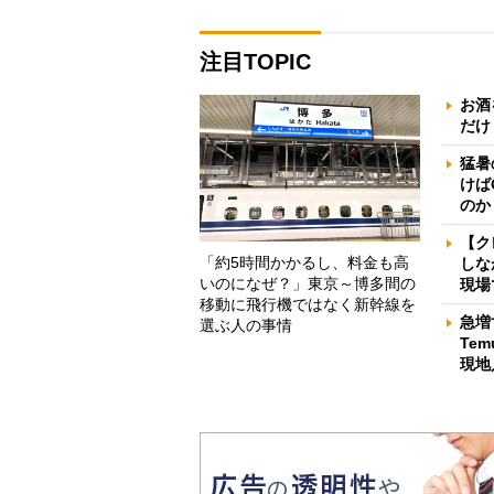
注目TOPIC
お酒
だけ
猛暑
けば
のか
【ク
「約5時間かかるし、料金も高
しな
いのになぜ？」東京～博多間の
現場
移動に飛行機ではなく新幹線を
急増
選ぶ人の事情
Te
現地