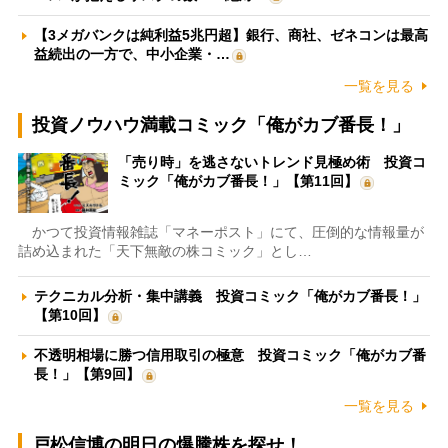
【3メガバンクは純利益5兆円超】銀行、商社、ゼネコンは最高
益続出の一方で、中小企業・…
一覧を見る
投資ノウハウ満載コミック「俺がカブ番長！」
「売り時」を逃さないトレンド見極め術 投資コ
ミック「俺がカブ番長！」【第11回】
かつて投資情報雑誌「マネーポスト」にて、圧倒的な情報量が
詰め込まれた「天下無敵の株コミック」とし…
テクニカル分析・集中講義 投資コミック「俺がカブ番長！」
【第10回】
不透明相場に勝つ信用取引の極意 投資コミック「俺がカブ番
長！」【第9回】
一覧を見る
戸松信博の明日の爆騰株を探せ！