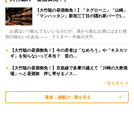
【大竹聡の昼酒御免！】「ネグローニ」「山崎」
「マンハッタン」新宿三丁目の隠れ家バーで1…
お酒はいつ飲んでもいいものだが、昼から飲むお酒にはまた格
別の味わいがある――。ライター・作家の大竹…
【大竹聡の昼酒御免！】今の若者は「なめろう」や「キヌカツ
ギ」を知らないって本当？ 昔の…
【大竹聡の昼酒御免！】京急線で多摩川越えて「川崎の大衆酒
場」へと昼酒旅 押し寄せるノス…
一覧を見る
著者・連載の一覧を見る