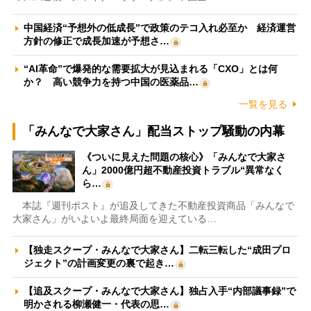
中国経済“予想外の低成長”で政策のテコ入れ必至か 経済運営
方針の修正で成長加速が予想さ…
“AI革命”で爆発的な需要拡大が見込まれる「CXO」とは何
か？ 高い競争力を持つ中国の医薬品…
一覧を見る
「みんなで大家さん」配当ストップ騒動の内幕
《ついに見えた問題の核心》「みんなで大家さ
ん」2000億円超不動産投資トラブル“異常なく
ら…
本誌『週刊ポスト』が追及してきた不動産投資商品「みんなで
大家さん」がいよいよ最終局面を迎えている…
【独走スクープ・みんなで大家さん】二転三転した“成田プロ
ジェクト”の計画変更の裏で起き…
【追及スクープ・みんなで大家さん】独占入手“内部議事録”で
明かされる柳瀬健一・代表の思…