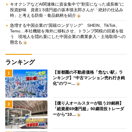
キオクシアなどAI関連株に資金集中で“割安になった成長株”に
投資妙味 資産1.5億円超の坂本慎太郎さんが「絶好の仕込み
時」と考える防衛・食品銘柄を紹介
急増する中国企業の“国籍ロンダリング” SHEIN、TikTok、
Temu…本社機能を海外に移転させ、トランプ関税の回避を狙
う 現地人を隠れ蓑にした中国企業の農業参入・土地取得への
懸念も
ランキング
【首都圏の不動産価格「危ない駅」ラ
1
ンキング】“中古マンション売れ行き鈍
化”のワー…
【億り人オールスターが狙う20銘柄】
2
「総資産69億円超」90歳現役トレーダ
ーから“10…