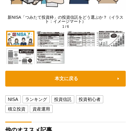
新NISA「つみたて投資枠」の投資信託をどう選ぶか？（イラス
「
ト：イメージマート）
1
/
6
本文に戻る
NISA
ランキング
投資信託
投資初心者
積立投資
資産運用
他のオススメ記事