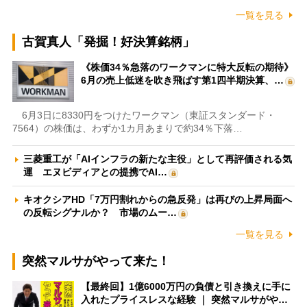
一覧を見る
古賀真人「発掘！好決算銘柄」
《株価34％急落のワークマンに特大反転の期待》
6月の売上低迷を吹き飛ばす第1四半期決算、…
6月3日に8330円をつけたワークマン（東証スタンダード・
7564）の株価は、わずか1カ月あまりで約34％下落…
三菱重工が「AIインフラの新たな主役」として再評価される気
運 エヌビディアとの提携でAI…
キオクシアHD「7万円割れからの急反発」は再びの上昇局面へ
の反転シグナルか？ 市場のムー…
一覧を見る
突然マルサがやって来た！
【最終回】1億6000万円の負債と引き換えに手に
入れたプライスレスな経験 ｜ 突然マルサがや…