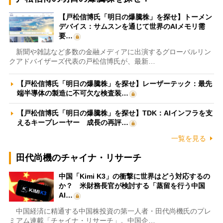
【戸松信博氏「明日の爆騰株」を探せ】トーメン
デバイス：サムスンを通じて世界のAIメモリ需
要…
新聞や雑誌など多数の金融メディアに出演するグローバルリン
クアドバイザーズ代表の戸松信博氏が、最新…
【戸松信博氏「明日の爆騰株」を探せ】レーザーテック：最先
端半導体の製造に不可欠な検査装…
【戸松信博氏「明日の爆騰株」を探せ】TDK：AIインフラを支
えるキープレーヤー 成長の再評…
一覧を見る
田代尚機のチャイナ・リサーチ
中国「Kimi K3」の衝撃に世界はどう対応するの
か？ 米財務長官が検討する「蒸留を行う中国
AI…
中国経済に精通する中国株投資の第一人者・田代尚機氏のプレ
ミアム連載「チャイナ・リサーチ」。中国企…