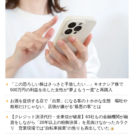
「この恐ろしい株はさっさと手放したい…」キオクシア株で
500万円の利益を出した女性が“夢よもう一度”と再購入
お酒を提供する店で「出禁」になる客のトホホな生態 嘔吐や
粗相だけじゃない、店側が嫌がる“最悪の客”とは
【クレジット決済代行・全東信が破産】63社もの金融機関が融
資をしながら「20年以上の粉飾決算」を見抜けなかったカラク
リ 営業現場では“自転車操業”の焦りも表出していた