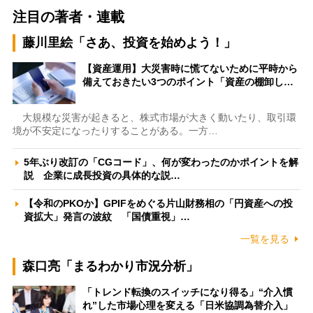
注目の著者・連載
藤川里絵「さあ、投資を始めよう！」
【資産運用】大災害時に慌てないために平時から
備えておきたい3つのポイント「資産の棚卸し…
大規模な災害が起きると、株式市場が大きく動いたり、取引環
境が不安定になったりすることがある。一方…
5年ぶり改訂の「CGコード」、何が変わったのかポイントを解
説 企業に成長投資の具体的な説…
【令和のPKOか】GPIFをめぐる片山財務相の「円資産への投
資拡大」発言の波紋 「国債重視」…
一覧を見る
森口亮「まるわかり市況分析」
「トレンド転換のスイッチになり得る」“介入慣
れ”した市場心理を変える「日米協調為替介入」