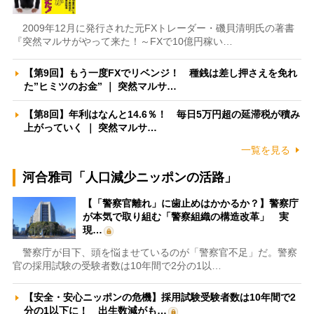
2009年12月に発行された元FXトレーダー・磯貝清明氏の著書
『突然マルサがやって来た！～FXで10億円稼い…
【第9回】もう一度FXでリベンジ！ 種銭は差し押さえを免れ
た”ヒミツのお金” ｜ 突然マルサ…
【第8回】年利はなんと14.6％！ 毎日5万円超の延滞税が積み
上がっていく ｜ 突然マルサ…
一覧を見る
河合雅司「人口減少ニッポンの活路」
【「警察官離れ」に歯止めはかかるか？】警察庁
が本気で取り組む「警察組織の構造改革」 実
現…
警察庁が目下、頭を悩ませているのが「警察官不足」だ。警察
官の採用試験の受験者数は10年間で2分の1以…
【安全・安心ニッポンの危機】採用試験受験者数は10年間で2
分の1以下に！ 出生数減がも…