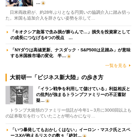
…
日米両政府が、約28年ぶりとなる円買いの協調介入に踏み切っ
た。米国も追加介入を辞さない姿勢を示して…
「キオクシア急落で含み損が膨らんで…」損失を投資家として
の成長につなげる4つの視点 …
「NYダウは高値更新、ナスダック・S&P500は足踏み」が意味
する米国株市場の変化 半…
一覧を見る
大前研一「ビジネス新大陸」の歩き方
「イラン戦争を利用して儲けている」利益相反と
の批判が強まるトランプファミリーの不正蓄財
疑…
トランプ大統領のファミリー信託が今年1～3月に3000回以上も
の証券取引を行っていたことが明らかになり…
「いつ暴発してもおかしくはない」イーロン・マスク氏とスペ
ースXが抱えるリスクの数々「絶対…