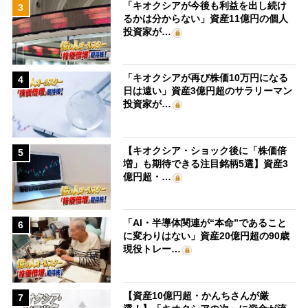
「キオクシアが今後も利益を出し続け
3
るかは分からない」資産11億円の個人
投資家が…
「キオクシアが再び株価10万円になる
4
日は遠い」資産3億円超のサラリーマン
投資家が…
【キオクシア・ショック後に「株価倍
5
増」も期待できる注目銘柄5選】資産3
億円超・…
「AI・半導体関連が“本命”であること
6
に変わりはない」資産20億円超の90歳
現役トレー…
【資産10億円超・かんちさんが厳
7