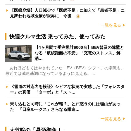
【医療崩壊】人口減少で「医師不足」に加えて「患者不足」に
見舞われ地域医療が限界に 今後…
一覧を見る
快適クルマ生活 乗ってみた、使ってみた
【4ヶ月間で受注累計6000台】BEV普及の障壁と
なる「航続距離の不安」「充電のストレス」解
消…
あれほどもてはやされていた「EV（BEV）シフト」の潮流も、
最近では減速基調になっているように見える。…
《雪道の対応力を検証》シビアな状況で実感した「フォレスタ
ー」の真価 「ターボ」と「スト…
乗り込むと同時に「これが軽？」と戸惑うのには理由があっ
た 「日産ルークス」さらなる躍進…
一覧を見る
大竹聡の「昼酒御免！」