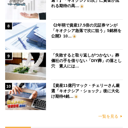
選！】「キオクシアの次」に資金が流
れる期待の高…
《2年弱で資産17.5倍の元証券マンが
8
「キオクシア急落で次に狙う」5銘柄を
公開》10…
「失敗すると取り返しがつかない」葬
9
儀社の手を借りない「DIY葬」の落とし
穴 素人には…
【資産11億円マック・チェリーさん厳
10
選「キオクシア・ショック」後に大化
け期待4銘…
一覧を見る