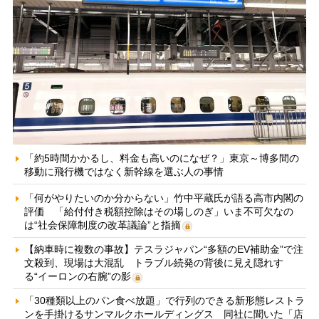
「約5時間かかるし、料金も高いのになぜ？」東京～博多間の
移動に飛行機ではなく新幹線を選ぶ人の事情
「何がやりたいのか分からない」竹中平蔵氏が語る高市内閣の
評価 「給付付き税額控除はその場しのぎ」いま不可欠なの
は“社会保障制度の改革議論”と指摘
【納車時に複数の事故】テスラジャパン“多額のEV補助金”で注
文殺到、現場は大混乱 トラブル続発の背後に見え隠れす
る“イーロンの右腕”の影
「30種類以上のパン食べ放題」で行列のできる新形態レストラ
ンを手掛けるサンマルクホールディングス 同社に聞いた「店