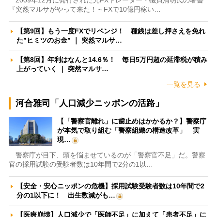
2009年12月に発行された元FXトレーダー・磯貝清明氏の著書
『突然マルサがやって来た！～FXで10億円稼い…
【第9回】もう一度FXでリベンジ！ 種銭は差し押さえを免れ
た”ヒミツのお金” ｜ 突然マルサ…
【第8回】年利はなんと14.6％！ 毎日5万円超の延滞税が積み
上がっていく ｜ 突然マルサ…
一覧を見る
河合雅司「人口減少ニッポンの活路」
【「警察官離れ」に歯止めはかかるか？】警察庁
が本気で取り組む「警察組織の構造改革」 実
現…
警察庁が目下、頭を悩ませているのが「警察官不足」だ。警察
官の採用試験の受験者数は10年間で2分の1以…
【安全・安心ニッポンの危機】採用試験受験者数は10年間で2
分の1以下に！ 出生数減がも…
【医療崩壊】人口減少で「医師不足」に加えて「患者不足」に