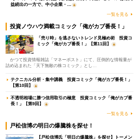
益続出の一方で、中小企業・…
一覧を見る
投資ノウハウ満載コミック「俺がカブ番長！」
「売り時」を逃さないトレンド見極め術 投資コ
ミック「俺がカブ番長！」【第11回】
かつて投資情報雑誌「マネーポスト」にて、圧倒的な情報量が
詰め込まれた「天下無敵の株コミック」とし…
テクニカル分析・集中講義 投資コミック「俺がカブ番長！」
【第10回】
不透明相場に勝つ信用取引の極意 投資コミック「俺がカブ番
長！」【第9回】
一覧を見る
戸松信博の明日の爆騰株を探せ！
【戸松信博氏「明日の爆騰株」を探せ】トーメン