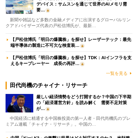
デバイス：サムスンを通じて世界のAIメモリ需
要…
新聞や雑誌など多数の金融メディアに出演するグローバルリン
クアドバイザーズ代表の戸松信博氏が、最新…
【戸松信博氏「明日の爆騰株」を探せ】レーザーテック：最先
端半導体の製造に不可欠な検査装…
【戸松信博氏「明日の爆騰株」を探せ】TDK：AIインフラを支
えるキープレーヤー 成長の再評…
一覧を見る
田代尚機のチャイナ・リサーチ
厳しい経済情勢をどう打開するか？中国の下半期
の「経済運営方針」を読み解く 需要不足対策
が…
中国経済に精通する中国株投資の第一人者・田代尚機氏のプレ
ミアム連載「チャイナ・リサーチ」。中国の…