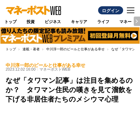
ログイン
トップ
投資
ビジネス
キャリア
ライフ
マネー
トップ
連載・著者
中川淳一郎のビールと仕事がある幸せ
なぜ「タワマン記
中川淳一郎のビールと仕事がある幸せ
2023.12.02 16:00
マネーポストWEB
なぜ「タワマン記事」は注目を集めるの
か？ タワマン住民の嘆きを見て溜飲を
下げる非居住者たちのメシウマ心理
Loaded
:
97.13%
/
Unmute