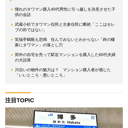
憧れのタワマン購入40代男性に引っ越しを決意させた子
供の会話
武蔵小杉でタワマン住民と古参住民に断絶「ここはセレ
ブの街ではない」
笑福亭鶴瓶も悲鳴 住んでみないとわからない「終の棲
家にタワマン」の落とし穴
郊外の自宅を売って駅近マンションを購入した60代夫婦
の大誤算
川沿いの物件の魅力は？ マンション購入者が感じた
「いいところ・悪いところ」
注目TOPIC