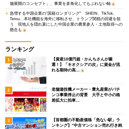
舗展開のコンセプト」、事業を多角化してもぶれない軸
急増する中国企業の“国籍ロンダリング” SHEIN、TikTok、
Temu…本社機能を海外に移転させ、トランプ関税の回避を狙
う 現地人を隠れ蓑にした中国企業の農業参入・土地取得への
懸念も
ランキング
【資産10億円超・かんちさんが厳
1
選！】「キオクシアの次」に資金が流
れる期待の高…
老舗遊技機メーカー・豊丸産業がパチ
2
ンコ事業停止の背景 大手と中小の格
差拡大に拍車…
【首都圏の不動産価格「危ない駅」ラ
3
ンキング】“中古マンション売れ行き鈍