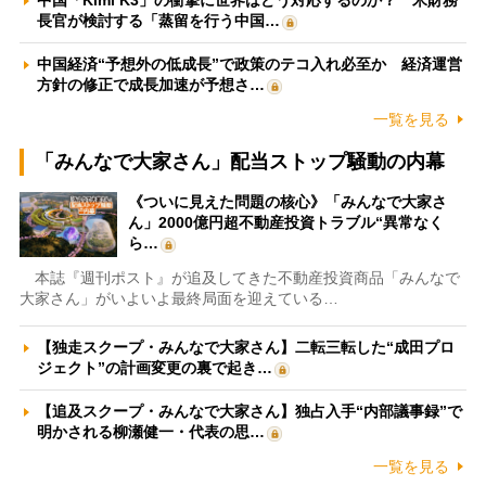
中国「Kimi K3」の衝撃に世界はどう対応するのか？ 米財務
長官が検討する「蒸留を行う中国…
中国経済“予想外の低成長”で政策のテコ入れ必至か 経済運営
方針の修正で成長加速が予想さ…
一覧を見る
「みんなで大家さん」配当ストップ騒動の内幕
《ついに見えた問題の核心》「みんなで大家さ
ん」2000億円超不動産投資トラブル“異常なく
ら…
本誌『週刊ポスト』が追及してきた不動産投資商品「みんなで
大家さん」がいよいよ最終局面を迎えている…
【独走スクープ・みんなで大家さん】二転三転した“成田プロ
ジェクト”の計画変更の裏で起き…
【追及スクープ・みんなで大家さん】独占入手“内部議事録”で
明かされる柳瀬健一・代表の思…
一覧を見る