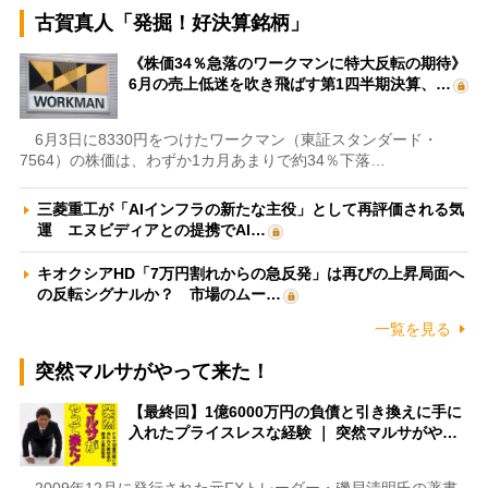
古賀真人「発掘！好決算銘柄」
《株価34％急落のワークマンに特大反転の期待》
6月の売上低迷を吹き飛ばす第1四半期決算、…
6月3日に8330円をつけたワークマン（東証スタンダード・
7564）の株価は、わずか1カ月あまりで約34％下落…
三菱重工が「AIインフラの新たな主役」として再評価される気
運 エヌビディアとの提携でAI…
キオクシアHD「7万円割れからの急反発」は再びの上昇局面へ
の反転シグナルか？ 市場のムー…
一覧を見る
突然マルサがやって来た！
【最終回】1億6000万円の負債と引き換えに手に
入れたプライスレスな経験 ｜ 突然マルサがや…