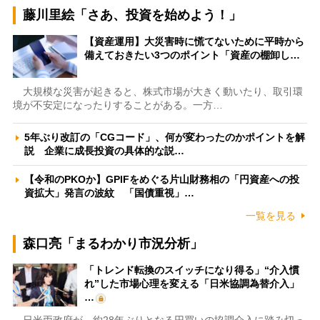
藤川里絵「さあ、投資を始めよう！」
【資産運用】大災害時に慌てないために平時から
備えておきたい3つのポイント「資産の棚卸し…
大規模な災害が起きると、株式市場が大きく動いたり、取引環
境が不安定になったりすることがある。一方…
5年ぶり改訂の「CGコード」、何が変わったのかポイントを解
説 企業に成長投資の具体的な説…
【令和のPKOか】GPIFをめぐる片山財務相の「円資産への投
資拡大」発言の波紋 「国債重視」…
一覧を見る
森口亮「まるわかり市況分析」
「トレンド転換のスイッチになり得る」“介入慣
れ”した市場心理を変える「日米協調為替介入」
…