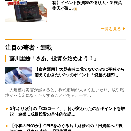
柄】イベント投資家の億り人・羽根英
樹氏が厳…
一覧を見る
注目の著者・連載
藤川里絵「さあ、投資を始めよう！」
【資産運用】大災害時に慌てないために平時から
備えておきたい3つのポイント「資産の棚卸し…
大規模な災害が起きると、株式市場が大きく動いたり、取引環
境が不安定になったりすることがある。一方…
5年ぶり改訂の「CGコード」、何が変わったのかポイントを解
説 企業に成長投資の具体的な説…
【令和のPKOか】GPIFをめぐる片山財務相の「円資産への投