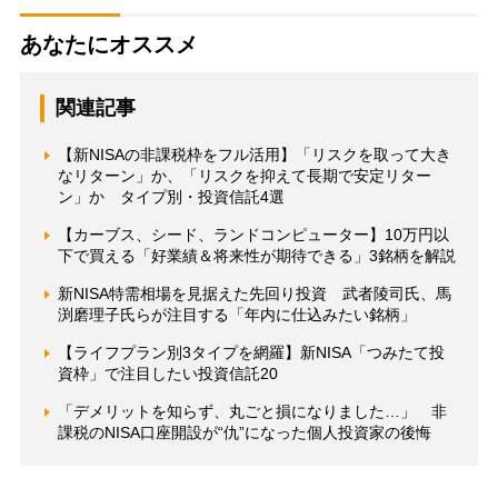
あなたにオススメ
関連記事
【新NISAの非課税枠をフル活用】「リスクを取って大き
なリターン」か、「リスクを抑えて長期で安定リター
ン」か タイプ別・投資信託4選
【カーブス、シード、ランドコンピューター】10万円以
下で買える「好業績＆将来性が期待できる」3銘柄を解説
新NISA特需相場を見据えた先回り投資 武者陵司氏、馬
渕磨理子氏らが注目する「年内に仕込みたい銘柄」
【ライフプラン別3タイプを網羅】新NISA「つみたて投
資枠」で注目したい投資信託20
「デメリットを知らず、丸ごと損になりました…」 非
課税のNISA口座開設が“仇”になった個人投資家の後悔