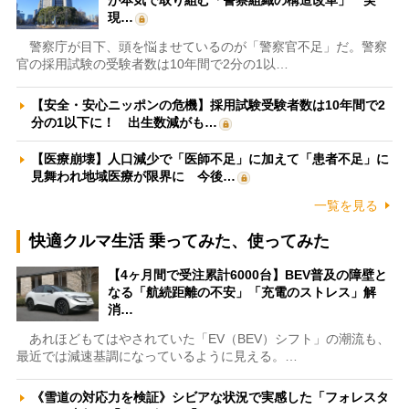
が本気で取り組む「警察組織の構造改革」 実
現…
警察庁が目下、頭を悩ませているのが「警察官不足」だ。警察
官の採用試験の受験者数は10年間で2分の1以…
【安全・安心ニッポンの危機】採用試験受験者数は10年間で2
分の1以下に！ 出生数減がも…
【医療崩壊】人口減少で「医師不足」に加えて「患者不足」に
見舞われ地域医療が限界に 今後…
一覧を見る
快適クルマ生活 乗ってみた、使ってみた
【4ヶ月間で受注累計6000台】BEV普及の障壁と
なる「航続距離の不安」「充電のストレス」解
消…
あれほどもてはやされていた「EV（BEV）シフト」の潮流も、
最近では減速基調になっているように見える。…
《雪道の対応力を検証》シビアな状況で実感した「フォレスタ