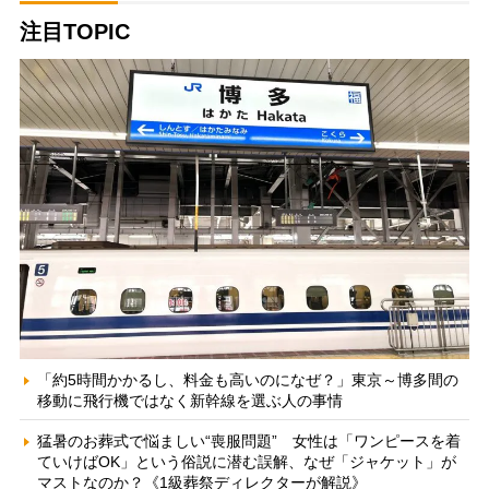
注目TOPIC
「約5時間かかるし、料金も高いのになぜ？」東京～博多間の
移動に飛行機ではなく新幹線を選ぶ人の事情
猛暑のお葬式で悩ましい“喪服問題” 女性は「ワンピースを着
ていけばOK」という俗説に潜む誤解、なぜ「ジャケット」が
マストなのか？《1級葬祭ディレクターが解説》