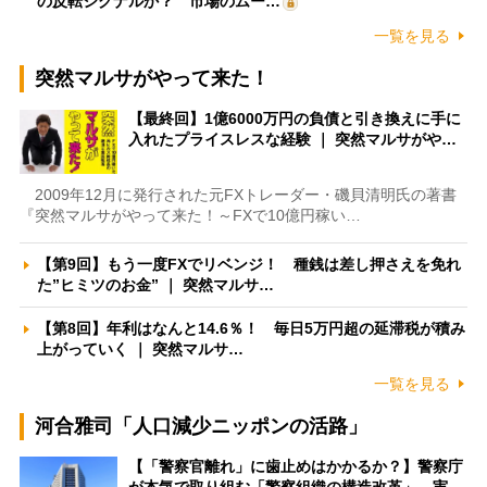
の反転シグナルか？ 市場のムー…
一覧を見る
突然マルサがやって来た！
【最終回】1億6000万円の負債と引き換えに手に
入れたプライスレスな経験 ｜ 突然マルサがや…
2009年12月に発行された元FXトレーダー・磯貝清明氏の著書
『突然マルサがやって来た！～FXで10億円稼い…
【第9回】もう一度FXでリベンジ！ 種銭は差し押さえを免れ
た”ヒミツのお金” ｜ 突然マルサ…
【第8回】年利はなんと14.6％！ 毎日5万円超の延滞税が積み
上がっていく ｜ 突然マルサ…
一覧を見る
河合雅司「人口減少ニッポンの活路」
【「警察官離れ」に歯止めはかかるか？】警察庁