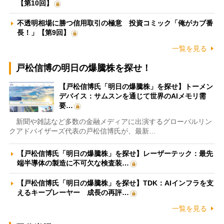
【第10回】
不透明相場に勝つ信用取引の極意 投資コミック「俺がカブ番
長！」【第9回】
一覧を見る
戸松信博の明日の爆騰株を探せ！
【戸松信博氏「明日の爆騰株」を探せ】トーメン
デバイス：サムスンを通じて世界のAIメモリ需
要…
新聞や雑誌など多数の金融メディアに出演するグローバルリン
クアドバイザーズ代表の戸松信博氏が、最新…
【戸松信博氏「明日の爆騰株」を探せ】レーザーテック：最先
端半導体の製造に不可欠な検査装…
【戸松信博氏「明日の爆騰株」を探せ】TDK：AIインフラを支
えるキープレーヤー 成長の再評…
一覧を見る