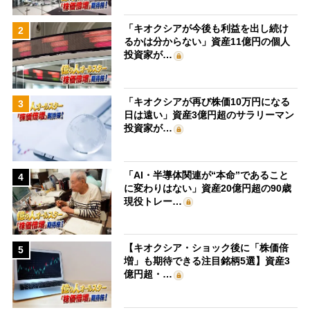
「キオクシアが今後も利益を出し続け
2
るかは分からない」資産11億円の個人
投資家が…
「キオクシアが再び株価10万円になる
3
日は遠い」資産3億円超のサラリーマン
投資家が…
「AI・半導体関連が“本命”であること
4
に変わりはない」資産20億円超の90歳
現役トレー…
【キオクシア・ショック後に「株価倍
5
増」も期待できる注目銘柄5選】資産3
億円超・…