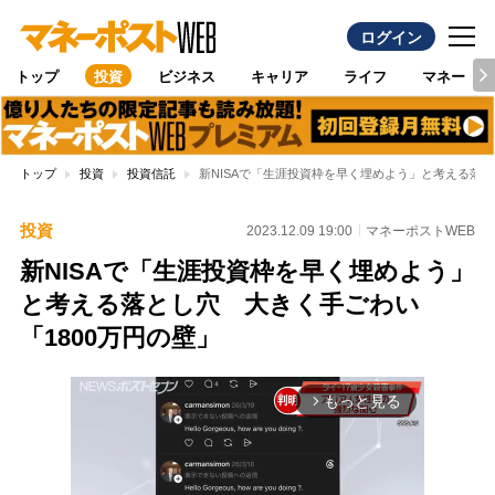
ログイン
トップ
投資
ビジネス
キャリア
ライフ
マネー
トップ
投資
投資信託
新NISAで「生涯投資枠を早く埋めよう」と考える落と
投資
2023.12.09 19:00
マネーポストWEB
新NISAで「生涯投資枠を早く埋めよう」
と考える落とし穴 大きく手ごわい
「1800万円の壁」
もっと見る
arrow_forward_ios