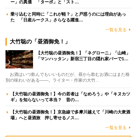
ー」の真価 「ターボ」と「スト…
乗り込むと同時に「これが軽？」と戸惑うのには理由があっ
た 「日産ルークス」さらなる躍進…
一覧を見る
大竹聡の「昼酒御免！」
【大竹聡の昼酒御免！】「ネグローニ」「山崎」
「マンハッタン」新宿三丁目の隠れ家バーで1…
お酒はいつ飲んでもいいものだが、昼から飲むお酒にはまた格
別の味わいがある――。ライター・作家の大竹…
【大竹聡の昼酒御免！】今の若者は「なめろう」や「キヌカツ
ギ」を知らないって本当？ 昔の…
【大竹聡の昼酒御免！】京急線で多摩川越えて「川崎の大衆酒
場」へと昼酒旅 押し寄せるノス…
一覧を見る