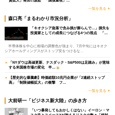
資拡大」発言の波紋 「国債重視」…
一覧を見る
森口亮「まるわかり市況分析」
「キオクシア急落で含み損が膨らんで…」損失を
投資家としての成長につなげる4つの視点 「…
半導体株を中心に相場の調整色が強まり、7月中旬にはキオク
シアホールディングスがストップ安をつけるな…
「NYダウは高値更新、ナスダック・S&P500は足踏み」が意味
する米国株市場の変化 半…
【歴史的な爆騰劇】時価総額10兆円企業が「2連続ストップ
高」「制限値幅拡大」の衝撃 フ…
一覧を見る
大前研一「ビジネス新大陸」の歩き方
「いつ暴発してもおかしくはない」イーロン・マ