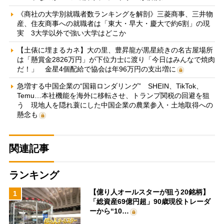
《商社の大学別就職者数ランキングを解剖》三菱商事、三井物
産、住友商事への就職者は「東大・早大・慶大で約6割」の現
実 3大学以外で強い大学はどこか
【土俵に埋まるカネ】大の里、豊昇龍が黒星続きの名古屋場所
は「懸賞金2826万円」が下位力士に渡り「今日はみんなで焼肉
だ！」 金星4個配給で協会は年96万円の支出増に
急増する中国企業の“国籍ロンダリング” SHEIN、TikTok、
Temu…本社機能を海外に移転させ、トランプ関税の回避を狙
う 現地人を隠れ蓑にした中国企業の農業参入・土地取得への
懸念も
関連記事
ランキング
【億り人オールスターが狙う20銘柄】
1
「総資産69億円超」90歳現役トレーダ
ーから“10…