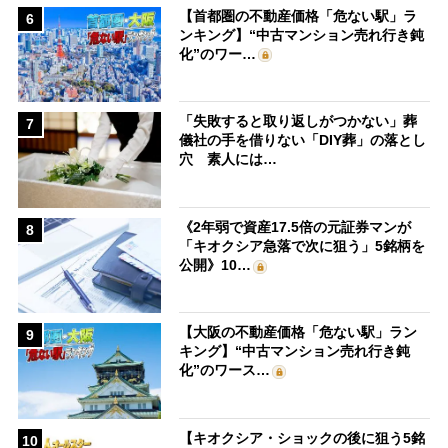
【首都圏の不動産価格「危ない駅」ラ
6
ンキング】“中古マンション売れ行き鈍
化”のワー…
「失敗すると取り返しがつかない」葬
7
儀社の手を借りない「DIY葬」の落とし
穴 素人には…
《2年弱で資産17.5倍の元証券マンが
8
「キオクシア急落で次に狙う」5銘柄を
公開》10…
【大阪の不動産価格「危ない駅」ラン
9
キング】“中古マンション売れ行き鈍
化”のワース…
【キオクシア・ショックの後に狙う5銘
10