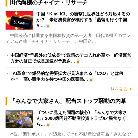
田代尚機のチャイナ・リサーチ
中国「Kimi K3」の衝撃に世界はどう対応するの
か？ 米財務長官が検討する「蒸留を行う中国
AI…
中国経済に精通する中国株投資の第一人者・田代尚機氏のプレ
ミアム連載「チャイナ・リサーチ」。中国企…
中国経済“予想外の低成長”で政策のテコ入れ必至か 経済運営
方針の修正で成長加速が予想さ…
“AI革命”で爆発的な需要拡大が見込まれる「CXO」とは何
か？ 高い競争力を持つ中国の医薬品…
一覧を見る
「みんなで大家さん」配当ストップ騒動の内幕
《ついに見えた問題の核心》「みんなで大家さ
ん」2000億円超不動産投資トラブル“異常なく
ら…
本誌『週刊ポスト』が追及してきた不動産投資商品「みんなで