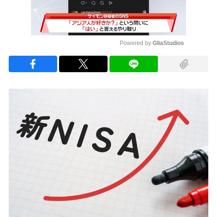
Powered by 
GliaStudios
Mute