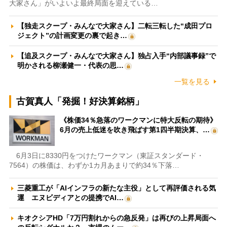
大家さん」がいよいよ最終局面を迎えている…
【独走スクープ・みんなで大家さん】二転三転した“成田プロ
ジェクト”の計画変更の裏で起き…
【追及スクープ・みんなで大家さん】独占入手“内部議事録”で
明かされる柳瀬健一・代表の思…
一覧を見る
古賀真人「発掘！好決算銘柄」
《株価34％急落のワークマンに特大反転の期待》
6月の売上低迷を吹き飛ばす第1四半期決算、…
6月3日に8330円をつけたワークマン（東証スタンダード・
7564）の株価は、わずか1カ月あまりで約34％下落…
三菱重工が「AIインフラの新たな主役」として再評価される気
運 エヌビディアとの提携でAI…
キオクシアHD「7万円割れからの急反発」は再びの上昇局面へ