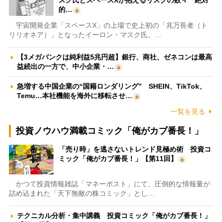
スク氏とスペースXが抱えるリスクの数々「絶対
的…
宇宙開発企業「スペースX」の上場で史上初の「兆万長者（ト
リリオネア）」となったイーロン・マスク氏。…
【3メガバンクは純利益5兆円超】銀行、商社、ゼネコンは最高
益続出の一方で、中小企業・…
急増する中国企業の“国籍ロンダリング” SHEIN、TikTok、
Temu…本社機能を海外に移転させ…
一覧を見る
投資ノウハウ満載コミック「俺がカブ番長！」
「売り時」を逃さないトレンド見極め術 投資コ
ミック「俺がカブ番長！」【第11回】
かつて投資情報雑誌「マネーポスト」にて、圧倒的な情報量が
詰め込まれた「天下無敵の株コミック」とし…
テクニカル分析・集中講義 投資コミック「俺がカブ番長！」