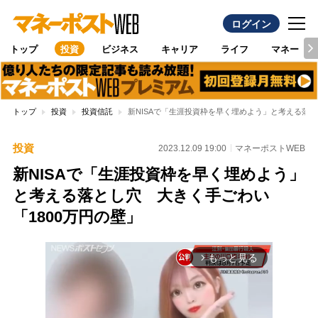
ログイン
トップ
投資
ビジネス
キャリア
ライフ
マネー
トップ
投資
投資信託
新NISAで「生涯投資枠を早く埋めよう」と考える落と
投資
2023.12.09 19:00
マネーポストWEB
新NISAで「生涯投資枠を早く埋めよう」
と考える落とし穴 大きく手ごわい
「1800万円の壁」
もっと見る
arrow_forward_ios