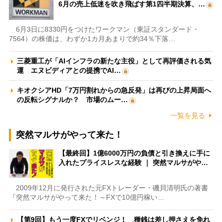
6月の売上低迷を吹き飛ばす第1四半期決算、…
6月3日に8330円をつけたワークマン（東証スタンダード・
7564）の株価は、わずか1カ月あまりで約34％下落…
三菱重工が「AIインフラの新たな主役」として再評価される気
運 エヌビディアとの提携でAI…
キオクシアHD「7万円割れからの急反発」は再びの上昇局面へ
の反転シグナルか？ 市場のムー…
一覧を見る
突然マルサがやって来た！
【最終回】1億6000万円の負債と引き換えに手に
入れたプライスレスな経験 ｜ 突然マルサがや…
2009年12月に発行された元FXトレーダー・磯貝清明氏の著書
『突然マルサがやって来た！～FXで10億円稼い…
【第9回】もう一度FXでリベンジ！ 種銭は差し押さえを免れ