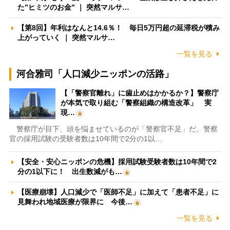
た”ヒミツのお金” ｜ 突然マルサ…
【第8回】年利はなんと14.6％！ 毎日5万円超の延滞税が積み
上がっていく ｜ 突然マルサ…
一覧を見る
河合雅司「人口減少ニッポンの活路」
【「警察官離れ」に歯止めはかかるか？】警察庁
が本気で取り組む「警察組織の構造改革」 実
現…
警察庁が目下、頭を悩ませているのが「警察官不足」だ。警察
官の採用試験の受験者数は10年間で2分の1以…
【安全・安心ニッポンの危機】採用試験受験者数は10年間で2
分の1以下に！ 出生数減がも…
【医療崩壊】人口減少で「医師不足」に加えて「患者不足」に
見舞われ地域医療が限界に 今後…
一覧を見る