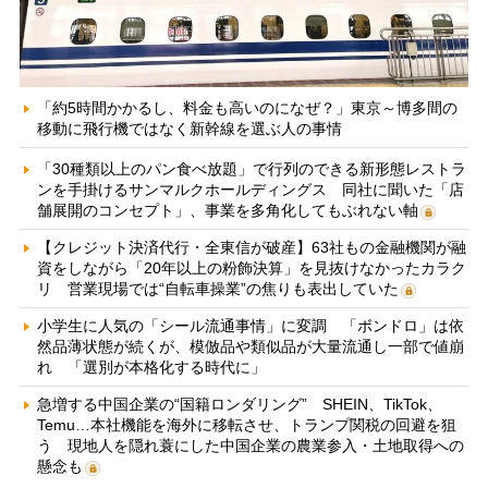
「約5時間かかるし、料金も高いのになぜ？」東京～博多間の
移動に飛行機ではなく新幹線を選ぶ人の事情
「30種類以上のパン食べ放題」で行列のできる新形態レストラ
ンを手掛けるサンマルクホールディングス 同社に聞いた「店
舗展開のコンセプト」、事業を多角化してもぶれない軸
【クレジット決済代行・全東信が破産】63社もの金融機関が融
資をしながら「20年以上の粉飾決算」を見抜けなかったカラク
リ 営業現場では“自転車操業”の焦りも表出していた
小学生に人気の「シール流通事情」に変調 「ボンドロ」は依
然品薄状態が続くが、模倣品や類似品が大量流通し一部で値崩
れ 「選別が本格化する時代に」
急増する中国企業の“国籍ロンダリング” SHEIN、TikTok、
Temu…本社機能を海外に移転させ、トランプ関税の回避を狙
う 現地人を隠れ蓑にした中国企業の農業参入・土地取得への
懸念も