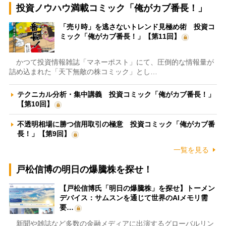
投資ノウハウ満載コミック「俺がカブ番長！」
「売り時」を逃さないトレンド見極め術 投資コ
ミック「俺がカブ番長！」【第11回】
かつて投資情報雑誌「マネーポスト」にて、圧倒的な情報量が
詰め込まれた「天下無敵の株コミック」とし…
テクニカル分析・集中講義 投資コミック「俺がカブ番長！」
【第10回】
不透明相場に勝つ信用取引の極意 投資コミック「俺がカブ番
長！」【第9回】
一覧を見る
戸松信博の明日の爆騰株を探せ！
【戸松信博氏「明日の爆騰株」を探せ】トーメン
デバイス：サムスンを通じて世界のAIメモリ需
要…
新聞や雑誌など多数の金融メディアに出演するグローバルリン