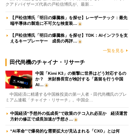
クアドバイザーズ代表の戸松信博氏が、最新…
【戸松信博氏「明日の爆騰株」を探せ】レーザーテック：最先
端半導体の製造に不可欠な検査装…
【戸松信博氏「明日の爆騰株」を探せ】TDK：AIインフラを支
えるキープレーヤー 成長の再評…
一覧を見る
田代尚機のチャイナ・リサーチ
中国「Kimi K3」の衝撃に世界はどう対応するの
か？ 米財務長官が検討する「蒸留を行う中国
AI…
中国経済に精通する中国株投資の第一人者・田代尚機氏のプレ
ミアム連載「チャイナ・リサーチ」。中国企…
中国経済“予想外の低成長”で政策のテコ入れ必至か 経済運営
方針の修正で成長加速が予想さ…
“AI革命”で爆発的な需要拡大が見込まれる「CXO」とは何