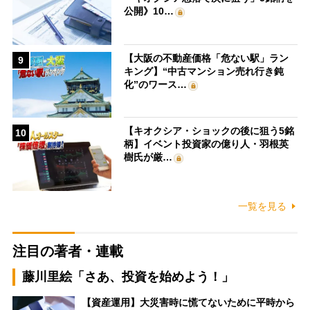
公開》10…
【大阪の不動産価格「危ない駅」ラン
9
キング】“中古マンション売れ行き鈍
化”のワース…
【キオクシア・ショックの後に狙う5銘
10
柄】イベント投資家の億り人・羽根英
樹氏が厳…
一覧を見る
注目の著者・連載
藤川里絵「さあ、投資を始めよう！」
【資産運用】大災害時に慌てないために平時から