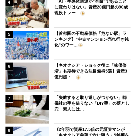
「AI・半導体関連が“本命”であること
4
に変わりはない」資産20億円超の90歳
現役トレー…
【首都圏の不動産価格「危ない駅」ラ
5
ンキング】“中古マンション売れ行き鈍
化”のワー…
【キオクシア・ショック後に「株価倍
6
増」も期待できる注目銘柄5選】資産3
億円超・…
「失敗すると取り返しがつかない」葬
7
儀社の手を借りない「DIY葬」の落とし
穴 素人には…
《2年弱で資産17.5倍の元証券マンが
8
「キオクシア急落で次に狙う」5銘柄を