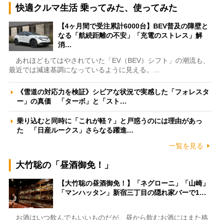
快適クルマ生活 乗ってみた、使ってみた
【4ヶ月間で受注累計6000台】BEV普及の障壁と
なる「航続距離の不安」「充電のストレス」解
消…
あれほどもてはやされていた「EV（BEV）シフト」の潮流も、
最近では減速基調になっているように見える。…
《雪道の対応力を検証》シビアな状況で実感した「フォレスタ
ー」の真価 「ターボ」と「スト…
乗り込むと同時に「これが軽？」と戸惑うのには理由があっ
た 「日産ルークス」さらなる躍進…
一覧を見る
大竹聡の「昼酒御免！」
【大竹聡の昼酒御免！】「ネグローニ」「山崎」
「マンハッタン」新宿三丁目の隠れ家バーで1…
お酒はいつ飲んでもいいものだが、昼から飲むお酒にはまた格