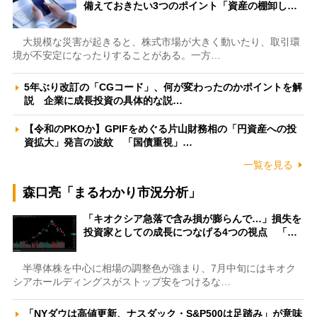
備えておきたい3つのポイント「資産の棚卸し…
大規模な災害が起きると、株式市場が大きく動いたり、取引環
境が不安定になったりすることがある。一方…
5年ぶり改訂の「CGコード」、何が変わったのかポイントを解
説 企業に成長投資の具体的な説…
【令和のPKOか】GPIFをめぐる片山財務相の「円資産への投
資拡大」発言の波紋 「国債重視」…
一覧を見る
森口亮「まるわかり市況分析」
「キオクシア急落で含み損が膨らんで…」損失を
投資家としての成長につなげる4つの視点 「…
半導体株を中心に相場の調整色が強まり、7月中旬にはキオク
シアホールディングスがストップ安をつけるな…
「NYダウは高値更新、ナスダック・S&P500は足踏み」が意味