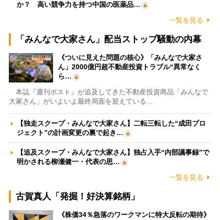
か？ 高い競争力を持つ中国の医薬品…
一覧を見る
「みんなで大家さん」配当ストップ騒動の内幕
《ついに見えた問題の核心》「みんなで大家さ
ん」2000億円超不動産投資トラブル“異常なく
ら…
本誌『週刊ポスト』が追及してきた不動産投資商品「みんなで
大家さん」がいよいよ最終局面を迎えている…
【独走スクープ・みんなで大家さん】二転三転した“成田プロ
ジェクト”の計画変更の裏で起き…
【追及スクープ・みんなで大家さん】独占入手“内部議事録”で
明かされる柳瀬健一・代表の思…
一覧を見る
古賀真人「発掘！好決算銘柄」
《株価34％急落のワークマンに特大反転の期待》