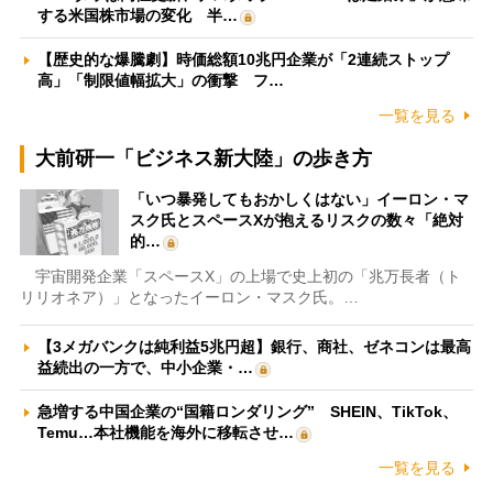
する米国株市場の変化 半…
【歴史的な爆騰劇】時価総額10兆円企業が「2連続ストップ
高」「制限値幅拡大」の衝撃 フ…
一覧を見る
大前研一「ビジネス新大陸」の歩き方
「いつ暴発してもおかしくはない」イーロン・マ
スク氏とスペースXが抱えるリスクの数々「絶対
的…
宇宙開発企業「スペースX」の上場で史上初の「兆万長者（ト
リリオネア）」となったイーロン・マスク氏。…
【3メガバンクは純利益5兆円超】銀行、商社、ゼネコンは最高
益続出の一方で、中小企業・…
急増する中国企業の“国籍ロンダリング” SHEIN、TikTok、
Temu…本社機能を海外に移転させ…
一覧を見る