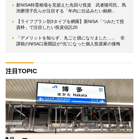
新NISA特需相場を見据えた先回り投資 武者陵司氏、馬
渕磨理子氏らが注目する「年内に仕込みたい銘柄」
【ライフプラン別3タイプを網羅】新NISA「つみたて投
資枠」で注目したい投資信託20
「デメリットを知らず、丸ごと損になりました…」 非
課税のNISA口座開設が“仇”になった個人投資家の後悔
注目TOPIC