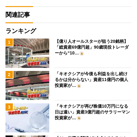
関連記事
ランキング
【億り人オールスターが狙う20銘柄】
1
「総資産69億円超」90歳現役トレーダ
ーから“10…
「キオクシアが今後も利益を出し続け
2
るかは分からない」資産11億円の個人
投資家が…
「キオクシアが再び株価10万円になる
3
日は遠い」資産3億円超のサラリーマン
投資家が…