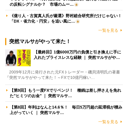
の反転シグナルか？ 市場のムー…
《億り人・古賀真人氏が厳選》野村総合研究所だけじゃない！
「DX・省力化・円安」を追い風に…
一覧を見る
突然マルサがやって来た！
【最終回】1億6000万円の負債と引き換えに手に
入れたプライスレスな経験 ｜ 突然マルサがや…
2009年12月に発行された元FXトレーダー・磯貝清明氏の著書
『突然マルサがやって来た！～FXで10億円稼い…
【第9回】もう一度FXでリベンジ！ 種銭は差し押さえを免れ
た”ヒミツのお金” ｜ 突然マルサ…
【第8回】年利はなんと14.6％！ 毎日5万円超の延滞税が積み
上がっていく ｜ 突然マルサ…
一覧を見る