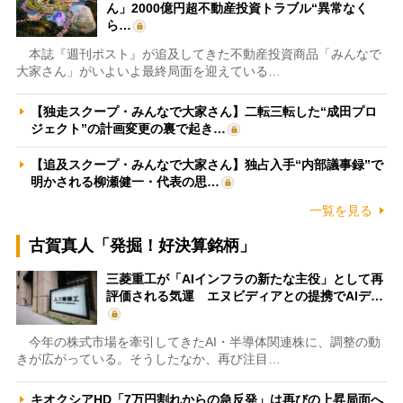
ん」2000億円超不動産投資トラブル“異常なく
ら…
本誌『週刊ポスト』が追及してきた不動産投資商品「みんなで
大家さん」がいよいよ最終局面を迎えている…
【独走スクープ・みんなで大家さん】二転三転した“成田プロ
ジェクト”の計画変更の裏で起き…
【追及スクープ・みんなで大家さん】独占入手“内部議事録”で
明かされる柳瀬健一・代表の思…
一覧を見る
古賀真人「発掘！好決算銘柄」
三菱重工が「AIインフラの新たな主役」として再
評価される気運 エヌビディアとの提携でAIデ…
今年の株式市場を牽引してきたAI・半導体関連株に、調整の動
きが広がっている。そうしたなか、再び注目…
キオクシアHD「7万円割れからの急反発」は再びの上昇局面へ