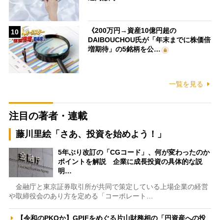
《200万円→資産10億円超の
10
DAIBOUCHOU氏が「年末までに株価倍
増期待」の5銘柄を公…
一覧を見る
注目の著者・連載
藤川里絵「さあ、投資を始めよう！」
5年ぶり改訂の「CGコード」、何が変わったのか
ポイントを解説 企業に成長投資の具体的な説
明…
金融庁と東京証券取引所が共同で策定している上場企業の経営
や取締役会のあり方を定める「コーポレート…
【令和のPKOか】GPIFをめぐる片山財務相の「円資産への投