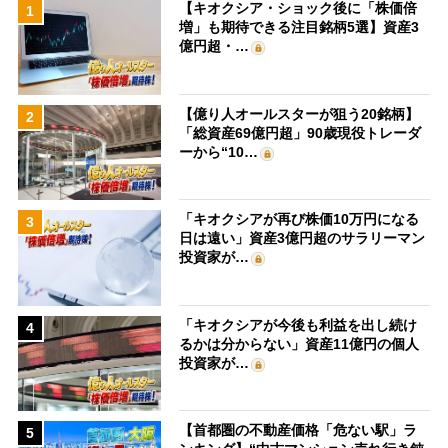
【キオクシア・ショック後に「株価倍
1
増」も期待できる注目銘柄5選】資産3
億円超・…
【億り人オールスターが狙う20銘柄】
2
「総資産69億円超」90歳現役トレーダ
ーから“10…
「キオクシアが再び株価10万円になる
3
日は遠い」資産3億円超のサラリーマン
投資家が…
「キオクシアが今後も利益を出し続け
4
るかは分からない」資産11億円の個人
投資家が…
【首都圏の不動産価格「危ない駅」ラ
5