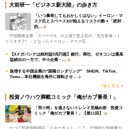
大前研一「ビジネス新大陸」の歩き方
「いつ暴発してもおかしくはない」イーロン・マ
スク氏とスペースXが抱えるリスクの数々「絶対
的…
宇宙開発企業「スペースX」の上場で史上初の「兆万長者（ト
リリオネア）」となったイーロン・マスク氏。…
【3メガバンクは純利益5兆円超】銀行、商社、ゼネコンは最高
益続出の一方で、中小企業・…
急増する中国企業の“国籍ロンダリング” SHEIN、TikTok、
Temu…本社機能を海外に移転させ…
一覧を見る
投資ノウハウ満載コミック「俺がカブ番長！」
「売り時」を逃さないトレンド見極め術 投資コ
ミック「俺がカブ番長！」【第11回】
かつて投資情報雑誌「マネーポスト」にて、圧倒的な情報量が