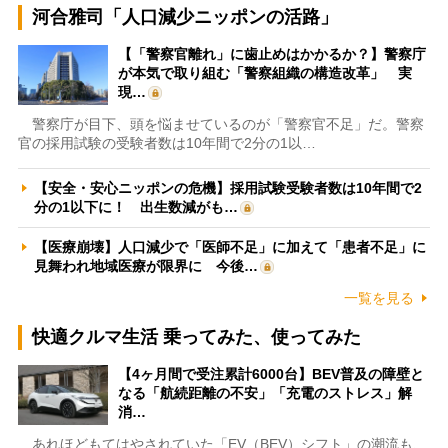
河合雅司「人口減少ニッポンの活路」
【「警察官離れ」に歯止めはかかるか？】警察庁
が本気で取り組む「警察組織の構造改革」 実
現…
警察庁が目下、頭を悩ませているのが「警察官不足」だ。警察
官の採用試験の受験者数は10年間で2分の1以…
【安全・安心ニッポンの危機】採用試験受験者数は10年間で2
分の1以下に！ 出生数減がも…
【医療崩壊】人口減少で「医師不足」に加えて「患者不足」に
見舞われ地域医療が限界に 今後…
一覧を見る
快適クルマ生活 乗ってみた、使ってみた
【4ヶ月間で受注累計6000台】BEV普及の障壁と
なる「航続距離の不安」「充電のストレス」解
消…
あれほどもてはやされていた「EV（BEV）シフト」の潮流も、