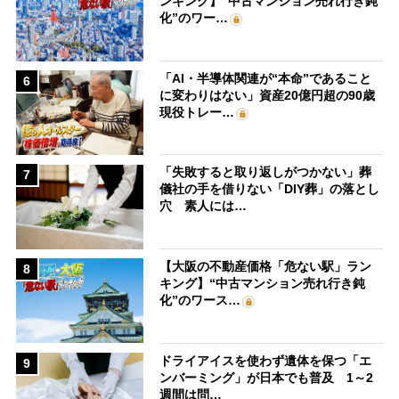
ンキング】“中古マンション売れ行き鈍
化”のワー…
「AI・半導体関連が“本命”であること
6
に変わりはない」資産20億円超の90歳
現役トレー…
「失敗すると取り返しがつかない」葬
7
儀社の手を借りない「DIY葬」の落とし
穴 素人には…
【大阪の不動産価格「危ない駅」ラン
8
キング】“中古マンション売れ行き鈍
化”のワース…
ドライアイスを使わず遺体を保つ「エ
9
ンバーミング」が日本でも普及 1～2
週間は問…