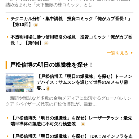
詰め込まれた「天下無敵の株コミック」とし…
テクニカル分析・集中講義 投資コミック「俺がカブ番長！」
【第10回】
不透明相場に勝つ信用取引の極意 投資コミック「俺がカブ番
長！」【第9回】
一覧を見る
戸松信博の明日の爆騰株を探せ！
【戸松信博氏「明日の爆騰株」を探せ】トーメン
デバイス：サムスンを通じて世界のAIメモリ需
要…
新聞や雑誌など多数の金融メディアに出演するグローバルリン
クアドバイザーズ代表の戸松信博氏が、最新…
【戸松信博氏「明日の爆騰株」を探せ】レーザーテック：最先
端半導体の製造に不可欠な検査装…
【戸松信博氏「明日の爆騰株」を探せ】TDK：AIインフラを支