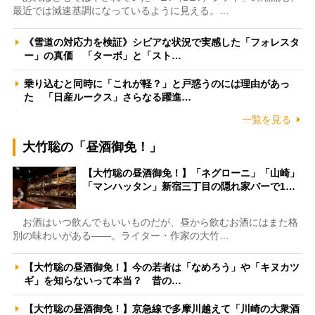
最近では減速基調になっているように見える。…
《雪道の対応力を検証》シビアな状況で実感した「フォレスタ
ー」の真価 「ターボ」と「スト…
乗り込むと同時に「これが軽？」と戸惑うのには理由があっ
た 「日産ルークス」さらなる躍進…
一覧を見る
大竹聡の「昼酒御免！」
【大竹聡の昼酒御免！】「ネグローニ」「山崎」
「マンハッタン」新宿三丁目の隠れ家バーで1…
お酒はいつ飲んでもいいものだが、昼から飲むお酒にはまた格
別の味わいがある――。ライター・作家の大竹…
【大竹聡の昼酒御免！】今の若者は「なめろう」や「キヌカツ
ギ」を知らないって本当？ 昔の…
【大竹聡の昼酒御免！】京急線で多摩川越えて「川崎の大衆酒