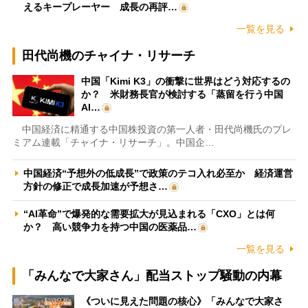
えるキープレーヤー 成長の再評…
一覧を見る
田代尚機のチャイナ・リサーチ
中国「Kimi K3」の衝撃に世界はどう対応するの
か？ 米財務長官が検討する「蒸留を行う中国
AI…
中国経済に精通する中国株投資の第一人者・田代尚機氏のプレ
ミアム連載「チャイナ・リサーチ」。中国企…
中国経済“予想外の低成長”で政策のテコ入れ必至か 経済運営
方針の修正で成長加速が予想さ…
“AI革命”で爆発的な需要拡大が見込まれる「CXO」とは何
か？ 高い競争力を持つ中国の医薬品…
一覧を見る
「みんなで大家さん」配当ストップ騒動の内幕
《ついに見えた問題の核心》「みんなで大家さ