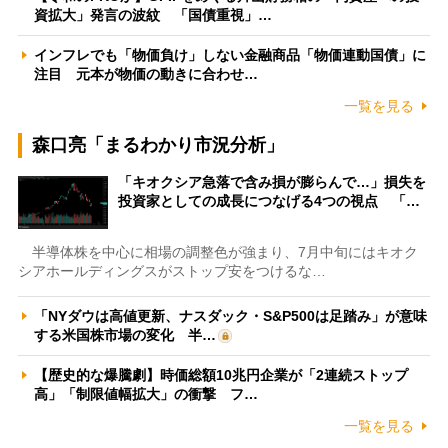
資拡大」発言の波紋 「国債重視」…
インフレでも「物価負け」しない金融商品「物価連動国債」に
注目 元本が物価の動きに合わせ…
一覧を見る
森口亮「まるわかり市況分析」
「キオクシア急落で含み損が膨らんで…」損失を
投資家としての成長につなげる4つの視点 「…
半導体株を中心に相場の調整色が強まり、7月中旬にはキオク
シアホールディングスがストップ安をつけるな…
「NYダウは高値更新、ナスダック・S&P500は足踏み」が意味
する米国株市場の変化 半…
【歴史的な爆騰劇】時価総額10兆円企業が「2連続ストップ
高」「制限値幅拡大」の衝撃 フ…
一覧を見る