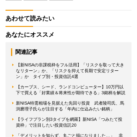
あわせて読みたい
あなたにオススメ
関連記事
【新NISAの非課税枠をフル活用】「リスクを取って大き
なリターン」か、「リスクを抑えて長期で安定リター
ン」か タイプ別・投資信託4選
【カーブス、シード、ランドコンピューター】10万円以
下で買える「好業績＆将来性が期待できる」3銘柄を解説
新NISA特需相場を見据えた先回り投資 武者陵司氏、馬
渕磨理子氏らが注目する「年内に仕込みたい銘柄」
【ライフプラン別3タイプを網羅】新NISA「つみたて投
資枠」で注目したい投資信託20
「デメリットを知らず、丸ごと損になりました…」 非