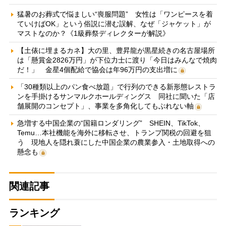
猛暑のお葬式で悩ましい“喪服問題” 女性は「ワンピースを着
ていけばOK」という俗説に潜む誤解、なぜ「ジャケット」が
マストなのか？《1級葬祭ディレクターが解説》
【土俵に埋まるカネ】大の里、豊昇龍が黒星続きの名古屋場所
は「懸賞金2826万円」が下位力士に渡り「今日はみんなで焼肉
だ！」 金星4個配給で協会は年96万円の支出増に
「30種類以上のパン食べ放題」で行列のできる新形態レストラ
ンを手掛けるサンマルクホールディングス 同社に聞いた「店
舗展開のコンセプト」、事業を多角化してもぶれない軸
急増する中国企業の“国籍ロンダリング” SHEIN、TikTok、
Temu…本社機能を海外に移転させ、トランプ関税の回避を狙
う 現地人を隠れ蓑にした中国企業の農業参入・土地取得への
懸念も
関連記事
ランキング