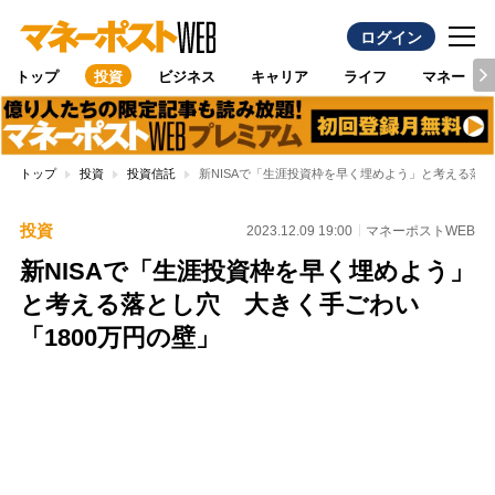
ログイン
トップ
投資
ビジネス
キャリア
ライフ
マネー
トップ
投資
投資信託
新NISAで「生涯投資枠を早く埋めよう」と考える落と
投資
2023.12.09 19:00
マネーポストWEB
新NISAで「生涯投資枠を早く埋めよう」
と考える落とし穴 大きく手ごわい
「1800万円の壁」
Loaded
:
100.00%
/
Unmute