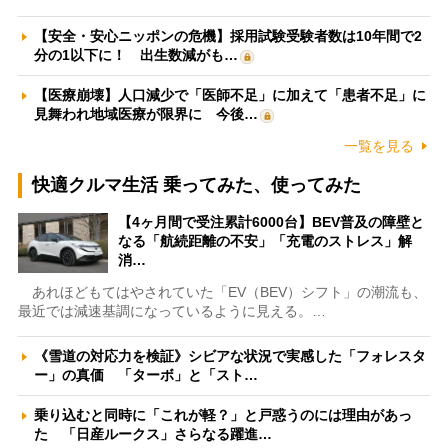
【安全・安心ニッポンの危機】採用試験受験者数は10年間で2
分の1以下に！ 出生数減がも…
【医療崩壊】人口減少で「医師不足」に加えて「患者不足」に
見舞われ地域医療が限界に 今後…
一覧を見る
快適クルマ生活 乗ってみた、使ってみた
【4ヶ月間で受注累計6000台】BEV普及の障壁と
なる「航続距離の不安」「充電のストレス」解
消…
あれほどもてはやされていた「EV（BEV）シフト」の潮流も、
最近では減速基調になっているように見える。…
《雪道の対応力を検証》シビアな状況で実感した「フォレスタ
ー」の真価 「ターボ」と「スト…
乗り込むと同時に「これが軽？」と戸惑うのには理由があっ
た 「日産ルークス」さらなる躍進…