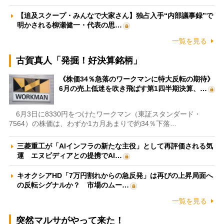
【追及スクープ・みんなで大家さん】独占入手“内部議事録”で
明かされる柳瀬健一・代表の思…
一覧を見る
古賀真人「発掘！好決算銘柄」
《株価34％急落のワークマンに特大反転の期待》
6月の売上低迷を吹き飛ばす第1四半期決算、…
6月3日に8330円をつけたワークマン（東証スタンダード・
7564）の株価は、わずか1カ月あまりで約34％下落…
三菱重工が「AIインフラの新たな主役」として再評価される気
運 エヌビディアとの提携でAI…
キオクシアHD「7万円割れからの急反発」は再びの上昇局面へ
の反転シグナルか？ 市場のムー…
一覧を見る
突然マルサがやって来た！