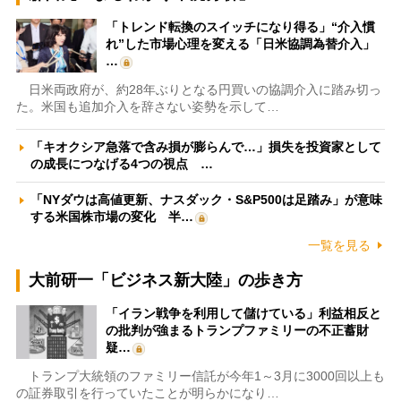
「トレンド転換のスイッチになり得る」“介入慣
れ”した市場心理を変える「日米協調為替介入」
…
日米両政府が、約28年ぶりとなる円買いの協調介入に踏み切っ
た。米国も追加介入を辞さない姿勢を示して…
「キオクシア急落で含み損が膨らんで…」損失を投資家として
の成長につなげる4つの視点 …
「NYダウは高値更新、ナスダック・S&P500は足踏み」が意味
する米国株市場の変化 半…
一覧を見る
大前研一「ビジネス新大陸」の歩き方
「イラン戦争を利用して儲けている」利益相反と
の批判が強まるトランプファミリーの不正蓄財
疑…
トランプ大統領のファミリー信託が今年1～3月に3000回以上も
の証券取引を行っていたことが明らかになり…