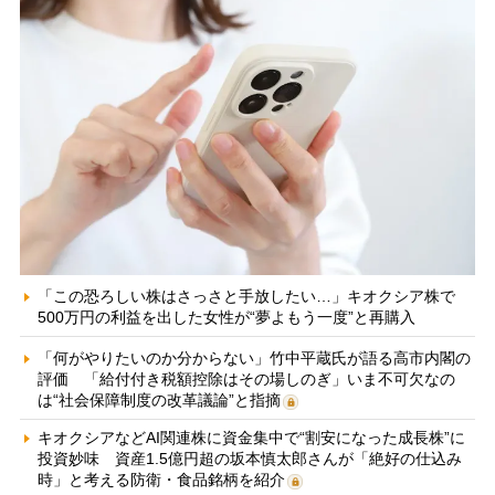
「この恐ろしい株はさっさと手放したい…」キオクシア株で
500万円の利益を出した女性が“夢よもう一度”と再購入
「何がやりたいのか分からない」竹中平蔵氏が語る高市内閣の
評価 「給付付き税額控除はその場しのぎ」いま不可欠なの
は“社会保障制度の改革議論”と指摘
キオクシアなどAI関連株に資金集中で“割安になった成長株”に
投資妙味 資産1.5億円超の坂本慎太郎さんが「絶好の仕込み
時」と考える防衛・食品銘柄を紹介