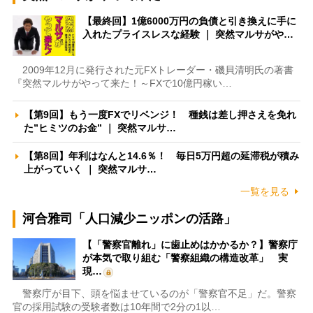
【最終回】1億6000万円の負債と引き換えに手に
入れたプライスレスな経験 ｜ 突然マルサがや…
2009年12月に発行された元FXトレーダー・磯貝清明氏の著書
『突然マルサがやって来た！～FXで10億円稼い…
【第9回】もう一度FXでリベンジ！ 種銭は差し押さえを免れ
た”ヒミツのお金” ｜ 突然マルサ…
【第8回】年利はなんと14.6％！ 毎日5万円超の延滞税が積み
上がっていく ｜ 突然マルサ…
一覧を見る
河合雅司「人口減少ニッポンの活路」
【「警察官離れ」に歯止めはかかるか？】警察庁
が本気で取り組む「警察組織の構造改革」 実
現…
警察庁が目下、頭を悩ませているのが「警察官不足」だ。警察
官の採用試験の受験者数は10年間で2分の1以…