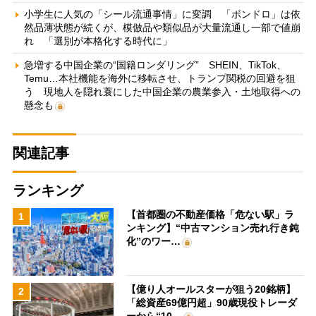
小学生に人気の「シール流通事情」に変調 「ボンドロ」は依
然品薄状態が続くが、模倣品や類似品が大量流通し一部で値崩
れ 「選別が本格化する時代に」
急増する中国企業の“国籍ロンダリング” SHEIN、TikTok、
Temu…本社機能を海外に移転させ、トランプ関税の回避を狙
う 現地人を隠れ蓑にした中国企業の農業参入・土地取得への
懸念も
関連記事
ランキング
【首都圏の不動産価格「危ない駅」ラ
1
ンキング】“中古マンション売れ行き鈍
化”のワー…
【億り人オールスターが狙う20銘柄】
2
「総資産69億円超」90歳現役トレーダ
ーから“10…