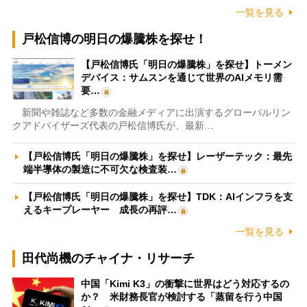
一覧を見る
戸松信博の明日の爆騰株を探せ！
【戸松信博氏「明日の爆騰株」を探せ】トーメン
デバイス：サムスンを通じて世界のAIメモリ需
要…
新聞や雑誌など多数の金融メディアに出演するグローバルリン
クアドバイザーズ代表の戸松信博氏が、最新…
【戸松信博氏「明日の爆騰株」を探せ】レーザーテック：最先
端半導体の製造に不可欠な検査装…
【戸松信博氏「明日の爆騰株」を探せ】TDK：AIインフラを支
えるキープレーヤー 成長の再評…
一覧を見る
田代尚機のチャイナ・リサーチ
中国「Kimi K3」の衝撃に世界はどう対応するの
か？ 米財務長官が検討する「蒸留を行う中国