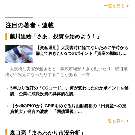
一覧を見る
注目の著者・連載
藤川里絵「さあ、投資を始めよう！」
【資産運用】大災害時に慌てないために平時から
備えておきたい3つのポイント「資産の棚卸し…
大規模な災害が起きると、株式市場が大きく動いたり、取引環
境が不安定になったりすることがある。一方…
5年ぶり改訂の「CGコード」、何が変わったのかポイントを解
説 企業に成長投資の具体的な説…
【令和のPKOか】GPIFをめぐる片山財務相の「円資産への投
資拡大」発言の波紋 「国債重視」…
一覧を見る
森口亮「まるわかり市況分析」