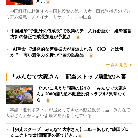
AI…
中国経済に精通する中国株投資の第一人者・田代尚機氏のプレ
ミアム連載「チャイナ・リサーチ」。中国企…
中国経済“予想外の低成長”で政策のテコ入れ必至か 経済運営
方針の修正で成長加速が予想さ…
“AI革命”で爆発的な需要拡大が見込まれる「CXO」とは何
か？ 高い競争力を持つ中国の医薬品…
一覧を見る
「みんなで大家さん」配当ストップ騒動の内幕
《ついに見えた問題の核心》「みんなで大家さ
ん」2000億円超不動産投資トラブル“異常なく
ら…
本誌『週刊ポスト』が追及してきた不動産投資商品「みんなで
大家さん」がいよいよ最終局面を迎えている…
【独走スクープ・みんなで大家さん】二転三転した“成田プロ
ジェクト”の計画変更の裏で起き…