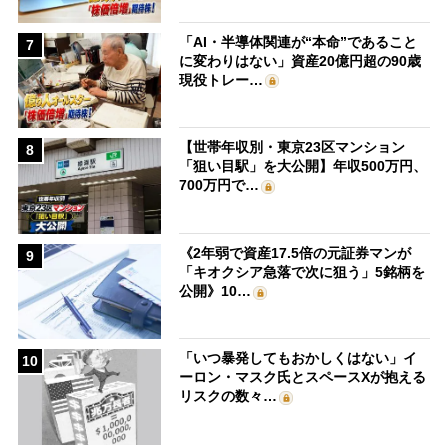
「AI・半導体関連が“本命”であること
7
に変わりはない」資産20億円超の90歳
現役トレー…
【世帯年収別・東京23区マンション
8
「狙い目駅」を大公開】年収500万円、
700万円で…
《2年弱で資産17.5倍の元証券マンが
9
「キオクシア急落で次に狙う」5銘柄を
公開》10…
「いつ暴発してもおかしくはない」イ
10
ーロン・マスク氏とスペースXが抱える
リスクの数々…