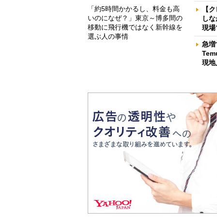
「約5時間かかるし、料金も高
【ク
いのになぜ？」東京～博多間の
しな
移動に飛行機ではなく新幹線を
現場
選ぶ人の事情
急増
Te
現地