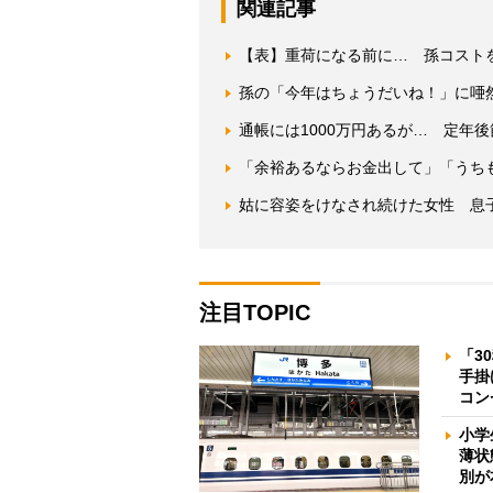
関連記事
【表】重荷になる前に… 孫コスト
孫の「今年はちょうだいね！」に唖
通帳には1000万円あるが… 定年
「余裕あるならお金出して」「うち
姑に容姿をけなされ続けた女性 息
注目TOPIC
「3
手掛
コン
小学
薄状
別が