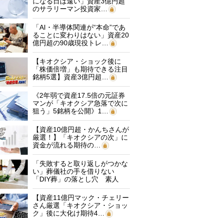
になる日は遠い」資産3億円超
のサラリーマン投資家…
「AI・半導体関連が“本命”であ
ることに変わりはない」資産20
億円超の90歳現役トレ…
【キオクシア・ショック後に
「株価倍増」も期待できる注目
銘柄5選】資産3億円超…
《2年弱で資産17.5倍の元証券
マンが「キオクシア急落で次に
狙う」5銘柄を公開》1…
【資産10億円超・かんちさんが
厳選！】「キオクシアの次」に
資金が流れる期待の…
「失敗すると取り返しがつかな
い」葬儀社の手を借りない
「DIY葬」の落とし穴 素人
に…
【資産11億円マック・チェリー
さん厳選「キオクシア・ショッ
ク」後に大化け期待4…