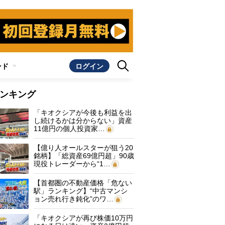
ンド
ログイン
ンキング
「キオクシアが今後も利益を出
し続けるかは分からない」資産
11億円の個人投資家…
【億り人オールスターが狙う20
銘柄】「総資産69億円超」90歳
現役トレーダーから“1…
【首都圏の不動産価格「危ない
駅」ランキング】“中古マンシ
ョン売れ行き鈍化”のワ…
「キオクシアが再び株価10万円