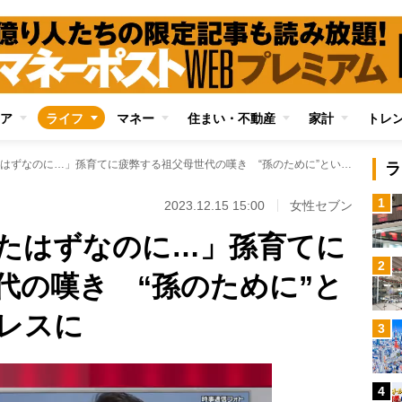
ア
ライフ
マネー
住まい・不動産
家計
トレ
「子育ては終わったはずなのに…」孫育てに疲弊する祖父母世代の嘆き “孫のために”という義務感がストレスに
ラ
1
2023.12.15 15:00
女性セブン
たはずなのに…」孫育てに
2
代の嘆き “孫のために”と
レスに
3
4