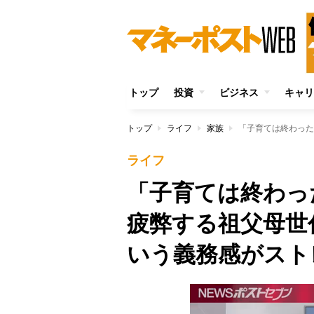
トップ
投資
ビジネス
キャリ
トップ
ライフ
家族
ライフ
「子育ては終わっ
疲弊する祖父母世
いう義務感がスト