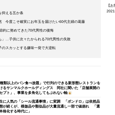
【お
202
を抑える五か条
然 今度こそ確実にお年玉を届けたい60代主婦の葛藤
後節約に努めてきた70代男性の後悔
も」…子供に次々たかられる70代男性の失敗
子のスカッとする嫌味一発で大逆転
0種類以上のパン食べ放題」で行列のできる新形態レストランを
けるサンマルクホールディングス 同社に聞いた「店舗展開の
セプト」、事業を多角化してもぶれない軸
生に人気の「シール流通事情」に変調 「ボンドロ」は依然品
態が続くが、模倣品や類似品が大量流通し一部で値崩れ 「選
本格化する時代に」