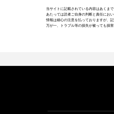
当サイトに記載されている内容はあくまで
あたっては読者ご自身の判断と責任におい
情報は細心の注意を払っておりますが、記
万が一、トラブル等の損失が被っても損害