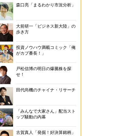
森口亮「まるわかり市況分析」
大前研一「ビジネス新大陸」の
歩き方
投資ノウハウ満載コミック「俺
がカブ番長！」
戸松信博の明日の爆騰株を探
せ！
田代尚機のチャイナ・リサーチ
「みんなで大家さん」配当スト
ップ騒動の内幕
古賀真人「発掘！好決算銘柄」