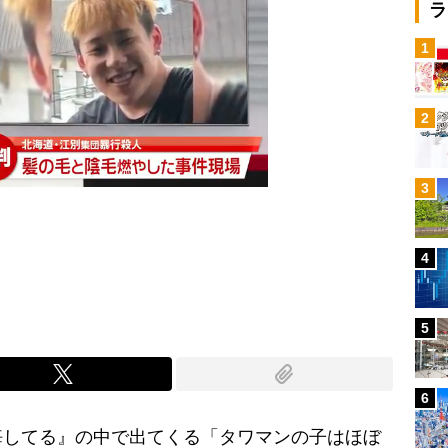
ラ
1
2
3
4
Mute
5
6
してる』の中で出てくる「タワマンの子はほぼ