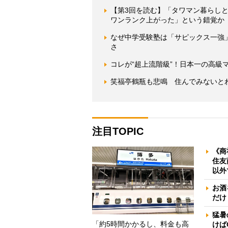
【第3回を読む】「タワマン暮らし
ワンランク上がった」という錯覚か
なぜ中学受験塾は「サピックス一強
さ
コレが“超上流階級”！日本一の高級
笑福亭鶴瓶も悲鳴 住んでみないと
注目TOPIC
《商
住友
以外
お酒
だけ
猛暑
「約5時間かかるし、料金も高
けば