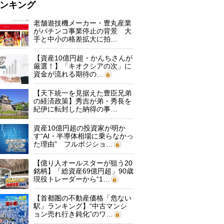
ンキング
老舗遊技機メーカー・豊丸産業
がパチンコ事業停止の背景 大
手と中小の格差拡大に拍…
【資産10億円超・かんちさんが
厳選！】「キオクシアの次」に
資金が流れる期待の…
【天下統一を見据えた豊臣兄弟
の経済政策】秀吉が弟・秀長を
紀伊に転封した納得の事…
資産10億円超の投資家が明か
す“AI・半導体相場に乗らなかっ
た理由” フルポジショ…
【億り人オールスターが狙う20
銘柄】「総資産69億円超」90歳
現役トレーダーから“1…
【首都圏の不動産価格「危ない
駅」ランキング】“中古マンシ
ョン売れ行き鈍化”のワ…