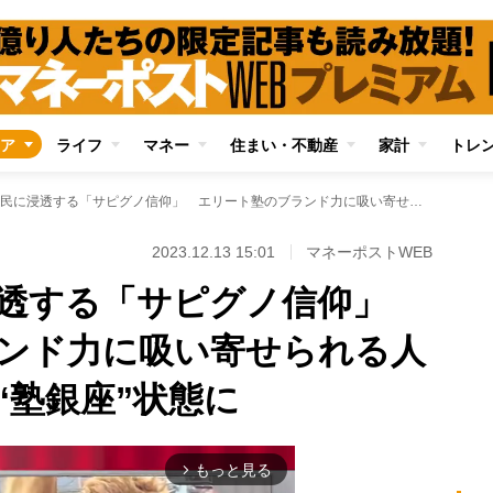
ア
ライフ
マネー
住まい・不動産
家計
トレ
タワマン住民に浸透する「サピグノ信仰」 エリート塾のブランド力に吸い寄せられる人たちで湾岸地区は“塾銀座”状態に
2023.12.13 15:01
マネーポストWEB
浸透する「サピグノ信仰」
ンド力に吸い寄せられる人
“塾銀座”状態に
もっと見る
arrow_forward_ios