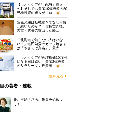
【キオクシアが「配当」導入
へ】それでも資産10億円超の配
当株投資の達人が「買…
豊臣兄弟は転戦続きでなぜ軍費
が続いたのか？ 信長亡き後、
秀吉・秀長の突出した経…
「北海道で知らない人はいな
い！」道民熱愛のカップ焼きそ
ば「やきそば弁当」、最大…
「キオクシアが再び株価10万円
になる日は遠い」資産3億円超
のサラリーマン投資家…
一覧を見る
目の著者・連載
藤川里絵「さあ、投資を始めよ
う！」