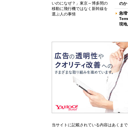
いのになぜ？」東京～博多間の
のか
移動に飛行機ではなく新幹線を
急増
選ぶ人の事情
Te
現地
当サイトに記載されている内容はあくまで