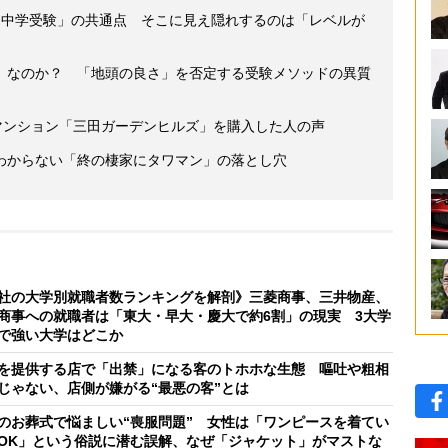
と中学受験」の共通点 そこに見え隠れするのは「レベルが
」なのか？ 「地頭の良さ」を否定する受験メソッドの異質
マンション「三田ガーデンヒルズ」を購入した人の声
わからない「終の棲家にタワマン」の落とし穴
社の大学別就職者数ランキングを解剖》三菱商事、三井物産、
商事への就職者は「東大・早大・慶大で約6割」の現実 3大学
で強い大学はどこか
を提供する店で「出禁」になる客のトホホな生態 嘔吐や粗相
じゃない、店側が嫌がる“最悪の客”とは
のお葬式で悩ましい“喪服問題” 女性は「ワンピースを着てい
OK」という俗説に潜む誤解、なぜ「ジャケット」がマストな