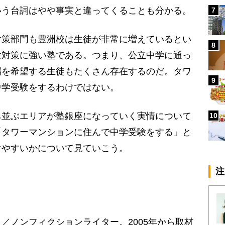
いう台詞はやや事実と違ってくることも分かる。
7
策部門も豊洲校は生徒が非常に増えているとい
8
験対策に強い塾である。つまり、公立中学に通っ
属を希望する生徒もたくさん存在するのだ。タワ
9
中学受験をするわけではない。
並ぶエリアが塾銀座になっていく実情について
10
「タワーマンションに住んで中学受験をする」と
けやすいかについて見ていこう。
注
／ノンフィクションライター。2005年から取材