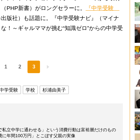
（PHP新書）がロングセラーに。
『中学受験
春出版社）も話題に。『中学受験ナビ』（マイナ
な！～ギャルママが挑む“知識ゼロ”からの中学受
1
2
3
中学受験
学校
杉浦由美子
で私立中学に通わせる」という消費行動は富裕層だけのもの
に年間100万円」とこぼす父親の実像