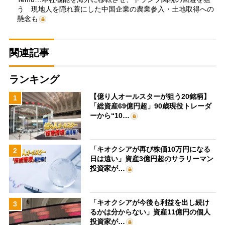
う 現地人を隠れ蓑にした中国企業の農業参入・土地取得への
懸念も
関連記事
ランキング
【億り人オールスターが狙う20銘柄】
1
「総資産69億円超」90歳現役トレーダ
ーから“10…
「キオクシアが再び株価10万円になる
2
日は遠い」資産3億円超のサラリーマン
投資家が…
「キオクシアが今後も利益を出し続け
3
るかは分からない」資産11億円の個人
投資家が…