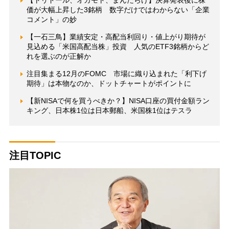
【トリドール、オカモト、まんだらけ】決算発表後に株
価が大幅上昇した3銘柄 数字だけではわからない「企業
コメント」の妙
【一石三鳥】業績安定・高配当利回り・値上がり期待が
見込める「米国高配当株」投資 人気のETF3銘柄からど
れを選ぶのが正解か
注目集まる12月のFOMC 市場に織り込まれた「利下げ
期待」は本物なのか、ドットチャートがポイントに
【新NISAで何を買うべきか？】NISA口座の買付金額ラン
キング、日本株1位は日本郵船、米国株1位はテスラ
注目TOPIC