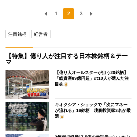
1
2
3
注目銘柄
経営者
【特集】億り人が注目する日本株銘柄＆テー
マ
【億り人オールスターが狙う20銘柄】
「総資産69億円超」の10人が選んだ注
目株
キオクシア・ショックで「次にマネー
が流れる」16銘柄 凄腕投資家3名が厳
選
2年弱で資産17.5倍の元証券マン・かぶ