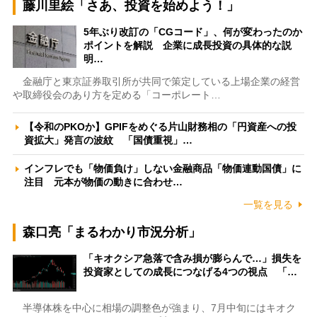
藤川里絵「さあ、投資を始めよう！」
5年ぶり改訂の「CGコード」、何が変わったのか
ポイントを解説 企業に成長投資の具体的な説
明…
金融庁と東京証券取引所が共同で策定している上場企業の経営
や取締役会のあり方を定める「コーポレート…
【令和のPKOか】GPIFをめぐる片山財務相の「円資産への投
資拡大」発言の波紋 「国債重視」…
インフレでも「物価負け」しない金融商品「物価連動国債」に
注目 元本が物価の動きに合わせ…
一覧を見る
森口亮「まるわかり市況分析」
「キオクシア急落で含み損が膨らんで…」損失を
投資家としての成長につなげる4つの視点 「…
半導体株を中心に相場の調整色が強まり、7月中旬にはキオク