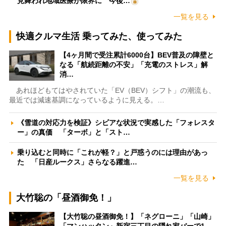
見舞われ地域医療が限界に 今後…
一覧を見る
快適クルマ生活 乗ってみた、使ってみた
【4ヶ月間で受注累計6000台】BEV普及の障壁と
なる「航続距離の不安」「充電のストレス」解
消…
あれほどもてはやされていた「EV（BEV）シフト」の潮流も、
最近では減速基調になっているように見える。…
《雪道の対応力を検証》シビアな状況で実感した「フォレスタ
ー」の真価 「ターボ」と「スト…
乗り込むと同時に「これが軽？」と戸惑うのには理由があっ
た 「日産ルークス」さらなる躍進…
一覧を見る
大竹聡の「昼酒御免！」
【大竹聡の昼酒御免！】「ネグローニ」「山崎」