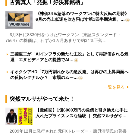
古賀真人「発掘！好決算銘柄」
《株価34％急落のワークマンに特大反転の期待》
6月の売上低迷を吹き飛ばす第1四半期決算、…
6月3日に8330円をつけたワークマン（東証スタンダード・
7564）の株価は、わずか1カ月あまりで約34％下落…
三菱重工が「AIインフラの新たな主役」として再評価される気
運 エヌビディアとの提携でAI…
キオクシアHD「7万円割れからの急反発」は再びの上昇局面へ
の反転シグナルか？ 市場のムー…
一覧を見る
突然マルサがやって来た！
【最終回】1億6000万円の負債と引き換えに手に
入れたプライスレスな経験 ｜ 突然マルサがや…
2009年12月に発行された元FXトレーダー・磯貝清明氏の著書