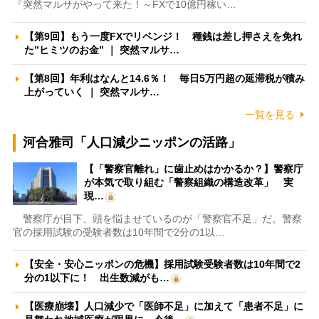
『突然マルサがやって来た！～FXで10億円稼い…
【第9回】もう一度FXでリベンジ！ 種銭は差し押さえを免れ
た”ヒミツのお金” ｜ 突然マルサ…
【第8回】年利はなんと14.6％！ 毎日5万円超の延滞税が積み
上がっていく ｜ 突然マルサ…
一覧を見る
河合雅司「人口減少ニッポンの活路」
【「警察官離れ」に歯止めはかかるか？】警察庁
が本気で取り組む「警察組織の構造改革」 実
現…
警察庁が目下、頭を悩ませているのが「警察官不足」だ。警察
官の採用試験の受験者数は10年間で2分の1以…
【安全・安心ニッポンの危機】採用試験受験者数は10年間で2
分の1以下に！ 出生数減がも…
【医療崩壊】人口減少で「医師不足」に加えて「患者不足」に