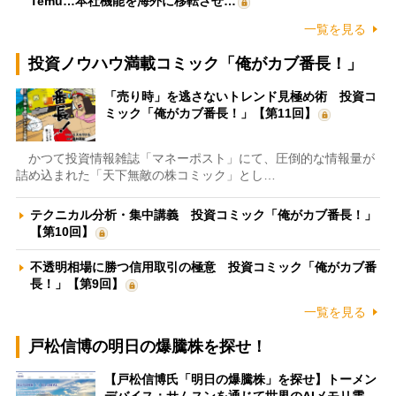
Temu…本社機能を海外に移転させ…
一覧を見る
投資ノウハウ満載コミック「俺がカブ番長！」
「売り時」を逃さないトレンド見極め術 投資コ
ミック「俺がカブ番長！」【第11回】
かつて投資情報雑誌「マネーポスト」にて、圧倒的な情報量が
詰め込まれた「天下無敵の株コミック」とし…
テクニカル分析・集中講義 投資コミック「俺がカブ番長！」
【第10回】
不透明相場に勝つ信用取引の極意 投資コミック「俺がカブ番
長！」【第9回】
一覧を見る
戸松信博の明日の爆騰株を探せ！
【戸松信博氏「明日の爆騰株」を探せ】トーメン