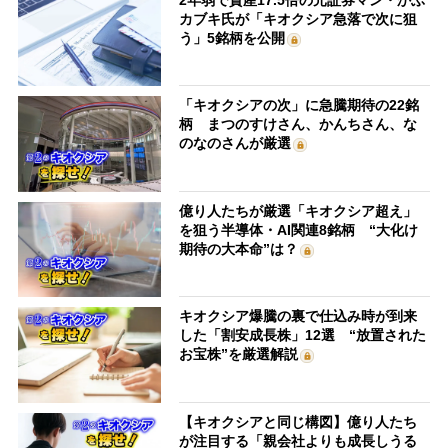
カブキ氏が「キオクシア急落で次に狙
う」5銘柄を公開
「キオクシアの次」に急騰期待の22銘
柄 まつのすけさん、かんちさん、な
のなのさんが厳選
億り人たちが厳選「キオクシア超え」
を狙う半導体・AI関連8銘柄 “大化け
期待の大本命”は？
キオクシア爆騰の裏で仕込み時が到来
した「割安成長株」12選 “放置された
お宝株”を厳選解説
【キオクシアと同じ構図】億り人たち
が注目する「親会社よりも成長しうる