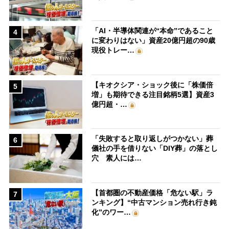
「AI・半導体関連が“本命”であること
4
に変わりはない」資産20億円超の90歳
現役トレー…
【キオクシア・ショック後に「株価倍
5
増」も期待できる注目銘柄5選】資産3
億円超・…
「失敗すると取り返しがつかない」葬
6
儀社の手を借りない「DIY葬」の落とし
穴 素人には…
【首都圏の不動産価格「危ない駅」ラ
7
ンキング】“中古マンション売れ行き鈍
化”のワー…