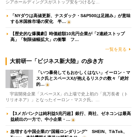
シアホールディングスがストップ安をつけるな…
「NYダウは高値更新、ナスダック・S&P500は足踏み」が意味
する米国株市場の変化 半…
【歴史的な爆騰劇】時価総額10兆円企業が「2連続ストップ
高」「制限値幅拡大」の衝撃 フ…
一覧を見る
大前研一「ビジネス新大陸」の歩き方
「いつ暴発してもおかしくはない」イーロン・マ
スク氏とスペースXが抱えるリスクの数々「絶対
的…
宇宙開発企業「スペースX」の上場で史上初の「兆万長者（ト
リリオネア）」となったイーロン・マスク氏。…
【3メガバンクは純利益5兆円超】銀行、商社、ゼネコンは最高
益続出の一方で、中小企業・…
急増する中国企業の“国籍ロンダリング” SHEIN、TikTok、