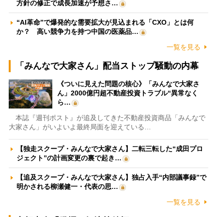
方針の修正で成長加速が予想さ…
“AI革命”で爆発的な需要拡大が見込まれる「CXO」とは何
か？ 高い競争力を持つ中国の医薬品…
一覧を見る
「みんなで大家さん」配当ストップ騒動の内幕
《ついに見えた問題の核心》「みんなで大家さ
ん」2000億円超不動産投資トラブル“異常なく
ら…
本誌『週刊ポスト』が追及してきた不動産投資商品「みんなで
大家さん」がいよいよ最終局面を迎えている…
【独走スクープ・みんなで大家さん】二転三転した“成田プロ
ジェクト”の計画変更の裏で起き…
【追及スクープ・みんなで大家さん】独占入手“内部議事録”で
明かされる柳瀬健一・代表の思…
一覧を見る