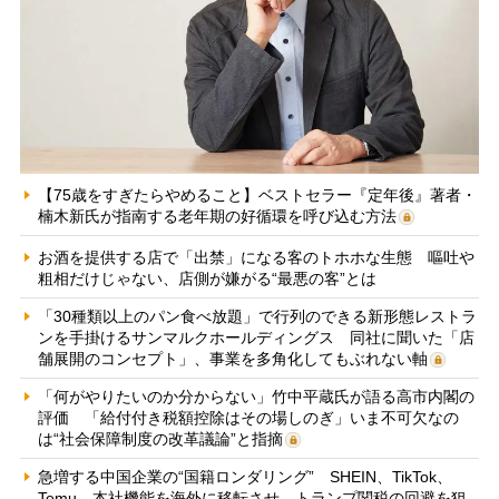
【75歳をすぎたらやめること】ベストセラー『定年後』著者・
楠木新氏が指南する老年期の好循環を呼び込む方法
お酒を提供する店で「出禁」になる客のトホホな生態 嘔吐や
粗相だけじゃない、店側が嫌がる“最悪の客”とは
「30種類以上のパン食べ放題」で行列のできる新形態レストラ
ンを手掛けるサンマルクホールディングス 同社に聞いた「店
舗展開のコンセプト」、事業を多角化してもぶれない軸
「何がやりたいのか分からない」竹中平蔵氏が語る高市内閣の
評価 「給付付き税額控除はその場しのぎ」いま不可欠なの
は“社会保障制度の改革議論”と指摘
急増する中国企業の“国籍ロンダリング” SHEIN、TikTok、
Temu…本社機能を海外に移転させ、トランプ関税の回避を狙