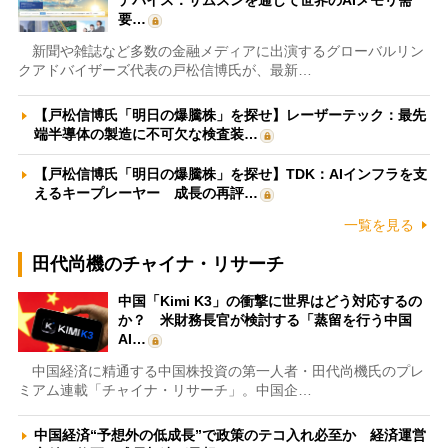
デバイス：サムスンを通じて世界のAIメモリ需
要…
新聞や雑誌など多数の金融メディアに出演するグローバルリン
クアドバイザーズ代表の戸松信博氏が、最新…
【戸松信博氏「明日の爆騰株」を探せ】レーザーテック：最先
端半導体の製造に不可欠な検査装…
【戸松信博氏「明日の爆騰株」を探せ】TDK：AIインフラを支
えるキープレーヤー 成長の再評…
一覧を見る
田代尚機のチャイナ・リサーチ
中国「Kimi K3」の衝撃に世界はどう対応するの
か？ 米財務長官が検討する「蒸留を行う中国
AI…
中国経済に精通する中国株投資の第一人者・田代尚機氏のプレ
ミアム連載「チャイナ・リサーチ」。中国企…
中国経済“予想外の低成長”で政策のテコ入れ必至か 経済運営