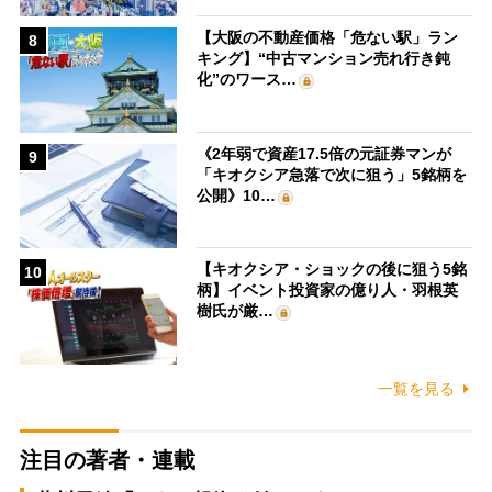
【大阪の不動産価格「危ない駅」ラン
8
キング】“中古マンション売れ行き鈍
化”のワース…
《2年弱で資産17.5倍の元証券マンが
9
「キオクシア急落で次に狙う」5銘柄を
公開》10…
【キオクシア・ショックの後に狙う5銘
10
柄】イベント投資家の億り人・羽根英
樹氏が厳…
一覧を見る
注目の著者・連載