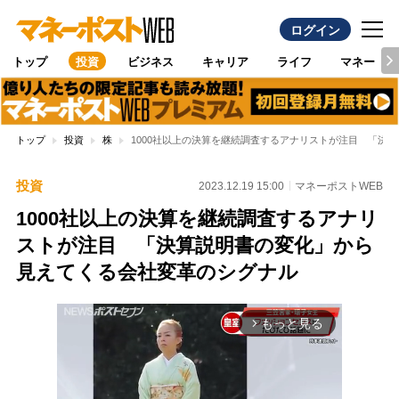
ログイン
トップ
投資
ビジネス
キャリア
ライフ
マネー
トップ
投資
株
1000社以上の決算を継続調査するアナリストが注目 「決
投資
2023.12.19 15:00
マネーポストWEB
1000社以上の決算を継続調査するアナリ
ストが注目 「決算説明書の変化」から
見えてくる会社変革のシグナル
もっと見る
arrow_forward_ios