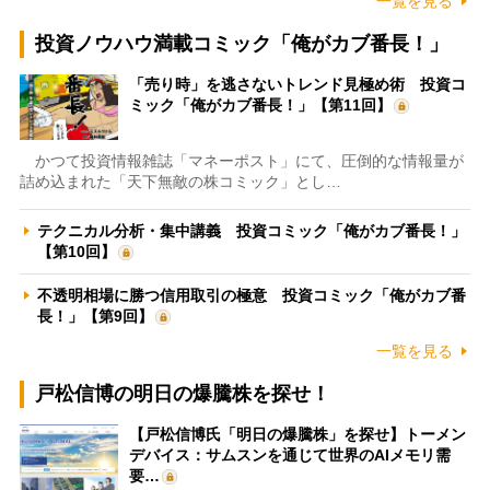
一覧を見る
投資ノウハウ満載コミック「俺がカブ番長！」
「売り時」を逃さないトレンド見極め術 投資コ
ミック「俺がカブ番長！」【第11回】
かつて投資情報雑誌「マネーポスト」にて、圧倒的な情報量が
詰め込まれた「天下無敵の株コミック」とし…
テクニカル分析・集中講義 投資コミック「俺がカブ番長！」
【第10回】
不透明相場に勝つ信用取引の極意 投資コミック「俺がカブ番
長！」【第9回】
一覧を見る
戸松信博の明日の爆騰株を探せ！
【戸松信博氏「明日の爆騰株」を探せ】トーメン
デバイス：サムスンを通じて世界のAIメモリ需
要…