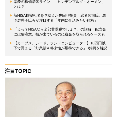
悪夢の株価暴落サイン 「ヒンデンブルグ・オーメン」
とは？
新NISA特需相場を見据えた先回り投資 武者陵司氏、馬
渕磨理子氏らが注目する「年内に仕込みたい銘柄」
「えっ？NISAなら全部非課税でしょ？」の誤解 配当金
には要注意、損が出ているのに税金を取られるケースも
【カーブス、シード、ランドコンピューター】10万円以
下で買える「好業績＆将来性が期待できる」3銘柄を解説
注目TOPIC