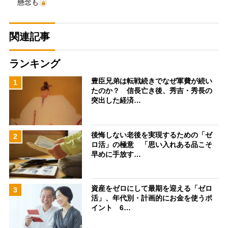
懸念も
関連記事
ランキング
豊臣兄弟は転戦続きでなぜ軍費が続い
1
たのか？ 信長亡き後、秀吉・秀長の
突出した経済…
後悔しない老後を実現するための「ゼ
2
ロ活」の極意 「思い入れある品こそ
早めに手放す…
資産をゼロにして最期を迎える「ゼロ
3
活」、年代別・計画的にお金を使うポ
イント 6…