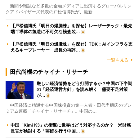
新聞や雑誌など多数の金融メディアに出演するグローバルリン
クアドバイザーズ代表の戸松信博氏が、最新…
【戸松信博氏「明日の爆騰株」を探せ】レーザーテック：最先
端半導体の製造に不可欠な検査装…
【戸松信博氏「明日の爆騰株」を探せ】TDK：AIインフラを支
えるキープレーヤー 成長の再評…
一覧を見る
田代尚機のチャイナ・リサーチ
厳しい経済情勢をどう打開するか？中国の下半期
の「経済運営方針」を読み解く 需要不足対策
が…
中国経済に精通する中国株投資の第一人者・田代尚機氏のプレ
ミアム連載「チャイナ・リサーチ」。中国の…
中国「Kimi K3」の衝撃に世界はどう対応するのか？ 米財務
長官が検討する「蒸留を行う中国…