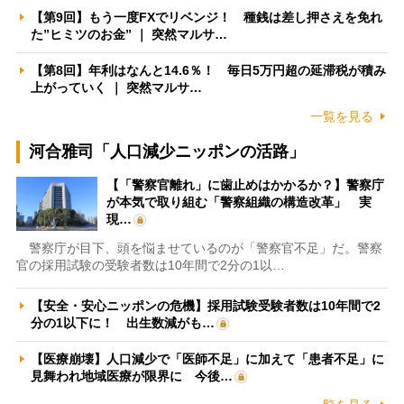
【第9回】もう一度FXでリベンジ！ 種銭は差し押さえを免れ
た”ヒミツのお金” ｜ 突然マルサ…
【第8回】年利はなんと14.6％！ 毎日5万円超の延滞税が積み
上がっていく ｜ 突然マルサ…
一覧を見る
河合雅司「人口減少ニッポンの活路」
【「警察官離れ」に歯止めはかかるか？】警察庁
が本気で取り組む「警察組織の構造改革」 実
現…
警察庁が目下、頭を悩ませているのが「警察官不足」だ。警察
官の採用試験の受験者数は10年間で2分の1以…
【安全・安心ニッポンの危機】採用試験受験者数は10年間で2
分の1以下に！ 出生数減がも…
【医療崩壊】人口減少で「医師不足」に加えて「患者不足」に
見舞われ地域医療が限界に 今後…