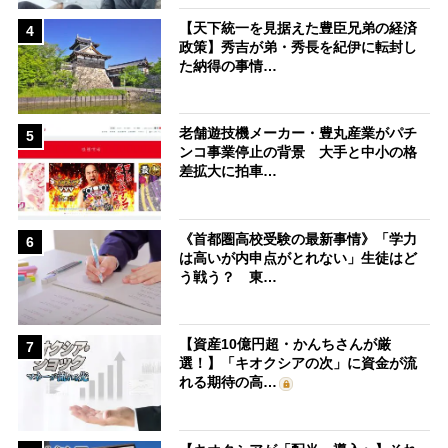
【天下統一を見据えた豊臣兄弟の経済
4
政策】秀吉が弟・秀長を紀伊に転封し
た納得の事情…
老舗遊技機メーカー・豊丸産業がパチ
5
ンコ事業停止の背景 大手と中小の格
差拡大に拍車…
《首都圏高校受験の最新事情》「学力
6
は高いが内申点がとれない」生徒はど
う戦う？ 東…
【資産10億円超・かんちさんが厳
7
選！】「キオクシアの次」に資金が流
れる期待の高…