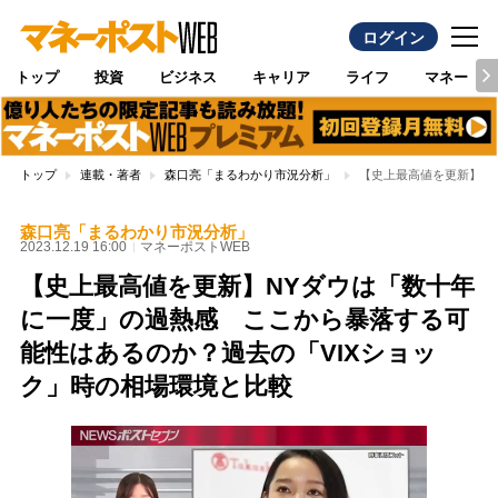
ログイン
トップ
投資
ビジネス
キャリア
ライフ
マネー
トップ
連載・著者
森口亮「まるわかり市況分析」
【史上最高値を更新】N
森口亮「まるわかり市況分析」
2023.12.19 16:00
マネーポストWEB
【史上最高値を更新】NYダウは「数十年
に一度」の過熱感 ここから暴落する可
能性はあるのか？過去の「VIXショッ
ク」時の相場環境と比較