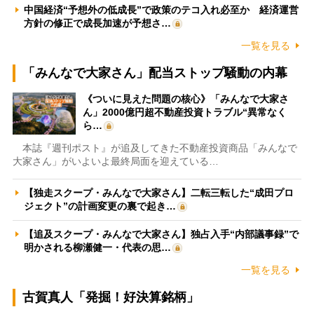
中国経済“予想外の低成長”で政策のテコ入れ必至か 経済運営
方針の修正で成長加速が予想さ…
一覧を見る
「みんなで大家さん」配当ストップ騒動の内幕
《ついに見えた問題の核心》「みんなで大家さ
ん」2000億円超不動産投資トラブル“異常なく
ら…
本誌『週刊ポスト』が追及してきた不動産投資商品「みんなで
大家さん」がいよいよ最終局面を迎えている…
【独走スクープ・みんなで大家さん】二転三転した“成田プロ
ジェクト”の計画変更の裏で起き…
【追及スクープ・みんなで大家さん】独占入手“内部議事録”で
明かされる柳瀬健一・代表の思…
一覧を見る
古賀真人「発掘！好決算銘柄」