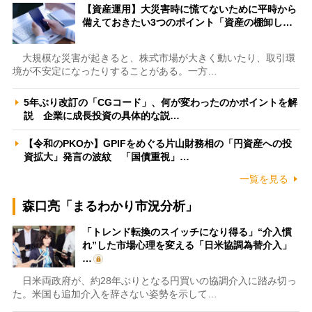
【資産運用】大災害時に慌てないために平時から
備えておきたい3つのポイント「資産の棚卸し…
大規模な災害が起きると、株式市場が大きく動いたり、取引環
境が不安定になったりすることがある。一方…
5年ぶり改訂の「CGコード」、何が変わったのかポイントを解
説 企業に成長投資の具体的な説…
【令和のPKOか】GPIFをめぐる片山財務相の「円資産への投
資拡大」発言の波紋 「国債重視」…
一覧を見る
森口亮「まるわかり市況分析」
「トレンド転換のスイッチになり得る」“介入慣
れ”した市場心理を変える「日米協調為替介入」
…
日米両政府が、約28年ぶりとなる円買いの協調介入に踏み切っ
た。米国も追加介入を辞さない姿勢を示して…