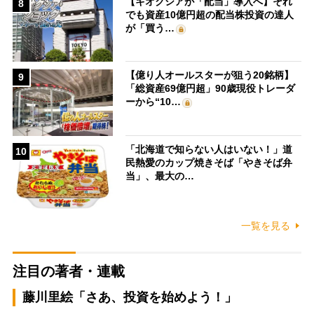
【キオクシアが「配当」導入へ】それ
8
でも資産10億円超の配当株投資の達人
が「買う…
【億り人オールスターが狙う20銘柄】
9
「総資産69億円超」90歳現役トレーダ
ーから“10…
「北海道で知らない人はいない！」道
10
民熱愛のカップ焼きそば「やきそば弁
当」、最大の…
一覧を見る
注目の著者・連載
藤川里絵「さあ、投資を始めよう！」