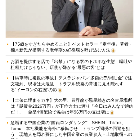
【75歳をすぎたらやめること】ベストセラー『定年後』著者・
楠木新氏が指南する老年期の好循環を呼び込む方法
お酒を提供する店で「出禁」になる客のトホホな生態 嘔吐や
粗相だけじゃない、店側が嫌がる“最悪の客”とは
【納車時に複数の事故】テスラジャパン“多額のEV補助金”で注
文殺到、現場は大混乱 トラブル続発の背後に見え隠れす
る“イーロンの右腕”の影
【土俵に埋まるカネ】大の里、豊昇龍が黒星続きの名古屋場所
は「懸賞金2826万円」が下位力士に渡り「今日はみんなで焼肉
だ！」 金星4個配給で協会は年96万円の支出増に
急増する中国企業の“国籍ロンダリング” SHEIN、TikTok、
Temu…本社機能を海外に移転させ、トランプ関税の回避を狙
う 現地人を隠れ蓑にした中国企業の農業参入・土地取得への