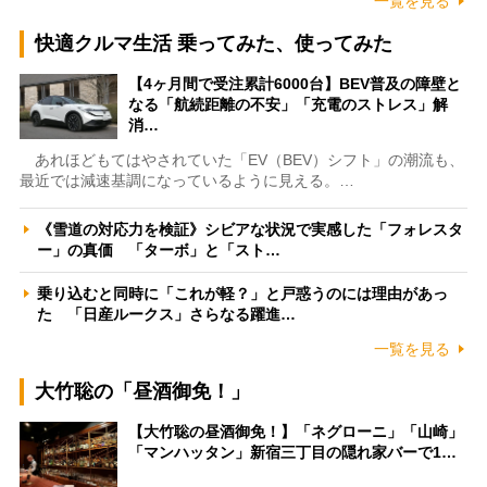
一覧を見る
快適クルマ生活 乗ってみた、使ってみた
【4ヶ月間で受注累計6000台】BEV普及の障壁と
なる「航続距離の不安」「充電のストレス」解
消…
あれほどもてはやされていた「EV（BEV）シフト」の潮流も、
最近では減速基調になっているように見える。…
《雪道の対応力を検証》シビアな状況で実感した「フォレスタ
ー」の真価 「ターボ」と「スト…
乗り込むと同時に「これが軽？」と戸惑うのには理由があっ
た 「日産ルークス」さらなる躍進…
一覧を見る
大竹聡の「昼酒御免！」
【大竹聡の昼酒御免！】「ネグローニ」「山崎」
「マンハッタン」新宿三丁目の隠れ家バーで1…