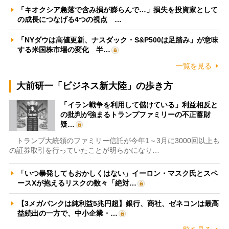
「キオクシア急落で含み損が膨らんで…」損失を投資家として
の成長につなげる4つの視点 …
「NYダウは高値更新、ナスダック・S&P500は足踏み」が意味
する米国株市場の変化 半…
一覧を見る
大前研一「ビジネス新大陸」の歩き方
「イラン戦争を利用して儲けている」利益相反と
の批判が強まるトランプファミリーの不正蓄財
疑…
トランプ大統領のファミリー信託が今年1～3月に3000回以上も
の証券取引を行っていたことが明らかになり…
「いつ暴発してもおかしくはない」イーロン・マスク氏とスペ
ースXが抱えるリスクの数々「絶対…
【3メガバンクは純利益5兆円超】銀行、商社、ゼネコンは最高
益続出の一方で、中小企業・…