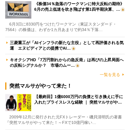
《株価34％急落のワークマンに特大反転の期待》
6月の売上低迷を吹き飛ばす第1四半期決算、…
6月3日に8330円をつけたワークマン（東証スタンダード・
7564）の株価は、わずか1カ月あまりで約34％下落…
三菱重工が「AIインフラの新たな主役」として再評価される気
運 エヌビディアとの提携でAI…
キオクシアHD「7万円割れからの急反発」は再びの上昇局面へ
の反転シグナルか？ 市場のムー…
一覧を見る
突然マルサがやって来た！
【最終回】1億6000万円の負債と引き換えに手に
入れたプライスレスな経験 ｜ 突然マルサがや…
2009年12月に発行された元FXトレーダー・磯貝清明氏の著書
『突然マルサがやって来た！～FXで10億円稼い…