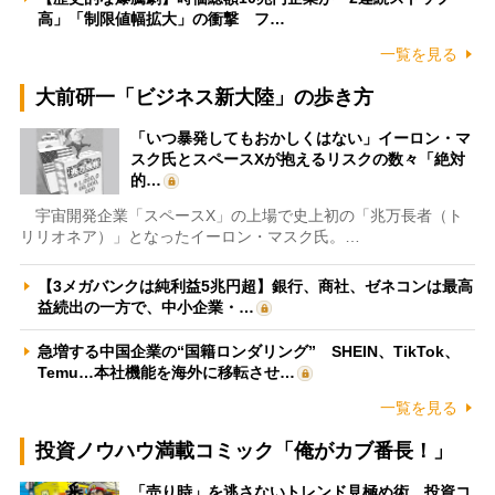
高」「制限値幅拡大」の衝撃 フ…
一覧を見る
大前研一「ビジネス新大陸」の歩き方
「いつ暴発してもおかしくはない」イーロン・マ
スク氏とスペースXが抱えるリスクの数々「絶対
的…
宇宙開発企業「スペースX」の上場で史上初の「兆万長者（ト
リリオネア）」となったイーロン・マスク氏。…
【3メガバンクは純利益5兆円超】銀行、商社、ゼネコンは最高
益続出の一方で、中小企業・…
急増する中国企業の“国籍ロンダリング” SHEIN、TikTok、
Temu…本社機能を海外に移転させ…
一覧を見る
投資ノウハウ満載コミック「俺がカブ番長！」
「売り時」を逃さないトレンド見極め術 投資コ