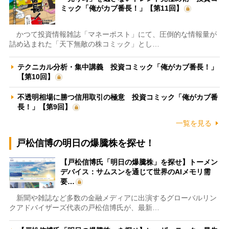
ミック「俺がカブ番長！」【第11回】
かつて投資情報雑誌「マネーポスト」にて、圧倒的な情報量が
詰め込まれた「天下無敵の株コミック」とし…
テクニカル分析・集中講義 投資コミック「俺がカブ番長！」
【第10回】
不透明相場に勝つ信用取引の極意 投資コミック「俺がカブ番
長！」【第9回】
一覧を見る
戸松信博の明日の爆騰株を探せ！
【戸松信博氏「明日の爆騰株」を探せ】トーメン
デバイス：サムスンを通じて世界のAIメモリ需
要…
新聞や雑誌など多数の金融メディアに出演するグローバルリン
クアドバイザーズ代表の戸松信博氏が、最新…