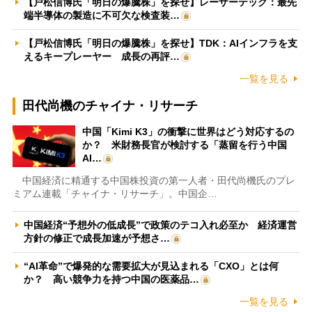
【戸松信博氏「明日の爆騰株」を探せ】レーザーテック：最先
端半導体の製造に不可欠な検査装…
【戸松信博氏「明日の爆騰株」を探せ】TDK：AIインフラを支
えるキープレーヤー 成長の再評…
一覧を見る
田代尚機のチャイナ・リサーチ
中国「Kimi K3」の衝撃に世界はどう対応するの
か？ 米財務長官が検討する「蒸留を行う中国
AI…
中国経済に精通する中国株投資の第一人者・田代尚機氏のプレ
ミアム連載「チャイナ・リサーチ」。中国企…
中国経済“予想外の低成長”で政策のテコ入れ必至か 経済運営
方針の修正で成長加速が予想さ…
“AI革命”で爆発的な需要拡大が見込まれる「CXO」とは何
か？ 高い競争力を持つ中国の医薬品…
一覧を見る