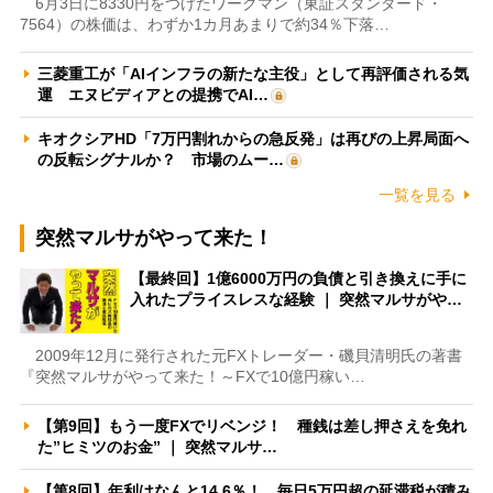
6月3日に8330円をつけたワークマン（東証スタンダード・
7564）の株価は、わずか1カ月あまりで約34％下落…
三菱重工が「AIインフラの新たな主役」として再評価される気
運 エヌビディアとの提携でAI…
キオクシアHD「7万円割れからの急反発」は再びの上昇局面へ
の反転シグナルか？ 市場のムー…
一覧を見る
突然マルサがやって来た！
【最終回】1億6000万円の負債と引き換えに手に
入れたプライスレスな経験 ｜ 突然マルサがや…
2009年12月に発行された元FXトレーダー・磯貝清明氏の著書
『突然マルサがやって来た！～FXで10億円稼い…
【第9回】もう一度FXでリベンジ！ 種銭は差し押さえを免れ
た”ヒミツのお金” ｜ 突然マルサ…
【第8回】年利はなんと14.6％！ 毎日5万円超の延滞税が積み