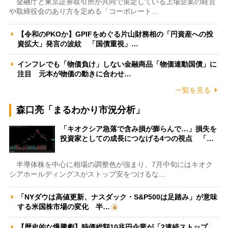
金融庁と東京証券取引所が共同で策定している上場企業の経営
や取締役会のあり方を定める「コーポレート…
【令和のPKOか】GPIFをめぐる片山財務相の「円資産への投
資拡大」発言の波紋 「国債重視」…
インフレでも「物価負け」しない金融商品「物価連動国債」に
注目 元本が物価の動きに合わせ…
一覧を見る
森口亮「まるわかり市況分析」
「キオクシア急落で含み損が膨らんで…」損失を
投資家としての成長につなげる4つの視点 「…
半導体株を中心に相場の調整色が強まり、7月中旬にはキオク
シアホールディングスがストップ安をつけるな…
「NYダウは高値更新、ナスダック・S&P500は足踏み」が意味
する米国株市場の変化 半…
【歴史的な爆騰劇】時価総額10兆円企業が「2連続ストップ