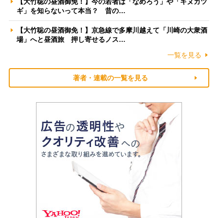
【大竹聡の昼酒御免！】今の若者は「なめろう」や「キヌカツ
ギ」を知らないって本当？ 昔の…
【大竹聡の昼酒御免！】京急線で多摩川越えて「川崎の大衆酒
場」へと昼酒旅 押し寄せるノス…
一覧を見る
著者・連載の一覧を見る