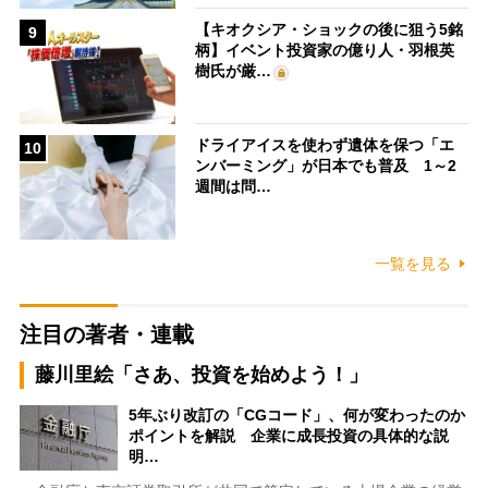
【キオクシア・ショックの後に狙う5銘
9
柄】イベント投資家の億り人・羽根英
樹氏が厳…
ドライアイスを使わず遺体を保つ「エ
10
ンバーミング」が日本でも普及 1～2
週間は問…
一覧を見る
注目の著者・連載
藤川里絵「さあ、投資を始めよう！」
5年ぶり改訂の「CGコード」、何が変わったのか
ポイントを解説 企業に成長投資の具体的な説
明…