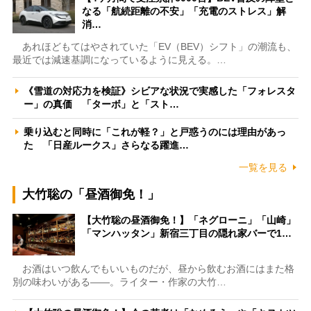
なる「航続距離の不安」「充電のストレス」解
消…
あれほどもてはやされていた「EV（BEV）シフト」の潮流も、
最近では減速基調になっているように見える。…
《雪道の対応力を検証》シビアな状況で実感した「フォレスタ
ー」の真価 「ターボ」と「スト…
乗り込むと同時に「これが軽？」と戸惑うのには理由があっ
た 「日産ルークス」さらなる躍進…
一覧を見る
大竹聡の「昼酒御免！」
【大竹聡の昼酒御免！】「ネグローニ」「山崎」
「マンハッタン」新宿三丁目の隠れ家バーで1…
お酒はいつ飲んでもいいものだが、昼から飲むお酒にはまた格
別の味わいがある――。ライター・作家の大竹…