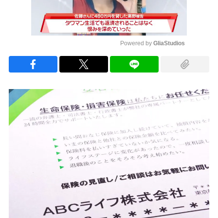
Powered by 
GliaStudios
Mute