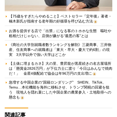
【75歳をすぎたらやめること】ベストセラー『定年後』著者・
楠木新氏が指南する老年期の好循環を呼び込む方法
お酒を提供する店で「出禁」になる客のトホホな生態 嘔吐や
粗相だけじゃない、店側が嫌がる“最悪の客”とは
《商社の大学別就職者数ランキングを解剖》三菱商事、三井物
産、住友商事への就職者は「東大・早大・慶大で約6割」の現
実 3大学以外で強い大学はどこか
【土俵に埋まるカネ】大の里、豊昇龍が黒星続きの名古屋場所
は「懸賞金2826万円」が下位力士に渡り「今日はみんなで焼肉
だ！」 金星4個配給で協会は年96万円の支出増に
急増する中国企業の“国籍ロンダリング” SHEIN、TikTok、
Temu…本社機能を海外に移転させ、トランプ関税の回避を狙
う 現地人を隠れ蓑にした中国企業の農業参入・土地取得への
懸念も
関連記事