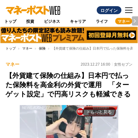
ログイン
トップ
投資
ビジネス
キャリア
ライフ
マネー
トップ
マネー
保険
【外貨建て保険の仕組み】日本円で払った保険料を高金
マネー
2023.12.27 16:00
女性セブン
【外貨建て保険の仕組み】日本円で払っ
た保険料を高金利の外貨で運用 「ター
ゲット設定」で円高リスクも軽減できる
もっと見る
arrow_forward_ios