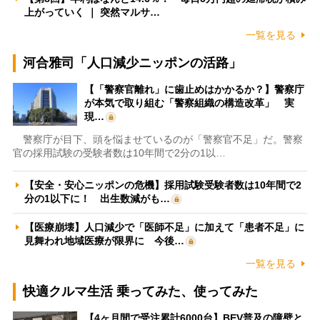
上がっていく ｜ 突然マルサ…
一覧を見る
河合雅司「人口減少ニッポンの活路」
【「警察官離れ」に歯止めはかかるか？】警察庁
が本気で取り組む「警察組織の構造改革」 実
現…
警察庁が目下、頭を悩ませているのが「警察官不足」だ。警察
官の採用試験の受験者数は10年間で2分の1以…
【安全・安心ニッポンの危機】採用試験受験者数は10年間で2
分の1以下に！ 出生数減がも…
【医療崩壊】人口減少で「医師不足」に加えて「患者不足」に
見舞われ地域医療が限界に 今後…
一覧を見る
快適クルマ生活 乗ってみた、使ってみた
【4ヶ月間で受注累計6000台】BEV普及の障壁と