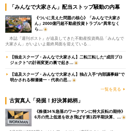
「みんなで大家さん」配当ストップ騒動の内幕
《ついに見えた問題の核心》「みんなで大家さ
ん」2000億円超不動産投資トラブル“異常なく
ら…
本誌『週刊ポスト』が追及してきた不動産投資商品「みんなで
大家さん」がいよいよ最終局面を迎えている…
【独走スクープ・みんなで大家さん】二転三転した“成田プロ
ジェクト”の計画変更の裏で起き…
【追及スクープ・みんなで大家さん】独占入手“内部議事録”で
明かされる柳瀬健一・代表の思…
一覧を見る
古賀真人「発掘！好決算銘柄」
《株価34％急落のワークマンに特大反転の期待》
6月の売上低迷を吹き飛ばす第1四半期決算、…