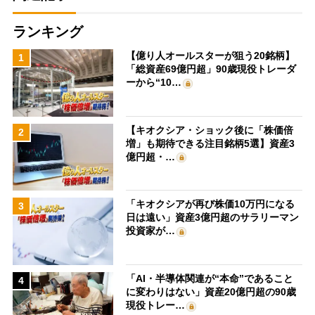
ランキング
【億り人オールスターが狙う20銘柄】
1
「総資産69億円超」90歳現役トレーダ
ーから“10…
【キオクシア・ショック後に「株価倍
2
増」も期待できる注目銘柄5選】資産3
億円超・…
「キオクシアが再び株価10万円になる
3
日は遠い」資産3億円超のサラリーマン
投資家が…
「AI・半導体関連が“本命”であること
4
に変わりはない」資産20億円超の90歳
現役トレー…