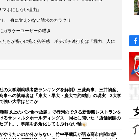
スマホにしない理由」
落とし 身に覚えのない請求のカラクリ
着にガラケーユーザーの嘆き
人たちが密かに抱く劣等感 ポチポチ連打姿は「極力、人に
社の大学別就職者数ランキングを解剖》三菱商事、三井物産、
商事への就職者は「東大・早大・慶大で約6割」の現実 3大学
で強い大学はどこか
0種類以上のパン食べ放題」で行列のできる新形態レストランを
けるサンマルクホールディングス 同社に聞いた「店舗展開の
セプト」、事業を多角化してもぶれない軸
がやりたいのか分からない」竹中平蔵氏が語る高市内閣の評