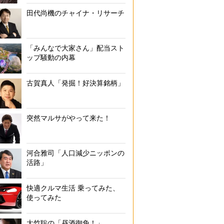
ンクから届いた3Gサービス終了のお知らせ。「2024年2月1日にお客
田代尚機のチャイナ・リサーチ
自動的に解約となります」との文面が
「みんなで大家さん」配当スト
ップ騒動の内幕
古賀真人「発掘！好決算銘柄」
突然マルサがやって来た！
河合雅司「人口減少ニッポンの
活路」
快適クルマ生活 乗ってみた、
使ってみた
大竹聡の「昼酒御免！」