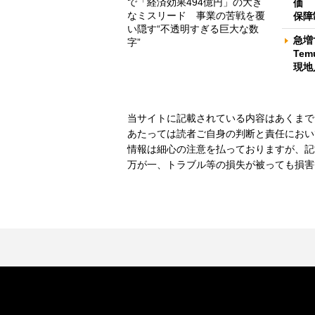
で「経済効果494億円」の大き
価 
なミスリード 事業の苦戦を覆
保障
い隠す“不透明すぎる巨大な数
急増
字”
Te
現地
当サイトに記載されている内容はあくまで
あたっては読者ご自身の判断と責任におい
情報は細心の注意を払っておりますが、記
万が一、トラブル等の損失が被っても損害