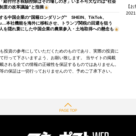
「給付付き税額控除はその場しのぎ」いま不可欠なのは“社会
【お
制度の改革議論”と指摘
202
する中国企業の“国籍ロンダリング” SHEIN、TikTok、
mu…本社機能を海外に移転させ、トランプ関税の回避を狙う
人を隠れ蓑にした中国企業の農業参入・土地取得への懸念も
も投資の参考にしていただくためのものであり、実際の投資に
て行って下さいますよう、お願い致します。 当サイトの掲載
載される全ての情報の正確性を保証するものではありません。
等の保証は一切行っておりませんので、予めご了承下さい。
PAGE TOP