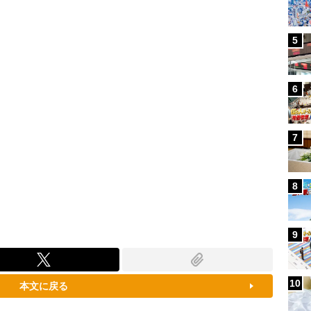
79.52%
5
6
7
8
9
10
本文に戻る