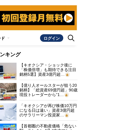
ンド
ログイン
ンキング
【キオクシア・ショック後に
「株価倍増」も期待できる注目
銘柄5選】資産3億円超…
【億り人オールスターが狙う20
銘柄】「総資産69億円超」90歳
現役トレーダーから“1…
「キオクシアが再び株価10万円
になる日は遠い」資産3億円超
のサラリーマン投資家…
【首都圏の不動産価格「危ない