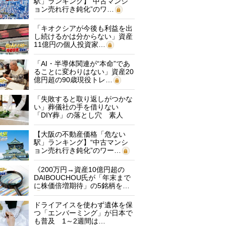
駅」ランキング】“中古マンシ
ョン売れ行き鈍化”のワ…
「キオクシアが今後も利益を出
し続けるかは分からない」資産
11億円の個人投資家…
「AI・半導体関連が“本命”であ
ることに変わりはない」資産20
億円超の90歳現役トレ…
「失敗すると取り返しがつかな
い」葬儀社の手を借りない
「DIY葬」の落とし穴 素人
に…
【大阪の不動産価格「危ない
駅」ランキング】“中古マンシ
ョン売れ行き鈍化”のワー…
《200万円→資産10億円超の
DAIBOUCHOU氏が「年末まで
に株価倍増期待」の5銘柄を…
ドライアイスを使わず遺体を保
つ「エンバーミング」が日本で
も普及 1～2週間は…