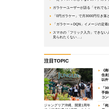
ガラケーユーザーが語る「それでも
「0円ガラケー」で月3000円引き
「ガラケー＝DQN」イメージの定
スマホの「フリック入力」できない
見られたくない…」
注目TOPIC
《商
住友
以外
「3
手掛
コン
ジャングリア沖縄、開業1周年
「何