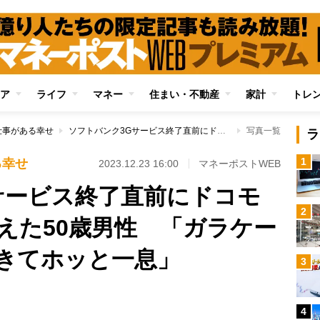
ア
ライフ
マネー
住まい・不動産
家計
トレ
仕事がある幸せ
ソフトバンク3Gサービス終了直前にドコモガラケーに乗り換えた50歳男性 「ガラケー人生が無事延長できてホッと一息」
写真一覧
ラ
1
る幸せ
2023.12.23 16:00
マネーポストWEB
サービス終了直前にドコモ
2
えた50歳男性 「ガラケー
きてホッと一息」
3
4
Loaded
: