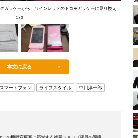
ソフトバ
クガラケーから、ワインレッドのドコモガラケーに乗り換え
1
/
3
本文に戻る
スマートフォン
ライフスタイル
中川淳一郎
ケーの機種変更客に応対する携帯ショップ店員の困惑