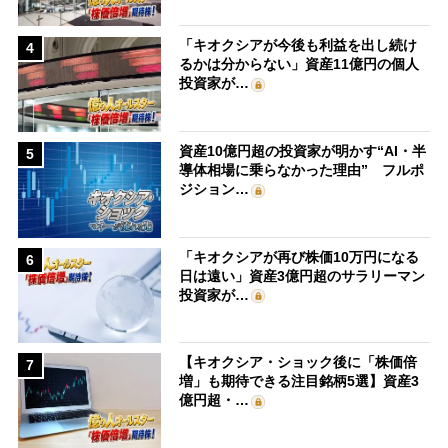
「キオクシアが今後も利益を出し続け
4
るかは分からない」資産11億円の個人
投資家が…
資産10億円超の投資家が明かす“AI・半
5
導体相場に乗らなかった理由” フルポ
ジション…
「キオクシアが再び株価10万円になる
6
日は遠い」資産3億円超のサラリーマン
投資家が…
【キオクシア・ショック後に「株価倍
7
増」も期待できる注目銘柄5選】資産3
億円超・…