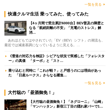
一覧を見る
快適クルマ生活 乗ってみた、使ってみた
【4ヶ月間で受注累計6000台】BEV普及の障壁と
なる「航続距離の不安」「充電のストレス」解
消…
あれほどもてはやされていた「EV（BEV）シフト」の潮流も、
最近では減速基調になっているように見える。…
《雪道の対応力を検証》シビアな状況で実感した「フォレスタ
ー」の真価 「ターボ」と「スト…
乗り込むと同時に「これが軽？」と戸惑うのには理由があっ
た 「日産ルークス」さらなる躍進…
一覧を見る
大竹聡の「昼酒御免！」
【大竹聡の昼酒御免！】「ネグローニ」「山崎」
「マンハッタン」新宿三丁目の隠れ家バーで1…