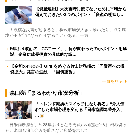
【資産運用】大災害時に慌てないために平時から
備えておきたい3つのポイント「資産の棚卸し…
大規模な災害が起きると、株式市場が大きく動いたり、取引環
境が不安定になったりすることがある。一方…
5年ぶり改訂の「CGコード」、何が変わったのかポイントを解
説 企業に成長投資の具体的な説…
【令和のPKOか】GPIFをめぐる片山財務相の「円資産への投
資拡大」発言の波紋 「国債重視」…
一覧を見る
森口亮「まるわかり市況分析」
「トレンド転換のスイッチになり得る」“介入慣
れ”した市場心理を変える「日米協調為替介入」
…
日米両政府が、約28年ぶりとなる円買いの協調介入に踏み切っ
た。米国も追加介入を辞さない姿勢を示して…