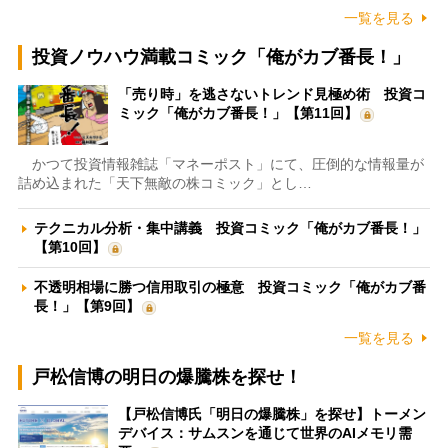
一覧を見る
投資ノウハウ満載コミック「俺がカブ番長！」
「売り時」を逃さないトレンド見極め術 投資コ
ミック「俺がカブ番長！」【第11回】
かつて投資情報雑誌「マネーポスト」にて、圧倒的な情報量が
詰め込まれた「天下無敵の株コミック」とし…
テクニカル分析・集中講義 投資コミック「俺がカブ番長！」
【第10回】
不透明相場に勝つ信用取引の極意 投資コミック「俺がカブ番
長！」【第9回】
一覧を見る
戸松信博の明日の爆騰株を探せ！
【戸松信博氏「明日の爆騰株」を探せ】トーメン
デバイス：サムスンを通じて世界のAIメモリ需