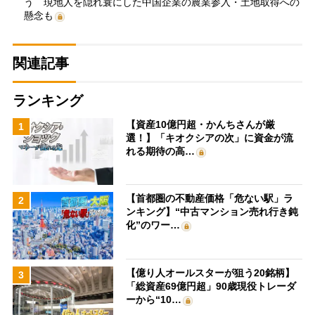
う 現地人を隠れ蓑にした中国企業の農業参入・土地取得への
懸念も
関連記事
ランキング
【資産10億円超・かんちさんが厳
1
選！】「キオクシアの次」に資金が流
れる期待の高…
【首都圏の不動産価格「危ない駅」ラ
2
ンキング】“中古マンション売れ行き鈍
化”のワー…
【億り人オールスターが狙う20銘柄】
3
「総資産69億円超」90歳現役トレーダ
ーから“10…