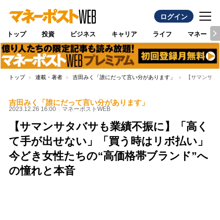
ログイン
トップ
投資
ビジネス
キャリア
ライフ
マネー
トップ
連載・著者
吉田みく「誰にだって言い分があります」
【サマンサタ
吉田みく「誰にだって言い分があります」
2023.12.26 16:00
マネーポストWEB
【サマンサタバサも業績不振に】「高く
て手が出せない」「買う時はリボ払い」
今どき女性たちの“高価格帯ブランド”へ
の憧れと本音
Loaded
:
100.00%
/
Unmute