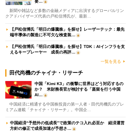
要…
新聞や雑誌など多数の金融メディアに出演するグローバルリン
クアドバイザーズ代表の戸松信博氏が、最新…
【戸松信博氏「明日の爆騰株」を探せ】レーザーテック：最先
端半導体の製造に不可欠な検査装…
【戸松信博氏「明日の爆騰株」を探せ】TDK：AIインフラを支
えるキープレーヤー 成長の再評…
一覧を見る
田代尚機のチャイナ・リサーチ
中国「Kimi K3」の衝撃に世界はどう対応するの
か？ 米財務長官が検討する「蒸留を行う中国
AI…
中国経済に精通する中国株投資の第一人者・田代尚機氏のプレ
ミアム連載「チャイナ・リサーチ」。中国企…
中国経済“予想外の低成長”で政策のテコ入れ必至か 経済運営
方針の修正で成長加速が予想さ…