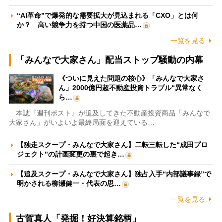
“AI革命”で爆発的な需要拡大が見込まれる「CXO」とは何
か？ 高い競争力を持つ中国の医薬品…
一覧を見る
「みんなで大家さん」配当ストップ騒動の内幕
《ついに見えた問題の核心》「みんなで大家さ
ん」2000億円超不動産投資トラブル“異常なく
ら…
本誌『週刊ポスト』が追及してきた不動産投資商品「みんなで
大家さん」がいよいよ最終局面を迎えている…
【独走スクープ・みんなで大家さん】二転三転した“成田プロ
ジェクト”の計画変更の裏で起き…
【追及スクープ・みんなで大家さん】独占入手“内部議事録”で
明かされる柳瀬健一・代表の思…
一覧を見る
古賀真人「発掘！好決算銘柄」