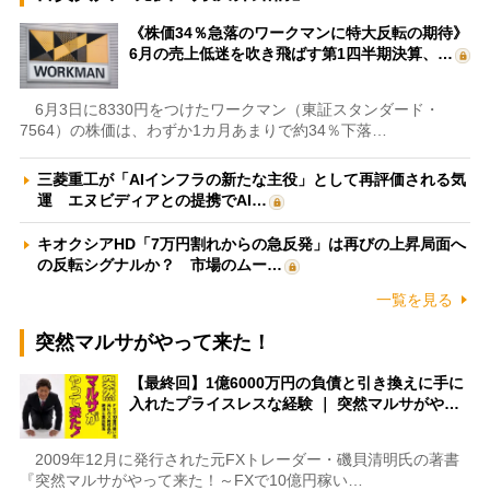
《株価34％急落のワークマンに特大反転の期待》
6月の売上低迷を吹き飛ばす第1四半期決算、…
6月3日に8330円をつけたワークマン（東証スタンダード・
7564）の株価は、わずか1カ月あまりで約34％下落…
三菱重工が「AIインフラの新たな主役」として再評価される気
運 エヌビディアとの提携でAI…
キオクシアHD「7万円割れからの急反発」は再びの上昇局面へ
の反転シグナルか？ 市場のムー…
一覧を見る
突然マルサがやって来た！
【最終回】1億6000万円の負債と引き換えに手に
入れたプライスレスな経験 ｜ 突然マルサがや…
2009年12月に発行された元FXトレーダー・磯貝清明氏の著書
『突然マルサがやって来た！～FXで10億円稼い…