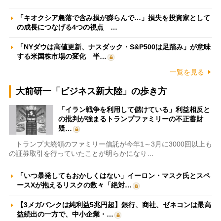
「キオクシア急落で含み損が膨らんで…」損失を投資家として
の成長につなげる4つの視点 …
「NYダウは高値更新、ナスダック・S&P500は足踏み」が意味
する米国株市場の変化 半…
一覧を見る
大前研一「ビジネス新大陸」の歩き方
「イラン戦争を利用して儲けている」利益相反と
の批判が強まるトランプファミリーの不正蓄財
疑…
トランプ大統領のファミリー信託が今年1～3月に3000回以上も
の証券取引を行っていたことが明らかになり…
「いつ暴発してもおかしくはない」イーロン・マスク氏とスペ
ースXが抱えるリスクの数々「絶対…
【3メガバンクは純利益5兆円超】銀行、商社、ゼネコンは最高
益続出の一方で、中小企業・…