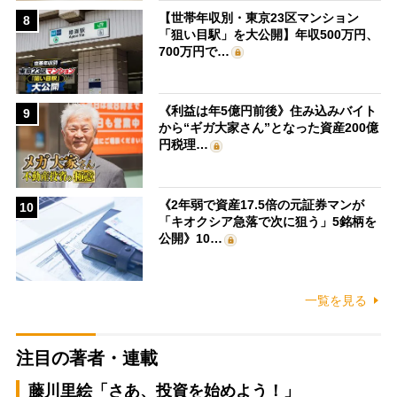
【世帯年収別・東京23区マンション
8
「狙い目駅」を大公開】年収500万円、
700万円で…
《利益は年5億円前後》住み込みバイト
9
から“ギガ大家さん”となった資産200億
円税理…
《2年弱で資産17.5倍の元証券マンが
10
「キオクシア急落で次に狙う」5銘柄を
公開》10…
一覧を見る
注目の著者・連載
藤川里絵「さあ、投資を始めよう！」