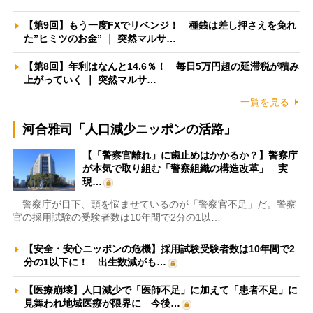
【第9回】もう一度FXでリベンジ！ 種銭は差し押さえを免れ
た”ヒミツのお金” ｜ 突然マルサ…
【第8回】年利はなんと14.6％！ 毎日5万円超の延滞税が積み
上がっていく ｜ 突然マルサ…
一覧を見る
河合雅司「人口減少ニッポンの活路」
【「警察官離れ」に歯止めはかかるか？】警察庁
が本気で取り組む「警察組織の構造改革」 実
現…
警察庁が目下、頭を悩ませているのが「警察官不足」だ。警察
官の採用試験の受験者数は10年間で2分の1以…
【安全・安心ニッポンの危機】採用試験受験者数は10年間で2
分の1以下に！ 出生数減がも…
【医療崩壊】人口減少で「医師不足」に加えて「患者不足」に
見舞われ地域医療が限界に 今後…