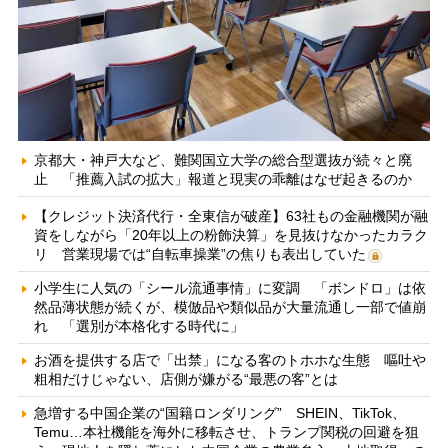
京都大・神戸大など、難関国立大学の総合型選抜が続々と廃
止 「推薦入試の拡大」報道と現実の乖離はなぜ起きるのか
【クレジット決済代行・全東信が破産】63社もの金融機関が融
資をしながら「20年以上の粉飾決算」を見抜けなかったカラク
リ 営業現場では“自転車操業”の焦りも表出していた
小学生に人気の「シール流通事情」に変調 「ボンドロ」は依
然品薄状態が続くが、模倣品や類似品が大量流通し一部で値崩
れ 「選別が本格化する時代に」
お酒を提供する店で「出禁」になる客のトホホな生態 嘔吐や
粗相だけじゃない、店側が嫌がる“最悪の客”とは
急増する中国企業の“国籍ロンダリング” SHEIN、TikTok、
Temu…本社機能を海外に移転させ、トランプ関税の回避を狙