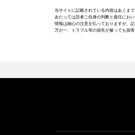
当サイトに記載されている内容はあくまで
あたっては読者ご自身の判断と責任におい
情報は細心の注意を払っておりますが、記
万が一、トラブル等の損失が被っても損害