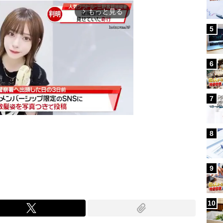
もっと見る
arrow_forward_ios
5
6
7
8
Mute
9
10