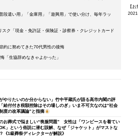
【お
202
「普段遣い用」「金庫用」「遊興用」で使い分け、毎年ラッ
リスク「現金・免許証・保険証・診察券・クレジットカード
後節約に努めてきた70代男性の後悔
の後悔「生協辞めなきゃよかった」
がやりたいのか分からない」竹中平蔵氏が語る高市内閣の評
「給付付き税額控除はその場しのぎ」いま不可欠なのは“社会
制度の改革議論”と指摘
のお葬式で悩ましい“喪服問題” 女性は「ワンピースを着てい
OK」という俗説に潜む誤解、なぜ「ジャケット」がマストな
？《1級葬祭ディレクターが解説》