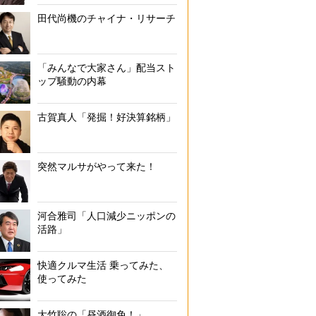
田代尚機のチャイナ・リサーチ
「みんなで大家さん」配当スト
ップ騒動の内幕
古賀真人「発掘！好決算銘柄」
突然マルサがやって来た！
河合雅司「人口減少ニッポンの
活路」
快適クルマ生活 乗ってみた、
使ってみた
大竹聡の「昼酒御免！」