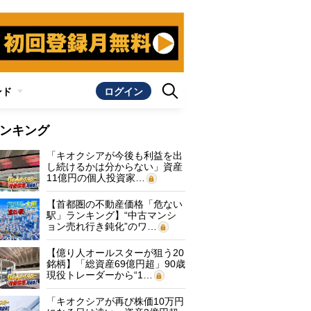
ンド
ログイン
ンキング
「キオクシアが今後も利益を出
し続けるかは分からない」資産
11億円の個人投資家…
【首都圏の不動産価格「危ない
駅」ランキング】“中古マンシ
ョン売れ行き鈍化”のワ…
【億り人オールスターが狙う20
銘柄】「総資産69億円超」90歳
現役トレーダーから“1…
「キオクシアが再び株価10万円