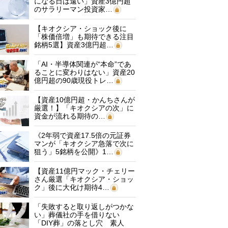
になる日は遠い」資産3億円超
のサラリーマン投資家…
【キオクシア・ショック後に
「株価倍増」も期待できる注目
銘柄5選】資産3億円超…
「AI・半導体関連が“本命”であ
ることに変わりはない」資産20
億円超の90歳現役トレ…
【資産10億円超・かんちさんが
厳選！】「キオクシアの次」に
資金が流れる期待の…
《2年弱で資産17.5倍の元証券
マンが「キオクシア急落で次に
狙う」5銘柄を公開》1…
【資産11億円マック・チェリー
さん厳選「キオクシア・ショッ
ク」後に大化け期待4…
「失敗すると取り返しがつかな
い」葬儀社の手を借りない
「DIY葬」の落とし穴 素人