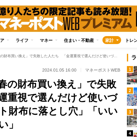
ア
ライフ
マネー
住まい・不動産
家計
トレ
縁起を担いだ「新春の財布買い換え」で失敗した人たち 「金運重視で選んだけど使いづらい」「コンパクト財布に落とし穴」「いいものを長く使いたい」
ラ
1
2024.01.05 16:00
マネーポストWEB
春の財布買い換え」で失敗
2
運重視で選んだけど使いづ
ト財布に落とし穴」「いい
3
い」
4