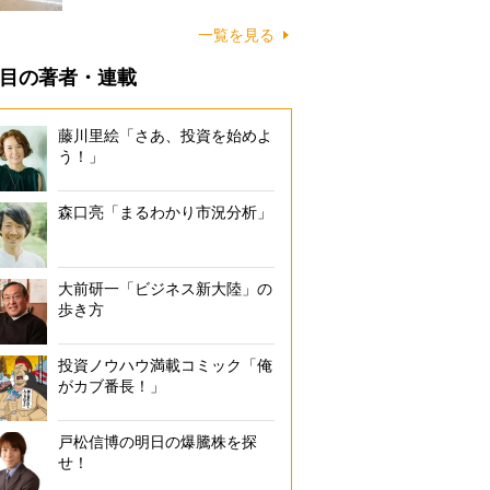
に…
一覧を見る
目の著者・連載
藤川里絵「さあ、投資を始めよ
う！」
森口亮「まるわかり市況分析」
大前研一「ビジネス新大陸」の
歩き方
投資ノウハウ満載コミック「俺
がカブ番長！」
戸松信博の明日の爆騰株を探
せ！