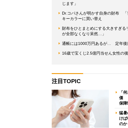
じます」
Dr.コパさんが明かす自身の財布 
キーカラーに買い替え
財布をひとまとめにする大きすぎる
が全部なくなり呆然…」
通帳には1000万円あるが… 定年
16歳で宝くじ2.5億円当せん女性
注目TOPIC
「何
価 
保障
猛暑
けば
のか