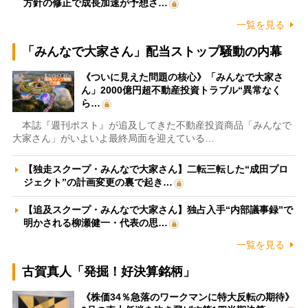
方針の修正で成長加速が予想さ…
一覧を見る
「みんなで大家さん」配当ストップ騒動の内幕
《ついに見えた問題の核心》「みんなで大家さ
ん」2000億円超不動産投資トラブル“異常なく
ら…
本誌『週刊ポスト』が追及してきた不動産投資商品「みんなで
大家さん」がいよいよ最終局面を迎えている…
【独走スクープ・みんなで大家さん】二転三転した“成田プロ
ジェクト”の計画変更の裏で起き…
【追及スクープ・みんなで大家さん】独占入手“内部議事録”で
明かされる柳瀬健一・代表の思…
一覧を見る
古賀真人「発掘！好決算銘柄」
《株価34％急落のワークマンに特大反転の期待》