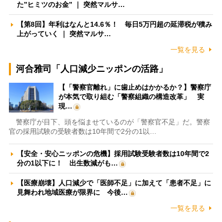
た”ヒミツのお金” ｜ 突然マルサ…
【第8回】年利はなんと14.6％！ 毎日5万円超の延滞税が積み
上がっていく ｜ 突然マルサ…
一覧を見る
河合雅司「人口減少ニッポンの活路」
【「警察官離れ」に歯止めはかかるか？】警察庁
が本気で取り組む「警察組織の構造改革」 実
現…
警察庁が目下、頭を悩ませているのが「警察官不足」だ。警察
官の採用試験の受験者数は10年間で2分の1以…
【安全・安心ニッポンの危機】採用試験受験者数は10年間で2
分の1以下に！ 出生数減がも…
【医療崩壊】人口減少で「医師不足」に加えて「患者不足」に
見舞われ地域医療が限界に 今後…
一覧を見る