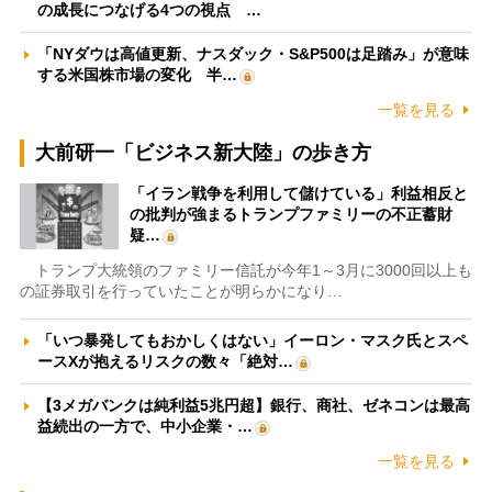
の成長につなげる4つの視点 …
「NYダウは高値更新、ナスダック・S&P500は足踏み」が意味
する米国株市場の変化 半…
一覧を見る
大前研一「ビジネス新大陸」の歩き方
「イラン戦争を利用して儲けている」利益相反と
の批判が強まるトランプファミリーの不正蓄財
疑…
トランプ大統領のファミリー信託が今年1～3月に3000回以上も
の証券取引を行っていたことが明らかになり…
「いつ暴発してもおかしくはない」イーロン・マスク氏とスペ
ースXが抱えるリスクの数々「絶対…
【3メガバンクは純利益5兆円超】銀行、商社、ゼネコンは最高
益続出の一方で、中小企業・…
一覧を見る