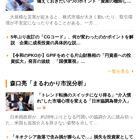
備えておきたい3つのポイント「資産の棚卸し…
大規模な災害が起きると、株式市場が大きく動いたり、取引環
境が不安定になったりすることがある。一方…
5年ぶり改訂の「CGコード」、何が変わったのかポイントを解
説 企業に成長投資の具体的な説…
【令和のPKOか】GPIFをめぐる片山財務相の「円資産への投
資拡大」発言の波紋 「国債重視」…
一覧を見る
森口亮「まるわかり市況分析」
「トレンド転換のスイッチになり得る」“介入慣
れ”した市場心理を変える「日米協調為替介入」
…
日米両政府が、約28年ぶりとなる円買いの協調介入に踏み切っ
た。米国も追加介入を辞さない姿勢を示して…
「キオクシア急落で含み損が膨らんで…」損失を投資家として