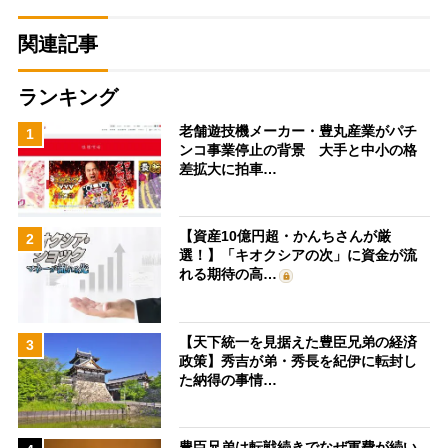
関連記事
ランキング
老舗遊技機メーカー・豊丸産業がパチ
1
ンコ事業停止の背景 大手と中小の格
差拡大に拍車…
【資産10億円超・かんちさんが厳
2
選！】「キオクシアの次」に資金が流
れる期待の高…
【天下統一を見据えた豊臣兄弟の経済
3
政策】秀吉が弟・秀長を紀伊に転封し
た納得の事情…
豊臣兄弟は転戦続きでなぜ軍費が続い