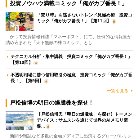
投資ノウハウ満載コミック「俺がカブ番長！」
「売り時」を逃さないトレンド見極め術 投資コ
ミック「俺がカブ番長！」【第11回】
かつて投資情報雑誌「マネーポスト」にて、圧倒的な情報量が
詰め込まれた「天下無敵の株コミック」とし…
テクニカル分析・集中講義 投資コミック「俺がカブ番長！」
【第10回】
不透明相場に勝つ信用取引の極意 投資コミック「俺がカブ番
長！」【第9回】
一覧を見る
戸松信博の明日の爆騰株を探せ！
【戸松信博氏「明日の爆騰株」を探せ】トーメン
デバイス：サムスンを通じて世界のAIメモリ需
要…
新聞や雑誌など多数の金融メディアに出演するグローバルリン