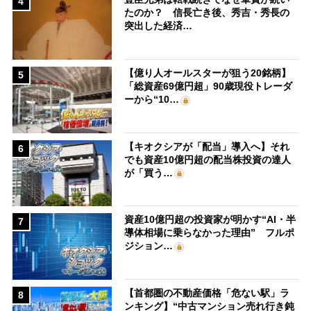
4
たのか？ 信長亡き後、秀吉・秀長の
突出した経済…
【億り人オールスターが狙う20銘柄】
5
「総資産69億円超」90歳現役トレーダ
ーから“10…
【キオクシアが「配当」導入へ】それ
6
でも資産10億円超の配当株投資の達人
が「買う…
資産10億円超の投資家が明かす“AI・半
7
導体相場に乗らなかった理由” フルポ
ジション…
【首都圏の不動産価格「危ない駅」ラ
8
ンキング】“中古マンション売れ行き鈍