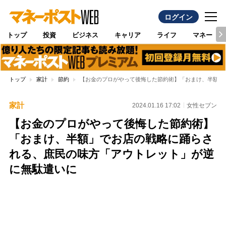
ログイン
トップ
投資
ビジネス
キャリア
ライフ
マネー
トップ
家計
節約
【お金のプロがやって後悔した節約術】「おまけ、半額」
家計
2024.01.16 17:02
女性セブン
【お金のプロがやって後悔した節約術】
「おまけ、半額」でお店の戦略に踊らさ
れる、庶民の味方「アウトレット」が逆
に無駄遣いに
Loaded
:
100.00%
/
Unmute