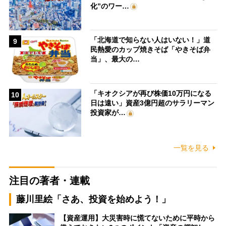
化”のワー…
「北海道で知らない人はいない！」道
9
民熱愛のカップ焼きそば「やきそば弁
当」、最大の…
「キオクシアが再び株価10万円になる
10
日は遠い」資産3億円超のサラリーマン
投資家が…
一覧を見る
注目の著者・連載
藤川里絵「さあ、投資を始めよう！」
【資産運用】大災害時に慌てないために平時から