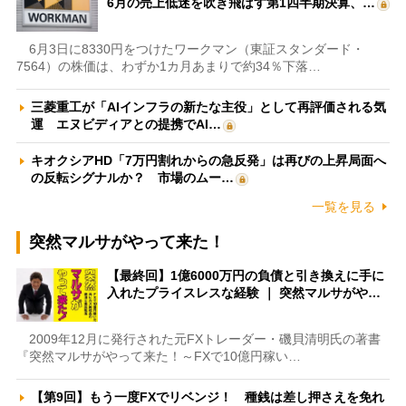
6月の売上低迷を吹き飛ばす第1四半期決算、…
6月3日に8330円をつけたワークマン（東証スタンダード・
7564）の株価は、わずか1カ月あまりで約34％下落…
三菱重工が「AIインフラの新たな主役」として再評価される気
運 エヌビディアとの提携でAI…
キオクシアHD「7万円割れからの急反発」は再びの上昇局面へ
の反転シグナルか？ 市場のムー…
一覧を見る
突然マルサがやって来た！
【最終回】1億6000万円の負債と引き換えに手に
入れたプライスレスな経験 ｜ 突然マルサがや…
2009年12月に発行された元FXトレーダー・磯貝清明氏の著書
『突然マルサがやって来た！～FXで10億円稼い…
【第9回】もう一度FXでリベンジ！ 種銭は差し押さえを免れ