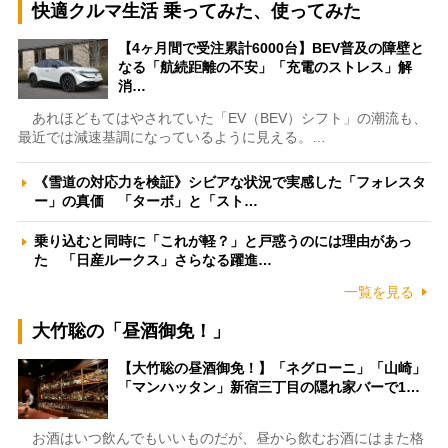
快適クルマ生活 乗ってみた、使ってみた
【4ヶ月間で受注累計6000台】BEV普及の障壁と
なる「航続距離の不安」「充電のストレス」解
消…
あれほどもてはやされていた「EV（BEV）シフト」の潮流も、
最近では減速基調になっているように見える。…
《雪道の対応力を検証》シビアな状況で実感した「フォレスタ
ー」の真価 「ターボ」と「スト…
乗り込むと同時に「これが軽？」と戸惑うのには理由があっ
た 「日産ルークス」さらなる躍進…
一覧を見る
大竹聡の「昼酒御免！」
【大竹聡の昼酒御免！】「ネグローニ」「山崎」
「マンハッタン」新宿三丁目の隠れ家バーで1…
お酒はいつ飲んでもいいものだが、昼から飲むお酒にはまた格