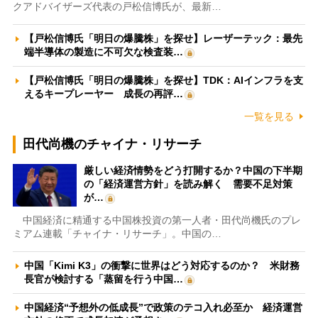
クアドバイザーズ代表の戸松信博氏が、最新…
【戸松信博氏「明日の爆騰株」を探せ】レーザーテック：最先
端半導体の製造に不可欠な検査装…
【戸松信博氏「明日の爆騰株」を探せ】TDK：AIインフラを支
えるキープレーヤー 成長の再評…
一覧を見る
田代尚機のチャイナ・リサーチ
厳しい経済情勢をどう打開するか？中国の下半期
の「経済運営方針」を読み解く 需要不足対策
が…
中国経済に精通する中国株投資の第一人者・田代尚機氏のプレ
ミアム連載「チャイナ・リサーチ」。中国の…
中国「Kimi K3」の衝撃に世界はどう対応するのか？ 米財務
長官が検討する「蒸留を行う中国…
中国経済“予想外の低成長”で政策のテコ入れ必至か 経済運営