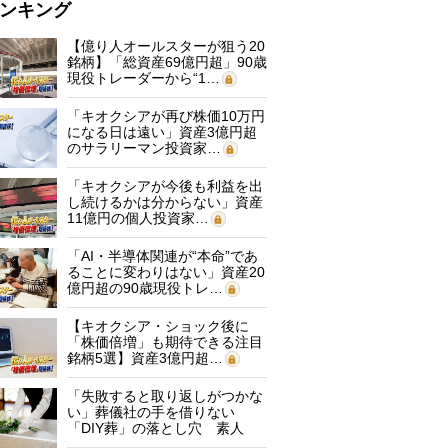
ンキング
【億り人オールスターが狙う20
銘柄】「総資産69億円超」90歳
現役トレーダーから“1…
「キオクシアが再び株価10万円
になる日は遠い」資産3億円超
のサラリーマン投資家…
「キオクシアが今後も利益を出
し続けるかは分からない」資産
11億円の個人投資家…
「AI・半導体関連が“本命”であ
ることに変わりはない」資産20
億円超の90歳現役トレ…
【キオクシア・ショック後に
「株価倍増」も期待できる注目
銘柄5選】資産3億円超…
「失敗すると取り返しがつかな
い」葬儀社の手を借りない
「DIY葬」の落とし穴 素人
に…