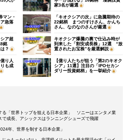
家3名が厳選
証券マン・
「キオクシアの次」に急騰期待の
シア急落
22銘柄 まつのすけさん、かんち
さん、なのなのさんが厳選
クシア超
キオクシア爆騰の裏で仕込み時が
8銘
到来した「割安成長株」12選 “放
”は？
置されたお宝株”を厳選解説
】億り人
【億り人たちが狙う「第2のキオク
よりも成
シア」11選】注目の「IPOセカン
ダリー投資銘柄」を一挙紹介
する「世界トップを狙える日本企業」 ソニーはエンタメ業
スで成長、アシックスはランニングシューズで飛躍
024年、世界を制する日本企業」
00」じゃもったいない 非課税メリットを最大限活かす「ハイ