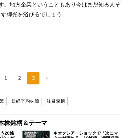
す。地方企業ということもあり今はまだ知る人ぞ
ます脚光を浴びるでしょう」
1
2
3
業
日経平均株価
注目銘柄
本株銘柄＆テーマ
う20銘
キオクシア・ショックで「次にマ
10人が
ネーが流れる」16銘柄 凄腕投資