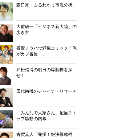
森口亮「まるわかり市況分析」
大前研一「ビジネス新大陸」の
歩き方
投資ノウハウ満載コミック「俺
がカブ番長！」
戸松信博の明日の爆騰株を探
せ！
田代尚機のチャイナ・リサーチ
「みんなで大家さん」配当スト
ップ騒動の内幕
古賀真人「発掘！好決算銘柄」