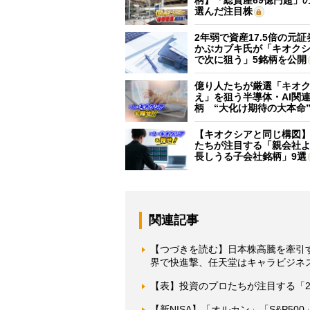
選んだ注目株
2年弱で資産17.5倍の元
かぶカブキ氏が「キオク
で次に狙う」5銘柄を公開
億り人たちが厳選「キオ
え」を狙う半導体・AI関連
柄 “大化け期待の大本命
【キオクシアと同じ構図
たちが注目する「親会社
長しうる子会社銘柄」9選
関連記事
【つづきを読む】日本株高騰を牽引
界で快進撃、任天堂はキャラビジネ
【表】投資のプロたちが注目する「2
【新NISA】「オルカン」「S&P5