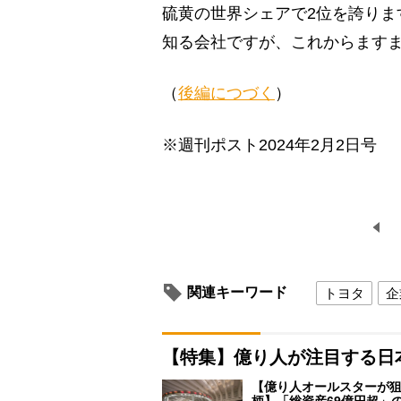
硫黄の世界シェアで2位を誇りま
知る会社ですが、これからます
（
後編につづく
）
※週刊ポスト2024年2月2日号
関連キーワード
トヨタ
企
【特集】億り人が注目する日
【億り人オールスターが狙
柄】「総資産69億円超」の