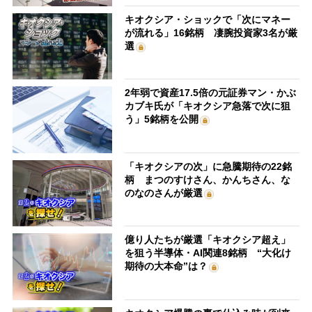
キオクシア・ショックで「次にマネー
が流れる」16銘柄 凄腕投資家3名が厳
選
2年弱で資産17.5倍の元証券マン・かぶ
カブキ氏が「キオクシア急落で次に狙
う」5銘柄を公開
「キオクシアの次」に急騰期待の22銘
柄 まつのすけさん、かんちさん、な
のなのさんが厳選
億り人たちが厳選「キオクシア超え」
を狙う半導体・AI関連8銘柄 “大化け
期待の大本命”は？