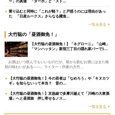
ー」の真価 「ターボ」と「スト…
乗り込むと同時に「これが軽？」と戸惑うのには理由があっ
た 「日産ルークス」さらなる躍進…
一覧を見る
大竹聡の「昼酒御免！」
【大竹聡の昼酒御免！】「ネグローニ」「山崎」
「マンハッタン」新宿三丁目の隠れ家バーで1…
お酒はいつ飲んでもいいものだが、昼から飲むお酒にはまた格
別の味わいがある――。ライター・作家の大竹…
【大竹聡の昼酒御免！】今の若者は「なめろう」や「キヌカツ
ギ」を知らないって本当？ 昔の…
【大竹聡の昼酒御免！】京急線で多摩川越えて「川崎の大衆酒
場」へと昼酒旅 押し寄せるノス…
一覧を見る