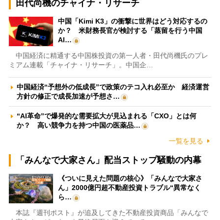
田代尚機のチャイナ・リサーチ
中国「Kimi K3」の衝撃に世界はどう対応するの
か？ 米財務長官が検討する「蒸留を行う中国
AI…
中国経済に精通する中国株投資の第一人者・田代尚機氏のプレ
ミアム連載「チャイナ・リサーチ」。中国企…
中国経済“予想外の低成長”で政策のテコ入れ必至か 経済運営
方針の修正で成長加速が予想さ…
“AI革命”で爆発的な需要拡大が見込まれる「CXO」とは何
か？ 高い競争力を持つ中国の医薬品…
一覧を見る
「みんなで大家さん」配当ストップ騒動の内幕
《ついに見えた問題の核心》「みんなで大家さ
ん」2000億円超不動産投資トラブル“異常なく
ら…
本誌『週刊ポスト』が追及してきた不動産投資商品「みんなで