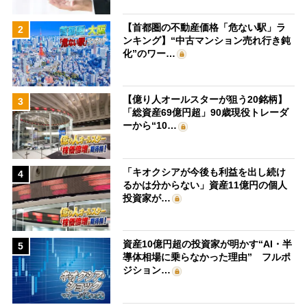
【首都圏の不動産価格「危ない駅」ラ
2
ンキング】“中古マンション売れ行き鈍
化”のワー…
【億り人オールスターが狙う20銘柄】
3
「総資産69億円超」90歳現役トレーダ
ーから“10…
「キオクシアが今後も利益を出し続け
4
るかは分からない」資産11億円の個人
投資家が…
資産10億円超の投資家が明かす“AI・半
5
導体相場に乗らなかった理由” フルポ
ジション…