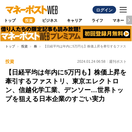
ログイン
トップ
投資
ビジネス
キャリア
ライフ
マネー
トップ
投資
株
【日経平均は年内に5万円も】株価上昇を牽引するファスト
投資
2024.01.24 06:58
週刊ポスト
【日経平均は年内に5万円も】株価上昇を
牽引するファストリ、東京エレクトロ
ン、信越化学工業、デンソー…世界トッ
プを狙える日本企業のすごい実力
Loaded
:
100.00%
/
Unmute