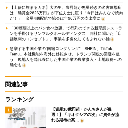
【土俵に埋まるカネ】大の里、豊昇龍が黒星続きの名古屋場所
は「懸賞金2826万円」が下位力士に渡り「今日はみんなで焼肉
だ！」 金星4個配給で協会は年96万円の支出増に
「30種類以上のパン食べ放題」で行列のできる新形態レストラ
ンを手掛けるサンマルクホールディングス 同社に聞いた「店
舗展開のコンセプト」、事業を多角化してもぶれない軸
急増する中国企業の“国籍ロンダリング” SHEIN、TikTok、
Temu…本社機能を海外に移転させ、トランプ関税の回避を狙
う 現地人を隠れ蓑にした中国企業の農業参入・土地取得への
懸念も
関連記事
ランキング
【資産10億円超・かんちさんが厳
1
選！】「キオクシアの次」に資金が流
れる期待の高…