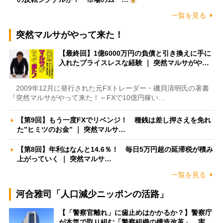
一覧を見る
突然マルサがやって来た！
【最終回】1億6000万円の負債と引き換えに手に
入れたプライスレスな経験 ｜ 突然マルサがや…
2009年12月に発行された元FXトレーダー・磯貝清明氏の著書
『突然マルサがやって来た！～FXで10億円稼い…
【第9回】もう一度FXでリベンジ！ 種銭は差し押さえを免れ
た”ヒミツのお金” ｜ 突然マルサ…
【第8回】年利はなんと14.6％！ 毎日5万円超の延滞税が積み
上がっていく ｜ 突然マルサ…
一覧を見る
河合雅司「人口減少ニッポンの活路」
【「警察官離れ」に歯止めはかかるか？】警察庁
が本気で取り組む「警察組織の構造改革」 実