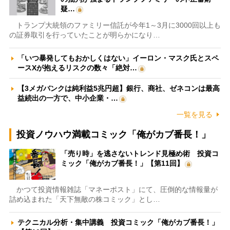
疑…
トランプ大統領のファミリー信託が今年1～3月に3000回以上も
の証券取引を行っていたことが明らかになり…
「いつ暴発してもおかしくはない」イーロン・マスク氏とスペ
ースXが抱えるリスクの数々「絶対…
【3メガバンクは純利益5兆円超】銀行、商社、ゼネコンは最高
益続出の一方で、中小企業・…
一覧を見る
投資ノウハウ満載コミック「俺がカブ番長！」
「売り時」を逃さないトレンド見極め術 投資コ
ミック「俺がカブ番長！」【第11回】
かつて投資情報雑誌「マネーポスト」にて、圧倒的な情報量が
詰め込まれた「天下無敵の株コミック」とし…
テクニカル分析・集中講義 投資コミック「俺がカブ番長！」