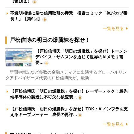
【第10回】
不透明相場に勝つ信用取引の極意 投資コミック「俺がカブ番
長！」【第9回】
一覧を見る
戸松信博の明日の爆騰株を探せ！
【戸松信博氏「明日の爆騰株」を探せ】トーメン
デバイス：サムスンを通じて世界のAIメモリ需
要…
新聞や雑誌など多数の金融メディアに出演するグローバルリン
クアドバイザーズ代表の戸松信博氏が、最新…
【戸松信博氏「明日の爆騰株」を探せ】レーザーテック：最先
端半導体の製造に不可欠な検査装…
【戸松信博氏「明日の爆騰株」を探せ】TDK：AIインフラを支
えるキープレーヤー 成長の再評…
一覧を見る