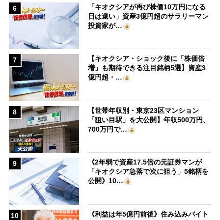
「キオクシアが再び株価10万円になる
6
日は遠い」資産3億円超のサラリーマン
投資家が…
【キオクシア・ショック後に「株価倍
7
増」も期待できる注目銘柄5選】資産3
億円超・…
【世帯年収別・東京23区マンション
8
「狙い目駅」を大公開】年収500万円、
700万円で…
《2年弱で資産17.5倍の元証券マンが
9
「キオクシア急落で次に狙う」5銘柄を
公開》10…
《利益は年5億円前後》住み込みバイト
10