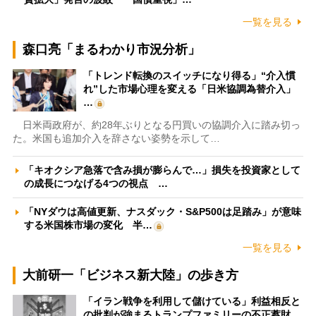
一覧を見る
森口亮「まるわかり市況分析」
「トレンド転換のスイッチになり得る」“介入慣
れ”した市場心理を変える「日米協調為替介入」
…
日米両政府が、約28年ぶりとなる円買いの協調介入に踏み切っ
た。米国も追加介入を辞さない姿勢を示して…
「キオクシア急落で含み損が膨らんで…」損失を投資家として
の成長につなげる4つの視点 …
「NYダウは高値更新、ナスダック・S&P500は足踏み」が意味
する米国株市場の変化 半…
一覧を見る
大前研一「ビジネス新大陸」の歩き方
「イラン戦争を利用して儲けている」利益相反と
の批判が強まるトランプファミリーの不正蓄財