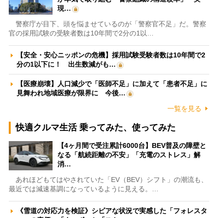
現…
警察庁が目下、頭を悩ませているのが「警察官不足」だ。警察
官の採用試験の受験者数は10年間で2分の1以…
【安全・安心ニッポンの危機】採用試験受験者数は10年間で2
分の1以下に！ 出生数減がも…
【医療崩壊】人口減少で「医師不足」に加えて「患者不足」に
見舞われ地域医療が限界に 今後…
一覧を見る
快適クルマ生活 乗ってみた、使ってみた
【4ヶ月間で受注累計6000台】BEV普及の障壁と
なる「航続距離の不安」「充電のストレス」解
消…
あれほどもてはやされていた「EV（BEV）シフト」の潮流も、
最近では減速基調になっているように見える。…
《雪道の対応力を検証》シビアな状況で実感した「フォレスタ