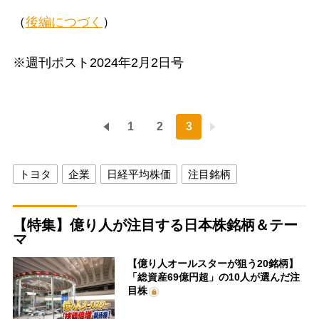
（
後編につづく
）
※週刊ポスト2024年2月2日号
1
2
3
トヨタ
企業
日経平均株価
注目銘柄
【特集】億り人が注目する日本株銘柄＆テー
マ
【億り人オールスターが狙う20銘柄】
「総資産69億円超」の10人が選んだ注
目株