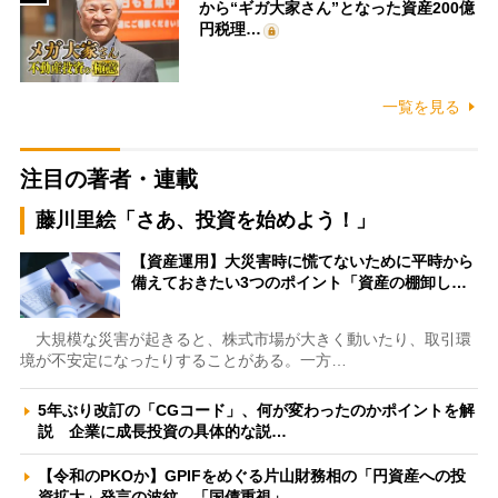
から“ギガ大家さん”となった資産200億
円税理…
一覧を見る
注目の著者・連載
藤川里絵「さあ、投資を始めよう！」
【資産運用】大災害時に慌てないために平時から
備えておきたい3つのポイント「資産の棚卸し…
大規模な災害が起きると、株式市場が大きく動いたり、取引環
境が不安定になったりすることがある。一方…
5年ぶり改訂の「CGコード」、何が変わったのかポイントを解
説 企業に成長投資の具体的な説…
【令和のPKOか】GPIFをめぐる片山財務相の「円資産への投
資拡大」発言の波紋 「国債重視」…