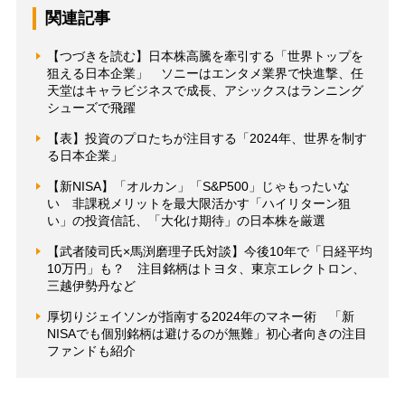
関連記事
【つづきを読む】日本株高騰を牽引する「世界トップを
狙える日本企業」 ソニーはエンタメ業界で快進撃、任
天堂はキャラビジネスで成長、アシックスはランニング
シューズで飛躍
【表】投資のプロたちが注目する「2024年、世界を制す
る日本企業」
【新NISA】「オルカン」「S&P500」じゃもったいな
い 非課税メリットを最大限活かす「ハイリターン狙
い」の投資信託、「大化け期待」の日本株を厳選
【武者陵司氏×馬渕磨理子氏対談】今後10年で「日経平均
10万円」も？ 注目銘柄はトヨタ、東京エレクトロン、
三越伊勢丹など
厚切りジェイソンが指南する2024年のマネー術 「新
NISAでも個別銘柄は避けるのが無難」初心者向きの注目
ファンドも紹介