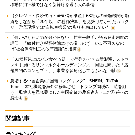
移動に飛行機ではなく新幹線を選ぶ人の事情
【クレジット決済代行・全東信が破産】63社もの金融機関が融
資をしながら「20年以上の粉飾決算」を見抜けなかったカラク
リ 営業現場では“自転車操業”の焦りも表出していた
「何がやりたいのか分からない」竹中平蔵氏が語る高市内閣の
評価 「給付付き税額控除はその場しのぎ」いま不可欠なの
は“社会保障制度の改革議論”と指摘
「30種類以上のパン食べ放題」で行列のできる新形態レストラ
ンを手掛けるサンマルクホールディングス 同社に聞いた「店
舗展開のコンセプト」、事業を多角化してもぶれない軸
急増する中国企業の“国籍ロンダリング” SHEIN、TikTok、
Temu…本社機能を海外に移転させ、トランプ関税の回避を狙
う 現地人を隠れ蓑にした中国企業の農業参入・土地取得への
懸念も
関連記事
ランキング