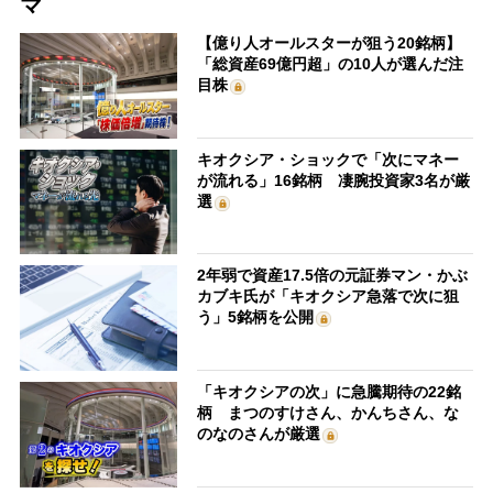
マ
【億り人オールスターが狙う20銘柄】
「総資産69億円超」の10人が選んだ注
目株
キオクシア・ショックで「次にマネー
が流れる」16銘柄 凄腕投資家3名が厳
選
2年弱で資産17.5倍の元証券マン・かぶ
カブキ氏が「キオクシア急落で次に狙
う」5銘柄を公開
「キオクシアの次」に急騰期待の22銘
柄 まつのすけさん、かんちさん、な
のなのさんが厳選