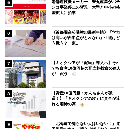
老舗遊技機メーカー・豊丸産業がパチ
5
ンコ事業停止の背景 大手と中小の格
差拡大に拍車…
《首都圏高校受験の最新事情》「学力
6
は高いが内申点がとれない」生徒はど
う戦う？ 東…
【キオクシアが「配当」導入へ】それ
7
でも資産10億円超の配当株投資の達人
が「買う…
【資産10億円超・かんちさんが厳
8
選！】「キオクシアの次」に資金が流
れる期待の高…
「北海道で知らない人はいない！」道
9
民熱愛のカップ焼きそば「やきそば弁