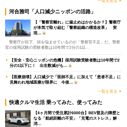
一覧を見る
河合雅司「人口減少ニッポンの活路」
【「警察官離れ」に歯止めはかかるか？】警察庁
が本気で取り組む「警察組織の構造改革」 実
現…
警察庁が目下、頭を悩ませているのが「警察官不足」だ。警察
官の採用試験の受験者数は10年間で2分の1以…
【安全・安心ニッポンの危機】採用試験受験者数は10年間で2
分の1以下に！ 出生数減がも…
【医療崩壊】人口減少で「医師不足」に加えて「患者不足」に
見舞われ地域医療が限界に 今後…
一覧を見る
快適クルマ生活 乗ってみた、使ってみた
【4ヶ月間で受注累計6000台】BEV普及の障壁と
なる「航続距離の不安」「充電のストレス」解
消…