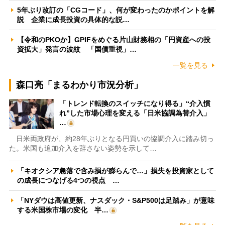
5年ぶり改訂の「CGコード」、何が変わったのかポイントを解
説 企業に成長投資の具体的な説…
【令和のPKOか】GPIFをめぐる片山財務相の「円資産への投
資拡大」発言の波紋 「国債重視」…
一覧を見る
森口亮「まるわかり市況分析」
「トレンド転換のスイッチになり得る」“介入慣
れ”した市場心理を変える「日米協調為替介入」
…
日米両政府が、約28年ぶりとなる円買いの協調介入に踏み切っ
た。米国も追加介入を辞さない姿勢を示して…
「キオクシア急落で含み損が膨らんで…」損失を投資家として
の成長につなげる4つの視点 …
「NYダウは高値更新、ナスダック・S&P500は足踏み」が意味
する米国株市場の変化 半…