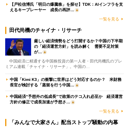
【戸松信博氏「明日の爆騰株」を探せ】TDK：AIインフラを支
えるキープレーヤー 成長の再評…
一覧を見る
田代尚機のチャイナ・リサーチ
厳しい経済情勢をどう打開するか？中国の下半期
の「経済運営方針」を読み解く 需要不足対策
が…
中国経済に精通する中国株投資の第一人者・田代尚機氏のプレ
ミアム連載「チャイナ・リサーチ」。中国の…
中国「Kimi K3」の衝撃に世界はどう対応するのか？ 米財務
長官が検討する「蒸留を行う中国…
中国経済“予想外の低成長”で政策のテコ入れ必至か 経済運営
方針の修正で成長加速が予想さ…
一覧を見る
「みんなで大家さん」配当ストップ騒動の内幕