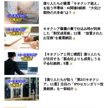
億り人たちが厳選「キオクシア超え」
を狙う半導体・AI関連8銘柄 “大化け
期待の大本命”は？
キオクシア爆騰の裏で仕込み時が到来
した「割安成長株」12選 “放置された
お宝株”を厳選解説
【キオクシアと同じ構図】億り人たち
が注目する「親会社よりも成長しうる
子会社銘柄」9選
【億り人たちが狙う「第2のキオクシ
ア」11選】注目の「IPOセカンダリー投
資銘柄」を一挙紹介