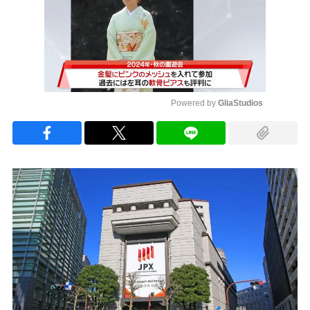
Powered by 
GliaStudios
Mute