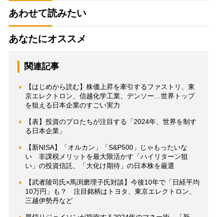
あわせて読みたい
あなたにオススメ
関連記事
【はじめから読む】株価上昇を牽引するファストリ、東
京エレクトロン、信越化学工業、デンソー…世界トップ
を狙える日本企業のすごい実力
【表】投資のプロたちが注目する「2024年、世界を制す
る日本企業」
【新NISA】「オルカン」「S&P500」じゃもったいな
い 非課税メリットを最大限活かす「ハイリターン狙
い」の投資信託、「大化け期待」の日本株を厳選
【武者陵司氏×馬渕磨理子氏対談】今後10年で「日経平均
10万円」も？ 注目銘柄はトヨタ、東京エレクトロン、
三越伊勢丹など
厚切りジェイソンが指南する2024年のマネー術 「新