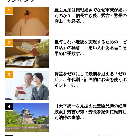
豊臣兄弟は転戦続きでなぜ軍費が続い
1
たのか？ 信長亡き後、秀吉・秀長の
突出した経済…
後悔しない老後を実現するための「ゼ
2
ロ活」の極意 「思い入れある品こそ
早めに手放す…
資産をゼロにして最期を迎える「ゼロ
3
活」、年代別・計画的にお金を使うポ
イント 6…
【天下統一を見据えた豊臣兄弟の経済
4
政策】秀吉が弟・秀長を紀伊に転封し
た納得の事情…