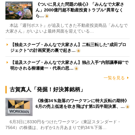
《ついに見えた問題の核心》「みんなで大家さ
ん」2000億円超不動産投資トラブル“異常なく
ら…
本誌『週刊ポスト』が追及してきた不動産投資商品「みんなで
大家さん」がいよいよ最終局面を迎えている…
【独走スクープ・みんなで大家さん】二転三転した“成田プロ
ジェクト”の計画変更の裏で起き…
【追及スクープ・みんなで大家さん】独占入手“内部議事録”で
明かされる柳瀬健一・代表の思…
一覧を見る
古賀真人「発掘！好決算銘柄」
《株価34％急落のワークマンに特大反転の期待》
6月の売上低迷を吹き飛ばす第1四半期決算、…
6月3日に8330円をつけたワークマン（東証スタンダード・
7564）の株価は、わずか1カ月あまりで約34％下落…