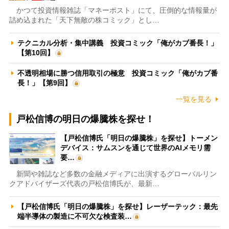
かつて投資情報雑誌「マネーポスト」にて、圧倒的な情報量が
詰め込まれた「天下無敵の株コミック」とし…
テクニカル分析・集中講義 投資コミック「俺がカブ番長！」
【第10回】
不透明相場に勝つ信用取引の極意 投資コミック「俺がカブ番
長！」【第9回】
一覧を見る
戸松信博の明日の爆騰株を探せ！
【戸松信博氏「明日の爆騰株」を探せ】トーメン
デバイス：サムスンを通じて世界のAIメモリ需
要…
新聞や雑誌など多数の金融メディアに出演するグローバルリン
クアドバイザーズ代表の戸松信博氏が、最新…
【戸松信博氏「明日の爆騰株」を探せ】レーザーテック：最先
端半導体の製造に不可欠な検査装…