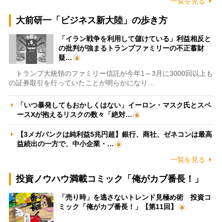
一覧を見る
大前研一「ビジネス新大陸」の歩き方
「イラン戦争を利用して儲けている」利益相反と
の批判が強まるトランプファミリーの不正蓄財
疑…
トランプ大統領のファミリー信託が今年1～3月に3000回以上も
の証券取引を行っていたことが明らかになり…
「いつ暴発してもおかしくはない」イーロン・マスク氏とスペ
ースXが抱えるリスクの数々「絶対…
【3メガバンクは純利益5兆円超】銀行、商社、ゼネコンは最高
益続出の一方で、中小企業・…
一覧を見る
投資ノウハウ満載コミック「俺がカブ番長！」
「売り時」を逃さないトレンド見極め術 投資コ
ミック「俺がカブ番長！」【第11回】