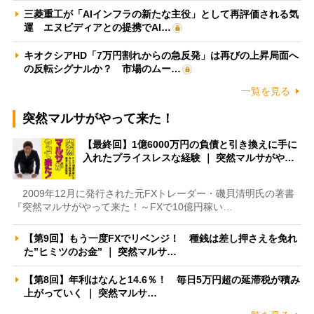
三菱重工が「AIインフラの新たな主役」として再評価される気
運 エヌビディアとの提携でAI…
キオクシアHD「7万円割れからの急反発」は再びの上昇局面へ
の反転シグナルか？ 市場のムー…
一覧を見る
突然マルサがやって来た！
【最終回】1億6000万円の負債と引き換えに手に
入れたプライスレスな経験 ｜ 突然マルサがや…
2009年12月に発行された元FXトレーダー・磯貝清明氏の著書
『突然マルサがやって来た！～FXで10億円稼い…
【第9回】もう一度FXでリベンジ！ 種銭は差し押さえを免れ
た”ヒミツのお金” ｜ 突然マルサ…
【第8回】年利はなんと14.6％！ 毎日5万円超の延滞税が積み
上がっていく ｜ 突然マルサ…