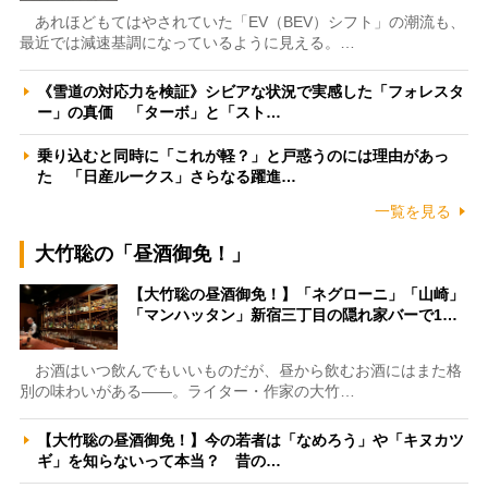
あれほどもてはやされていた「EV（BEV）シフト」の潮流も、
最近では減速基調になっているように見える。…
《雪道の対応力を検証》シビアな状況で実感した「フォレスタ
ー」の真価 「ターボ」と「スト…
乗り込むと同時に「これが軽？」と戸惑うのには理由があっ
た 「日産ルークス」さらなる躍進…
一覧を見る
大竹聡の「昼酒御免！」
【大竹聡の昼酒御免！】「ネグローニ」「山崎」
「マンハッタン」新宿三丁目の隠れ家バーで1…
お酒はいつ飲んでもいいものだが、昼から飲むお酒にはまた格
別の味わいがある――。ライター・作家の大竹…
【大竹聡の昼酒御免！】今の若者は「なめろう」や「キヌカツ
ギ」を知らないって本当？ 昔の…