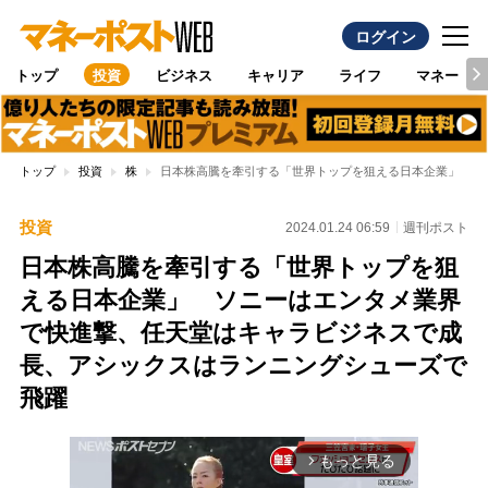
ログイン
トップ
投資
ビジネス
キャリア
ライフ
マネー
トップ
投資
株
日本株高騰を牽引する「世界トップを狙える日本企業」 ソ
投資
2024.01.24 06:59
週刊ポスト
日本株高騰を牽引する「世界トップを狙
える日本企業」 ソニーはエンタメ業界
で快進撃、任天堂はキャラビジネスで成
長、アシックスはランニングシューズで
飛躍
もっと見る
arrow_forward_ios