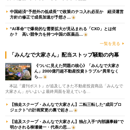
中国経済“予想外の低成長”で政策のテコ入れ必至か 経済運営
方針の修正で成長加速が予想さ…
“AI革命”で爆発的な需要拡大が見込まれる「CXO」とは何
か？ 高い競争力を持つ中国の医薬品…
一覧を見る
「みんなで大家さん」配当ストップ騒動の内幕
《ついに見えた問題の核心》「みんなで大家さ
ん」2000億円超不動産投資トラブル“異常なく
ら…
本誌『週刊ポスト』が追及してきた不動産投資商品「みんなで
大家さん」がいよいよ最終局面を迎えている…
【独走スクープ・みんなで大家さん】二転三転した“成田プロ
ジェクト”の計画変更の裏で起き…
【追及スクープ・みんなで大家さん】独占入手“内部議事録”で
明かされる柳瀬健一・代表の思…