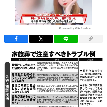
Powered by 
GliaStudios
Mute