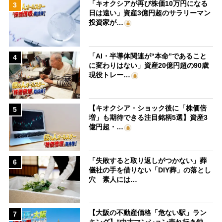
「キオクシアが再び株価10万円になる
3
日は遠い」資産3億円超のサラリーマン
投資家が…
「AI・半導体関連が“本命”であること
4
に変わりはない」資産20億円超の90歳
現役トレー…
【キオクシア・ショック後に「株価倍
5
増」も期待できる注目銘柄5選】資産3
億円超・…
「失敗すると取り返しがつかない」葬
6
儀社の手を借りない「DIY葬」の落とし
穴 素人には…
【大阪の不動産価格「危ない駅」ラン
7