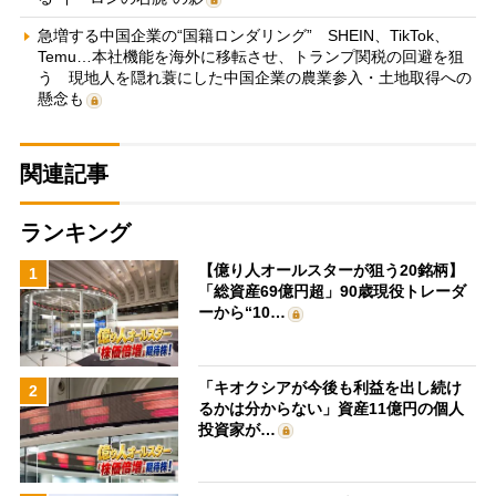
急増する中国企業の“国籍ロンダリング” SHEIN、TikTok、
Temu…本社機能を海外に移転させ、トランプ関税の回避を狙
う 現地人を隠れ蓑にした中国企業の農業参入・土地取得への
懸念も
関連記事
ランキング
【億り人オールスターが狙う20銘柄】
1
「総資産69億円超」90歳現役トレーダ
ーから“10…
「キオクシアが今後も利益を出し続け
2
るかは分からない」資産11億円の個人
投資家が…