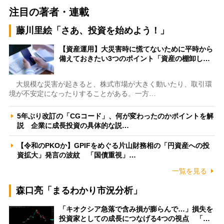
注目の著者・連載
藤川里絵「さあ、投資を始めよう！」
【資産運用】大災害時に慌てないために平時から
備えておきたい3つのポイント「資産の棚卸し…
大規模な災害が起きると、株式市場が大きく動いたり、取引環
境が不安定になったりすることがある。一方…
5年ぶり改訂の「CGコード」、何が変わったのかポイントを解
説 企業に成長投資の具体的な説…
【令和のPKOか】GPIFをめぐる片山財務相の「円資産への投
資拡大」発言の波紋 「国債重視」…
一覧を見る
森口亮「まるわかり市況分析」
「キオクシア急落で含み損が膨らんで…」損失を
投資家としての成長につなげる4つの視点 「…