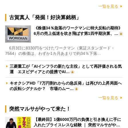
一覧を見る
古賀真人「発掘！好決算銘柄」
《株価34％急落のワークマンに特大反転の期待》
6月の売上低迷を吹き飛ばす第1四半期決算、…
6月3日に8330円をつけたワークマン（東証スタンダード・
7564）の株価は、わずか1カ月あまりで約34％下落…
三菱重工が「AIインフラの新たな主役」として再評価される気
運 エヌビディアとの提携でAI…
キオクシアHD「7万円割れからの急反発」は再びの上昇局面へ
の反転シグナルか？ 市場のムー…
一覧を見る
突然マルサがやって来た！
【最終回】1億6000万円の負債と引き換えに手に
入れたプライスレスな経験 ｜ 突然マルサがや…