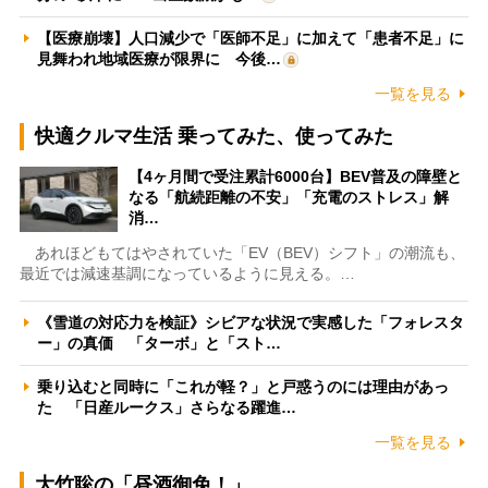
【医療崩壊】人口減少で「医師不足」に加えて「患者不足」に
見舞われ地域医療が限界に 今後…
一覧を見る
快適クルマ生活 乗ってみた、使ってみた
【4ヶ月間で受注累計6000台】BEV普及の障壁と
なる「航続距離の不安」「充電のストレス」解
消…
あれほどもてはやされていた「EV（BEV）シフト」の潮流も、
最近では減速基調になっているように見える。…
《雪道の対応力を検証》シビアな状況で実感した「フォレスタ
ー」の真価 「ターボ」と「スト…
乗り込むと同時に「これが軽？」と戸惑うのには理由があっ
た 「日産ルークス」さらなる躍進…
一覧を見る
大竹聡の「昼酒御免！」