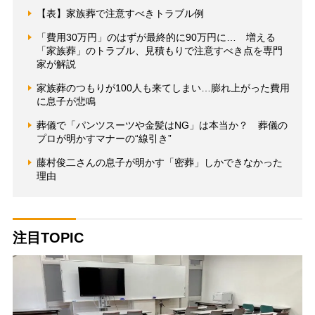
【表】家族葬で注意すべきトラブル例
「費用30万円」のはずが最終的に90万円に… 増える
「家族葬」のトラブル、見積もりで注意すべき点を専門
家が解説
家族葬のつもりが100人も来てしまい…膨れ上がった費用
に息子が悲鳴
葬儀で「パンツスーツや金髪はNG」は本当か？ 葬儀の
プロが明かすマナーの“線引き”
藤村俊二さんの息子が明かす「密葬」しかできなかった
理由
注目TOPIC