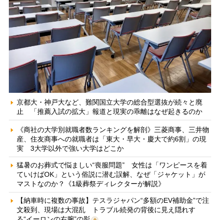
京都大・神戸大など、難関国立大学の総合型選抜が続々と廃
止 「推薦入試の拡大」報道と現実の乖離はなぜ起きるのか
《商社の大学別就職者数ランキングを解剖》三菱商事、三井物
産、住友商事への就職者は「東大・早大・慶大で約6割」の現
実 3大学以外で強い大学はどこか
猛暑のお葬式で悩ましい“喪服問題” 女性は「ワンピースを着
ていけばOK」という俗説に潜む誤解、なぜ「ジャケット」が
マストなのか？《1級葬祭ディレクターが解説》
【納車時に複数の事故】テスラジャパン“多額のEV補助金”で注
文殺到、現場は大混乱 トラブル続発の背後に見え隠れす
る“イーロンの右腕”の影