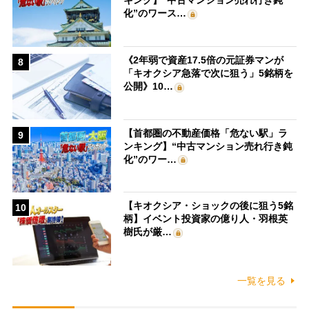
キング】“中古マンション売れ行き鈍
化”のワース…
《2年弱で資産17.5倍の元証券マンが
8
「キオクシア急落で次に狙う」5銘柄を
公開》10…
【首都圏の不動産価格「危ない駅」ラ
9
ンキング】“中古マンション売れ行き鈍
化”のワー…
【キオクシア・ショックの後に狙う5銘
10
柄】イベント投資家の億り人・羽根英
樹氏が厳…
一覧を見る