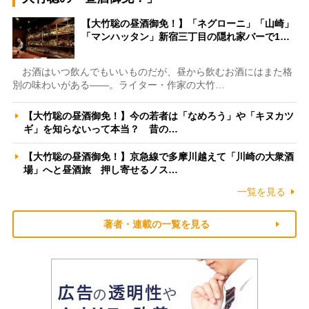
【大竹聡の昼酒御免！】「ネグローニ」「山崎」
「マンハッタン」新宿三丁目の隠れ家バーで1…
お酒はいつ飲んでもいいものだが、昼から飲むお酒にはまた格
別の味わいがある――。ライター・作家の大竹…
【大竹聡の昼酒御免！】今の若者は「なめろう」や「キヌカツ
ギ」を知らないって本当？ 昔の…
【大竹聡の昼酒御免！】京急線で多摩川越えて「川崎の大衆酒
場」へと昼酒旅 押し寄せるノス…
一覧を見る
著者・連載の一覧を見る