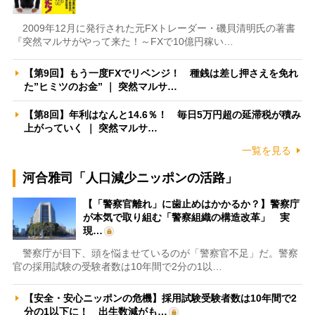
2009年12月に発行された元FXトレーダー・磯貝清明氏の著書
『突然マルサがやって来た！～FXで10億円稼い…
【第9回】もう一度FXでリベンジ！ 種銭は差し押さえを免れ
た”ヒミツのお金” ｜ 突然マルサ…
【第8回】年利はなんと14.6％！ 毎日5万円超の延滞税が積み
上がっていく ｜ 突然マルサ…
一覧を見る
河合雅司「人口減少ニッポンの活路」
【「警察官離れ」に歯止めはかかるか？】警察庁
が本気で取り組む「警察組織の構造改革」 実
現…
警察庁が目下、頭を悩ませているのが「警察官不足」だ。警察
官の採用試験の受験者数は10年間で2分の1以…
【安全・安心ニッポンの危機】採用試験受験者数は10年間で2
分の1以下に！ 出生数減がも…