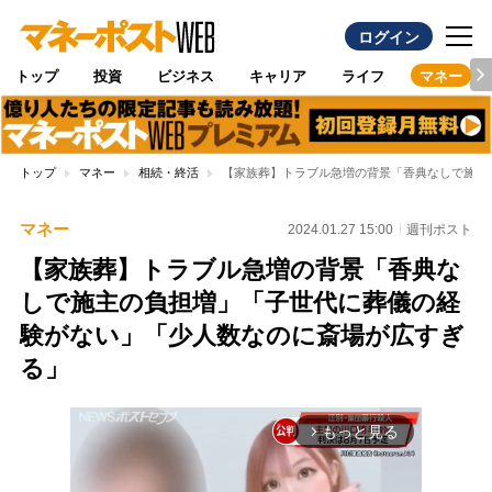
ログイン
トップ
投資
ビジネス
キャリア
ライフ
マネー
トップ
マネー
相続・終活
【家族葬】トラブル急増の背景「香典なしで施主
マネー
2024.01.27 15:00
週刊ポスト
【家族葬】トラブル急増の背景「香典な
しで施主の負担増」「子世代に葬儀の経
験がない」「少人数なのに斎場が広すぎ
る」
もっと見る
arrow_forward_ios