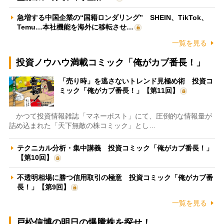
急増する中国企業の“国籍ロンダリング” SHEIN、TikTok、
Temu…本社機能を海外に移転させ…
一覧を見る
投資ノウハウ満載コミック「俺がカブ番長！」
「売り時」を逃さないトレンド見極め術 投資コ
ミック「俺がカブ番長！」【第11回】
かつて投資情報雑誌「マネーポスト」にて、圧倒的な情報量が
詰め込まれた「天下無敵の株コミック」とし…
テクニカル分析・集中講義 投資コミック「俺がカブ番長！」
【第10回】
不透明相場に勝つ信用取引の極意 投資コミック「俺がカブ番
長！」【第9回】
一覧を見る
戸松信博の明日の爆騰株を探せ！