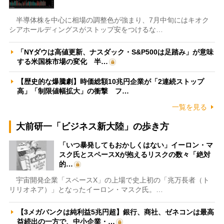
半導体株を中心に相場の調整色が強まり、7月中旬にはキオク
シアホールディングスがストップ安をつけるな…
「NYダウは高値更新、ナスダック・S&P500は足踏み」が意味
する米国株市場の変化 半…
【歴史的な爆騰劇】時価総額10兆円企業が「2連続ストップ
高」「制限値幅拡大」の衝撃 フ…
一覧を見る
大前研一「ビジネス新大陸」の歩き方
「いつ暴発してもおかしくはない」イーロン・マ
スク氏とスペースXが抱えるリスクの数々「絶対
的…
宇宙開発企業「スペースX」の上場で史上初の「兆万長者（ト
リリオネア）」となったイーロン・マスク氏。…
【3メガバンクは純利益5兆円超】銀行、商社、ゼネコンは最高
益続出の一方で、中小企業・…