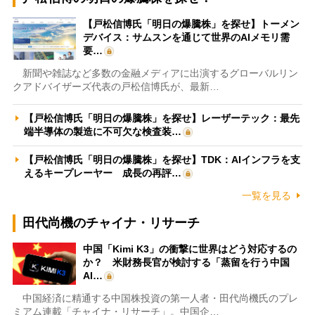
【戸松信博氏「明日の爆騰株」を探せ】トーメン
デバイス：サムスンを通じて世界のAIメモリ需
要…
新聞や雑誌など多数の金融メディアに出演するグローバルリン
クアドバイザーズ代表の戸松信博氏が、最新…
【戸松信博氏「明日の爆騰株」を探せ】レーザーテック：最先
端半導体の製造に不可欠な検査装…
【戸松信博氏「明日の爆騰株」を探せ】TDK：AIインフラを支
えるキープレーヤー 成長の再評…
一覧を見る
田代尚機のチャイナ・リサーチ
中国「Kimi K3」の衝撃に世界はどう対応するの
か？ 米財務長官が検討する「蒸留を行う中国
AI…
中国経済に精通する中国株投資の第一人者・田代尚機氏のプレ
ミアム連載「チャイナ・リサーチ」。中国企…