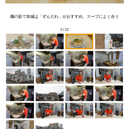
”と
だ
麺の茹で加減は「ずんだれ」がおすすめ。スープによく合う
3
/
22