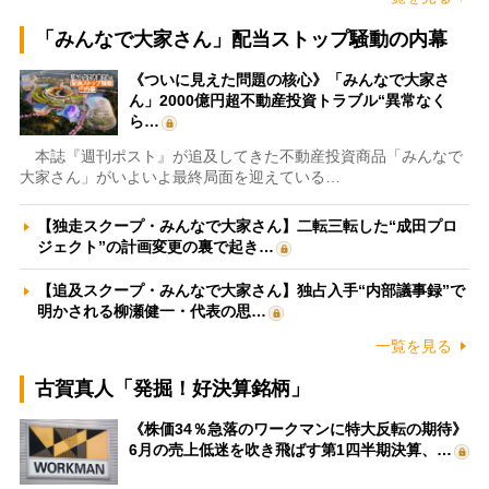
「みんなで大家さん」配当ストップ騒動の内幕
《ついに見えた問題の核心》「みんなで大家さ
ん」2000億円超不動産投資トラブル“異常なく
ら…
本誌『週刊ポスト』が追及してきた不動産投資商品「みんなで
大家さん」がいよいよ最終局面を迎えている…
【独走スクープ・みんなで大家さん】二転三転した“成田プロ
ジェクト”の計画変更の裏で起き…
【追及スクープ・みんなで大家さん】独占入手“内部議事録”で
明かされる柳瀬健一・代表の思…
一覧を見る
古賀真人「発掘！好決算銘柄」
《株価34％急落のワークマンに特大反転の期待》
6月の売上低迷を吹き飛ばす第1四半期決算、…