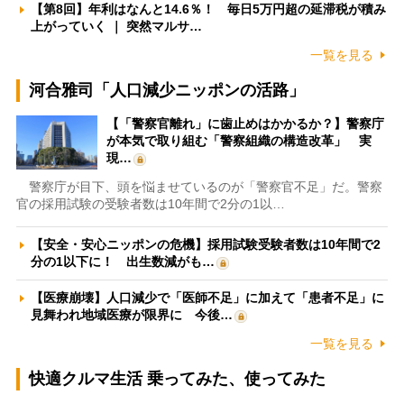
【第8回】年利はなんと14.6％！ 毎日5万円超の延滞税が積み
上がっていく ｜ 突然マルサ…
一覧を見る
河合雅司「人口減少ニッポンの活路」
【「警察官離れ」に歯止めはかかるか？】警察庁
が本気で取り組む「警察組織の構造改革」 実
現…
警察庁が目下、頭を悩ませているのが「警察官不足」だ。警察
官の採用試験の受験者数は10年間で2分の1以…
【安全・安心ニッポンの危機】採用試験受験者数は10年間で2
分の1以下に！ 出生数減がも…
【医療崩壊】人口減少で「医師不足」に加えて「患者不足」に
見舞われ地域医療が限界に 今後…
一覧を見る
快適クルマ生活 乗ってみた、使ってみた