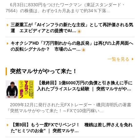
6月3日に8330円をつけたワークマン（東証スタンダード・
7564）の株価は、わずか1カ月あまりで約34％下落…
三菱重工が「AIインフラの新たな主役」として再評価される気
運 エヌビディアとの提携でAI…
キオクシアHD「7万円割れからの急反発」は再びの上昇局面へ
の反転シグナルか？ 市場のムー…
一覧を見る
突然マルサがやって来た！
【最終回】1億6000万円の負債と引き換えに手に
入れたプライスレスな経験 ｜ 突然マルサがや…
2009年12月に発行された元FXトレーダー・磯貝清明氏の著書
『突然マルサがやって来た！～FXで10億円稼い…
【第9回】もう一度FXでリベンジ！ 種銭は差し押さえを免れ
た”ヒミツのお金” ｜ 突然マルサ…