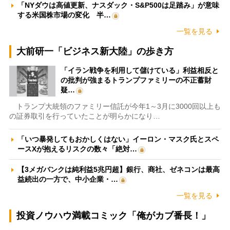
「NYダウは高値更新、ナスダック・S&P500は足踏み」が意味
する米国株市場の変化 半…
一覧を見る
大前研一「ビジネス新大陸」の歩き方
「イラン戦争を利用して儲けている」利益相反と
の批判が強まるトランプファミリーの不正蓄財
疑…
トランプ大統領のファミリー信託が今年1～3月に3000回以上も
の証券取引を行っていたことが明らかになり…
「いつ暴発してもおかしくはない」イーロン・マスク氏とスペ
ースXが抱えるリスクの数々「絶対…
【3メガバンクは純利益5兆円超】銀行、商社、ゼネコンは最高
益続出の一方で、中小企業・…
一覧を見る
投資ノウハウ満載コミック「俺がカブ番長！」