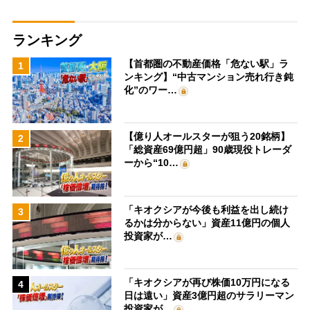
ランキング
【首都圏の不動産価格「危ない駅」ラ
1
ンキング】“中古マンション売れ行き鈍
化”のワー…
【億り人オールスターが狙う20銘柄】
2
「総資産69億円超」90歳現役トレーダ
ーから“10…
「キオクシアが今後も利益を出し続け
3
るかは分からない」資産11億円の個人
投資家が…
「キオクシアが再び株価10万円になる
4
日は遠い」資産3億円超のサラリーマン
投資家が…