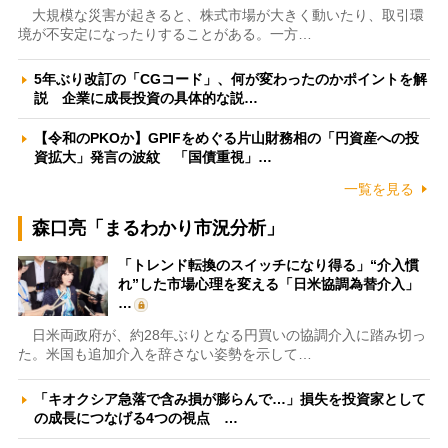
大規模な災害が起きると、株式市場が大きく動いたり、取引環
境が不安定になったりすることがある。一方…
5年ぶり改訂の「CGコード」、何が変わったのかポイントを解
説 企業に成長投資の具体的な説…
【令和のPKOか】GPIFをめぐる片山財務相の「円資産への投
資拡大」発言の波紋 「国債重視」…
一覧を見る
森口亮「まるわかり市況分析」
「トレンド転換のスイッチになり得る」“介入慣
れ”した市場心理を変える「日米協調為替介入」
…
日米両政府が、約28年ぶりとなる円買いの協調介入に踏み切っ
た。米国も追加介入を辞さない姿勢を示して…
「キオクシア急落で含み損が膨らんで…」損失を投資家として
の成長につなげる4つの視点 …