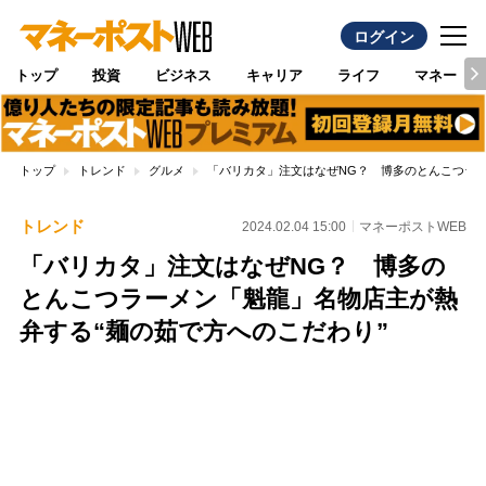
ログイン
トップ
投資
ビジネス
キャリア
ライフ
マネー
トップ
トレンド
グルメ
「バリカタ」注文はなぜNG？ 博多のとんこつラー
トレンド
2024.02.04 15:00
マネーポストWEB
「バリカタ」注文はなぜNG？ 博多の
とんこつラーメン「魁龍」名物店主が熱
弁する“麺の茹で方へのこだわり”
Loaded
:
100.00%
/
Unmute