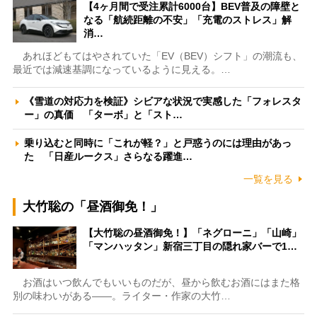
【4ヶ月間で受注累計6000台】BEV普及の障壁と
なる「航続距離の不安」「充電のストレス」解
消…
あれほどもてはやされていた「EV（BEV）シフト」の潮流も、
最近では減速基調になっているように見える。…
《雪道の対応力を検証》シビアな状況で実感した「フォレスタ
ー」の真価 「ターボ」と「スト…
乗り込むと同時に「これが軽？」と戸惑うのには理由があっ
た 「日産ルークス」さらなる躍進…
一覧を見る
大竹聡の「昼酒御免！」
【大竹聡の昼酒御免！】「ネグローニ」「山崎」
「マンハッタン」新宿三丁目の隠れ家バーで1…
お酒はいつ飲んでもいいものだが、昼から飲むお酒にはまた格
別の味わいがある――。ライター・作家の大竹…