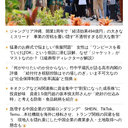
ジャングリア沖縄、開業1周年で「経済効果494億円」の大きな
ミスリード 事業の苦戦を覆い隠す“不透明すぎる巨大な数字”
猛暑のお葬式で悩ましい“喪服問題” 女性は「ワンピースを着
ていけばOK」という俗説に潜む誤解、なぜ「ジャケット」が
マストなのか？《1級葬祭ディレクターが解説》
「何がやりたいのか分からない」竹中平蔵氏が語る高市内閣の
評価 「給付付き税額控除はその場しのぎ」いま不可欠なの
は“社会保障制度の改革議論”と指摘
キオクシアなどAI関連株に資金集中で“割安になった成長株”に
投資妙味 資産1.5億円超の坂本慎太郎さんが「絶好の仕込み
時」と考える防衛・食品銘柄を紹介
急増する中国企業の“国籍ロンダリング” SHEIN、TikTok、
Temu…本社機能を海外に移転させ、トランプ関税の回避を狙
う 現地人を隠れ蓑にした中国企業の農業参入・土地取得への
懸念も