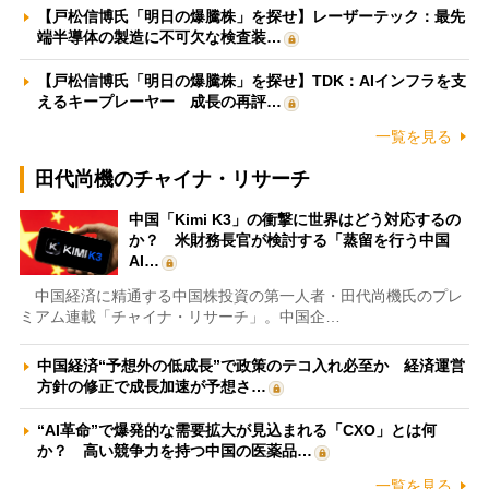
【戸松信博氏「明日の爆騰株」を探せ】レーザーテック：最先
端半導体の製造に不可欠な検査装…
【戸松信博氏「明日の爆騰株」を探せ】TDK：AIインフラを支
えるキープレーヤー 成長の再評…
一覧を見る
田代尚機のチャイナ・リサーチ
中国「Kimi K3」の衝撃に世界はどう対応するの
か？ 米財務長官が検討する「蒸留を行う中国
AI…
中国経済に精通する中国株投資の第一人者・田代尚機氏のプレ
ミアム連載「チャイナ・リサーチ」。中国企…
中国経済“予想外の低成長”で政策のテコ入れ必至か 経済運営
方針の修正で成長加速が予想さ…
“AI革命”で爆発的な需要拡大が見込まれる「CXO」とは何
か？ 高い競争力を持つ中国の医薬品…
一覧を見る