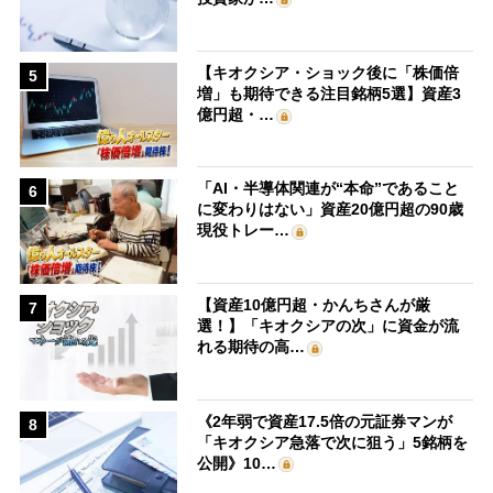
【キオクシア・ショック後に「株価倍
5
増」も期待できる注目銘柄5選】資産3
億円超・…
「AI・半導体関連が“本命”であること
6
に変わりはない」資産20億円超の90歳
現役トレー…
【資産10億円超・かんちさんが厳
7
選！】「キオクシアの次」に資金が流
れる期待の高…
《2年弱で資産17.5倍の元証券マンが
8
「キオクシア急落で次に狙う」5銘柄を
公開》10…