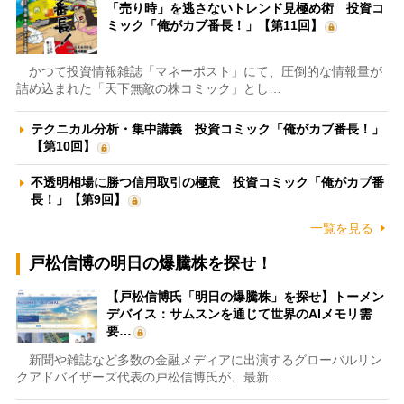
「売り時」を逃さないトレンド見極め術 投資コ
ミック「俺がカブ番長！」【第11回】
かつて投資情報雑誌「マネーポスト」にて、圧倒的な情報量が
詰め込まれた「天下無敵の株コミック」とし…
テクニカル分析・集中講義 投資コミック「俺がカブ番長！」
【第10回】
不透明相場に勝つ信用取引の極意 投資コミック「俺がカブ番
長！」【第9回】
一覧を見る
戸松信博の明日の爆騰株を探せ！
【戸松信博氏「明日の爆騰株」を探せ】トーメン
デバイス：サムスンを通じて世界のAIメモリ需
要…
新聞や雑誌など多数の金融メディアに出演するグローバルリン
クアドバイザーズ代表の戸松信博氏が、最新…