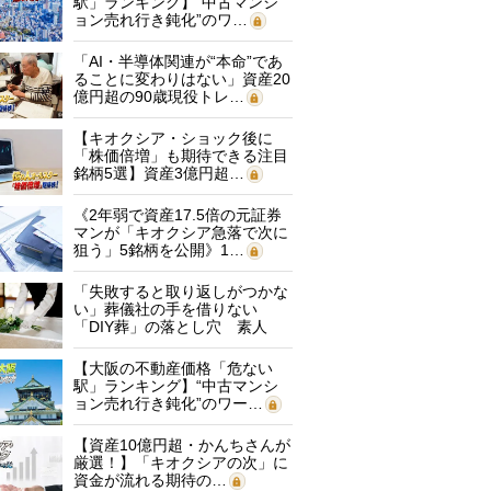
駅」ランキング】“中古マンシ
ョン売れ行き鈍化”のワ…
「AI・半導体関連が“本命”であ
ることに変わりはない」資産20
億円超の90歳現役トレ…
【キオクシア・ショック後に
「株価倍増」も期待できる注目
銘柄5選】資産3億円超…
《2年弱で資産17.5倍の元証券
マンが「キオクシア急落で次に
狙う」5銘柄を公開》1…
「失敗すると取り返しがつかな
い」葬儀社の手を借りない
「DIY葬」の落とし穴 素人
に…
【大阪の不動産価格「危ない
駅」ランキング】“中古マンシ
ョン売れ行き鈍化”のワー…
【資産10億円超・かんちさんが
厳選！】「キオクシアの次」に
資金が流れる期待の…