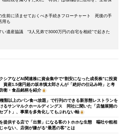
の生前に済ませておくべき手続きフローチャート 死後の手
活用も
い遺産協議 “3人兄弟で3000万円の自宅を相続”で起きた
クシアなどAI関連株に資金集中で“割安になった成長株”に投資
 資産1.5億円超の坂本慎太郎さんが「絶好の仕込み時」と考
防衛・食品銘柄を紹介
0種類以上のパン食べ放題」で行列のできる新形態レストランを
けるサンマルクホールディングス 同社に聞いた「店舗展開の
セプト」、事業を多角化してもぶれない軸
を提供する店で「出禁」になる客のトホホな生態 嘔吐や粗相
じゃない、店側が嫌がる“最悪の客”とは