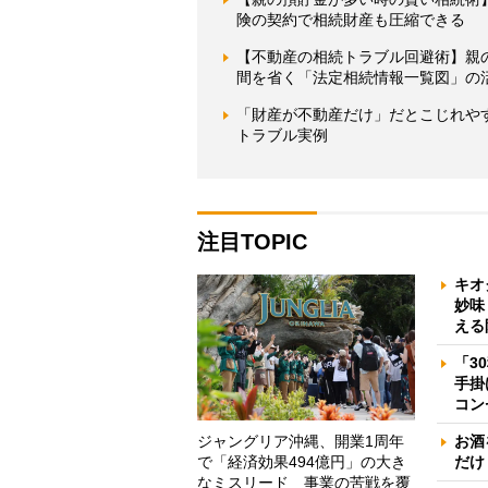
険の契約で相続財産も圧縮できる
【不動産の相続トラブル回避術】親
間を省く「法定相続情報一覧図」の
「財産が不動産だけ」だとこじれやす
トラブル実例
注目TOPIC
キオ
妙味
える
「3
手掛
コン
ジャングリア沖縄、開業1周年
お酒
で「経済効果494億円」の大き
だけ
なミスリード 事業の苦戦を覆