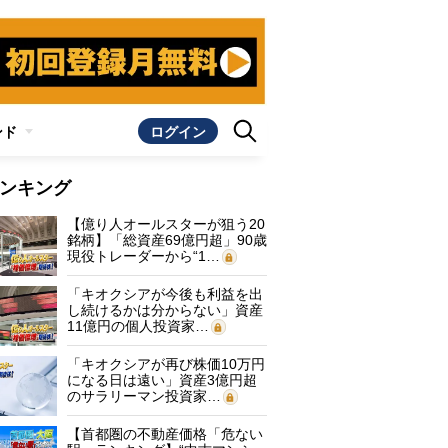
ンド
ログイン
ンキング
【億り人オールスターが狙う20
銘柄】「総資産69億円超」90歳
現役トレーダーから“1…
「キオクシアが今後も利益を出
し続けるかは分からない」資産
11億円の個人投資家…
「キオクシアが再び株価10万円
になる日は遠い」資産3億円超
のサラリーマン投資家…
【首都圏の不動産価格「危ない