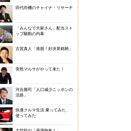
田代尚機のチャイナ・リサーチ
「みんなで大家さん」配当スト
ップ騒動の内幕
古賀真人「発掘！好決算銘柄」
突然マルサがやって来た！
河合雅司「人口減少ニッポンの
活路」
快適クルマ生活 乗ってみた、
使ってみた
大竹聡の「昼酒御免！」