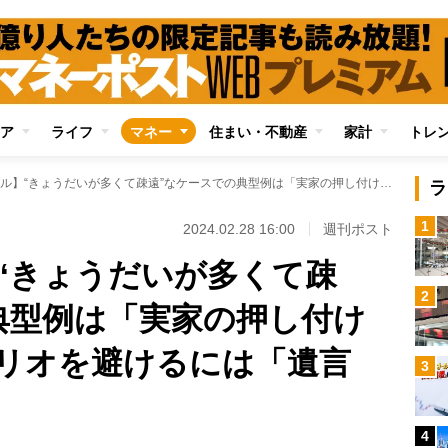
ア
ライフ
マネー
住まい・不動産
家計
トレ
【相続トラブル】“きょうだいが多くて疎遠”なケースでの典型例は「実家の押し付け合い」 最悪シナリオを避けるには「遺言書」が重要
ラ
1
2024.02.28 16:00
週刊ポスト
“きょうだいが多くて疎
2
典型例は「実家の押し付け
リオを避けるには「遺言
3
4