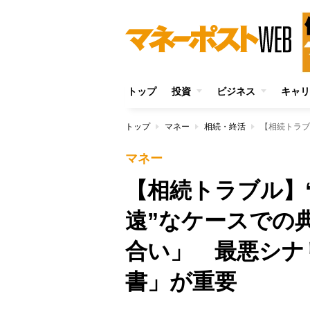
トップ
投資
ビジネス
キャリ
トップ
マネー
相続・終活
マネー
【相続トラブル】
遠”なケースでの
合い」 最悪シナ
書」が重要