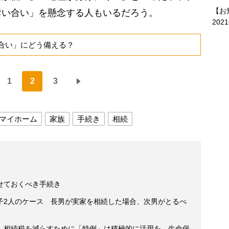
【お
奪い合い」を懸念する人もいるだろう。
202
合い」にどう備える？
1
2
3
マイホーム
家族
手続き
相続
せておくべき手続き
子2人のケース 長男が実家を相続した場合、次男がとるべ
】相続税を減らすために「特例」は積極的に活用を、生命保