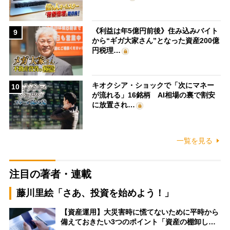
《利益は年5億円前後》住み込みバイト
9
から“ギガ大家さん”となった資産200億
円税理…
キオクシア・ショックで「次にマネー
10
が流れる」16銘柄 AI相場の裏で割安
に放置され…
一覧を見る
注目の著者・連載
藤川里絵「さあ、投資を始めよう！」
【資産運用】大災害時に慌てないために平時から
備えておきたい3つのポイント「資産の棚卸し…