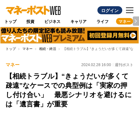
ログイン
トップ
投資
ビジネス
キャリア
ライフ
マネー
トップ
マネー
相続・終活
【相続トラブル】“きょうだいが多くて疎遠”な
マネー
2024.02.28 16:00
週刊ポスト
【相続トラブル】“きょうだいが多くて
疎遠”なケースでの典型例は「実家の押
し付け合い」 最悪シナリオを避けるに
は「遺言書」が重要
Loaded
:
100.00%
/
Unmute