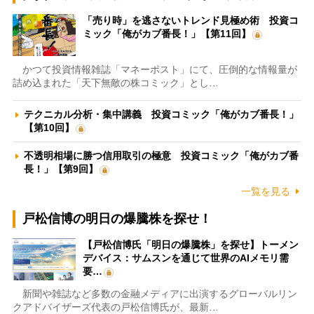
「売り時」を逃さないトレンド見極め術 投資コ
ミック「俺がカブ番長！」【第11回】
かつて投資情報雑誌「マネーポスト」にて、圧倒的な情報量が
詰め込まれた「天下無敵の株コミック」とし…
テクニカル分析・集中講義 投資コミック「俺がカブ番長！」
【第10回】
不透明相場に勝つ信用取引の極意 投資コミック「俺がカブ番
長！」【第9回】
一覧を見る
戸松信博の明日の爆騰株を探せ！
【戸松信博氏「明日の爆騰株」を探せ】トーメン
デバイス：サムスンを通じて世界のAIメモリ需
要…
新聞や雑誌など多数の金融メディアに出演するグローバルリン
クアドバイザーズ代表の戸松信博氏が、最新…