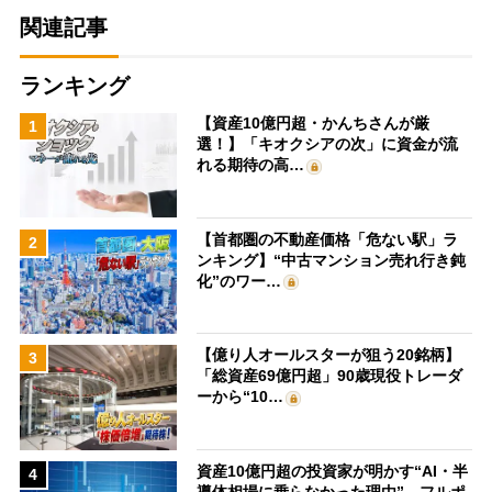
関連記事
ランキング
【資産10億円超・かんちさんが厳
1
選！】「キオクシアの次」に資金が流
れる期待の高…
【首都圏の不動産価格「危ない駅」ラ
2
ンキング】“中古マンション売れ行き鈍
化”のワー…
【億り人オールスターが狙う20銘柄】
3
「総資産69億円超」90歳現役トレーダ
ーから“10…
資産10億円超の投資家が明かす“AI・半
4
導体相場に乗らなかった理由” フルポ