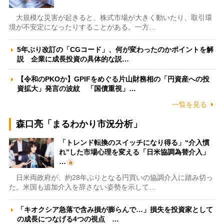
大規模な災害が起きると、株式市場が大きく動いたり、取引環
境が不安定になったりすることがある。一方…
5年ぶり改訂の「CGコード」、何が変わったのかポイントを解
説 企業に成長投資の具体的な説…
【令和のPKOか】GPIFをめぐる片山財務相の「円資産への投
資拡大」発言の波紋 「国債重視」…
一覧を見る
森口亮「まるわかり市況分析」
「トレンド転換のスイッチになり得る」“介入慣
れ”した市場心理を変える「日米協調為替介入」
…
日米両政府が、約28年ぶりとなる円買いの協調介入に踏み切っ
た。米国も追加介入を辞さない姿勢を示して…
「キオクシア急落で含み損が膨らんで…」損失を投資家として
の成長につなげる4つの視点 …