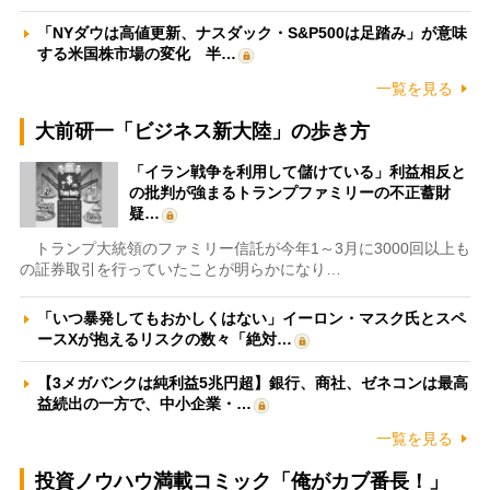
「NYダウは高値更新、ナスダック・S&P500は足踏み」が意味
する米国株市場の変化 半…
一覧を見る
大前研一「ビジネス新大陸」の歩き方
「イラン戦争を利用して儲けている」利益相反と
の批判が強まるトランプファミリーの不正蓄財
疑…
トランプ大統領のファミリー信託が今年1～3月に3000回以上も
の証券取引を行っていたことが明らかになり…
「いつ暴発してもおかしくはない」イーロン・マスク氏とスペ
ースXが抱えるリスクの数々「絶対…
【3メガバンクは純利益5兆円超】銀行、商社、ゼネコンは最高
益続出の一方で、中小企業・…
一覧を見る
投資ノウハウ満載コミック「俺がカブ番長！」