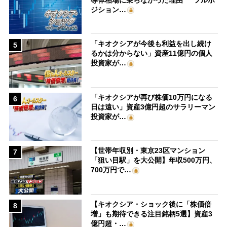
ジション…
「キオクシアが今後も利益を出し続け
5
るかは分からない」資産11億円の個人
投資家が…
「キオクシアが再び株価10万円になる
6
日は遠い」資産3億円超のサラリーマン
投資家が…
【世帯年収別・東京23区マンション
7
「狙い目駅」を大公開】年収500万円、
700万円で…
【キオクシア・ショック後に「株価倍
8
増」も期待できる注目銘柄5選】資産3
億円超・…