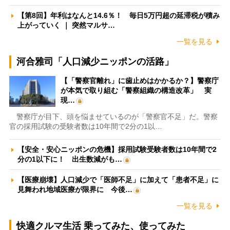
【第8回】年利はなんと14.6％！ 毎日5万円超の延滞税が積み
上がっていく ｜ 突然マルサ…
一覧を見る
河合雅司「人口減少ニッポンの活路」
【「警察官離れ」に歯止めはかかるか？】警察庁
が本気で取り組む「警察組織の構造改革」 実
現…
警察庁が目下、頭を悩ませているのが「警察官不足」だ。警察
官の採用試験の受験者数は10年間で2分の1以…
【安全・安心ニッポンの危機】採用試験受験者数は10年間で2
分の1以下に！ 出生数減がも…
【医療崩壊】人口減少で「医師不足」に加えて「患者不足」に
見舞われ地域医療が限界に 今後…
一覧を見る
快適クルマ生活 乗ってみた、使ってみた