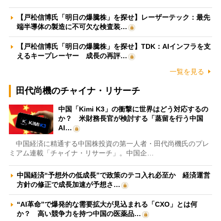
【戸松信博氏「明日の爆騰株」を探せ】レーザーテック：最先
端半導体の製造に不可欠な検査装…
【戸松信博氏「明日の爆騰株」を探せ】TDK：AIインフラを支
えるキープレーヤー 成長の再評…
一覧を見る
田代尚機のチャイナ・リサーチ
中国「Kimi K3」の衝撃に世界はどう対応するの
か？ 米財務長官が検討する「蒸留を行う中国
AI…
中国経済に精通する中国株投資の第一人者・田代尚機氏のプレ
ミアム連載「チャイナ・リサーチ」。中国企…
中国経済“予想外の低成長”で政策のテコ入れ必至か 経済運営
方針の修正で成長加速が予想さ…
“AI革命”で爆発的な需要拡大が見込まれる「CXO」とは何
か？ 高い競争力を持つ中国の医薬品…