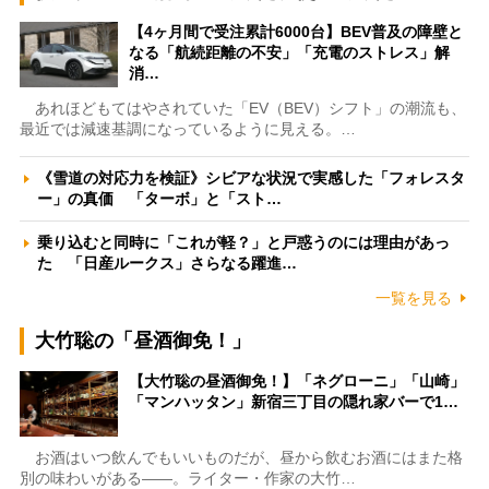
【4ヶ月間で受注累計6000台】BEV普及の障壁と
なる「航続距離の不安」「充電のストレス」解
消…
あれほどもてはやされていた「EV（BEV）シフト」の潮流も、
最近では減速基調になっているように見える。…
《雪道の対応力を検証》シビアな状況で実感した「フォレスタ
ー」の真価 「ターボ」と「スト…
乗り込むと同時に「これが軽？」と戸惑うのには理由があっ
た 「日産ルークス」さらなる躍進…
一覧を見る
大竹聡の「昼酒御免！」
【大竹聡の昼酒御免！】「ネグローニ」「山崎」
「マンハッタン」新宿三丁目の隠れ家バーで1…
お酒はいつ飲んでもいいものだが、昼から飲むお酒にはまた格
別の味わいがある――。ライター・作家の大竹…