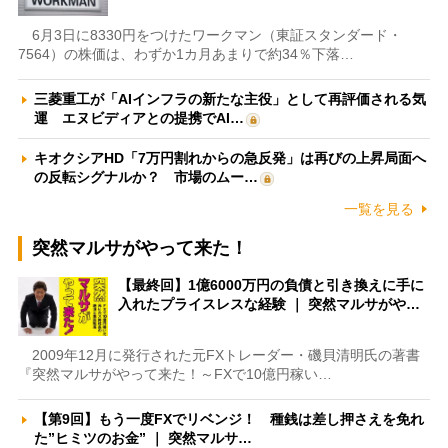
6月3日に8330円をつけたワークマン（東証スタンダード・
7564）の株価は、わずか1カ月あまりで約34％下落…
三菱重工が「AIインフラの新たな主役」として再評価される気
運 エヌビディアとの提携でAI…
キオクシアHD「7万円割れからの急反発」は再びの上昇局面へ
の反転シグナルか？ 市場のムー…
一覧を見る
突然マルサがやって来た！
【最終回】1億6000万円の負債と引き換えに手に
入れたプライスレスな経験 ｜ 突然マルサがや…
2009年12月に発行された元FXトレーダー・磯貝清明氏の著書
『突然マルサがやって来た！～FXで10億円稼い…
【第9回】もう一度FXでリベンジ！ 種銭は差し押さえを免れ
た”ヒミツのお金” ｜ 突然マルサ…