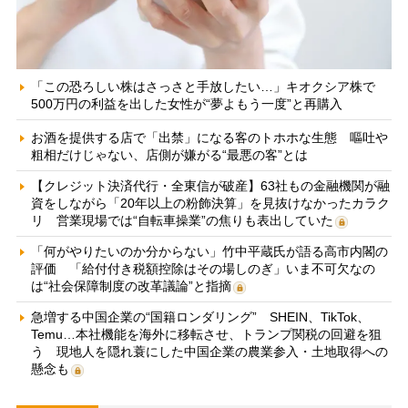
「この恐ろしい株はさっさと手放したい…」キオクシア株で
500万円の利益を出した女性が“夢よもう一度”と再購入
お酒を提供する店で「出禁」になる客のトホホな生態 嘔吐や
粗相だけじゃない、店側が嫌がる“最悪の客”とは
【クレジット決済代行・全東信が破産】63社もの金融機関が融
資をしながら「20年以上の粉飾決算」を見抜けなかったカラク
リ 営業現場では“自転車操業”の焦りも表出していた
「何がやりたいのか分からない」竹中平蔵氏が語る高市内閣の
評価 「給付付き税額控除はその場しのぎ」いま不可欠なの
は“社会保障制度の改革議論”と指摘
急増する中国企業の“国籍ロンダリング” SHEIN、TikTok、
Temu…本社機能を海外に移転させ、トランプ関税の回避を狙
う 現地人を隠れ蓑にした中国企業の農業参入・土地取得への
懸念も