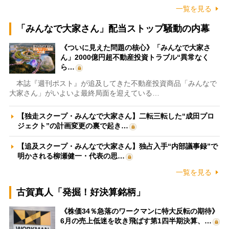
一覧を見る
「みんなで大家さん」配当ストップ騒動の内幕
《ついに見えた問題の核心》「みんなで大家さ
ん」2000億円超不動産投資トラブル“異常なく
ら…
本誌『週刊ポスト』が追及してきた不動産投資商品「みんなで
大家さん」がいよいよ最終局面を迎えている…
【独走スクープ・みんなで大家さん】二転三転した“成田プロ
ジェクト”の計画変更の裏で起き…
【追及スクープ・みんなで大家さん】独占入手“内部議事録”で
明かされる柳瀬健一・代表の思…
一覧を見る
古賀真人「発掘！好決算銘柄」
《株価34％急落のワークマンに特大反転の期待》
6月の売上低迷を吹き飛ばす第1四半期決算、…