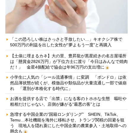
「この恐ろしい株はさっさと手放したい…」キオクシア株で
500万円の利益を出した女性が“夢よもう一度”と再購入
【土俵に埋まるカネ】大の里、豊昇龍が黒星続きの名古屋場所
は「懸賞金2826万円」が下位力士に渡り「今日はみんなで焼肉
だ！」 金星4個配給で協会は年96万円の支出増に
小学生に人気の「シール流通事情」に変調 「ボンドロ」は依
然品薄状態が続くが、模倣品や類似品が大量流通し一部で値崩
れ 「選別が本格化する時代に」
お酒を提供する店で「出禁」になる客のトホホな生態 嘔吐や
粗相だけじゃない、店側が嫌がる“最悪の客”とは
急増する中国企業の“国籍ロンダリング” SHEIN、TikTok、
Temu…本社機能を海外に移転させ、トランプ関税の回避を狙
う 現地人を隠れ蓑にした中国企業の農業参入・土地取得への
懸念も