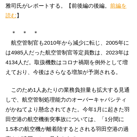
雅司氏がレポートする。【前後編の後編。
前編を
読む
】
＊ ＊ ＊
航空管制官も2010年から減少に転じ、2005年に
は4985人だった航空管制官等定員数は、2023年は
4134人だ。取扱機数はコロナ禍期を例外として増
えており、今後はさらなる増加が予測される。
このため1人あたりの業務負担量も拡大する見通
しで、航空管制処理能力のオーバーキャパシティ
がかねてより懸念されてきた。今年1月に起きた羽
田空港の航空機衝突事故については、「1分間に
1.5本の航空機が離着陸するとされる羽田空港の過