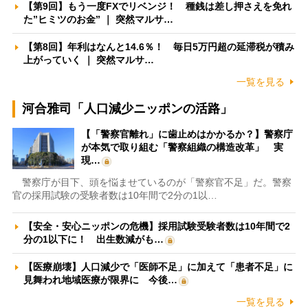
【第9回】もう一度FXでリベンジ！ 種銭は差し押さえを免れ
た”ヒミツのお金” ｜ 突然マルサ…
【第8回】年利はなんと14.6％！ 毎日5万円超の延滞税が積み
上がっていく ｜ 突然マルサ…
一覧を見る
河合雅司「人口減少ニッポンの活路」
【「警察官離れ」に歯止めはかかるか？】警察庁
が本気で取り組む「警察組織の構造改革」 実
現…
警察庁が目下、頭を悩ませているのが「警察官不足」だ。警察
官の採用試験の受験者数は10年間で2分の1以…
【安全・安心ニッポンの危機】採用試験受験者数は10年間で2
分の1以下に！ 出生数減がも…
【医療崩壊】人口減少で「医師不足」に加えて「患者不足」に
見舞われ地域医療が限界に 今後…
一覧を見る