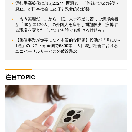
運転手高齢化に加え2024年問題も 「路線バスの減便・
廃止」が日本社会に及ぼす致命的な影響
「もう無理だ！」から一転、人手不足に苦しむ清掃業者
が「30か国120人」の外国人を雇用し問題解決 疲弊す
る現場を変えた「いつでも誰でも働ける仕組み」
【郵便事業が赤字になる本質的な問題】投函が「月に0～
1通」のポストが全国で6800本 人口減少社会における
ユニバーサルサービスの破綻懸念
注目TOPIC