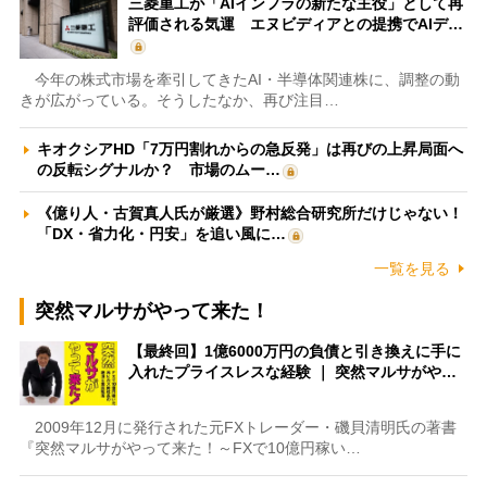
三菱重工が「AIインフラの新たな主役」として再
評価される気運 エヌビディアとの提携でAIデ…
今年の株式市場を牽引してきたAI・半導体関連株に、調整の動
きが広がっている。そうしたなか、再び注目…
キオクシアHD「7万円割れからの急反発」は再びの上昇局面へ
の反転シグナルか？ 市場のムー…
《億り人・古賀真人氏が厳選》野村総合研究所だけじゃない！
「DX・省力化・円安」を追い風に…
一覧を見る
突然マルサがやって来た！
【最終回】1億6000万円の負債と引き換えに手に
入れたプライスレスな経験 ｜ 突然マルサがや…
2009年12月に発行された元FXトレーダー・磯貝清明氏の著書
『突然マルサがやって来た！～FXで10億円稼い…