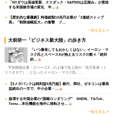
「NYダウは高値更新、ナスダック・S&P500は足踏み」が意味
する米国株市場の変化 半…
【歴史的な爆騰劇】時価総額10兆円企業が「2連続ストップ
高」「制限値幅拡大」の衝撃 フ…
一覧を見る
大前研一「ビジネス新大陸」の歩き方
「いつ暴発してもおかしくはない」イーロン・マ
スク氏とスペースXが抱えるリスクの数々「絶対
的…
宇宙開発企業「スペースX」の上場で史上初の「兆万長者（ト
リリオネア）」となったイーロン・マスク氏。…
【3メガバンクは純利益5兆円超】銀行、商社、ゼネコンは最高
益続出の一方で、中小企業・…
急増する中国企業の“国籍ロンダリング” SHEIN、TikTok、
Temu…本社機能を海外に移転させ…
一覧を見る