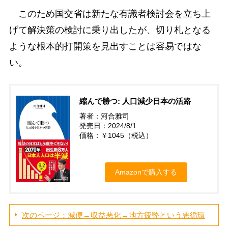
このため国交省は新たな有識者検討会を立ち上
げて解決策の検討に乗り出したが、切り札となる
ような根本的打開策を見出すことは容易ではな
い。
縮んで勝つ: 人口減少日本の活路
著者：河合雅司
発売日：2024/8/1
価格：￥1045（税込）
Amazonで購入する
次のページ：減便→収益悪化→地方疲弊という悪循環