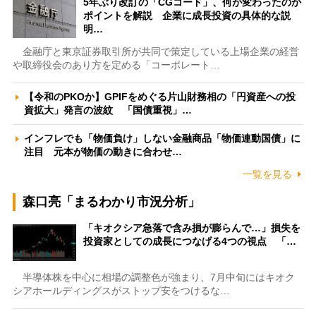
5年ぶり改訂の「CGコード」、何が変わったのか
ポイントを解説 企業に成長投資の具体的な説
明…
金融庁と東京証券取引所が共同で策定している上場企業の経営
や取締役会のあり方を定める「コーポレート…
【令和のPKOか】GPIFをめぐる片山財務相の「円資産への投
資拡大」発言の波紋 「国債重視」…
インフレでも「物価負け」しない金融商品「物価連動国債」に
注目 元本が物価の動きに合わせ…
一覧を見る
森口亮「まるわかり市況分析」
「キオクシア急落で含み損が膨らんで…」損失を
投資家としての成長につなげる4つの視点 「…
半導体株を中心に相場の調整色が強まり、7月中旬にはキオク
シアホールディングスがストップ安をつけるな…