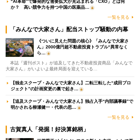
“AI革命”で爆発的な需要拡大が見込まれる「CXO」とは何
か？ 高い競争力を持つ中国の医薬品…
一覧を見る
「みんなで大家さん」配当ストップ騒動の内幕
《ついに見えた問題の核心》「みんなで大家さ
ん」2000億円超不動産投資トラブル“異常なく
ら…
本誌『週刊ポスト』が追及してきた不動産投資商品「みんなで
大家さん」がいよいよ最終局面を迎えている…
【独走スクープ・みんなで大家さん】二転三転した“成田プロ
ジェクト”の計画変更の裏で起き…
【追及スクープ・みんなで大家さん】独占入手“内部議事録”で
明かされる柳瀬健一・代表の思…
一覧を見る
古賀真人「発掘！好決算銘柄」