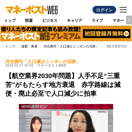
ログイン
トップ
投資
ビジネス
キャリア
ライフ
マネー
トップ
連載・著者
河合雅司「人口減少ニッポンの活路」
【航空業界203
河合雅司「人口減少ニッポンの活路」
2024.02.27 07:02
マネーポストWEB
【航空業界2030年問題】人手不足“三重
苦”がもたらす地方衰退 赤字路線は減
便・廃止必至で人口減少に拍車