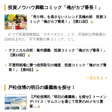
投資ノウハウ満載コミック「俺がカブ番長！」
「売り時」を逃さないトレンド見極め術 投資コ
ミック「俺がカブ番長！」【第11回】
かつて投資情報雑誌「マネーポスト」にて、圧倒的な情報量が
詰め込まれた「天下無敵の株コミック」とし…
テクニカル分析・集中講義 投資コミック「俺がカブ番長！」
【第10回】
不透明相場に勝つ信用取引の極意 投資コミック「俺がカブ番
長！」【第9回】
一覧を見る
戸松信博の明日の爆騰株を探せ！
【戸松信博氏「明日の爆騰株」を探せ】トーメン
デバイス：サムスンを通じて世界のAIメモリ需
要…