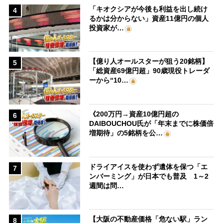
「キオクシアが今後も利益を出し続け
4
るかは分からない」資産11億円の個人
投資家が…
【億り人オールスターが狙う20銘柄】
5
「総資産69億円超」90歳現役トレーダ
ーから“10…
《200万円→資産10億円超の
6
DAIBOUCHOU氏が「年末までに株価倍
増期待」の5銘柄を公…
ドライアイスを使わず遺体を保つ「エ
7
ンバーミング」が日本でも普及 1～2
週間は問…
【大阪の不動産価格「危ない駅」ラン
8