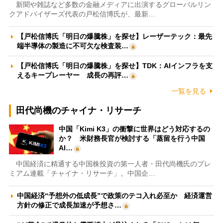
新聞や雑誌など多数の金融メディアに出演するグローバルリン
クアドバイザーズ代表の戸松信博氏が、最新…
【戸松信博氏「明日の爆騰株」を探せ】レーザーテック：最先
端半導体の製造に不可欠な検査装…
【戸松信博氏「明日の爆騰株」を探せ】TDK：AIインフラを支
えるキープレーヤー 成長の再評…
一覧を見る
田代尚機のチャイナ・リサーチ
中国「Kimi K3」の衝撃に世界はどう対応するの
か？ 米財務長官が検討する「蒸留を行う中国
AI…
中国経済に精通する中国株投資の第一人者・田代尚機氏のプレ
ミアム連載「チャイナ・リサーチ」。中国企…
中国経済“予想外の低成長”で政策のテコ入れ必至か 経済運営
方針の修正で成長加速が予想さ…