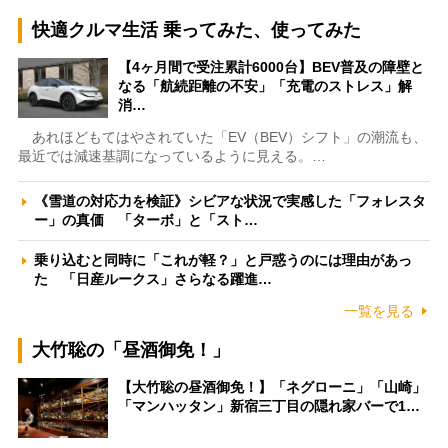
快適クルマ生活 乗ってみた、使ってみた
【4ヶ月間で受注累計6000台】BEV普及の障壁と
なる「航続距離の不安」「充電のストレス」解
消…
あれほどもてはやされていた「EV（BEV）シフト」の潮流も、
最近では減速基調になっているように見える。…
《雪道の対応力を検証》シビアな状況で実感した「フォレスタ
ー」の真価 「ターボ」と「スト…
乗り込むと同時に「これが軽？」と戸惑うのには理由があっ
た 「日産ルークス」さらなる躍進…
一覧を見る
大竹聡の「昼酒御免！」
【大竹聡の昼酒御免！】「ネグローニ」「山崎」
「マンハッタン」新宿三丁目の隠れ家バーで1…