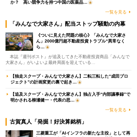
か？ 高い競争力を持つ中国の医薬品…
一覧を見る
「みんなで大家さん」配当ストップ騒動の内幕
《ついに見えた問題の核心》「みんなで大家さ
ん」2000億円超不動産投資トラブル“異常なく
ら…
本誌『週刊ポスト』が追及してきた不動産投資商品「みんなで
大家さん」がいよいよ最終局面を迎えている…
【独走スクープ・みんなで大家さん】二転三転した“成田プロ
ジェクト”の計画変更の裏で起き…
【追及スクープ・みんなで大家さん】独占入手“内部議事録”で
明かされる柳瀬健一・代表の思…
一覧を見る
古賀真人「発掘！好決算銘柄」
三菱重工が「AIインフラの新たな主役」として再