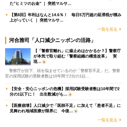
た”ヒミツのお金” ｜ 突然マルサ…
【第8回】年利はなんと14.6％！ 毎日5万円超の延滞税が積み
上がっていく ｜ 突然マルサ…
一覧を見る
河合雅司「人口減少ニッポンの活路」
【「警察官離れ」に歯止めはかかるか？】警察庁
が本気で取り組む「警察組織の構造改革」 実
現…
警察庁が目下、頭を悩ませているのが「警察官不足」だ。警察
官の採用試験の受験者数は10年間で2分の1以…
【安全・安心ニッポンの危機】採用試験受験者数は10年間で2
分の1以下に！ 出生数減がも…
【医療崩壊】人口減少で「医師不足」に加えて「患者不足」に
見舞われ地域医療が限界に 今後…
一覧を見る