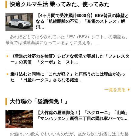
快適クルマ生活 乗ってみた、使ってみた
【4ヶ月間で受注累計6000台】BEV普及の障壁と
なる「航続距離の不安」「充電のストレス」解
消…
あれほどもてはやされていた「EV（BEV）シフト」の潮流も、
最近では減速基調になっているように見える。…
《雪道の対応力を検証》シビアな状況で実感した「フォレスタ
ー」の真価 「ターボ」と「スト…
乗り込むと同時に「これが軽？」と戸惑うのには理由があっ
た 「日産ルークス」さらなる躍進…
一覧を見る
大竹聡の「昼酒御免！」
【大竹聡の昼酒御免！】「ネグローニ」「山崎」
「マンハッタン」新宿三丁目の隠れ家バーで1…
お酒はいつ飲んでもいいものだが、昼から飲むお酒にはまた格