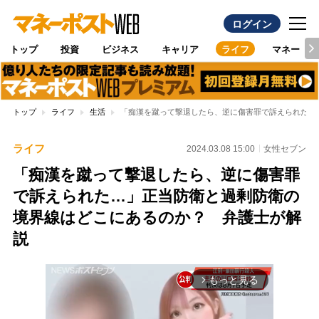
ログイン
トップ
投資
ビジネス
キャリア
ライフ
マネー
トップ
ライフ
生活
「痴漢を蹴って撃退したら、逆に傷害罪で訴えられた…
ライフ
2024.03.08 15:00
女性セブン
「痴漢を蹴って撃退したら、逆に傷害罪
で訴えられた…」正当防衛と過剰防衛の
境界線はどこにあるのか？ 弁護士が解
説
もっと見る
arrow_forward_ios