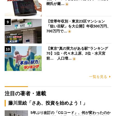
樹氏が厳…
【世帯年収別・東京23区マンション
9
「狙い目駅」を大公開】年収500万円、
700万円で…
【東京“真の実力がある駅”ランキング
10
70】1位・代々木上原、2位・水天宮
前… 人口増…
一覧を見る
注目の著者・連載
藤川里絵「さあ、投資を始めよう！」
5年ぶり改訂の「CGコード」、何が変わったのか