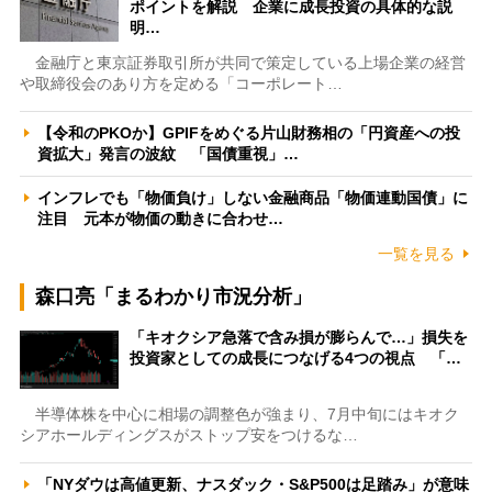
ポイントを解説 企業に成長投資の具体的な説
明…
金融庁と東京証券取引所が共同で策定している上場企業の経営
や取締役会のあり方を定める「コーポレート…
【令和のPKOか】GPIFをめぐる片山財務相の「円資産への投
資拡大」発言の波紋 「国債重視」…
インフレでも「物価負け」しない金融商品「物価連動国債」に
注目 元本が物価の動きに合わせ…
一覧を見る
森口亮「まるわかり市況分析」
「キオクシア急落で含み損が膨らんで…」損失を
投資家としての成長につなげる4つの視点 「…
半導体株を中心に相場の調整色が強まり、7月中旬にはキオク
シアホールディングスがストップ安をつけるな…
「NYダウは高値更新、ナスダック・S&P500は足踏み」が意味