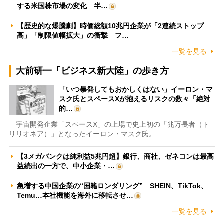
する米国株市場の変化 半…
【歴史的な爆騰劇】時価総額10兆円企業が「2連続ストップ
高」「制限値幅拡大」の衝撃 フ…
一覧を見る
大前研一「ビジネス新大陸」の歩き方
「いつ暴発してもおかしくはない」イーロン・マ
スク氏とスペースXが抱えるリスクの数々「絶対
的…
宇宙開発企業「スペースX」の上場で史上初の「兆万長者（ト
リリオネア）」となったイーロン・マスク氏。…
【3メガバンクは純利益5兆円超】銀行、商社、ゼネコンは最高
益続出の一方で、中小企業・…
急増する中国企業の“国籍ロンダリング” SHEIN、TikTok、
Temu…本社機能を海外に移転させ…
一覧を見る