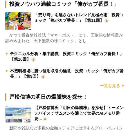
投資ノウハウ満載コミック「俺がカブ番長！」
「売り時」を逃さないトレンド見極め術 投資コ
ミック「俺がカブ番長！」【第11回】
かつて投資情報雑誌「マネーポスト」にて、圧倒的な情報量が
詰め込まれた「天下無敵の株コミック」とし…
テクニカル分析・集中講義 投資コミック「俺がカブ番長！」
【第10回】
不透明相場に勝つ信用取引の極意 投資コミック「俺がカブ番
長！」【第9回】
一覧を見る
戸松信博の明日の爆騰株を探せ！
【戸松信博氏「明日の爆騰株」を探せ】トーメン
デバイス：サムスンを通じて世界のAIメモリ需
要…
新聞や雑誌など多数の金融メディアに出演するグローバルリン