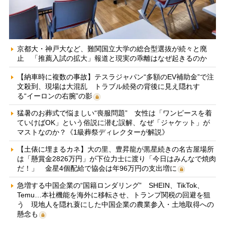
京都大・神戸大など、難関国立大学の総合型選抜が続々と廃
止 「推薦入試の拡大」報道と現実の乖離はなぜ起きるのか
【納車時に複数の事故】テスラジャパン“多額のEV補助金”で注
文殺到、現場は大混乱 トラブル続発の背後に見え隠れす
る“イーロンの右腕”の影
猛暑のお葬式で悩ましい“喪服問題” 女性は「ワンピースを着
ていけばOK」という俗説に潜む誤解、なぜ「ジャケット」が
マストなのか？《1級葬祭ディレクターが解説》
【土俵に埋まるカネ】大の里、豊昇龍が黒星続きの名古屋場所
は「懸賞金2826万円」が下位力士に渡り「今日はみんなで焼肉
だ！」 金星4個配給で協会は年96万円の支出増に
急増する中国企業の“国籍ロンダリング” SHEIN、TikTok、
Temu…本社機能を海外に移転させ、トランプ関税の回避を狙
う 現地人を隠れ蓑にした中国企業の農業参入・土地取得への
懸念も