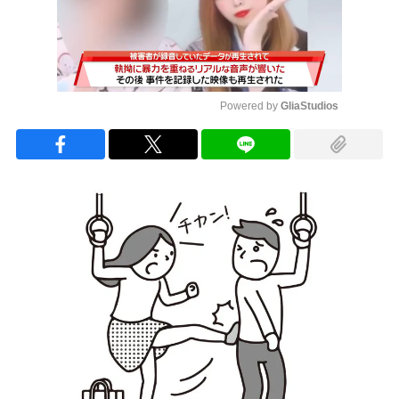
Powered by 
GliaStudios
Mute