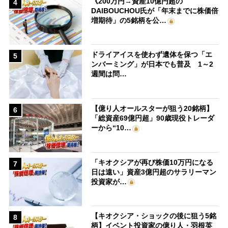
《200万円→資産10億円超の
4
DAIBOUCHOU氏が「年末までに株価倍
増期待」の5銘柄を公…
ドライアイスを使わず遺体を保つ「エ
5
ンバーミング」が日本でも普及 1～2
週間は問…
【億り人オールスターが狙う20銘柄】
6
「総資産69億円超」90歳現役トレーダ
ーから“10…
「キオクシアが再び株価10万円になる
7
日は遠い」資産3億円超のサラリーマン
投資家が…
【キオクシア・ショックの後に狙う5銘
8
柄】イベント投資家の億り人・羽根英