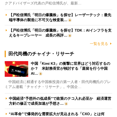
クアドバイザーズ代表の戸松信博氏が、最新…
【戸松信博氏「明日の爆騰株」を探せ】レーザーテック：最先
端半導体の製造に不可欠な検査装…
【戸松信博氏「明日の爆騰株」を探せ】TDK：AIインフラを支
えるキープレーヤー 成長の再評…
一覧を見る
田代尚機のチャイナ・リサーチ
中国「Kimi K3」の衝撃に世界はどう対応するの
か？ 米財務長官が検討する「蒸留を行う中国
AI…
中国経済に精通する中国株投資の第一人者・田代尚機氏のプレ
ミアム連載「チャイナ・リサーチ」。中国企…
中国経済“予想外の低成長”で政策のテコ入れ必至か 経済運営
方針の修正で成長加速が予想さ…
“AI革命”で爆発的な需要拡大が見込まれる「CXO」とは何