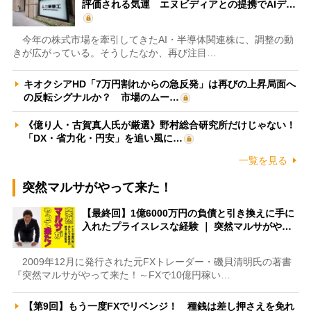
評価される気運 エヌビディアとの提携でAIデ…
今年の株式市場を牽引してきたAI・半導体関連株に、調整の動
きが広がっている。そうしたなか、再び注目…
キオクシアHD「7万円割れからの急反発」は再びの上昇局面へ
の反転シグナルか？ 市場のムー…
《億り人・古賀真人氏が厳選》野村総合研究所だけじゃない！
「DX・省力化・円安」を追い風に…
一覧を見る
突然マルサがやって来た！
【最終回】1億6000万円の負債と引き換えに手に
入れたプライスレスな経験 ｜ 突然マルサがや…
2009年12月に発行された元FXトレーダー・磯貝清明氏の著書
『突然マルサがやって来た！～FXで10億円稼い…
【第9回】もう一度FXでリベンジ！ 種銭は差し押さえを免れ