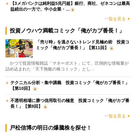
【3メガバンクは純利益5兆円超】銀行、商社、ゼネコンは最高
益続出の一方で、中小企業・…
一覧を見る
投資ノウハウ満載コミック「俺がカブ番長！」
「売り時」を逃さないトレンド見極め術 投資コ
ミック「俺がカブ番長！」【第11回】
かつて投資情報雑誌「マネーポスト」にて、圧倒的な情報量が
詰め込まれた「天下無敵の株コミック」とし…
テクニカル分析・集中講義 投資コミック「俺がカブ番長！」
【第10回】
不透明相場に勝つ信用取引の極意 投資コミック「俺がカブ番
長！」【第9回】
一覧を見る
戸松信博の明日の爆騰株を探せ！