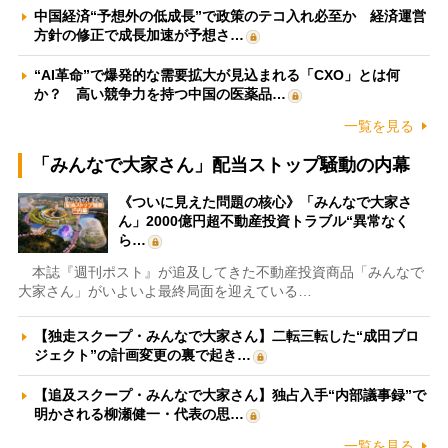
中国経済“予想外の低成長”で政策のテコ入れ必至か 経済運営
方針の修正で成長加速が予想さ…
“AI革命”で爆発的な需要拡大が見込まれる「CXO」とは何
か？ 高い競争力を持つ中国の医薬品…
一覧を見る
「みんなで大家さん」配当ストップ騒動の内幕
《ついに見えた問題の核心》「みんなで大家さ
ん」2000億円超不動産投資トラブル“異常なく
ら…
本誌『週刊ポスト』が追及してきた不動産投資商品「みんなで
大家さん」がいよいよ最終局面を迎えている…
【独走スクープ・みんなで大家さん】二転三転した“成田プロ
ジェクト”の計画変更の裏で起き…
【追及スクープ・みんなで大家さん】独占入手“内部議事録”で
明かされる柳瀬健一・代表の思…
一覧を見る