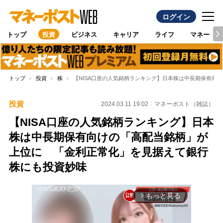
ログイン
トップ
投資
ビジネス
キャリア
ライフ
マネー
トップ
投資
株
【NISA口座の人気銘柄ランキング】日本株は中長期保有向
投資
2024.03.11 19:02
マネーポスト（雑誌）
【NISA口座の人気銘柄ランキング】日本
株は中長期保有向けの「高配当銘柄」が
上位に 「金利正常化」を見据えて銀行
株にも投資妙味
もっと見る
arrow_forward_ios