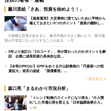
注目の著者・連載
藤川里絵「さあ、投資を始めよう！」
【資産運用】大災害時に慌てないために平時から
備えておきたい3つのポイント「資産の棚卸し…
大規模な災害が起きると、株式市場が大きく動いたり、取引環
境が不安定になったりすることがある。一方…
5年ぶり改訂の「CGコード」、何が変わったのかポイントを解
説 企業に成長投資の具体的な説…
【令和のPKOか】GPIFをめぐる片山財務相の「円資産への投
資拡大」発言の波紋 「国債重視」…
一覧を見る
森口亮「まるわかり市況分析」
「トレンド転換のスイッチになり得る」“介入慣
れ”した市場心理を変える「日米協調為替介入」
…