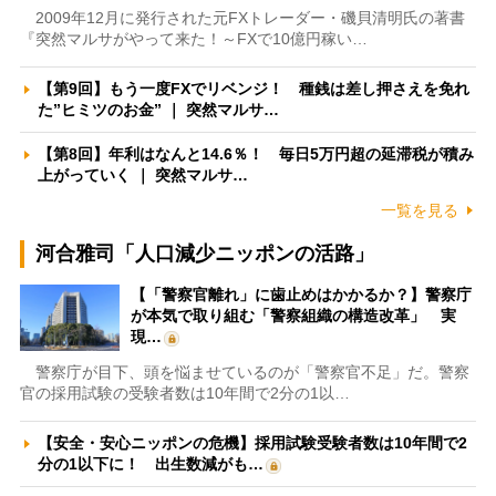
2009年12月に発行された元FXトレーダー・磯貝清明氏の著書
『突然マルサがやって来た！～FXで10億円稼い…
【第9回】もう一度FXでリベンジ！ 種銭は差し押さえを免れ
た”ヒミツのお金” ｜ 突然マルサ…
【第8回】年利はなんと14.6％！ 毎日5万円超の延滞税が積み
上がっていく ｜ 突然マルサ…
一覧を見る
河合雅司「人口減少ニッポンの活路」
【「警察官離れ」に歯止めはかかるか？】警察庁
が本気で取り組む「警察組織の構造改革」 実
現…
警察庁が目下、頭を悩ませているのが「警察官不足」だ。警察
官の採用試験の受験者数は10年間で2分の1以…
【安全・安心ニッポンの危機】採用試験受験者数は10年間で2
分の1以下に！ 出生数減がも…