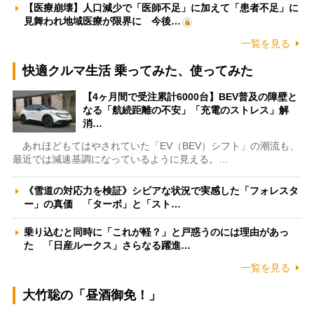
【医療崩壊】人口減少で「医師不足」に加えて「患者不足」に
見舞われ地域医療が限界に 今後…
一覧を見る
快適クルマ生活 乗ってみた、使ってみた
【4ヶ月間で受注累計6000台】BEV普及の障壁と
なる「航続距離の不安」「充電のストレス」解
消…
あれほどもてはやされていた「EV（BEV）シフト」の潮流も、
最近では減速基調になっているように見える。…
《雪道の対応力を検証》シビアな状況で実感した「フォレスタ
ー」の真価 「ターボ」と「スト…
乗り込むと同時に「これが軽？」と戸惑うのには理由があっ
た 「日産ルークス」さらなる躍進…
一覧を見る
大竹聡の「昼酒御免！」