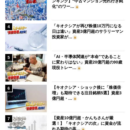
ンキング】“中古マンション売れ行き鈍
化”のワー…
「キオクシアが再び株価10万円になる
4
日は遠い」資産3億円超のサラリーマン
投資家が…
「AI・半導体関連が“本命”であること
5
に変わりはない」資産20億円超の90歳
現役トレー…
【キオクシア・ショック後に「株価倍
6
増」も期待できる注目銘柄5選】資産3
億円超・…
【資産10億円超・かんちさんが厳
7
選！】「キオクシアの次」に資金が流
れる期待の高…