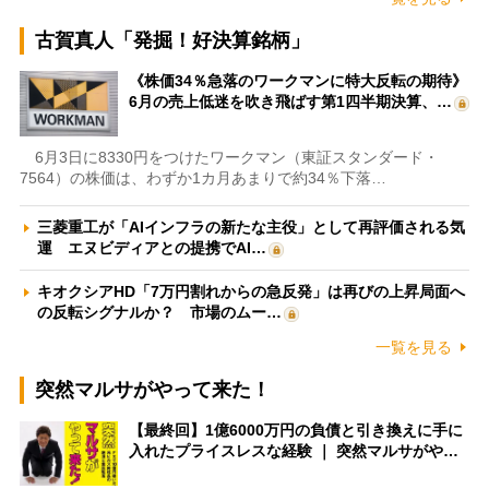
古賀真人「発掘！好決算銘柄」
《株価34％急落のワークマンに特大反転の期待》
6月の売上低迷を吹き飛ばす第1四半期決算、…
6月3日に8330円をつけたワークマン（東証スタンダード・
7564）の株価は、わずか1カ月あまりで約34％下落…
三菱重工が「AIインフラの新たな主役」として再評価される気
運 エヌビディアとの提携でAI…
キオクシアHD「7万円割れからの急反発」は再びの上昇局面へ
の反転シグナルか？ 市場のムー…
一覧を見る
突然マルサがやって来た！
【最終回】1億6000万円の負債と引き換えに手に
入れたプライスレスな経験 ｜ 突然マルサがや…