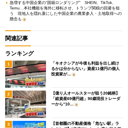
急増する中国企業の“国籍ロンダリング” SHEIN、TikTok、
Temu…本社機能を海外に移転させ、トランプ関税の回避を狙
う 現地人を隠れ蓑にした中国企業の農業参入・土地取得への
懸念も
関連記事
ランキング
「キオクシアが今後も利益を出し続け
1
るかは分からない」資産11億円の個人
投資家が…
【億り人オールスターが狙う20銘柄】
2
「総資産69億円超」90歳現役トレーダ
ーから“10…
【首都圏の不動産価格「危ない駅」ラ
3