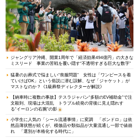
ジャングリア沖縄、開業1周年で「経済効果494億円」の大きな
ミスリード 事業の苦戦を覆い隠す“不透明すぎる巨大な数字”
猛暑のお葬式で悩ましい“喪服問題” 女性は「ワンピースを着
ていけばOK」という俗説に潜む誤解、なぜ「ジャケット」が
マストなのか？《1級葬祭ディレクターが解説》
【納車時に複数の事故】テスラジャパン“多額のEV補助金”で注
文殺到、現場は大混乱 トラブル続発の背後に見え隠れす
る“イーロンの右腕”の影
小学生に人気の「シール流通事情」に変調 「ボンドロ」は依
然品薄状態が続くが、模倣品や類似品が大量流通し一部で値崩
れ 「選別が本格化する時代に」