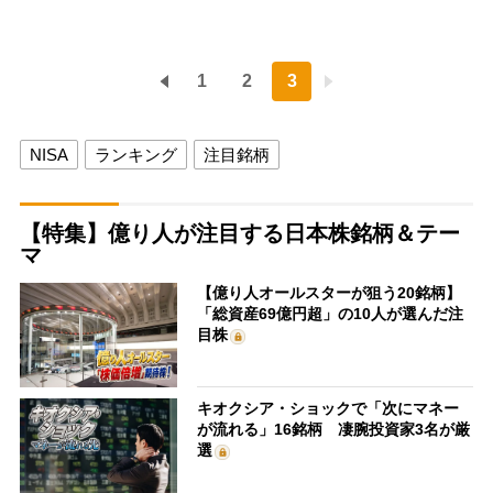
1
2
3
NISA
ランキング
注目銘柄
【特集】億り人が注目する日本株銘柄＆テー
マ
【億り人オールスターが狙う20銘柄】
「総資産69億円超」の10人が選んだ注
目株
キオクシア・ショックで「次にマネー
が流れる」16銘柄 凄腕投資家3名が厳
選