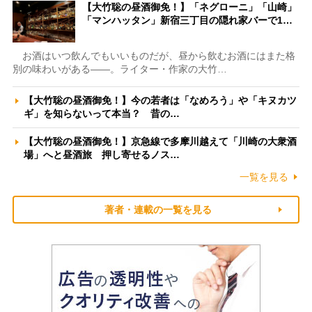
【大竹聡の昼酒御免！】「ネグローニ」「山崎」
「マンハッタン」新宿三丁目の隠れ家バーで1…
お酒はいつ飲んでもいいものだが、昼から飲むお酒にはまた格
別の味わいがある――。ライター・作家の大竹…
【大竹聡の昼酒御免！】今の若者は「なめろう」や「キヌカツ
ギ」を知らないって本当？ 昔の…
【大竹聡の昼酒御免！】京急線で多摩川越えて「川崎の大衆酒
場」へと昼酒旅 押し寄せるノス…
一覧を見る
著者・連載の一覧を見る