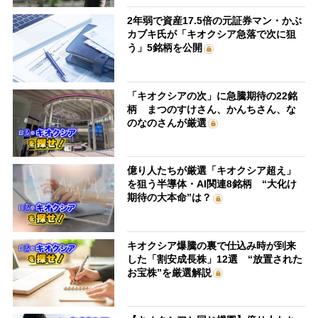
2年弱で資産17.5倍の元証券マン・かぶ
カブキ氏が「キオクシア急落で次に狙
う」5銘柄を公開
「キオクシアの次」に急騰期待の22銘
柄 まつのすけさん、かんちさん、な
のなのさんが厳選
億り人たちが厳選「キオクシア超え」
を狙う半導体・AI関連8銘柄 “大化け
期待の大本命”は？
キオクシア爆騰の裏で仕込み時が到来
した「割安成長株」12選 “放置された
お宝株”を厳選解説