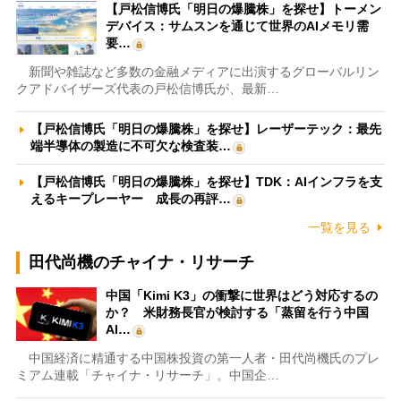
【戸松信博氏「明日の爆騰株」を探せ】トーメン
デバイス：サムスンを通じて世界のAIメモリ需
要…
新聞や雑誌など多数の金融メディアに出演するグローバルリン
クアドバイザーズ代表の戸松信博氏が、最新…
【戸松信博氏「明日の爆騰株」を探せ】レーザーテック：最先
端半導体の製造に不可欠な検査装…
【戸松信博氏「明日の爆騰株」を探せ】TDK：AIインフラを支
えるキープレーヤー 成長の再評…
一覧を見る
田代尚機のチャイナ・リサーチ
中国「Kimi K3」の衝撃に世界はどう対応するの
か？ 米財務長官が検討する「蒸留を行う中国
AI…
中国経済に精通する中国株投資の第一人者・田代尚機氏のプレ
ミアム連載「チャイナ・リサーチ」。中国企…