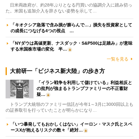
日米両政府が、約28年ぶりとなる円買いの協調介入に踏み切っ
た。米国も追加介入を辞さない姿勢を示して…
「キオクシア急落で含み損が膨らんで…」損失を投資家として
の成長につなげる4つの視点 …
「NYダウは高値更新、ナスダック・S&P500は足踏み」が意味
する米国株市場の変化 半…
一覧を見る
大前研一「ビジネス新大陸」の歩き方
「イラン戦争を利用して儲けている」利益相反と
の批判が強まるトランプファミリーの不正蓄財
疑…
トランプ大統領のファミリー信託が今年1～3月に3000回以上も
の証券取引を行っていたことが明らかになり…
「いつ暴発してもおかしくはない」イーロン・マスク氏とスペ
ースXが抱えるリスクの数々「絶対…