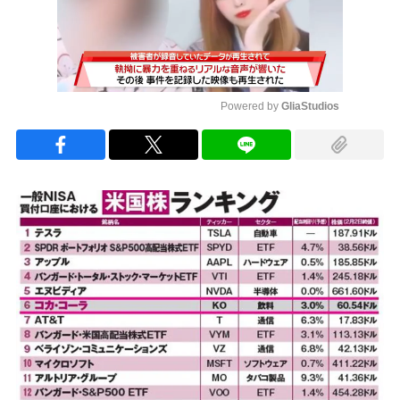
Powered by 
GliaStudios
Mute