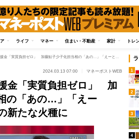
ア
ライフ
マネー
住まい・不動産
家計
トレ
迷走する子育て支援金「実質負担ゼロ」 加藤鮎子少子化担当相の「あの…」「えーと…」答弁は政権の新たな火種に
ラ
1
2024.03.13 07:00
マネーポストWEB
援金「実質負担ゼロ」 加
2
相の「あの…」「えー
の新たな火種に
3
4