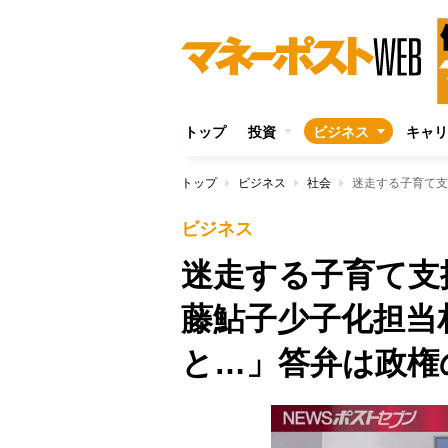
トップ
投資
ビジネス
キャリ
トップ
ビジネス
社会
ビジネス
迷走する子育て支
藤鮎子少子化担当
と…」答弁は政権