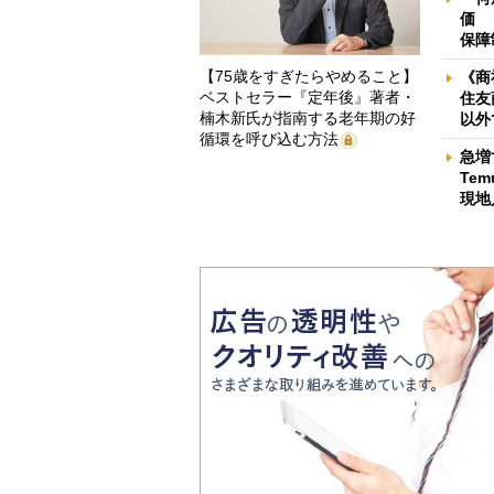
価 
保障
【75歳をすぎたらやめること】
《商
ベストセラー『定年後』著者・
住友
楠木新氏が指南する老年期の好
以外
循環を呼び込む方法
急増
Te
現地