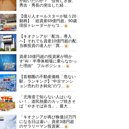
が続いたのか？ 信長亡き後、
秀吉・秀長の突出した経…
【億り人オールスターが狙う20
銘柄】「総資産69億円超」90歳
現役トレーダーから“1…
【キオクシアが「配当」導入
へ】それでも資産10億円超の配
当株投資の達人が「買…
資産10億円超の投資家が明か
す“AI・半導体相場に乗らなかっ
た理由” フルポジショ…
【首都圏の不動産価格「危ない
駅」ランキング】“中古マンシ
ョン売れ行き鈍化”のワ…
「北海道で知らない人はいな
い！」道民熱愛のカップ焼きそ
ば「やきそば弁当」、最大…
「キオクシアが再び株価10万円
になる日は遠い」資産3億円超
のサラリーマン投資家…