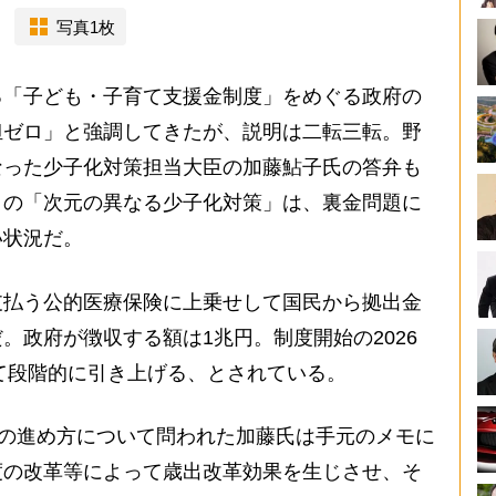
写真1枚
「子ども・子育て支援金制度」をめぐる政府の
担ゼロ」と強調してきたが、説明は二転三転。野
なった少子化対策担当大臣の加藤鮎子氏の答弁も
りの「次元の異なる少子化対策」は、裏金問題に
い状況だ。
払う公的医療保険に上乗せして国民から拠出金
。政府が徴収する額は1兆円。制度開始の2026
して段階的に引き上げる、とされている。
議の進め方について問われた加藤氏は手元のメモに
度の改革等によって歳出改革効果を生じさせ、そ