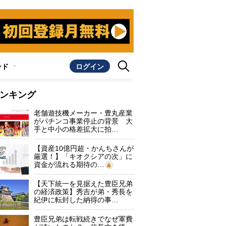
ンド
ログイン
ンキング
老舗遊技機メーカー・豊丸産業
がパチンコ事業停止の背景 大
手と中小の格差拡大に拍…
【資産10億円超・かんちさんが
厳選！】「キオクシアの次」に
資金が流れる期待の…
【天下統一を見据えた豊臣兄弟
の経済政策】秀吉が弟・秀長を
紀伊に転封した納得の事…
豊臣兄弟は転戦続きでなぜ軍費