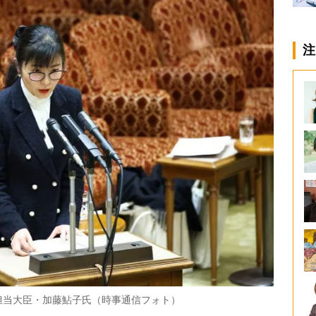
注
担当大臣・加藤鮎子氏（時事通信フォト）