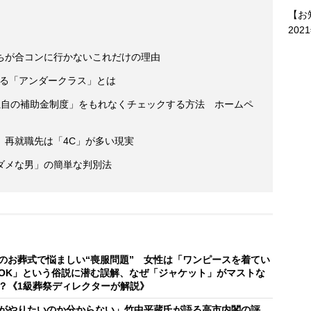
【お
202
ちが合コンに行かないこれだけの理由
人いる「アンダークラス」とは
独自の補助金制度」をもれなくチェックする方法 ホームペ
、再就職先は「4C」が多い現実
ダメな男」の簡単な判別法
のお葬式で悩ましい“喪服問題” 女性は「ワンピースを着てい
OK」という俗説に潜む誤解、なぜ「ジャケット」がマストな
？《1級葬祭ディレクターが解説》
がやりたいのか分からない」竹中平蔵氏が語る高市内閣の評