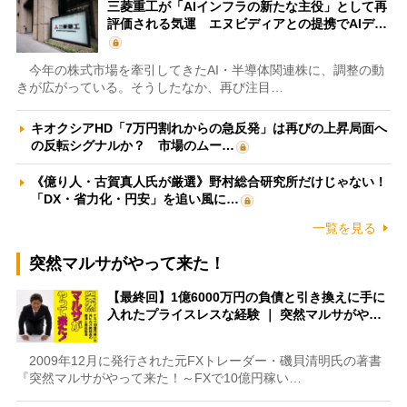
三菱重工が「AIインフラの新たな主役」として再
評価される気運 エヌビディアとの提携でAIデ…
今年の株式市場を牽引してきたAI・半導体関連株に、調整の動
きが広がっている。そうしたなか、再び注目…
キオクシアHD「7万円割れからの急反発」は再びの上昇局面へ
の反転シグナルか？ 市場のムー…
《億り人・古賀真人氏が厳選》野村総合研究所だけじゃない！
「DX・省力化・円安」を追い風に…
一覧を見る
突然マルサがやって来た！
【最終回】1億6000万円の負債と引き換えに手に
入れたプライスレスな経験 ｜ 突然マルサがや…
2009年12月に発行された元FXトレーダー・磯貝清明氏の著書
『突然マルサがやって来た！～FXで10億円稼い…