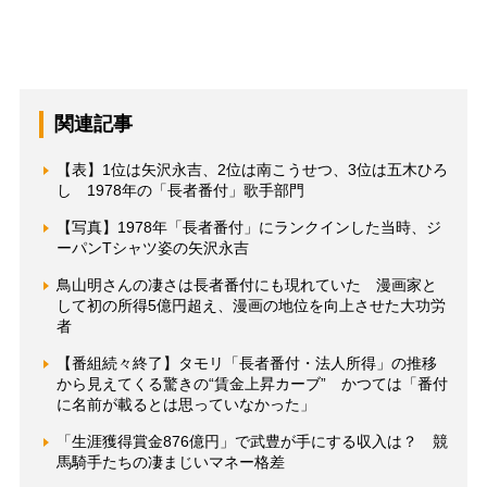
関連記事
【表】1位は矢沢永吉、2位は南こうせつ、3位は五木ひろ
し 1978年の「長者番付」歌手部門
【写真】1978年「長者番付」にランクインした当時、ジ
ーパンTシャツ姿の矢沢永吉
鳥山明さんの凄さは長者番付にも現れていた 漫画家と
して初の所得5億円超え、漫画の地位を向上させた大功労
者
【番組続々終了】タモリ「長者番付・法人所得」の推移
から見えてくる驚きの“賃金上昇カーブ” かつては「番付
に名前が載るとは思っていなかった」
「生涯獲得賞金876億円」で武豊が手にする収入は？ 競
馬騎手たちの凄まじいマネー格差