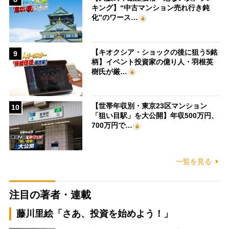
キング】“中古マンション売れ行き鈍
化”のワース…
【キオクシア・ショックの後に狙う5銘
9
柄】イベント投資家の億り人・羽根英
樹氏が厳…
【世帯年収別・東京23区マンション
10
「狙い目駅」を大公開】年収500万円、
700万円で…
一覧を見る
注目の著者・連載
藤川里絵「さあ、投資を始めよう！」