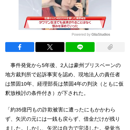
Powered by 
GliaStudios
Mute
事件発覚から5年後、2人は豪州ブリスベーンの
地方裁判所で起訴事実を認め、現地法人の責任者
は禁固10年、経理部長は禁固4年の判決（ともに仮
釈放検討の条件付き）が下された。
「約35億円もの詐欺被害に遭ったにもかかわら
ず、矢沢の元には一銭も戻らず、借金だけが残り
ました。しかし、矢沢は自力で完済した。発覚当