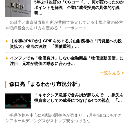
5年ぶり改訂の「CGコード」、何が変わったのか
ポイントを解説 企業に成長投資の具体的な説
明…
金融庁と東京証券取引所が共同で策定している上場企業の経営
や取締役会のあり方を定める「コーポレート…
【令和のPKOか】GPIFをめぐる片山財務相の「円資産への投
資拡大」発言の波紋 「国債重視」…
インフレでも「物価負け」しない金融商品「物価連動国債」に
注目 元本が物価の動きに合わせ…
一覧を見る
森口亮「まるわかり市況分析」
「キオクシア急落で含み損が膨らんで…」損失を
投資家としての成長につなげる4つの視点 「…
半導体株を中心に相場の調整色が強まり、7月中旬にはキオク
シアホールディングスがストップ安をつけるな…