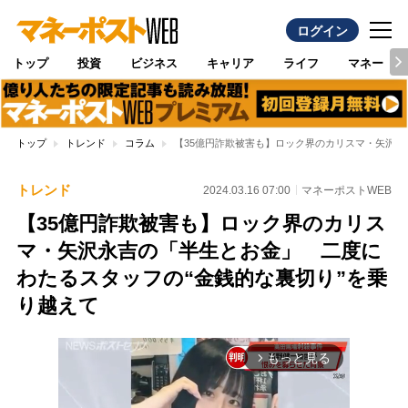
ログイン
トップ
投資
ビジネス
キャリア
ライフ
マネー
トップ
トレンド
コラム
【35億円詐欺被害も】ロック界のカリスマ・矢沢永
トレンド
2024.03.16 07:00
マネーポストWEB
【35億円詐欺被害も】ロック界のカリス
マ・矢沢永吉の「半生とお金」 二度に
わたるスタッフの“金銭的な裏切り”を乗
り越えて
もっと見る
arrow_forward_ios