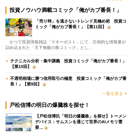
投資ノウハウ満載コミック「俺がカブ番長！」
「売り時」を逃さないトレンド見極め術 投資コ
ミック「俺がカブ番長！」【第11回】
かつて投資情報雑誌「マネーポスト」にて、圧倒的な情報量が
詰め込まれた「天下無敵の株コミック」とし…
テクニカル分析・集中講義 投資コミック「俺がカブ番長！」
【第10回】
不透明相場に勝つ信用取引の極意 投資コミック「俺がカブ番
長！」【第9回】
一覧を見る
戸松信博の明日の爆騰株を探せ！
【戸松信博氏「明日の爆騰株」を探せ】トーメン
デバイス：サムスンを通じて世界のAIメモリ需
要…