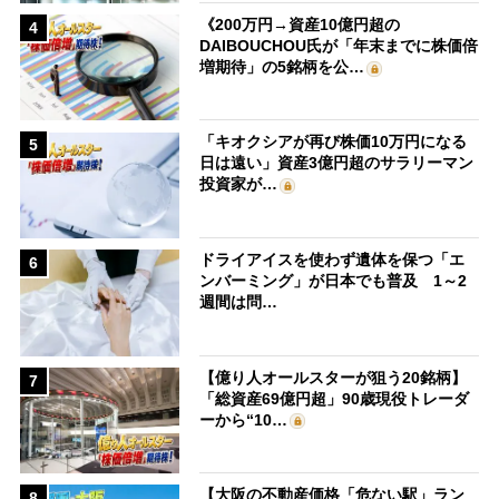
《200万円→資産10億円超の
4
DAIBOUCHOU氏が「年末までに株価倍
増期待」の5銘柄を公…
「キオクシアが再び株価10万円になる
5
日は遠い」資産3億円超のサラリーマン
投資家が…
ドライアイスを使わず遺体を保つ「エ
6
ンバーミング」が日本でも普及 1～2
週間は問…
【億り人オールスターが狙う20銘柄】
7
「総資産69億円超」90歳現役トレーダ
ーから“10…
【大阪の不動産価格「危ない駅」ラン
8