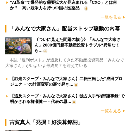
“AI革命”で爆発的な需要拡大が見込まれる「CXO」とは何
か？ 高い競争力を持つ中国の医薬品…
一覧を見る
「みんなで大家さん」配当ストップ騒動の内幕
《ついに見えた問題の核心》「みんなで大家さ
ん」2000億円超不動産投資トラブル“異常なく
ら…
本誌『週刊ポスト』が追及してきた不動産投資商品「みんなで
大家さん」がいよいよ最終局面を迎えている…
【独走スクープ・みんなで大家さん】二転三転した“成田プロ
ジェクト”の計画変更の裏で起き…
【追及スクープ・みんなで大家さん】独占入手“内部議事録”で
明かされる柳瀬健一・代表の思…
一覧を見る
古賀真人「発掘！好決算銘柄」