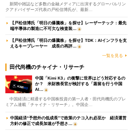
新聞や雑誌など多数の金融メディアに出演するグローバルリン
クアドバイザーズ代表の戸松信博氏が、最新…
【戸松信博氏「明日の爆騰株」を探せ】レーザーテック：最先
端半導体の製造に不可欠な検査装…
【戸松信博氏「明日の爆騰株」を探せ】TDK：AIインフラを支
えるキープレーヤー 成長の再評…
一覧を見る
田代尚機のチャイナ・リサーチ
中国「Kimi K3」の衝撃に世界はどう対応するの
か？ 米財務長官が検討する「蒸留を行う中国
AI…
中国経済に精通する中国株投資の第一人者・田代尚機氏のプレ
ミアム連載「チャイナ・リサーチ」。中国企…
中国経済“予想外の低成長”で政策のテコ入れ必至か 経済運営
方針の修正で成長加速が予想さ…