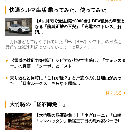
快適クルマ生活 乗ってみた、使ってみた
【4ヶ月間で受注累計6000台】BEV普及の障壁と
なる「航続距離の不安」「充電のストレス」解
消…
あれほどもてはやされていた「EV（BEV）シフト」の潮流も、
最近では減速基調になっているように見える。…
《雪道の対応力を検証》シビアな状況で実感した「フォレスタ
ー」の真価 「ターボ」と「スト…
乗り込むと同時に「これが軽？」と戸惑うのには理由があっ
た 「日産ルークス」さらなる躍進…
一覧を見る
大竹聡の「昼酒御免！」
【大竹聡の昼酒御免！】「ネグローニ」「山崎」
「マンハッタン」新宿三丁目の隠れ家バーで1…