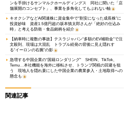
ンを手掛けるサンマルクホールディングス 同社に聞いた「店
舗展開のコンセプト」、事業を多角化してもぶれない軸
キオクシアなどAI関連株に資金集中で“割安になった成長株”に
投資妙味 資産1.5億円超の坂本慎太郎さんが「絶好の仕込み
時」と考える防衛・食品銘柄を紹介
【納車時に複数の事故】テスラジャパン“多額のEV補助金”で注
文殺到、現場は大混乱 トラブル続発の背後に見え隠れす
る“イーロンの右腕”の影
急増する中国企業の“国籍ロンダリング” SHEIN、TikTok、
Temu…本社機能を海外に移転させ、トランプ関税の回避を狙
う 現地人を隠れ蓑にした中国企業の農業参入・土地取得への
懸念も
関連記事