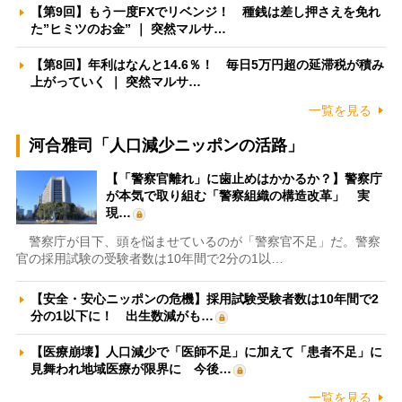
【第9回】もう一度FXでリベンジ！ 種銭は差し押さえを免れ
た”ヒミツのお金” ｜ 突然マルサ…
【第8回】年利はなんと14.6％！ 毎日5万円超の延滞税が積み
上がっていく ｜ 突然マルサ…
一覧を見る
河合雅司「人口減少ニッポンの活路」
【「警察官離れ」に歯止めはかかるか？】警察庁
が本気で取り組む「警察組織の構造改革」 実
現…
警察庁が目下、頭を悩ませているのが「警察官不足」だ。警察
官の採用試験の受験者数は10年間で2分の1以…
【安全・安心ニッポンの危機】採用試験受験者数は10年間で2
分の1以下に！ 出生数減がも…
【医療崩壊】人口減少で「医師不足」に加えて「患者不足」に
見舞われ地域医療が限界に 今後…
一覧を見る