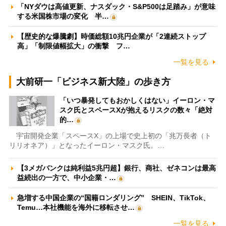
「NYダウは高値更新、ナスダック・S&P500は足踏み」が意味
する米国株市場の変化 半…
【歴史的な爆騰劇】時価総額10兆円企業が「2連続ストップ
高」「制限値幅拡大」の衝撃 フ…
一覧を見る
大前研一「ビジネス新大陸」の歩き方
「いつ暴発してもおかしくはない」イーロン・マ
スク氏とスペースXが抱えるリスクの数々「絶対
的…
宇宙開発企業「スペースX」の上場で史上初の「兆万長者（ト
リリオネア）」となったイーロン・マスク氏。…
【3メガバンクは純利益5兆円超】銀行、商社、ゼネコンは最高
益続出の一方で、中小企業・…
急増する中国企業の“国籍ロンダリング” SHEIN、TikTok、
Temu…本社機能を海外に移転させ…
一覧を見る