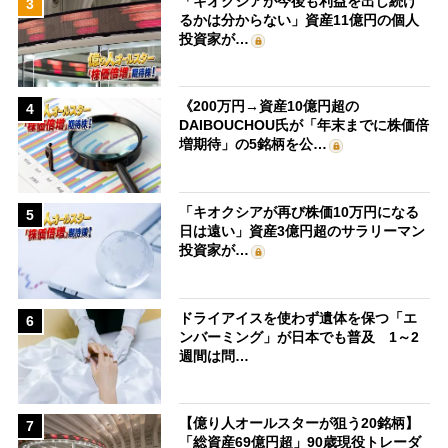
「キオクシアが今後も利益を出し続け
3
るかは分からない」資産11億円の個人
投資家が…
《200万円→資産10億円超の
4
DAIBOUCHOU氏が「年末までに株価倍
増期待」の5銘柄を公…
「キオクシアが再び株価10万円になる
5
日は遠い」資産3億円超のサラリーマン
投資家が…
ドライアイスを使わず遺体を保つ「エ
6
ンバーミング」が日本でも普及 1～2
週間は問…
【億り人オールスターが狙う20銘柄】
7
「総資産69億円超」90歳現役トレーダ