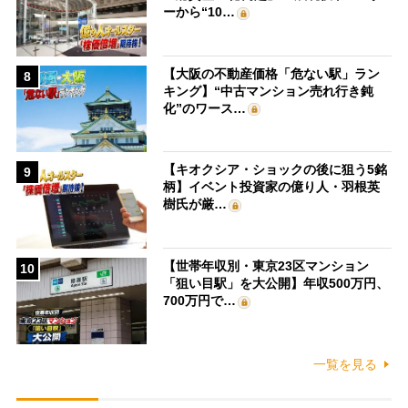
ーから“10…
【大阪の不動産価格「危ない駅」ラン
8
キング】“中古マンション売れ行き鈍
化”のワース…
【キオクシア・ショックの後に狙う5銘
9
柄】イベント投資家の億り人・羽根英
樹氏が厳…
【世帯年収別・東京23区マンション
10
「狙い目駅」を大公開】年収500万円、
700万円で…
一覧を見る