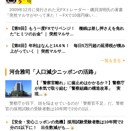
2009年12月に発行された元FXトレーダー・磯貝清明氏の著書
『突然マルサがやって来た！～FXで10億円稼い…
【第9回】もう一度FXでリベンジ！ 種銭は差し押さえを免れ
た”ヒミツのお金” ｜ 突然マルサ…
【第8回】年利はなんと14.6％！ 毎日5万円超の延滞税が積み
上がっていく ｜ 突然マルサ…
一覧を見る
河合雅司「人口減少ニッポンの活路」
【「警察官離れ」に歯止めはかかるか？】警察庁
が本気で取り組む「警察組織の構造改革」 実
現…
警察庁が目下、頭を悩ませているのが「警察官不足」だ。警察
官の採用試験の受験者数は10年間で2分の1以…
【安全・安心ニッポンの危機】採用試験受験者数は10年間で2
分の1以下に！ 出生数減がも…