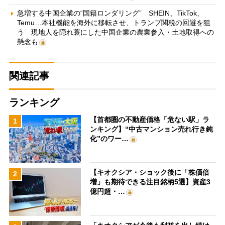
急増する中国企業の“国籍ロンダリング” SHEIN、TikTok、
Temu…本社機能を海外に移転させ、トランプ関税の回避を狙
う 現地人を隠れ蓑にした中国企業の農業参入・土地取得への
懸念も
関連記事
ランキング
【首都圏の不動産価格「危ない駅」ラ
1
ンキング】“中古マンション売れ行き鈍
化”のワー…
【キオクシア・ショック後に「株価倍
2
増」も期待できる注目銘柄5選】資産3
億円超・…