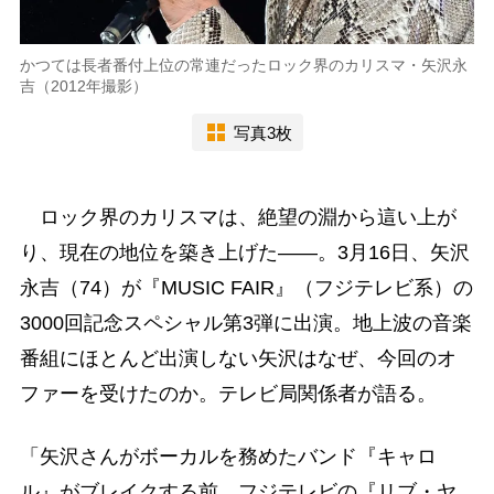
かつては長者番付上位の常連だったロック界のカリスマ・矢沢永
吉（2012年撮影）
写真3枚
ロック界のカリスマは、絶望の淵から這い上が
り、現在の地位を築き上げた――。3月16日、矢沢
永吉（74）が『MUSIC FAIR』（フジテレビ系）の
3000回記念スペシャル第3弾に出演。地上波の音楽
番組にほとんど出演しない矢沢はなぜ、今回のオ
ファーを受けたのか。テレビ局関係者が語る。
「矢沢さんがボーカルを務めたバンド『キャロ
ル』がブレイクする前、フジテレビの『リブ・ヤ