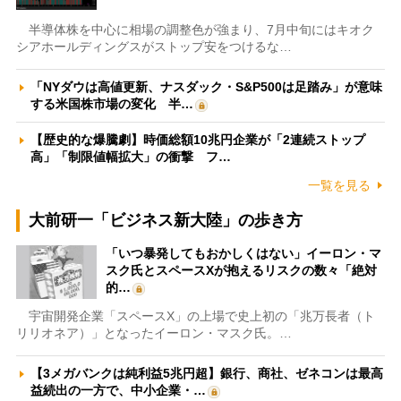
半導体株を中心に相場の調整色が強まり、7月中旬にはキオク
シアホールディングスがストップ安をつけるな…
「NYダウは高値更新、ナスダック・S&P500は足踏み」が意味
する米国株市場の変化 半…
【歴史的な爆騰劇】時価総額10兆円企業が「2連続ストップ
高」「制限値幅拡大」の衝撃 フ…
一覧を見る
大前研一「ビジネス新大陸」の歩き方
「いつ暴発してもおかしくはない」イーロン・マ
スク氏とスペースXが抱えるリスクの数々「絶対
的…
宇宙開発企業「スペースX」の上場で史上初の「兆万長者（ト
リリオネア）」となったイーロン・マスク氏。…
【3メガバンクは純利益5兆円超】銀行、商社、ゼネコンは最高
益続出の一方で、中小企業・…