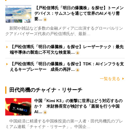
【戸松信博氏「明日の爆騰株」を探せ】トーメン
デバイス：サムスンを通じて世界のAIメモリ需
要…
新聞や雑誌など多数の金融メディアに出演するグローバルリン
クアドバイザーズ代表の戸松信博氏が、最新…
【戸松信博氏「明日の爆騰株」を探せ】レーザーテック：最先
端半導体の製造に不可欠な検査装…
【戸松信博氏「明日の爆騰株」を探せ】TDK：AIインフラを支
えるキープレーヤー 成長の再評…
一覧を見る
田代尚機のチャイナ・リサーチ
中国「Kimi K3」の衝撃に世界はどう対応するの
か？ 米財務長官が検討する「蒸留を行う中国
AI…
中国経済に精通する中国株投資の第一人者・田代尚機氏のプレ
ミアム連載「チャイナ・リサーチ」。中国企…