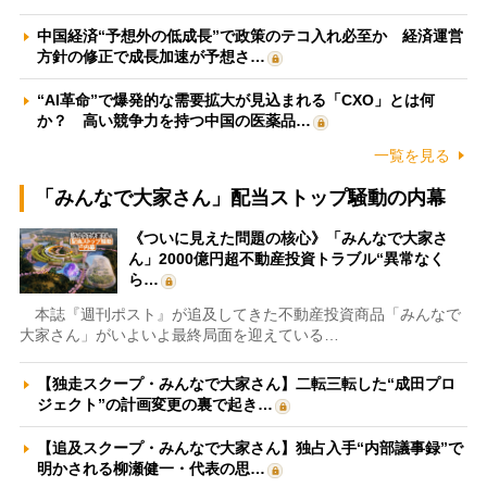
中国経済“予想外の低成長”で政策のテコ入れ必至か 経済運営
方針の修正で成長加速が予想さ…
“AI革命”で爆発的な需要拡大が見込まれる「CXO」とは何
か？ 高い競争力を持つ中国の医薬品…
一覧を見る
「みんなで大家さん」配当ストップ騒動の内幕
《ついに見えた問題の核心》「みんなで大家さ
ん」2000億円超不動産投資トラブル“異常なく
ら…
本誌『週刊ポスト』が追及してきた不動産投資商品「みんなで
大家さん」がいよいよ最終局面を迎えている…
【独走スクープ・みんなで大家さん】二転三転した“成田プロ
ジェクト”の計画変更の裏で起き…
【追及スクープ・みんなで大家さん】独占入手“内部議事録”で
明かされる柳瀬健一・代表の思…