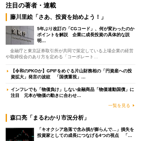
注目の著者・連載
藤川里絵「さあ、投資を始めよう！」
5年ぶり改訂の「CGコード」、何が変わったのか
ポイントを解説 企業に成長投資の具体的な説
明…
金融庁と東京証券取引所が共同で策定している上場企業の経営
や取締役会のあり方を定める「コーポレート…
【令和のPKOか】GPIFをめぐる片山財務相の「円資産への投
資拡大」発言の波紋 「国債重視」…
インフレでも「物価負け」しない金融商品「物価連動国債」に
注目 元本が物価の動きに合わせ…
一覧を見る
森口亮「まるわかり市況分析」
「キオクシア急落で含み損が膨らんで…」損失を
投資家としての成長につなげる4つの視点 「…