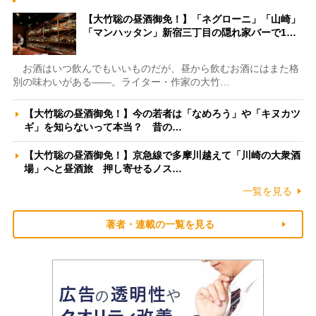
【大竹聡の昼酒御免！】「ネグローニ」「山崎」
「マンハッタン」新宿三丁目の隠れ家バーで1…
お酒はいつ飲んでもいいものだが、昼から飲むお酒にはまた格
別の味わいがある――。ライター・作家の大竹…
【大竹聡の昼酒御免！】今の若者は「なめろう」や「キヌカツ
ギ」を知らないって本当？ 昔の…
【大竹聡の昼酒御免！】京急線で多摩川越えて「川崎の大衆酒
場」へと昼酒旅 押し寄せるノス…
一覧を見る
著者・連載の一覧を見る