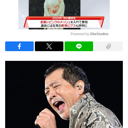
Powered by 
GliaStudios
Mute