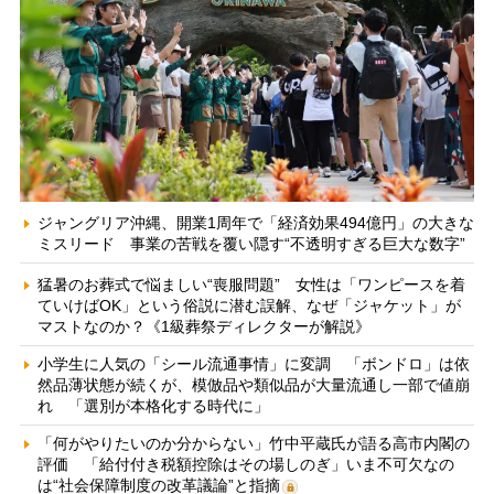
ジャングリア沖縄、開業1周年で「経済効果494億円」の大きな
ミスリード 事業の苦戦を覆い隠す“不透明すぎる巨大な数字”
猛暑のお葬式で悩ましい“喪服問題” 女性は「ワンピースを着
ていけばOK」という俗説に潜む誤解、なぜ「ジャケット」が
マストなのか？《1級葬祭ディレクターが解説》
小学生に人気の「シール流通事情」に変調 「ボンドロ」は依
然品薄状態が続くが、模倣品や類似品が大量流通し一部で値崩
れ 「選別が本格化する時代に」
「何がやりたいのか分からない」竹中平蔵氏が語る高市内閣の
評価 「給付付き税額控除はその場しのぎ」いま不可欠なの
は“社会保障制度の改革議論”と指摘