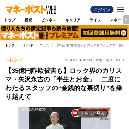
ログイン
トップ
投資
ビジネス
キャリア
ライフ
マネー
トップ
トレンド
コラム
【35億円詐欺被害も】ロック界のカリスマ・矢沢永
トレンド
2024.03.16 07:00
マネーポストWEB
【35億円詐欺被害も】ロック界のカリス
マ・矢沢永吉の「半生とお金」 二度に
わたるスタッフの“金銭的な裏切り”を乗
り越えて
もっと見る
arrow_forward_ios