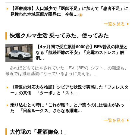
【医療崩壊】人口減少で「医師不足」に加えて「患者不足」に
見舞われ地域医療が限界に 今後…
一覧を見る
快適クルマ生活 乗ってみた、使ってみた
【4ヶ月間で受注累計6000台】BEV普及の障壁と
なる「航続距離の不安」「充電のストレス」解
消…
あれほどもてはやされていた「EV（BEV）シフト」の潮流も、
最近では減速基調になっているように見える。…
《雪道の対応力を検証》シビアな状況で実感した「フォレスタ
ー」の真価 「ターボ」と「スト…
乗り込むと同時に「これが軽？」と戸惑うのには理由があっ
た 「日産ルークス」さらなる躍進…
一覧を見る
大竹聡の「昼酒御免！」