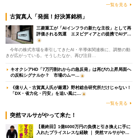
一覧を見る
古賀真人「発掘！好決算銘柄」
三菱重工が「AIインフラの新たな主役」として再
評価される気運 エヌビディアとの提携でAIデ…
今年の株式市場を牽引してきたAI・半導体関連株に、調整の動
きが広がっている。そうしたなか、再び注目…
キオクシアHD「7万円割れからの急反発」は再びの上昇局面へ
の反転シグナルか？ 市場のムー…
《億り人・古賀真人氏が厳選》野村総合研究所だけじゃない！
「DX・省力化・円安」を追い風に…
一覧を見る
突然マルサがやって来た！
【最終回】1億6000万円の負債と引き換えに手に
入れたプライスレスな経験 ｜ 突然マルサがや…