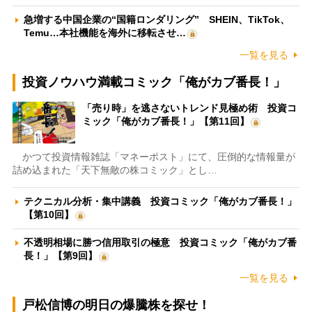
急増する中国企業の“国籍ロンダリング” SHEIN、TikTok、
Temu…本社機能を海外に移転させ…
一覧を見る
投資ノウハウ満載コミック「俺がカブ番長！」
「売り時」を逃さないトレンド見極め術 投資コ
ミック「俺がカブ番長！」【第11回】
かつて投資情報雑誌「マネーポスト」にて、圧倒的な情報量が
詰め込まれた「天下無敵の株コミック」とし…
テクニカル分析・集中講義 投資コミック「俺がカブ番長！」
【第10回】
不透明相場に勝つ信用取引の極意 投資コミック「俺がカブ番
長！」【第9回】
一覧を見る
戸松信博の明日の爆騰株を探せ！