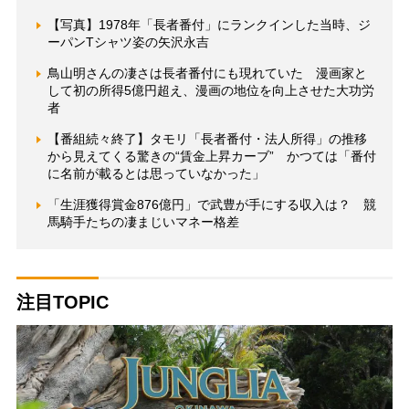
【写真】1978年「長者番付」にランクインした当時、ジ
ーパンTシャツ姿の矢沢永吉
鳥山明さんの凄さは長者番付にも現れていた 漫画家と
して初の所得5億円超え、漫画の地位を向上させた大功労
者
【番組続々終了】タモリ「長者番付・法人所得」の推移
から見えてくる驚きの“賃金上昇カーブ” かつては「番付
に名前が載るとは思っていなかった」
「生涯獲得賞金876億円」で武豊が手にする収入は？ 競
馬騎手たちの凄まじいマネー格差
注目TOPIC