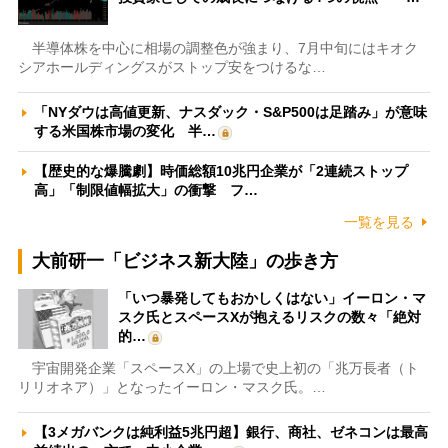
半導体株を中心に相場の調整色が強まり、7月中旬にはキオク
シアホールディングスがストップ安をつけるな…
「NYダウは高値更新、ナスダック・S&P500は足踏み」が意味
する米国株市場の変化 半…
【歴史的な爆騰劇】時価総額10兆円企業が「2連続ストップ
高」「制限値幅拡大」の衝撃 フ…
一覧を見る
大前研一「ビジネス新大陸」の歩き方
「いつ暴発してもおかしくはない」イーロン・マ
スク氏とスペースXが抱えるリスクの数々「絶対
的…
宇宙開発企業「スペースX」の上場で史上初の「兆万長者（ト
リリオネア）」となったイーロン・マスク氏。…
【3メガバンクは純利益5兆円超】銀行、商社、ゼネコンは最高