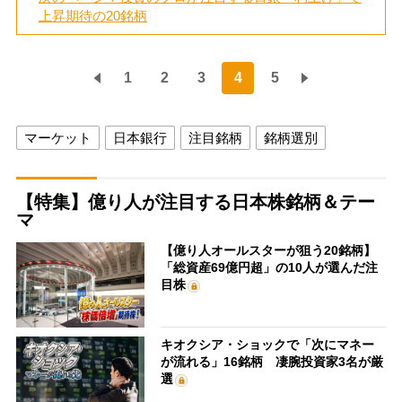
上昇期待の20銘柄
1
2
3
4
5
マーケット
日本銀行
注目銘柄
銘柄選別
【特集】億り人が注目する日本株銘柄＆テー
マ
【億り人オールスターが狙う20銘柄】
「総資産69億円超」の10人が選んだ注
目株
キオクシア・ショックで「次にマネー
が流れる」16銘柄 凄腕投資家3名が厳
選