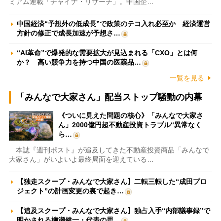
ミアム連載「チャイナ・リサーチ」。中国企…
中国経済“予想外の低成長”で政策のテコ入れ必至か 経済運営
方針の修正で成長加速が予想さ…
“AI革命”で爆発的な需要拡大が見込まれる「CXO」とは何
か？ 高い競争力を持つ中国の医薬品…
一覧を見る
「みんなで大家さん」配当ストップ騒動の内幕
《ついに見えた問題の核心》「みんなで大家さ
ん」2000億円超不動産投資トラブル“異常なく
ら…
本誌『週刊ポスト』が追及してきた不動産投資商品「みんなで
大家さん」がいよいよ最終局面を迎えている…
【独走スクープ・みんなで大家さん】二転三転した“成田プロ
ジェクト”の計画変更の裏で起き…
【追及スクープ・みんなで大家さん】独占入手“内部議事録”で
明かされる柳瀬健一・代表の思…