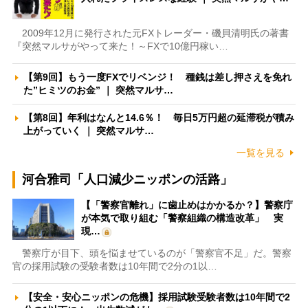
2009年12月に発行された元FXトレーダー・磯貝清明氏の著書
『突然マルサがやって来た！～FXで10億円稼い…
【第9回】もう一度FXでリベンジ！ 種銭は差し押さえを免れ
た”ヒミツのお金” ｜ 突然マルサ…
【第8回】年利はなんと14.6％！ 毎日5万円超の延滞税が積み
上がっていく ｜ 突然マルサ…
一覧を見る
河合雅司「人口減少ニッポンの活路」
【「警察官離れ」に歯止めはかかるか？】警察庁
が本気で取り組む「警察組織の構造改革」 実
現…
警察庁が目下、頭を悩ませているのが「警察官不足」だ。警察
官の採用試験の受験者数は10年間で2分の1以…
【安全・安心ニッポンの危機】採用試験受験者数は10年間で2