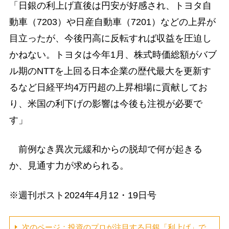
「日銀の利上げ直後は円安が好感され、トヨタ自
動車（7203）や日産自動車（7201）などの上昇が
目立ったが、今後円高に反転すれば収益を圧迫し
かねない。トヨタは今年1月、株式時価総額がバブ
ル期のNTTを上回る日本企業の歴代最大を更新す
るなど日経平均4万円超の上昇相場に貢献してお
り、米国の利下げの影響は今後も注視が必要で
す」
前例なき異次元緩和からの脱却で何が起きる
か、見通す力が求められる。
※週刊ポスト2024年4月12・19日号
次のページ：投資のプロが注目する日銀「利上げ」で