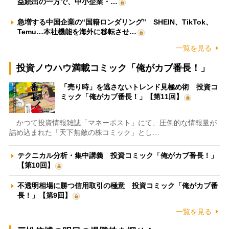
益続出の一方で、中小企業・…
急増する中国企業の“国籍ロンダリング” SHEIN、TikTok、
Temu…本社機能を海外に移転させ…
一覧を見る
投資ノウハウ満載コミック「俺がカブ番長！」
「売り時」を逃さないトレンド見極め術 投資コ
ミック「俺がカブ番長！」【第11回】
かつて投資情報雑誌「マネーポスト」にて、圧倒的な情報量が
詰め込まれた「天下無敵の株コミック」とし…
テクニカル分析・集中講義 投資コミック「俺がカブ番長！」
【第10回】
不透明相場に勝つ信用取引の極意 投資コミック「俺がカブ番
長！」【第9回】
一覧を見る