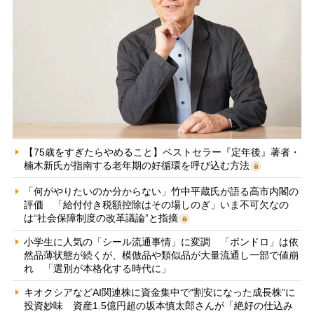
【75歳をすぎたらやめること】ベストセラー『定年後』著者・
楠木新氏が指南する老年期の好循環を呼び込む方法
「何がやりたいのか分からない」竹中平蔵氏が語る高市内閣の
評価 「給付付き税額控除はその場しのぎ」いま不可欠なの
は“社会保障制度の改革議論”と指摘
小学生に人気の「シール流通事情」に変調 「ボンドロ」は依
然品薄状態が続くが、模倣品や類似品が大量流通し一部で値崩
れ 「選別が本格化する時代に」
キオクシアなどAI関連株に資金集中で“割安になった成長株”に
投資妙味 資産1.5億円超の坂本慎太郎さんが「絶好の仕込み