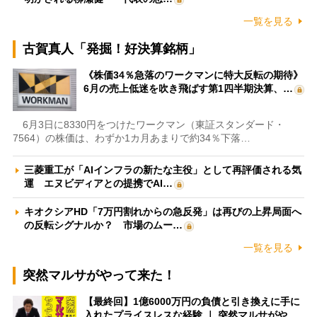
一覧を見る
古賀真人「発掘！好決算銘柄」
《株価34％急落のワークマンに特大反転の期待》
6月の売上低迷を吹き飛ばす第1四半期決算、…
6月3日に8330円をつけたワークマン（東証スタンダード・
7564）の株価は、わずか1カ月あまりで約34％下落…
三菱重工が「AIインフラの新たな主役」として再評価される気
運 エヌビディアとの提携でAI…
キオクシアHD「7万円割れからの急反発」は再びの上昇局面へ
の反転シグナルか？ 市場のムー…
一覧を見る
突然マルサがやって来た！
【最終回】1億6000万円の負債と引き換えに手に
入れたプライスレスな経験 ｜ 突然マルサがや…