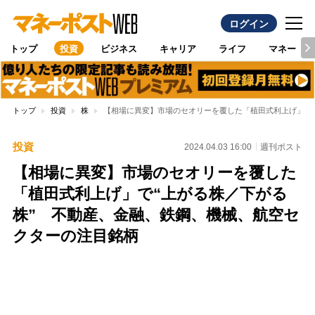
ログイン
トップ
投資
ビジネス
キャリア
ライフ
マネー
トップ
投資
株
【相場に異変】市場のセオリーを覆した「植田式利上げ」で
投資
2024.04.03 16:00
週刊ポスト
【相場に異変】市場のセオリーを覆した
「植田式利上げ」で“上がる株／下がる
株” 不動産、金融、鉄鋼、機械、航空セ
クターの注目銘柄
Loaded
:
100.00%
/
Unmute