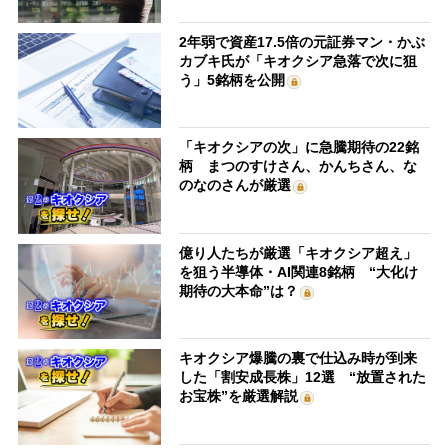
2年弱で資産17.5倍の元証券マン・かぶ
カブキ氏が「キオクシア急落で次に狙
う」5銘柄を公開
「キオクシアの次」に急騰期待の22銘
柄 まつのすけさん、かんちさん、な
のなのさんが厳選
億り人たちが厳選「キオクシア超え」
を狙う半導体・AI関連8銘柄 “大化け
期待の大本命”は？
キオクシア爆騰の裏で仕込み時が到来
した「割安成長株」12選 “放置された
お宝株”を厳選解説