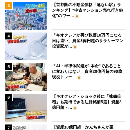
【首都圏の不動産価格「危ない駅」ラ
3
ンキング】“中古マンション売れ行き鈍
化”のワー…
「キオクシアが再び株価10万円になる
4
日は遠い」資産3億円超のサラリーマン
投資家が…
「AI・半導体関連が“本命”であること
5
に変わりはない」資産20億円超の90歳
現役トレー…
【キオクシア・ショック後に「株価倍
6
増」も期待できる注目銘柄5選】資産3
億円超・…
【資産10億円超・かんちさんが厳
7