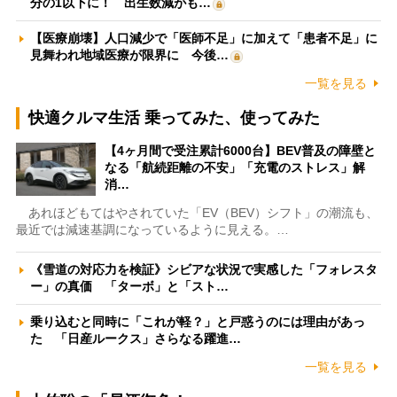
分の1以下に！ 出生数減がも…
【医療崩壊】人口減少で「医師不足」に加えて「患者不足」に
見舞われ地域医療が限界に 今後…
一覧を見る
快適クルマ生活 乗ってみた、使ってみた
【4ヶ月間で受注累計6000台】BEV普及の障壁と
なる「航続距離の不安」「充電のストレス」解
消…
あれほどもてはやされていた「EV（BEV）シフト」の潮流も、
最近では減速基調になっているように見える。…
《雪道の対応力を検証》シビアな状況で実感した「フォレスタ
ー」の真価 「ターボ」と「スト…
乗り込むと同時に「これが軽？」と戸惑うのには理由があっ
た 「日産ルークス」さらなる躍進…
一覧を見る