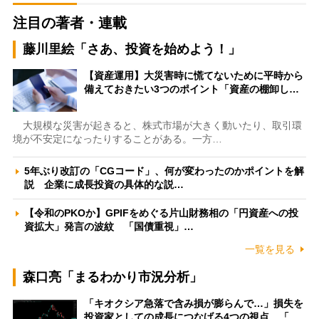
注目の著者・連載
藤川里絵「さあ、投資を始めよう！」
【資産運用】大災害時に慌てないために平時から
備えておきたい3つのポイント「資産の棚卸し…
大規模な災害が起きると、株式市場が大きく動いたり、取引環
境が不安定になったりすることがある。一方…
5年ぶり改訂の「CGコード」、何が変わったのかポイントを解
説 企業に成長投資の具体的な説…
【令和のPKOか】GPIFをめぐる片山財務相の「円資産への投
資拡大」発言の波紋 「国債重視」…
一覧を見る
森口亮「まるわかり市況分析」
「キオクシア急落で含み損が膨らんで…」損失を
投資家としての成長につなげる4つの視点 「…