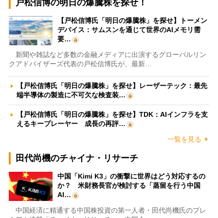
戸松信博の明日の爆騰株を探せ！
【戸松信博氏「明日の爆騰株」を探せ】トーメン
デバイス：サムスンを通じて世界のAIメモリ需
要…
新聞や雑誌など多数の金融メディアに出演するグローバルリン
クアドバイザーズ代表の戸松信博氏が、最新…
【戸松信博氏「明日の爆騰株」を探せ】レーザーテック：最先
端半導体の製造に不可欠な検査装…
【戸松信博氏「明日の爆騰株」を探せ】TDK：AIインフラを支
えるキープレーヤー 成長の再評…
一覧を見る
田代尚機のチャイナ・リサーチ
中国「Kimi K3」の衝撃に世界はどう対応するの
か？ 米財務長官が検討する「蒸留を行う中国
AI…
中国経済に精通する中国株投資の第一人者・田代尚機氏のプレ