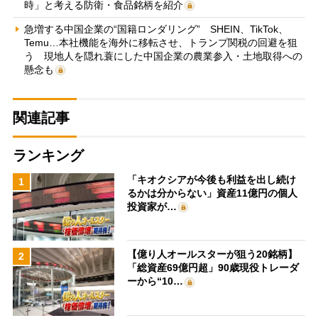
時」と考える防衛・食品銘柄を紹介
急増する中国企業の“国籍ロンダリング” SHEIN、TikTok、
Temu…本社機能を海外に移転させ、トランプ関税の回避を狙
う 現地人を隠れ蓑にした中国企業の農業参入・土地取得への
懸念も
関連記事
ランキング
「キオクシアが今後も利益を出し続け
1
るかは分からない」資産11億円の個人
投資家が…
【億り人オールスターが狙う20銘柄】
2
「総資産69億円超」90歳現役トレーダ
ーから“10…