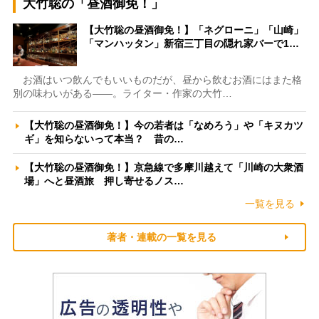
大竹聡の「昼酒御免！」
【大竹聡の昼酒御免！】「ネグローニ」「山崎」
「マンハッタン」新宿三丁目の隠れ家バーで1…
お酒はいつ飲んでもいいものだが、昼から飲むお酒にはまた格
別の味わいがある――。ライター・作家の大竹…
【大竹聡の昼酒御免！】今の若者は「なめろう」や「キヌカツ
ギ」を知らないって本当？ 昔の…
【大竹聡の昼酒御免！】京急線で多摩川越えて「川崎の大衆酒
場」へと昼酒旅 押し寄せるノス…
一覧を見る
著者・連載の一覧を見る