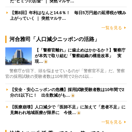
た”ヒミツのお金” ｜ 突然マルサ…
【第8回】年利はなんと14.6％！ 毎日5万円超の延滞税が積み
上がっていく ｜ 突然マルサ…
一覧を見る
河合雅司「人口減少ニッポンの活路」
【「警察官離れ」に歯止めはかかるか？】警察庁
が本気で取り組む「警察組織の構造改革」 実
現…
警察庁が目下、頭を悩ませているのが「警察官不足」だ。警察
官の採用試験の受験者数は10年間で2分の1以…
【安全・安心ニッポンの危機】採用試験受験者数は10年間で2
分の1以下に！ 出生数減がも…
【医療崩壊】人口減少で「医師不足」に加えて「患者不足」に
見舞われ地域医療が限界に 今後…
一覧を見る