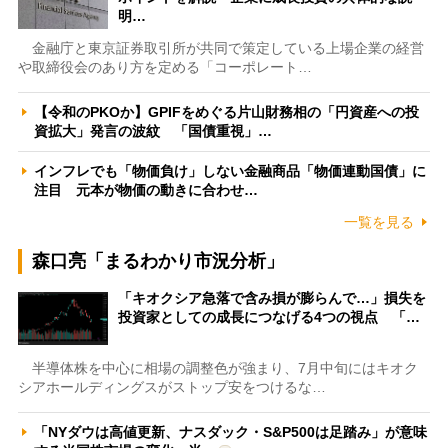
明…
金融庁と東京証券取引所が共同で策定している上場企業の経営
や取締役会のあり方を定める「コーポレート…
【令和のPKOか】GPIFをめぐる片山財務相の「円資産への投
資拡大」発言の波紋 「国債重視」…
インフレでも「物価負け」しない金融商品「物価連動国債」に
注目 元本が物価の動きに合わせ…
一覧を見る
森口亮「まるわかり市況分析」
「キオクシア急落で含み損が膨らんで…」損失を
投資家としての成長につなげる4つの視点 「…
半導体株を中心に相場の調整色が強まり、7月中旬にはキオク
シアホールディングスがストップ安をつけるな…
「NYダウは高値更新、ナスダック・S&P500は足踏み」が意味