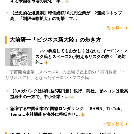
する米国株市場の変化 半…
【歴史的な爆騰劇】時価総額10兆円企業が「2連続ストップ
高」「制限値幅拡大」の衝撃 フ…
一覧を見る
大前研一「ビジネス新大陸」の歩き方
「いつ暴発してもおかしくはない」イーロン・マ
スク氏とスペースXが抱えるリスクの数々「絶対
的…
宇宙開発企業「スペースX」の上場で史上初の「兆万長者（ト
リリオネア）」となったイーロン・マスク氏。…
【3メガバンクは純利益5兆円超】銀行、商社、ゼネコンは最高
益続出の一方で、中小企業・…
急増する中国企業の“国籍ロンダリング” SHEIN、TikTok、
Temu…本社機能を海外に移転させ…
一覧を見る