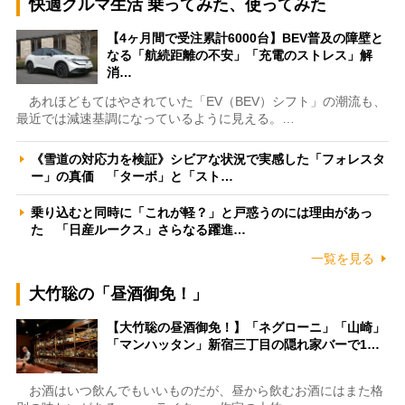
快適クルマ生活 乗ってみた、使ってみた
【4ヶ月間で受注累計6000台】BEV普及の障壁と
なる「航続距離の不安」「充電のストレス」解
消…
あれほどもてはやされていた「EV（BEV）シフト」の潮流も、
最近では減速基調になっているように見える。…
《雪道の対応力を検証》シビアな状況で実感した「フォレスタ
ー」の真価 「ターボ」と「スト…
乗り込むと同時に「これが軽？」と戸惑うのには理由があっ
た 「日産ルークス」さらなる躍進…
一覧を見る
大竹聡の「昼酒御免！」
【大竹聡の昼酒御免！】「ネグローニ」「山崎」
「マンハッタン」新宿三丁目の隠れ家バーで1…
お酒はいつ飲んでもいいものだが、昼から飲むお酒にはまた格