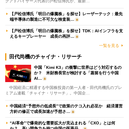
クアドバイザーズ代表の戸松信博氏が、最新…
【戸松信博氏「明日の爆騰株」を探せ】レーザーテック：最先
端半導体の製造に不可欠な検査装…
【戸松信博氏「明日の爆騰株」を探せ】TDK：AIインフラを支
えるキープレーヤー 成長の再評…
一覧を見る
田代尚機のチャイナ・リサーチ
中国「Kimi K3」の衝撃に世界はどう対応するの
か？ 米財務長官が検討する「蒸留を行う中国
AI…
中国経済に精通する中国株投資の第一人者・田代尚機氏のプレ
ミアム連載「チャイナ・リサーチ」。中国企…
中国経済“予想外の低成長”で政策のテコ入れ必至か 経済運営
方針の修正で成長加速が予想さ…
“AI革命”で爆発的な需要拡大が見込まれる「CXO」とは何
か？ 高い競争力を持つ中国の医薬品…