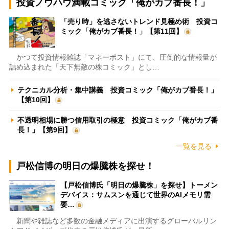
投資ノウハウ満載コミック「俺がカブ番長！」
「売り時」を逃さないトレンド見極め術 投資コ
ミック「俺がカブ番長！」【第11回】
かつて投資情報雑誌「マネーポスト」にて、圧倒的な情報量が
詰め込まれた「天下無敵の株コミック」とし…
テクニカル分析・集中講義 投資コミック「俺がカブ番長！」
【第10回】
不透明相場に勝つ信用取引の極意 投資コミック「俺がカブ番
長！」【第9回】
一覧を見る
戸松信博の明日の爆騰株を探せ！
【戸松信博氏「明日の爆騰株」を探せ】トーメン
デバイス：サムスンを通じて世界のAIメモリ需
要…
新聞や雑誌など多数の金融メディアに出演するグローバルリン