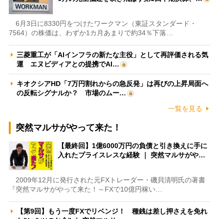
6月3日に8330円をつけたワークマン（東証スタンダード・
7564）の株価は、わずか1カ月あまりで約34％下落…
三菱重工が「AIインフラの新たな主役」として再評価される気
運 エヌビディアとの提携でAI…
キオクシアHD「7万円割れからの急反発」は再びの上昇局面へ
の反転シグナルか？ 市場のムー…
一覧を見る
突然マルサがやって来た！
【最終回】1億6000万円の負債と引き換えに手に
入れたプライスレスな経験 ｜ 突然マルサがや…
2009年12月に発行された元FXトレーダー・磯貝清明氏の著書
『突然マルサがやって来た！～FXで10億円稼い…
【第9回】もう一度FXでリベンジ！ 種銭は差し押さえを免れ