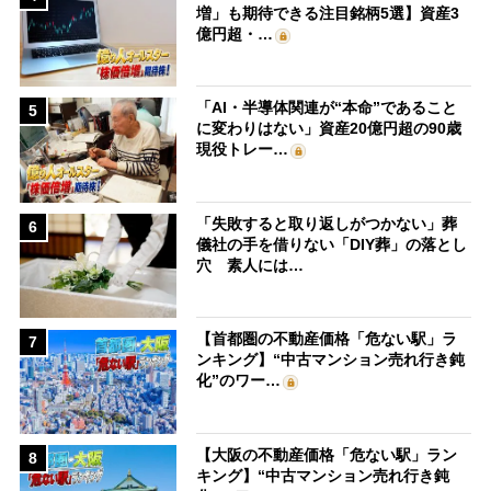
増」も期待できる注目銘柄5選】資産3
億円超・…
「AI・半導体関連が“本命”であること
5
に変わりはない」資産20億円超の90歳
現役トレー…
「失敗すると取り返しがつかない」葬
6
儀社の手を借りない「DIY葬」の落とし
穴 素人には…
【首都圏の不動産価格「危ない駅」ラ
7
ンキング】“中古マンション売れ行き鈍
化”のワー…
【大阪の不動産価格「危ない駅」ラン
8
キング】“中古マンション売れ行き鈍