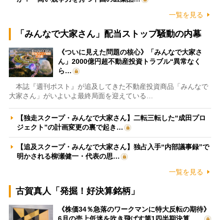
一覧を見る
「みんなで大家さん」配当ストップ騒動の内幕
《ついに見えた問題の核心》「みんなで大家さ
ん」2000億円超不動産投資トラブル“異常なく
ら…
本誌『週刊ポスト』が追及してきた不動産投資商品「みんなで
大家さん」がいよいよ最終局面を迎えている…
【独走スクープ・みんなで大家さん】二転三転した“成田プロ
ジェクト”の計画変更の裏で起き…
【追及スクープ・みんなで大家さん】独占入手“内部議事録”で
明かされる柳瀬健一・代表の思…
一覧を見る
古賀真人「発掘！好決算銘柄」
《株価34％急落のワークマンに特大反転の期待》
6月の売上低迷を吹き飛ばす第1四半期決算、…