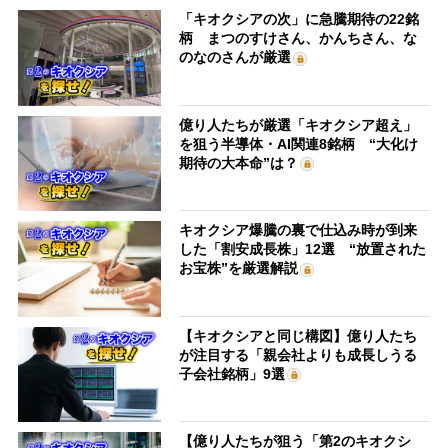
「キオクシアの次」に急騰期待の22銘
柄 まつのすけさん、かんちさん、な
のなのさんが厳選
億り人たちが厳選「キオクシア超え」
を狙う半導体・AI関連8銘柄 “大化け
期待の大本命”は？
キオクシア爆騰の裏で仕込み時が到来
した「割安成長株」12選 “放置された
お宝株”を厳選解説
【キオクシアと同じ構図】億り人たち
が注目する「親会社よりも成長しうる
子会社銘柄」9選
【億り人たちが狙う「第2のキオクシ