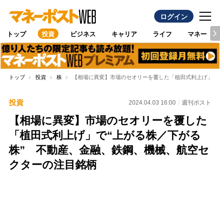
ログイン
トップ
投資
ビジネス
キャリア
ライフ
マネー
トップ
投資
株
【相場に異変】市場のセオリーを覆した「植田式利上げ」で
投資
2024.04.03 16:00
週刊ポスト
【相場に異変】市場のセオリーを覆した
「植田式利上げ」で“上がる株／下がる
株” 不動産、金融、鉄鋼、機械、航空セ
クターの注目銘柄
Loaded
:
100.00%
/
Unmute