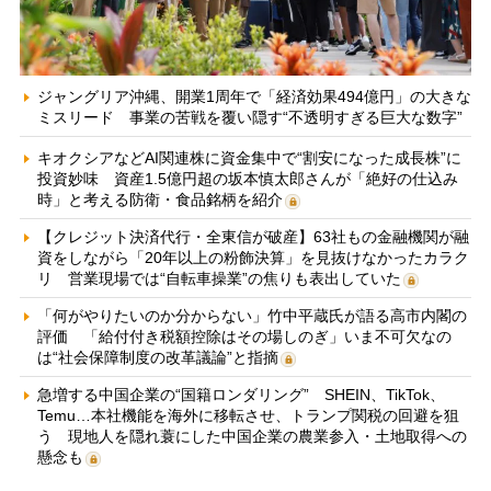
ジャングリア沖縄、開業1周年で「経済効果494億円」の大きな
ミスリード 事業の苦戦を覆い隠す“不透明すぎる巨大な数字”
キオクシアなどAI関連株に資金集中で“割安になった成長株”に
投資妙味 資産1.5億円超の坂本慎太郎さんが「絶好の仕込み
時」と考える防衛・食品銘柄を紹介
【クレジット決済代行・全東信が破産】63社もの金融機関が融
資をしながら「20年以上の粉飾決算」を見抜けなかったカラク
リ 営業現場では“自転車操業”の焦りも表出していた
「何がやりたいのか分からない」竹中平蔵氏が語る高市内閣の
評価 「給付付き税額控除はその場しのぎ」いま不可欠なの
は“社会保障制度の改革議論”と指摘
急増する中国企業の“国籍ロンダリング” SHEIN、TikTok、
Temu…本社機能を海外に移転させ、トランプ関税の回避を狙
う 現地人を隠れ蓑にした中国企業の農業参入・土地取得への
懸念も