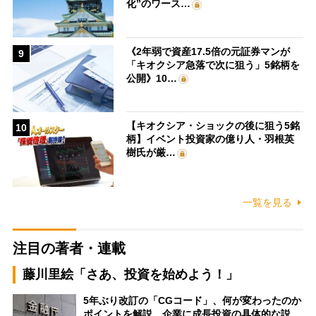
化”のワース…
《2年弱で資産17.5倍の元証券マンが
9
「キオクシア急落で次に狙う」5銘柄を
公開》10…
【キオクシア・ショックの後に狙う5銘
10
柄】イベント投資家の億り人・羽根英
樹氏が厳…
一覧を見る
注目の著者・連載
藤川里絵「さあ、投資を始めよう！」
5年ぶり改訂の「CGコード」、何が変わったのか
ポイントを解説 企業に成長投資の具体的な説