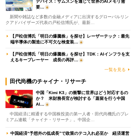
デバイス：サムスンを通じて世界のAIメモリ需
要…
新聞や雑誌など多数の金融メディアに出演するグローバルリン
クアドバイザーズ代表の戸松信博氏が、最新…
【戸松信博氏「明日の爆騰株」を探せ】レーザーテック：最先
端半導体の製造に不可欠な検査装…
【戸松信博氏「明日の爆騰株」を探せ】TDK：AIインフラを支
えるキープレーヤー 成長の再評…
一覧を見る
田代尚機のチャイナ・リサーチ
中国「Kimi K3」の衝撃に世界はどう対応するの
か？ 米財務長官が検討する「蒸留を行う中国
AI…
中国経済に精通する中国株投資の第一人者・田代尚機氏のプレ
ミアム連載「チャイナ・リサーチ」。中国企…
中国経済“予想外の低成長”で政策のテコ入れ必至か 経済運営