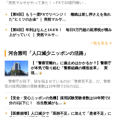
『突然マルサがやって来た！～FXで10億円稼い…
【第9回】もう一度FXでリベンジ！ 種銭は差し押さえを免れ
た”ヒミツのお金” ｜ 突然マルサ…
【第8回】年利はなんと14.6％！ 毎日5万円超の延滞税が積み
上がっていく ｜ 突然マルサ…
一覧を見る
河合雅司「人口減少ニッポンの活路」
【「警察官離れ」に歯止めはかかるか？】警察庁
が本気で取り組む「警察組織の構造改革」 実
現…
警察庁が目下、頭を悩ませているのが「警察官不足」だ。警察
官の採用試験の受験者数は10年間で2分の1以…
【安全・安心ニッポンの危機】採用試験受験者数は10年間で2
分の1以下に！ 出生数減がも…
【医療崩壊】人口減少で「医師不足」に加えて「患者不足」に