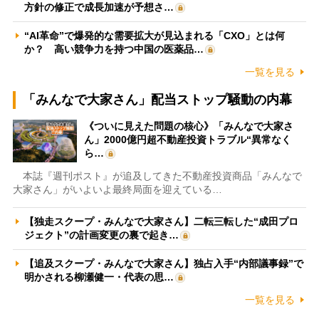
方針の修正で成長加速が予想さ…
“AI革命”で爆発的な需要拡大が見込まれる「CXO」とは何
か？ 高い競争力を持つ中国の医薬品…
一覧を見る
「みんなで大家さん」配当ストップ騒動の内幕
《ついに見えた問題の核心》「みんなで大家さ
ん」2000億円超不動産投資トラブル“異常なく
ら…
本誌『週刊ポスト』が追及してきた不動産投資商品「みんなで
大家さん」がいよいよ最終局面を迎えている…
【独走スクープ・みんなで大家さん】二転三転した“成田プロ
ジェクト”の計画変更の裏で起き…
【追及スクープ・みんなで大家さん】独占入手“内部議事録”で
明かされる柳瀬健一・代表の思…
一覧を見る