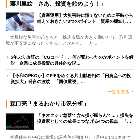
藤川里絵「さあ、投資を始めよう！」
【資産運用】大災害時に慌てないために平時から
備えておきたい3つのポイント「資産の棚卸し…
大規模な災害が起きると、株式市場が大きく動いたり、取引環
境が不安定になったりすることがある。一方…
5年ぶり改訂の「CGコード」、何が変わったのかポイントを解
説 企業に成長投資の具体的な説…
【令和のPKOか】GPIFをめぐる片山財務相の「円資産への投
資拡大」発言の波紋 「国債重視」…
一覧を見る
森口亮「まるわかり市況分析」
「キオクシア急落で含み損が膨らんで…」損失を
投資家としての成長につなげる4つの視点 「…
半導体株を中心に相場の調整色が強まり、7月中旬にはキオク