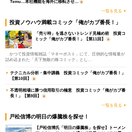
Temu…本社機能を海外に移転させ…
一覧を見る
投資ノウハウ満載コミック「俺がカブ番長！」
「売り時」を逃さないトレンド見極め術 投資コ
ミック「俺がカブ番長！」【第11回】
かつて投資情報雑誌「マネーポスト」にて、圧倒的な情報量が
詰め込まれた「天下無敵の株コミック」とし…
テクニカル分析・集中講義 投資コミック「俺がカブ番長！」
【第10回】
不透明相場に勝つ信用取引の極意 投資コミック「俺がカブ番
長！」【第9回】
一覧を見る
戸松信博の明日の爆騰株を探せ！
【戸松信博氏「明日の爆騰株」を探せ】トーメン