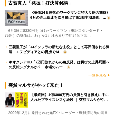
古賀真人「発掘！好決算銘柄」
《株価34％急落のワークマンに特大反転の期待》
6月の売上低迷を吹き飛ばす第1四半期決算、…
6月3日に8330円をつけたワークマン（東証スタンダード・
7564）の株価は、わずか1カ月あまりで約34％下落…
三菱重工が「AIインフラの新たな主役」として再評価される気
運 エヌビディアとの提携でAI…
キオクシアHD「7万円割れからの急反発」は再びの上昇局面へ
の反転シグナルか？ 市場のムー…
一覧を見る
突然マルサがやって来た！
【最終回】1億6000万円の負債と引き換えに手に
入れたプライスレスな経験 ｜ 突然マルサがや…
2009年12月に発行された元FXトレーダー・磯貝清明氏の著書