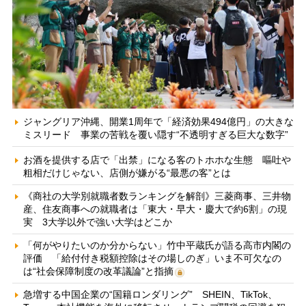
ジャングリア沖縄、開業1周年で「経済効果494億円」の大きな
ミスリード 事業の苦戦を覆い隠す“不透明すぎる巨大な数字”
お酒を提供する店で「出禁」になる客のトホホな生態 嘔吐や
粗相だけじゃない、店側が嫌がる“最悪の客”とは
《商社の大学別就職者数ランキングを解剖》三菱商事、三井物
産、住友商事への就職者は「東大・早大・慶大で約6割」の現
実 3大学以外で強い大学はどこか
「何がやりたいのか分からない」竹中平蔵氏が語る高市内閣の
評価 「給付付き税額控除はその場しのぎ」いま不可欠なの
は“社会保障制度の改革議論”と指摘
急増する中国企業の“国籍ロンダリング” SHEIN、TikTok、