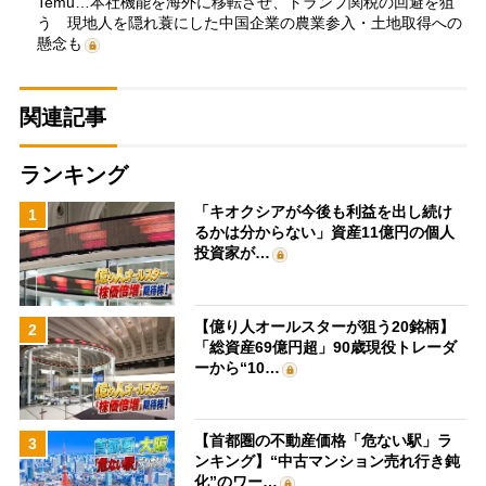
Temu…本社機能を海外に移転させ、トランプ関税の回避を狙
う 現地人を隠れ蓑にした中国企業の農業参入・土地取得への
懸念も
関連記事
ランキング
「キオクシアが今後も利益を出し続け
1
るかは分からない」資産11億円の個人
投資家が…
【億り人オールスターが狙う20銘柄】
2
「総資産69億円超」90歳現役トレーダ
ーから“10…
【首都圏の不動産価格「危ない駅」ラ
3
ンキング】“中古マンション売れ行き鈍
化”のワー…