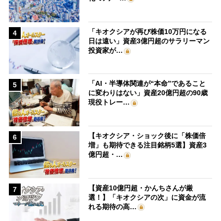
「キオクシアが再び株価10万円になる
4
日は遠い」資産3億円超のサラリーマン
投資家が…
「AI・半導体関連が“本命”であること
5
に変わりはない」資産20億円超の90歳
現役トレー…
【キオクシア・ショック後に「株価倍
6
増」も期待できる注目銘柄5選】資産3
億円超・…
【資産10億円超・かんちさんが厳
7
選！】「キオクシアの次」に資金が流
れる期待の高…