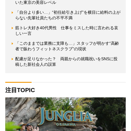
いた東京の美容レベル
「自分より多い…」“初任給引き上げ”を横目に給料の上が
らない先輩社員たちの不平不満
筋トレ大好き40代男性 仕事をミスした時に言われる哀
しい一言
「このままでは業務に支障も…」スタッフが明かす“高齢
者で賑わうフィットネスクラブ”の現状
配慮が足りなかった？ 両親からの就職祝いをSNSに投
稿した新社会人の誤算
注目TOPIC