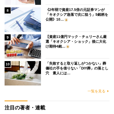
《2年弱で資産17.5倍の元証券マンが
8
「キオクシア急落で次に狙う」5銘柄を
公開》10…
【資産11億円マック・チェリーさん厳
9
選「キオクシア・ショック」後に大化
け期待4銘…
「失敗すると取り返しがつかない」葬
10
儀社の手を借りない「DIY葬」の落とし
穴 素人には…
一覧を見る
注目の著者・連載