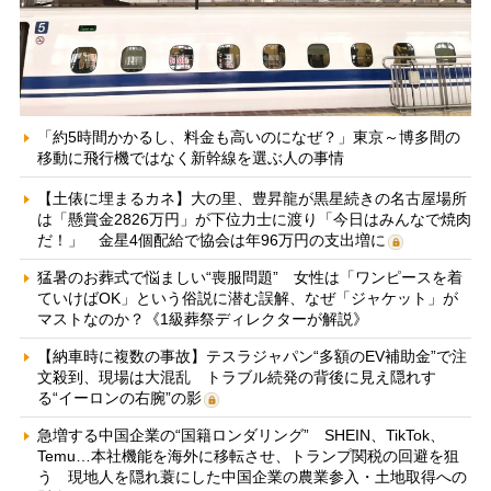
「約5時間かかるし、料金も高いのになぜ？」東京～博多間の
移動に飛行機ではなく新幹線を選ぶ人の事情
【土俵に埋まるカネ】大の里、豊昇龍が黒星続きの名古屋場所
は「懸賞金2826万円」が下位力士に渡り「今日はみんなで焼肉
だ！」 金星4個配給で協会は年96万円の支出増に
猛暑のお葬式で悩ましい“喪服問題” 女性は「ワンピースを着
ていけばOK」という俗説に潜む誤解、なぜ「ジャケット」が
マストなのか？《1級葬祭ディレクターが解説》
【納車時に複数の事故】テスラジャパン“多額のEV補助金”で注
文殺到、現場は大混乱 トラブル続発の背後に見え隠れす
る“イーロンの右腕”の影
急増する中国企業の“国籍ロンダリング” SHEIN、TikTok、
Temu…本社機能を海外に移転させ、トランプ関税の回避を狙
う 現地人を隠れ蓑にした中国企業の農業参入・土地取得への