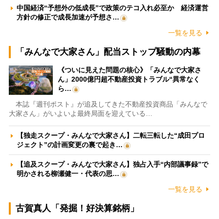
中国経済“予想外の低成長”で政策のテコ入れ必至か 経済運営
方針の修正で成長加速が予想さ…
一覧を見る
「みんなで大家さん」配当ストップ騒動の内幕
《ついに見えた問題の核心》「みんなで大家さ
ん」2000億円超不動産投資トラブル“異常なく
ら…
本誌『週刊ポスト』が追及してきた不動産投資商品「みんなで
大家さん」がいよいよ最終局面を迎えている…
【独走スクープ・みんなで大家さん】二転三転した“成田プロ
ジェクト”の計画変更の裏で起き…
【追及スクープ・みんなで大家さん】独占入手“内部議事録”で
明かされる柳瀬健一・代表の思…
一覧を見る
古賀真人「発掘！好決算銘柄」