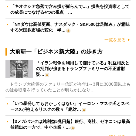
「キオクシア急落で含み損が膨らんで…」損失を投資家として
の成長につなげる4つの視点 …
「NYダウは高値更新、ナスダック・S&P500は足踏み」が意味
する米国株市場の変化 半…
一覧を見る
大前研一「ビジネス新大陸」の歩き方
「イラン戦争を利用して儲けている」利益相反と
の批判が強まるトランプファミリーの不正蓄財
疑…
トランプ大統領のファミリー信託が今年1～3月に3000回以上も
の証券取引を行っていたことが明らかになり…
「いつ暴発してもおかしくはない」イーロン・マスク氏とスペ
ースXが抱えるリスクの数々「絶対…
【3メガバンクは純利益5兆円超】銀行、商社、ゼネコンは最高
益続出の一方で、中小企業・…