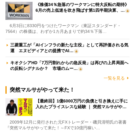
《株価34％急落のワークマンに特大反転の期待》
6月の売上低迷を吹き飛ばす第1四半期決算、…
6月3日に8330円をつけたワークマン（東証スタンダード・
7564）の株価は、わずか1カ月あまりで約34％下落…
三菱重工が「AIインフラの新たな主役」として再評価される気
運 エヌビディアとの提携でAI…
キオクシアHD「7万円割れからの急反発」は再びの上昇局面へ
の反転シグナルか？ 市場のムー…
一覧を見る
突然マルサがやって来た！
【最終回】1億6000万円の負債と引き換えに手に
入れたプライスレスな経験 ｜ 突然マルサがや…
2009年12月に発行された元FXトレーダー・磯貝清明氏の著書
『突然マルサがやって来た！～FXで10億円稼い…