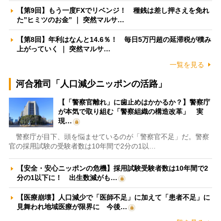
【第9回】もう一度FXでリベンジ！ 種銭は差し押さえを免れ
た”ヒミツのお金” ｜ 突然マルサ…
【第8回】年利はなんと14.6％！ 毎日5万円超の延滞税が積み
上がっていく ｜ 突然マルサ…
一覧を見る
河合雅司「人口減少ニッポンの活路」
【「警察官離れ」に歯止めはかかるか？】警察庁
が本気で取り組む「警察組織の構造改革」 実
現…
警察庁が目下、頭を悩ませているのが「警察官不足」だ。警察
官の採用試験の受験者数は10年間で2分の1以…
【安全・安心ニッポンの危機】採用試験受験者数は10年間で2
分の1以下に！ 出生数減がも…
【医療崩壊】人口減少で「医師不足」に加えて「患者不足」に
見舞われ地域医療が限界に 今後…