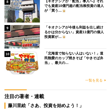
【キオクシアが「配当」導入へ】それ
8
でも資産10億円超の配当株投資の達人
が「買う…
「キオクシアが今後も利益を出し続け
9
るかは分からない」資産11億円の個人
投資家が…
「北海道で知らない人はいない！」道
10
民熱愛のカップ焼きそば「やきそば弁
当」、最大の…
一覧を見る
注目の著者・連載
藤川里絵「さあ、投資を始めよう！」