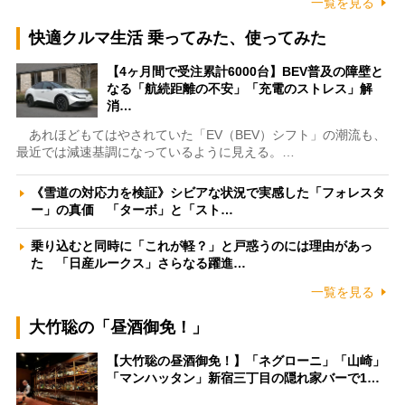
一覧を見る
快適クルマ生活 乗ってみた、使ってみた
【4ヶ月間で受注累計6000台】BEV普及の障壁と
なる「航続距離の不安」「充電のストレス」解
消…
あれほどもてはやされていた「EV（BEV）シフト」の潮流も、
最近では減速基調になっているように見える。…
《雪道の対応力を検証》シビアな状況で実感した「フォレスタ
ー」の真価 「ターボ」と「スト…
乗り込むと同時に「これが軽？」と戸惑うのには理由があっ
た 「日産ルークス」さらなる躍進…
一覧を見る
大竹聡の「昼酒御免！」
【大竹聡の昼酒御免！】「ネグローニ」「山崎」
「マンハッタン」新宿三丁目の隠れ家バーで1…