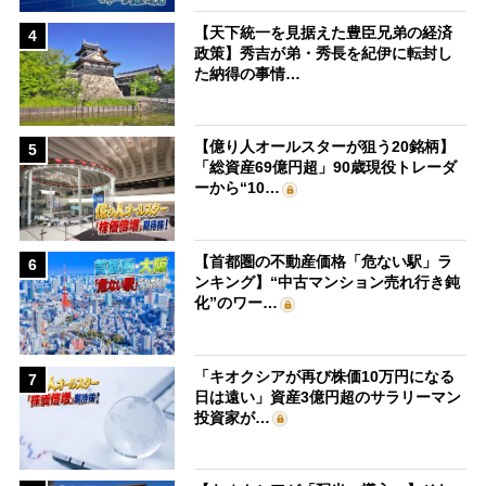
【天下統一を見据えた豊臣兄弟の経済
4
政策】秀吉が弟・秀長を紀伊に転封し
た納得の事情…
【億り人オールスターが狙う20銘柄】
5
「総資産69億円超」90歳現役トレーダ
ーから“10…
【首都圏の不動産価格「危ない駅」ラ
6
ンキング】“中古マンション売れ行き鈍
化”のワー…
「キオクシアが再び株価10万円になる
7
日は遠い」資産3億円超のサラリーマン
投資家が…