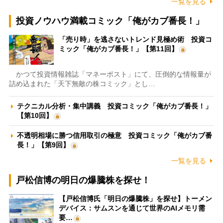
一覧を見る
投資ノウハウ満載コミック「俺がカブ番長！」
「売り時」を逃さないトレンド見極め術 投資コ
ミック「俺がカブ番長！」【第11回】
かつて投資情報雑誌「マネーポスト」にて、圧倒的な情報量が
詰め込まれた「天下無敵の株コミック」とし…
テクニカル分析・集中講義 投資コミック「俺がカブ番長！」
【第10回】
不透明相場に勝つ信用取引の極意 投資コミック「俺がカブ番
長！」【第9回】
一覧を見る
戸松信博の明日の爆騰株を探せ！
【戸松信博氏「明日の爆騰株」を探せ】トーメン
デバイス：サムスンを通じて世界のAIメモリ需
要…