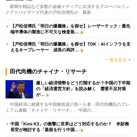
新聞や雑誌など多数の金融メディアに出演するグローバルリン
クアドバイザーズ代表の戸松信博氏が、最新…
【戸松信博氏「明日の爆騰株」を探せ】レーザーテック：最先
端半導体の製造に不可欠な検査装…
【戸松信博氏「明日の爆騰株」を探せ】TDK：AIインフラを支
えるキープレーヤー 成長の再評…
一覧を見る
田代尚機のチャイナ・リサーチ
厳しい経済情勢をどう打開するか？中国の下半期
の「経済運営方針」を読み解く 需要不足対策
が…
中国経済に精通する中国株投資の第一人者・田代尚機氏のプレ
ミアム連載「チャイナ・リサーチ」。中国の…
中国「Kimi K3」の衝撃に世界はどう対応するのか？ 米財務
長官が検討する「蒸留を行う中国…