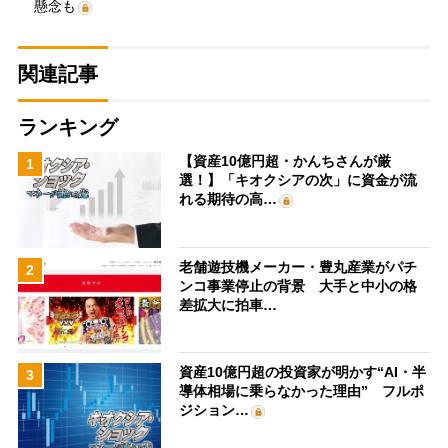
懸念も
関連記事
ランキング
【資産10億円超・かんちさんが厳
1
選！】「キオクシアの次」に資金が流
れる期待の高…
老舗遊技機メーカー・豊丸産業がパチ
2
ンコ事業停止の背景 大手と中小の格
差拡大に拍車…
資産10億円超の投資家が明かす“AI・半
3
導体相場に乗らなかった理由” フルポ
ジション…