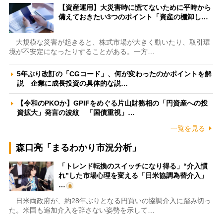
【資産運用】大災害時に慌てないために平時から
備えておきたい3つのポイント「資産の棚卸し…
大規模な災害が起きると、株式市場が大きく動いたり、取引環
境が不安定になったりすることがある。一方…
5年ぶり改訂の「CGコード」、何が変わったのかポイントを解
説 企業に成長投資の具体的な説…
【令和のPKOか】GPIFをめぐる片山財務相の「円資産への投
資拡大」発言の波紋 「国債重視」…
一覧を見る
森口亮「まるわかり市況分析」
「トレンド転換のスイッチになり得る」“介入慣
れ”した市場心理を変える「日米協調為替介入」
…
日米両政府が、約28年ぶりとなる円買いの協調介入に踏み切っ
た。米国も追加介入を辞さない姿勢を示して…