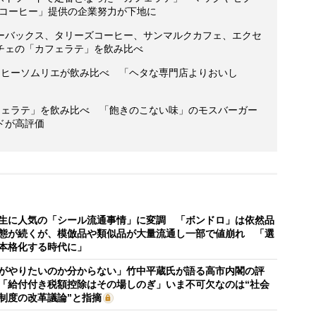
いコーヒー」提供の企業努力が下地に
ーバックス、タリーズコーヒー、サンマルクカフェ、エクセ
チェの「カフェラテ」を飲み比べ
ーヒーソムリエが飲み比べ 「ヘタな専門店よりおいし
フェラテ」を飲み比べ 「飽きのこない味」のモスバーガー
ドが高評価
生に人気の「シール流通事情」に変調 「ボンドロ」は依然品
態が続くが、模倣品や類似品が大量流通し一部で値崩れ 「選
本格化する時代に」
がやりたいのか分からない」竹中平蔵氏が語る高市内閣の評
「給付付き税額控除はその場しのぎ」いま不可欠なのは“社会
制度の改革議論”と指摘