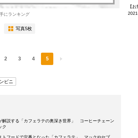
【お
202
手にランキング
写真5枚
2
3
4
5
ンビニ
が解説する「カフェラテの奥深き世界」 コーヒーチェーン
ック
ストフードで定番となった「カフェラテ」 マックやセブ