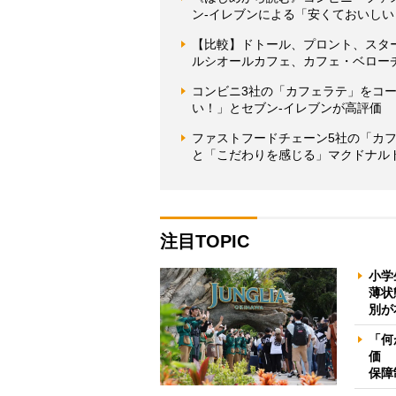
ン-イレブンによる「安くておいし
【比較】ドトール、プロント、スタ
ルシオールカフェ、カフェ・ベロー
コンビニ3社の「カフェラテ」をコ
い！」とセブン-イレブンが高評価
ファストフードチェーン5社の「カ
と「こだわりを感じる」マクドナル
注目TOPIC
小学
薄状
別が
「何
価 
保障