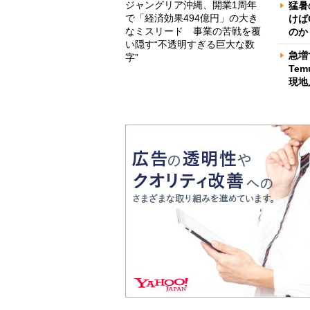
ジャングリア沖縄、開業1周年
猛暑
で「経済効果494億円」の大き
けば
なミスリード 事業の苦戦を覆
のか
い隠す“不透明すぎる巨大な数
急増
字”
Te
現地