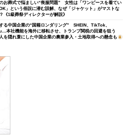
のお葬式で悩ましい“喪服問題” 女性は「ワンピースを着てい
OK」という俗説に潜む誤解、なぜ「ジャケット」がマストな
？《1級葬祭ディレクターが解説》
する中国企業の“国籍ロンダリング” SHEIN、TikTok、
mu…本社機能を海外に移転させ、トランプ関税の回避を狙う
人を隠れ蓑にした中国企業の農業参入・土地取得への懸念も