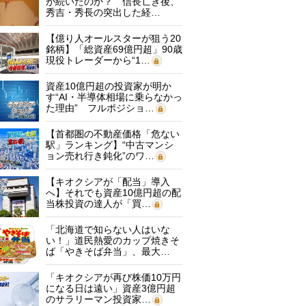
が続いたのか？ 信長亡き後、
秀吉・秀長の突出した経…
【億り人オールスターが狙う20
銘柄】「総資産69億円超」90歳
現役トレーダーから“1…
資産10億円超の投資家が明か
す“AI・半導体相場に乗らなかっ
た理由” フルポジショ…
【首都圏の不動産価格「危ない
駅」ランキング】“中古マンシ
ョン売れ行き鈍化”のワ…
【キオクシアが「配当」導入
へ】それでも資産10億円超の配
当株投資の達人が「買…
「北海道で知らない人はいな
い！」道民熱愛のカップ焼きそ
ば「やきそば弁当」、最大…
「キオクシアが再び株価10万円
になる日は遠い」資産3億円超
のサラリーマン投資家…