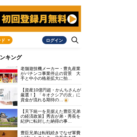
ンド
ログイン
ンキング
老舗遊技機メーカー・豊丸産業
がパチンコ事業停止の背景 大
手と中小の格差拡大に拍…
【資産10億円超・かんちさんが
厳選！】「キオクシアの次」に
資金が流れる期待の…
【天下統一を見据えた豊臣兄弟
の経済政策】秀吉が弟・秀長を
紀伊に転封した納得の事…
豊臣兄弟は転戦続きでなぜ軍費