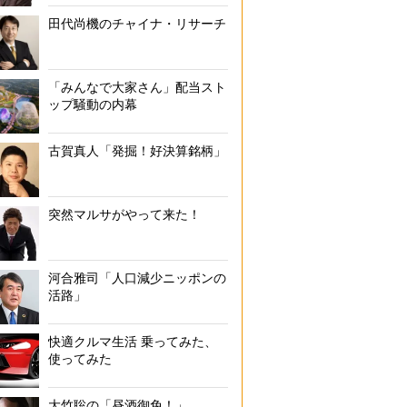
田代尚機のチャイナ・リサーチ
「みんなで大家さん」配当スト
ップ騒動の内幕
古賀真人「発掘！好決算銘柄」
突然マルサがやって来た！
河合雅司「人口減少ニッポンの
活路」
快適クルマ生活 乗ってみた、
使ってみた
大竹聡の「昼酒御免！」