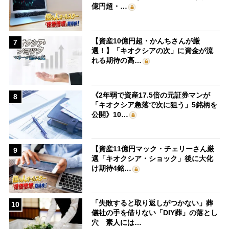
億円超・…
【資産10億円超・かんちさんが厳
7
選！】「キオクシアの次」に資金が流
れる期待の高…
《2年弱で資産17.5倍の元証券マンが
8
「キオクシア急落で次に狙う」5銘柄を
公開》10…
【資産11億円マック・チェリーさん厳
9
選「キオクシア・ショック」後に大化
け期待4銘…
「失敗すると取り返しがつかない」葬
10
儀社の手を借りない「DIY葬」の落とし
穴 素人には…