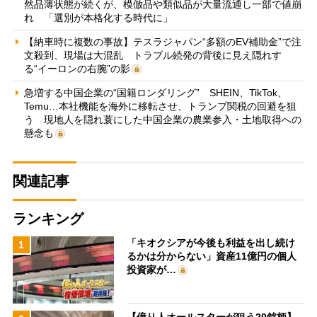
然品薄状態が続くが、模倣品や類似品が大量流通し一部で値崩
れ 「選別が本格化する時代に」
【納車時に複数の事故】テスラジャパン“多額のEV補助金”で注
文殺到、現場は大混乱 トラブル続発の背後に見え隠れす
る“イーロンの右腕”の影
急増する中国企業の“国籍ロンダリング” SHEIN、TikTok、
Temu…本社機能を海外に移転させ、トランプ関税の回避を狙
う 現地人を隠れ蓑にした中国企業の農業参入・土地取得への
懸念も
関連記事
ランキング
「キオクシアが今後も利益を出し続け
1
るかは分からない」資産11億円の個人
投資家が…