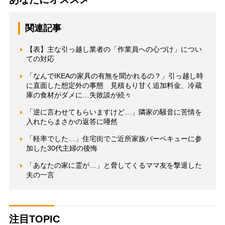
関連記事
【表】主な引っ越し業者の「作業員への心づけ」につい
ての対応
「なんでIKEAの家具の有無を聞かれるの？」引っ越し時
に直面した想定外の事態 見積もり甘く追加料金、冷蔵
庫の食材がダメに…失敗談が続々
「逆に言わせてもらいますけど…」隣家の騒音に苦情を
入れたらまさかの返答に唖然
「軽率でした…」住宅街でご近所家族バーベキューに参
加した30代主婦の後悔
「あなたの家に霊が…」と脅してくるママ友を撃退した
夫の一言
注目TOPIC