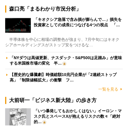
森口亮「まるわかり市況分析」
「キオクシア急落で含み損が膨らんで…」損失を
投資家としての成長につなげる4つの視点 「…
半導体株を中心に相場の調整色が強まり、7月中旬にはキオク
シアホールディングスがストップ安をつけるな…
「NYダウは高値更新、ナスダック・S&P500は足踏み」が意味
する米国株市場の変化 半…
【歴史的な爆騰劇】時価総額10兆円企業が「2連続ストップ
高」「制限値幅拡大」の衝撃 フ…
一覧を見る
大前研一「ビジネス新大陸」の歩き方
「いつ暴発してもおかしくはない」イーロン・マ
スク氏とスペースXが抱えるリスクの数々「絶対
的…