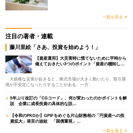
一覧を見る
注目の著者・連載
藤川里絵「さあ、投資を始めよう！」
【資産運用】大災害時に慌てないために平時から
備えておきたい3つのポイント「資産の棚卸し…
大規模な災害が起きると、株式市場が大きく動いたり、取引環
境が不安定になったりすることがある。一方…
5年ぶり改訂の「CGコード」、何が変わったのかポイントを解
説 企業に成長投資の具体的な説…
【令和のPKOか】GPIFをめぐる片山財務相の「円資産への投
資拡大」発言の波紋 「国債重視」…
一覧を見る