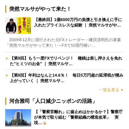
突然マルサがやって来た！
【最終回】1億6000万円の負債と引き換えに手に
入れたプライスレスな経験 ｜ 突然マルサがや…
2009年12月に発行された元FXトレーダー・磯貝清明氏の著書
『突然マルサがやって来た！～FXで10億円稼い…
【第9回】もう一度FXでリベンジ！ 種銭は差し押さえを免れ
た”ヒミツのお金” ｜ 突然マルサ…
【第8回】年利はなんと14.6％！ 毎日5万円超の延滞税が積み
上がっていく ｜ 突然マルサ…
一覧を見る
河合雅司「人口減少ニッポンの活路」
【「警察官離れ」に歯止めはかかるか？】警察庁
が本気で取り組む「警察組織の構造改革」 実
現…