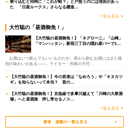
乗り込むと同時に「これが軽？」と戸惑うのには理由があっ
た 「日産ルークス」さらなる躍進…
一覧を見る
大竹聡の「昼酒御免！」
【大竹聡の昼酒御免！】「ネグローニ」「山崎」
「マンハッタン」新宿三丁目の隠れ家バーで1…
お酒はいつ飲んでもいいものだが、昼から飲むお酒にはまた格
別の味わいがある――。ライター・作家の大竹…
【大竹聡の昼酒御免！】今の若者は「なめろう」や「キヌカツ
ギ」を知らないって本当？ 昔の…
【大竹聡の昼酒御免！】京急線で多摩川越えて「川崎の大衆酒
場」へと昼酒旅 押し寄せるノス…
一覧を見る
著者・連載の一覧を見る