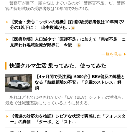
警察庁が目下、頭を悩ませているのが「警察官不足」だ。警察
官の採用試験の受験者数は10年間で2分の1以…
【安全・安心ニッポンの危機】採用試験受験者数は10年間で2
分の1以下に！ 出生数減がも…
【医療崩壊】人口減少で「医師不足」に加えて「患者不足」に
見舞われ地域医療が限界に 今後…
一覧を見る
快適クルマ生活 乗ってみた、使ってみた
【4ヶ月間で受注累計6000台】BEV普及の障壁と
なる「航続距離の不安」「充電のストレス」解
消…
あれほどもてはやされていた「EV（BEV）シフト」の潮流も、
最近では減速基調になっているように見える。…
《雪道の対応力を検証》シビアな状況で実感した「フォレスタ
ー」の真価 「ターボ」と「スト…