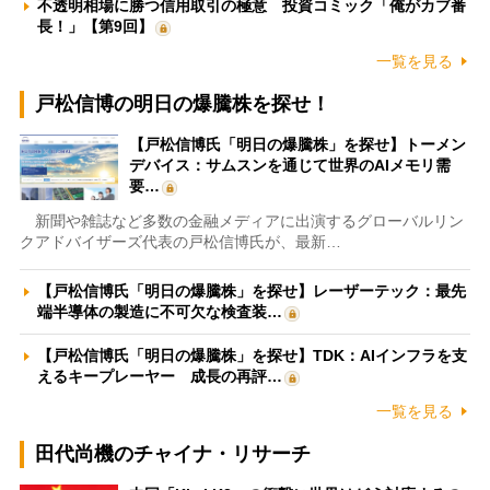
不透明相場に勝つ信用取引の極意 投資コミック「俺がカブ番
長！」【第9回】
一覧を見る
戸松信博の明日の爆騰株を探せ！
【戸松信博氏「明日の爆騰株」を探せ】トーメン
デバイス：サムスンを通じて世界のAIメモリ需
要…
新聞や雑誌など多数の金融メディアに出演するグローバルリン
クアドバイザーズ代表の戸松信博氏が、最新…
【戸松信博氏「明日の爆騰株」を探せ】レーザーテック：最先
端半導体の製造に不可欠な検査装…
【戸松信博氏「明日の爆騰株」を探せ】TDK：AIインフラを支
えるキープレーヤー 成長の再評…
一覧を見る
田代尚機のチャイナ・リサーチ