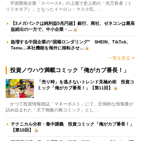
宇宙開発企業「スペースX」の上場で史上初の「兆万長者（ト
リリオネア）」となったイーロン・マスク氏。…
【3メガバンクは純利益5兆円超】銀行、商社、ゼネコンは最高
益続出の一方で、中小企業・…
急増する中国企業の“国籍ロンダリング” SHEIN、TikTok、
Temu…本社機能を海外に移転させ…
一覧を見る
投資ノウハウ満載コミック「俺がカブ番長！」
「売り時」を逃さないトレンド見極め術 投資コ
ミック「俺がカブ番長！」【第11回】
かつて投資情報雑誌「マネーポスト」にて、圧倒的な情報量が
詰め込まれた「天下無敵の株コミック」とし…
テクニカル分析・集中講義 投資コミック「俺がカブ番長！」
【第10回】