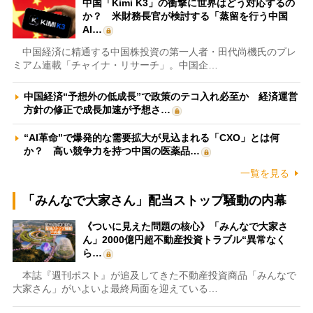
中国「Kimi K3」の衝撃に世界はどう対応するの
か？ 米財務長官が検討する「蒸留を行う中国
AI…
中国経済に精通する中国株投資の第一人者・田代尚機氏のプレ
ミアム連載「チャイナ・リサーチ」。中国企…
中国経済“予想外の低成長”で政策のテコ入れ必至か 経済運営
方針の修正で成長加速が予想さ…
“AI革命”で爆発的な需要拡大が見込まれる「CXO」とは何
か？ 高い競争力を持つ中国の医薬品…
一覧を見る
「みんなで大家さん」配当ストップ騒動の内幕
《ついに見えた問題の核心》「みんなで大家さ
ん」2000億円超不動産投資トラブル“異常なく
ら…
本誌『週刊ポスト』が追及してきた不動産投資商品「みんなで
大家さん」がいよいよ最終局面を迎えている…