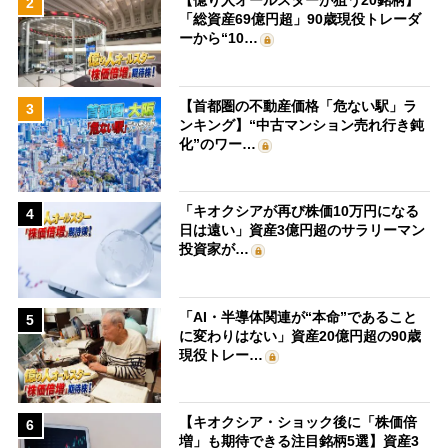
【億り人オールスターが狙う20銘柄】
2
「総資産69億円超」90歳現役トレーダ
ーから“10…
【首都圏の不動産価格「危ない駅」ラ
3
ンキング】“中古マンション売れ行き鈍
化”のワー…
「キオクシアが再び株価10万円になる
4
日は遠い」資産3億円超のサラリーマン
投資家が…
「AI・半導体関連が“本命”であること
5
に変わりはない」資産20億円超の90歳
現役トレー…
【キオクシア・ショック後に「株価倍
6
増」も期待できる注目銘柄5選】資産3