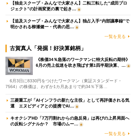
【独走スクープ・みんなで大家さん】二転三転した“成田プロ
ジェクト”の計画変更の裏で起き…
【追及スクープ・みんなで大家さん】独占入手“内部議事録”で
明かされる柳瀬健一・代表の思…
一覧を見る
古賀真人「発掘！好決算銘柄」
《株価34％急落のワークマンに特大反転の期待》
6月の売上低迷を吹き飛ばす第1四半期決算、…
6月3日に8330円をつけたワークマン（東証スタンダード・
7564）の株価は、わずか1カ月あまりで約34％下落…
三菱重工が「AIインフラの新たな主役」として再評価される気
運 エヌビディアとの提携でAI…
キオクシアHD「7万円割れからの急反発」は再びの上昇局面へ
の反転シグナルか？ 市場のムー…
一覧を見る