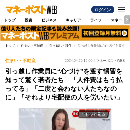
ログイン
トップ
投資
ビジネス
キャリア
ライフ
マネー
トップ
住まい・不動産
引っ越し・移住
引っ越し作業員に“心づけ”を渡す
住まい・不動産
2024.04.25 15:00
マネーポストWEB
引っ越し作業員に“心づけ”を渡す慣習を
知って驚く若者たち 「人件費はもう払
ってる」「二度と会わない人たちなの
に」「それより宅配便の人を労いたい」
もっと見る
arrow_forward_ios