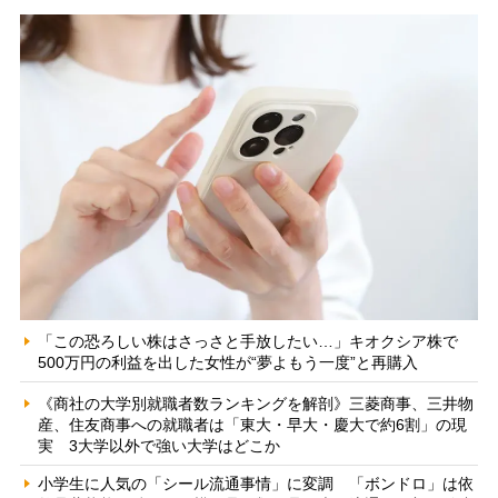
「この恐ろしい株はさっさと手放したい…」キオクシア株で
500万円の利益を出した女性が“夢よもう一度”と再購入
《商社の大学別就職者数ランキングを解剖》三菱商事、三井物
産、住友商事への就職者は「東大・早大・慶大で約6割」の現
実 3大学以外で強い大学はどこか
小学生に人気の「シール流通事情」に変調 「ボンドロ」は依