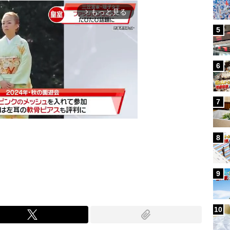
もっと見る
arrow_forward_ios
5
6
7
8
Mute
9
10