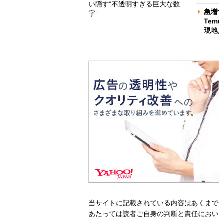
い隠す“不透明すぎる巨大な数
急増
字”
Te
現地
当サイトに記載されている内容はあくまで
あたっては読者ご自身の判断と責任におい