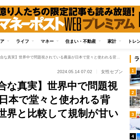
ア
ライフ
マネー
住まい・不動産
家計
トレ
【国産食品の不都合な真実】世界中で問題視されている農薬が日本で堂々と使われる背景 食品添加物も世界と比較して規制が甘い現実
ラ
1
2024.05.14 07:02
女性セブン
合な真実】世界中で問題視
2
日本で堂々と使われる背
世界と比較して規制が甘い
3
4