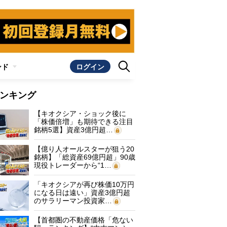
ンド
ログイン
ンキング
【キオクシア・ショック後に
「株価倍増」も期待できる注目
銘柄5選】資産3億円超…
【億り人オールスターが狙う20
銘柄】「総資産69億円超」90歳
現役トレーダーから“1…
「キオクシアが再び株価10万円
になる日は遠い」資産3億円超
のサラリーマン投資家…
【首都圏の不動産価格「危ない