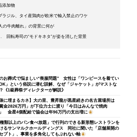
品添加物
ブラジル、タイ産鶏肉が欧米で輸入禁止のワケ
カ人の牛肉離れ」の背景に何が
 回転寿司の“モドキネタ”が姿を消した背景
のお葬式で悩ましい“喪服問題” 女性は「ワンピースを着てい
OK」という俗説に潜む誤解、なぜ「ジャケット」がマストな
？《1級葬祭ディレクターが解説》
俵に埋まるカネ】大の里、豊昇龍が黒星続きの名古屋場所は
賞金2826万円」が下位力士に渡り「今日はみんなで焼肉
」 金星4個配給で協会は年96万円の支出増に
0種類以上のパン食べ放題」で行列のできる新形態レストランを
けるサンマルクホールディングス 同社に聞いた「店舗展開の
セプト」、事業を多角化してもぶれない軸