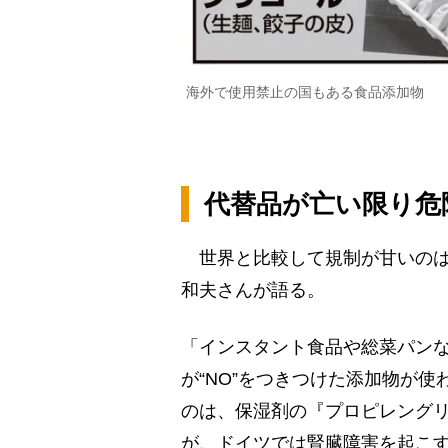
海外で使用禁止の国もある食品添加物
代替品が亡い限り危
世界と比較して規制が甘いのは
和夫さんが語る。
「インスタント食品や総菜パン
が“NO”をつきつけた添加物が
のは、保湿剤の『プロピレング
が、ドイツでは腎臓障害を起こ