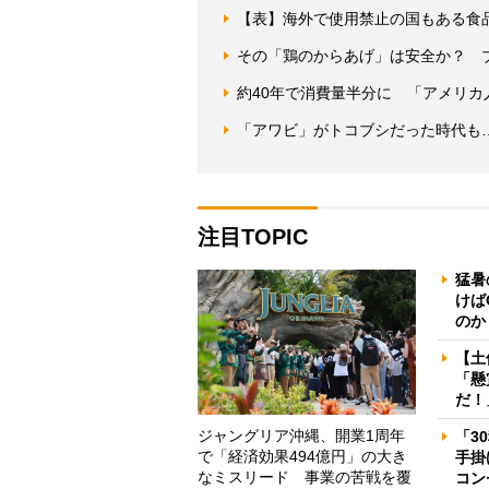
【表】海外で使用禁止の国もある食
その「鶏のからあげ」は安全か？ 
約40年で消費量半分に 「アメリ
「アワビ」がトコブシだった時代も…
注目TOPIC
猛暑
けば
のか
【土
「懸
だ！
ジャングリア沖縄、開業1周年
「3
で「経済効果494億円」の大き
手掛
なミスリード 事業の苦戦を覆
コン