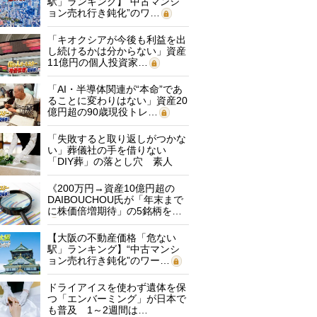
駅」ランキング】“中古マンシ
ョン売れ行き鈍化”のワ…
「キオクシアが今後も利益を出
し続けるかは分からない」資産
11億円の個人投資家…
「AI・半導体関連が“本命”であ
ることに変わりはない」資産20
億円超の90歳現役トレ…
「失敗すると取り返しがつかな
い」葬儀社の手を借りない
「DIY葬」の落とし穴 素人
に…
《200万円→資産10億円超の
DAIBOUCHOU氏が「年末まで
に株価倍増期待」の5銘柄を…
【大阪の不動産価格「危ない
駅」ランキング】“中古マンシ
ョン売れ行き鈍化”のワー…
ドライアイスを使わず遺体を保
つ「エンバーミング」が日本で
も普及 1～2週間は…