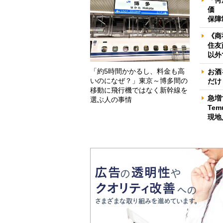
価 
保障
《商
住友
以外
「約5時間かかるし、料金も高
お酒
いのになぜ？」東京～博多間の
だけ
移動に飛行機ではなく新幹線を
急増
選ぶ人の事情
Te
現地