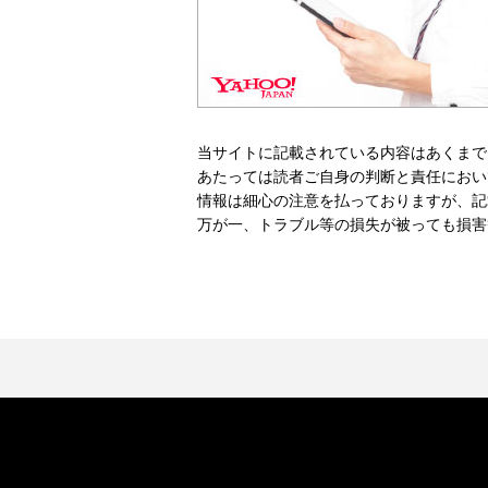
当サイトに記載されている内容はあくまで
あたっては読者ご自身の判断と責任におい
情報は細心の注意を払っておりますが、記
万が一、トラブル等の損失が被っても損害