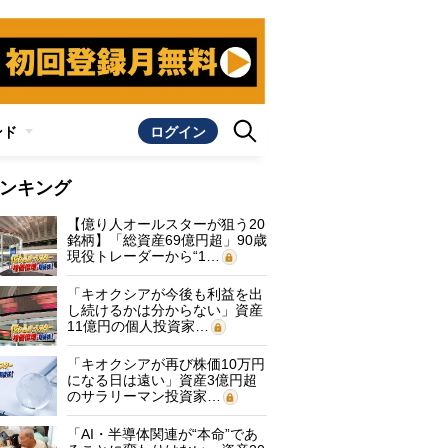
ンド
ログイン
ンキング
【億り人オールスターが狙う20
銘柄】「総資産69億円超」90歳
現役トレーダーから“1…
「キオクシアが今後も利益を出
し続けるかは分からない」資産
11億円の個人投資家…
「キオクシアが再び株価10万円
になる日は遠い」資産3億円超
のサラリーマン投資家…
「AI・半導体関連が“本命”であ