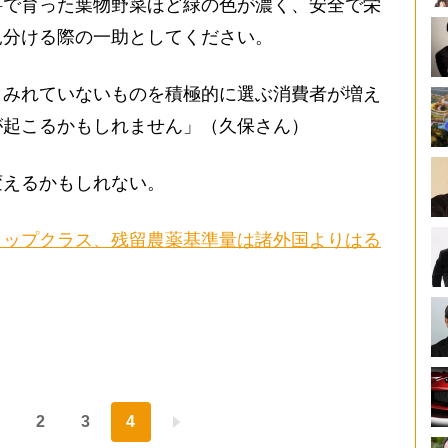
料で育った葉物野菜ほど緑の色が濃く、安全で栄
見分ける際の一助としてください。
みれていないものを積極的に選ぶ消費者が増え
が起こるかもしれません」（久保さん）
えるかもしれない。
トップクラス、残留農薬基準量は諸外国よりはる
2
3
4