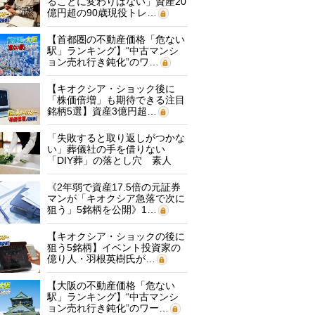
ることに変わりはない」資産20
億円超の90歳現役トレ…
【首都圏の不動産価格「危ない
駅」ランキング】“中古マンシ
ョン売れ行き鈍化”のワ…
【キオクシア・ショック後に
「株価倍増」も期待できる注目
銘柄5選】資産3億円超…
「失敗すると取り返しがつかな
い」葬儀社の手を借りない
「DIY葬」の落とし穴 素人
に…
《2年弱で資産17.5倍の元証券
マンが「キオクシア急落で次に
狙う」5銘柄を公開》1…
【キオクシア・ショックの後に
狙う5銘柄】イベント投資家の
億り人・羽根英樹氏が…
【大阪の不動産価格「危ない
駅」ランキング】“中古マンシ
ョン売れ行き鈍化”のワー…