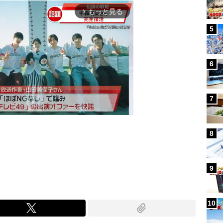
もっと見る
arrow_forward_ios
5
6
7
8
Mute
9
10