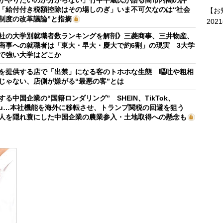
「給付付き税額控除はその場しのぎ」いま不可欠なのは“社会
【お
制度の改革議論”と指摘
202
社の大学別就職者数ランキングを解剖》三菱商事、三井物産、
商事への就職者は「東大・早大・慶大で約6割」の現実 3大学
で強い大学はどこか
を提供する店で「出禁」になる客のトホホな生態 嘔吐や粗相
じゃない、店側が嫌がる“最悪の客”とは
する中国企業の“国籍ロンダリング” SHEIN、TikTok、
mu…本社機能を海外に移転させ、トランプ関税の回避を狙う
人を隠れ蓑にした中国企業の農業参入・土地取得への懸念も