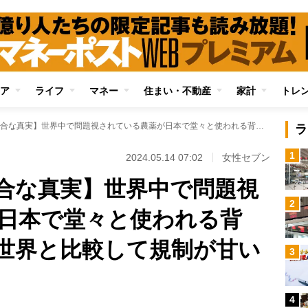
ア
ライフ
マネー
住まい・不動産
家計
トレ
【国産食品の不都合な真実】世界中で問題視されている農薬が日本で堂々と使われる背景 食品添加物も世界と比較して規制が甘い現実
ラ
1
2024.05.14 07:02
女性セブン
合な真実】世界中で問題視
2
日本で堂々と使われる背
世界と比較して規制が甘い
3
4