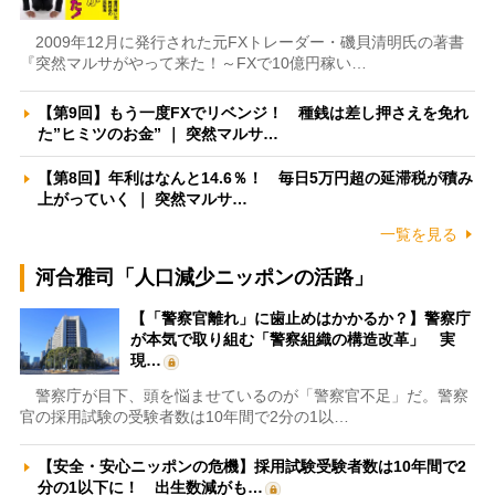
2009年12月に発行された元FXトレーダー・磯貝清明氏の著書
『突然マルサがやって来た！～FXで10億円稼い…
【第9回】もう一度FXでリベンジ！ 種銭は差し押さえを免れ
た”ヒミツのお金” ｜ 突然マルサ…
【第8回】年利はなんと14.6％！ 毎日5万円超の延滞税が積み
上がっていく ｜ 突然マルサ…
一覧を見る
河合雅司「人口減少ニッポンの活路」
【「警察官離れ」に歯止めはかかるか？】警察庁
が本気で取り組む「警察組織の構造改革」 実
現…
警察庁が目下、頭を悩ませているのが「警察官不足」だ。警察
官の採用試験の受験者数は10年間で2分の1以…
【安全・安心ニッポンの危機】採用試験受験者数は10年間で2
分の1以下に！ 出生数減がも…