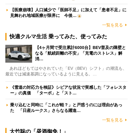
【医療崩壊】人口減少で「医師不足」に加えて「患者不足」に
見舞われ地域医療が限界に 今後…
一覧を見る
快適クルマ生活 乗ってみた、使ってみた
【4ヶ月間で受注累計6000台】BEV普及の障壁と
なる「航続距離の不安」「充電のストレス」解
消…
あれほどもてはやされていた「EV（BEV）シフト」の潮流も、
最近では減速基調になっているように見える。…
《雪道の対応力を検証》シビアな状況で実感した「フォレスタ
ー」の真価 「ターボ」と「スト…
乗り込むと同時に「これが軽？」と戸惑うのには理由があっ
た 「日産ルークス」さらなる躍進…
一覧を見る
大竹聡の「昼酒御免！」