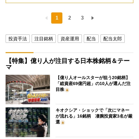
1
2
3
投資手法
注目銘柄
資産運用
配当
配当太郎
【特集】億り人が注目する日本株銘柄＆テー
マ
【億り人オールスターが狙う20銘柄】
「総資産69億円超」の10人が選んだ注
目株
キオクシア・ショックで「次にマネー
が流れる」16銘柄 凄腕投資家3名が厳
選