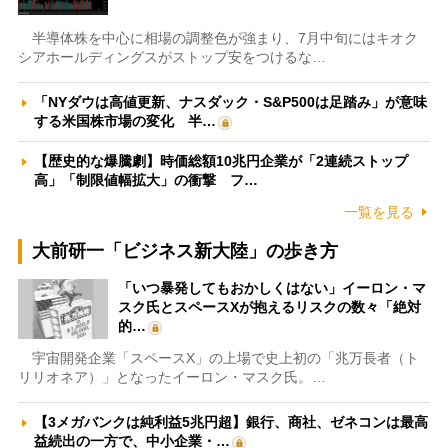
半導体株を中心に相場の調整色が強まり、7月中旬にはキオク
シアホールディングスがストップ安をつけるな…
「NYダウは高値更新、ナスダック・S&P500は足踏み」が意味
する米国株市場の変化 半…
【歴史的な爆騰劇】時価総額10兆円企業が「2連続ストップ
高」「制限値幅拡大」の衝撃 フ…
一覧を見る
大前研一「ビジネス新大陸」の歩き方
「いつ暴発してもおかしくはない」イーロン・マ
スク氏とスペースXが抱えるリスクの数々「絶対
的…
宇宙開発企業「スペースX」の上場で史上初の「兆万長者（ト
リリオネア）」となったイーロン・マスク氏。…
【3メガバンクは純利益5兆円超】銀行、商社、ゼネコンは最高
益続出の一方で、中小企業・…