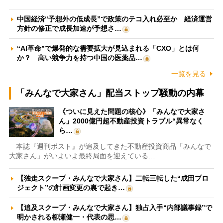
中国経済“予想外の低成長”で政策のテコ入れ必至か 経済運営
方針の修正で成長加速が予想さ…
“AI革命”で爆発的な需要拡大が見込まれる「CXO」とは何
か？ 高い競争力を持つ中国の医薬品…
一覧を見る
「みんなで大家さん」配当ストップ騒動の内幕
《ついに見えた問題の核心》「みんなで大家さ
ん」2000億円超不動産投資トラブル“異常なく
ら…
本誌『週刊ポスト』が追及してきた不動産投資商品「みんなで
大家さん」がいよいよ最終局面を迎えている…
【独走スクープ・みんなで大家さん】二転三転した“成田プロ
ジェクト”の計画変更の裏で起き…
【追及スクープ・みんなで大家さん】独占入手“内部議事録”で
明かされる柳瀬健一・代表の思…