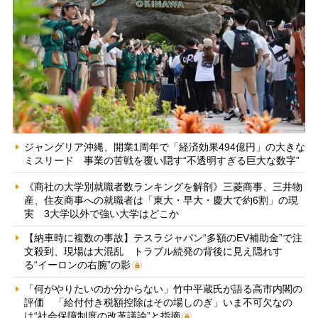
ジャングリア沖縄、開業1周年で「経済効果494億円」の大きな
ミスリード 事業の苦戦を覆い隠す“不透明すぎる巨大な数字”
《商社の大学別就職者数ランキングを解剖》三菱商事、三井物
産、住友商事への就職者は「東大・早大・慶大で約6割」の現
実 3大学以外で強い大学はどこか
【納車時に複数の事故】テスラジャパン“多額のEV補助金”で注
文殺到、現場は大混乱 トラブル続発の背後に見え隠れす
る“イーロンの右腕”の影
「何がやりたいのか分からない」竹中平蔵氏が語る高市内閣の
評価 「給付付き税額控除はその場しのぎ」いま不可欠なの
は“社会保障制度の改革議論”と指摘