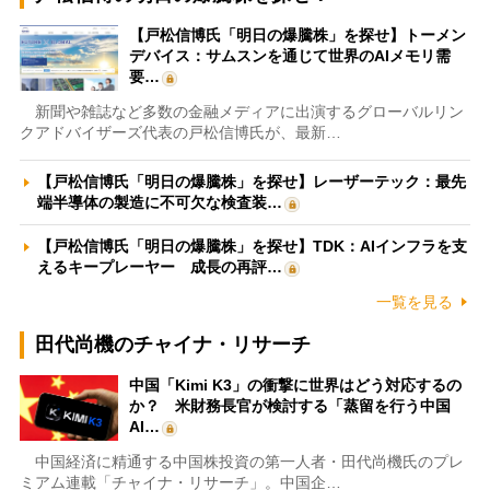
【戸松信博氏「明日の爆騰株」を探せ】トーメン
デバイス：サムスンを通じて世界のAIメモリ需
要…
新聞や雑誌など多数の金融メディアに出演するグローバルリン
クアドバイザーズ代表の戸松信博氏が、最新…
【戸松信博氏「明日の爆騰株」を探せ】レーザーテック：最先
端半導体の製造に不可欠な検査装…
【戸松信博氏「明日の爆騰株」を探せ】TDK：AIインフラを支
えるキープレーヤー 成長の再評…
一覧を見る
田代尚機のチャイナ・リサーチ
中国「Kimi K3」の衝撃に世界はどう対応するの
か？ 米財務長官が検討する「蒸留を行う中国
AI…
中国経済に精通する中国株投資の第一人者・田代尚機氏のプレ
ミアム連載「チャイナ・リサーチ」。中国企…