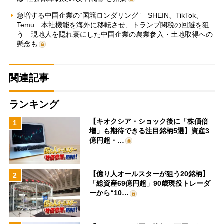
急増する中国企業の“国籍ロンダリング” SHEIN、TikTok、
Temu…本社機能を海外に移転させ、トランプ関税の回避を狙
う 現地人を隠れ蓑にした中国企業の農業参入・土地取得への
懸念も
関連記事
ランキング
【キオクシア・ショック後に「株価倍
1
増」も期待できる注目銘柄5選】資産3
億円超・…
【億り人オールスターが狙う20銘柄】
2
「総資産69億円超」90歳現役トレーダ
ーから“10…