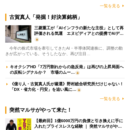
一覧を見る
古賀真人「発掘！好決算銘柄」
三菱重工が「AIインフラの新たな主役」として再
評価される気運 エヌビディアとの提携でAIデ…
今年の株式市場を牽引してきたAI・半導体関連株に、調整の動
きが広がっている。そうしたなか、再び注目…
キオクシアHD「7万円割れからの急反発」は再びの上昇局面へ
の反転シグナルか？ 市場のムー…
《億り人・古賀真人氏が厳選》野村総合研究所だけじゃない！
「DX・省力化・円安」を追い風に…
一覧を見る
突然マルサがやって来た！
【最終回】1億6000万円の負債と引き換えに手に
入れたプライスレスな経験 ｜ 突然マルサがや…