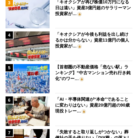
「キオクシアが再び株価10万円になる
3
日は遠い」資産3億円超のサラリーマン
投資家が…
「キオクシアが今後も利益を出し続け
4
るかは分からない」資産11億円の個人
投資家が…
【首都圏の不動産価格「危ない駅」ラ
5
ンキング】“中古マンション売れ行き鈍
化”のワー…
「AI・半導体関連が“本命”であること
6
に変わりはない」資産20億円超の90歳
現役トレー…
「失敗すると取り返しがつかない」葬
7
儀社の手を借りない「DIY葬」の落とし