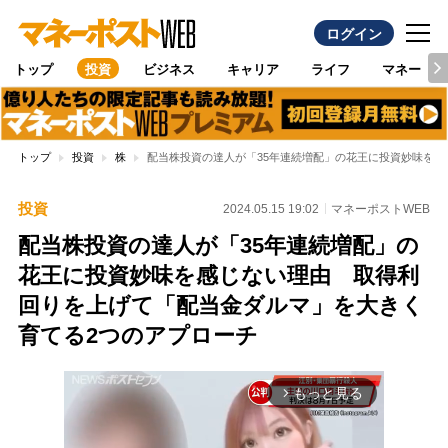
ログイン
トップ
投資
ビジネス
キャリア
ライフ
マネー
トップ
投資
株
配当株投資の達人が「35年連続増配」の花王に投資妙味を
投資
2024.05.15 19:02
マネーポストWEB
配当株投資の達人が「35年連続増配」の
花王に投資妙味を感じない理由 取得利
回りを上げて「配当金ダルマ」を大きく
育てる2つのアプローチ
もっと見る
arrow_forward_ios