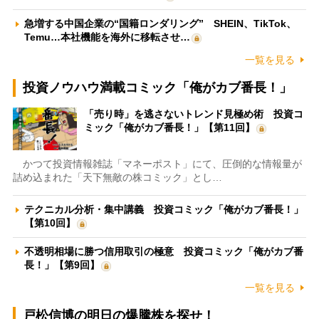
急増する中国企業の“国籍ロンダリング” SHEIN、TikTok、
Temu…本社機能を海外に移転させ…
一覧を見る
投資ノウハウ満載コミック「俺がカブ番長！」
「売り時」を逃さないトレンド見極め術 投資コ
ミック「俺がカブ番長！」【第11回】
かつて投資情報雑誌「マネーポスト」にて、圧倒的な情報量が
詰め込まれた「天下無敵の株コミック」とし…
テクニカル分析・集中講義 投資コミック「俺がカブ番長！」
【第10回】
不透明相場に勝つ信用取引の極意 投資コミック「俺がカブ番
長！」【第9回】
一覧を見る
戸松信博の明日の爆騰株を探せ！