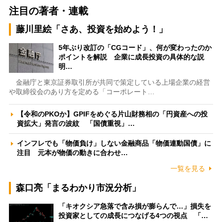
注目の著者・連載
藤川里絵「さあ、投資を始めよう！」
5年ぶり改訂の「CGコード」、何が変わったのか
ポイントを解説 企業に成長投資の具体的な説
明…
金融庁と東京証券取引所が共同で策定している上場企業の経営
や取締役会のあり方を定める「コーポレート…
【令和のPKOか】GPIFをめぐる片山財務相の「円資産への投
資拡大」発言の波紋 「国債重視」…
インフレでも「物価負け」しない金融商品「物価連動国債」に
注目 元本が物価の動きに合わせ…
一覧を見る
森口亮「まるわかり市況分析」
「キオクシア急落で含み損が膨らんで…」損失を
投資家としての成長につなげる4つの視点 「…