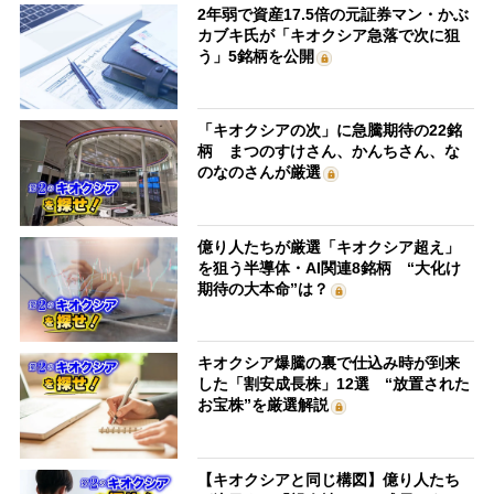
2年弱で資産17.5倍の元証券マン・かぶ
カブキ氏が「キオクシア急落で次に狙
う」5銘柄を公開
「キオクシアの次」に急騰期待の22銘
柄 まつのすけさん、かんちさん、な
のなのさんが厳選
億り人たちが厳選「キオクシア超え」
を狙う半導体・AI関連8銘柄 “大化け
期待の大本命”は？
キオクシア爆騰の裏で仕込み時が到来
した「割安成長株」12選 “放置された
お宝株”を厳選解説
【キオクシアと同じ構図】億り人たち