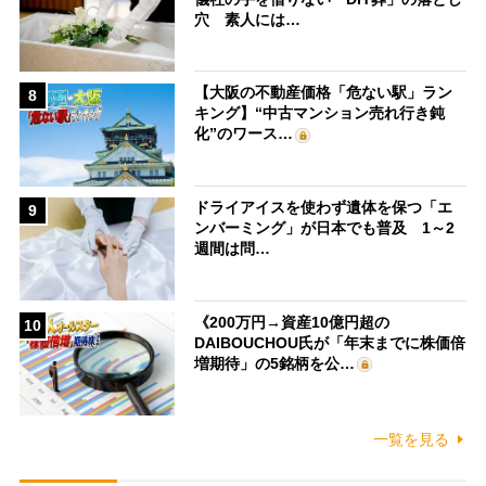
穴 素人には…
【大阪の不動産価格「危ない駅」ラン
8
キング】“中古マンション売れ行き鈍
化”のワース…
ドライアイスを使わず遺体を保つ「エ
9
ンバーミング」が日本でも普及 1～2
週間は問…
《200万円→資産10億円超の
10
DAIBOUCHOU氏が「年末までに株価倍
増期待」の5銘柄を公…
一覧を見る