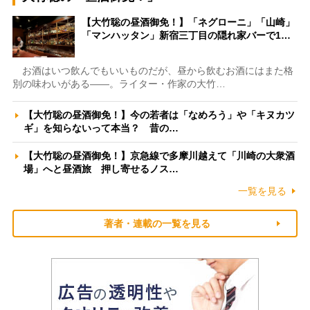
【大竹聡の昼酒御免！】「ネグローニ」「山崎」
「マンハッタン」新宿三丁目の隠れ家バーで1…
お酒はいつ飲んでもいいものだが、昼から飲むお酒にはまた格
別の味わいがある――。ライター・作家の大竹…
【大竹聡の昼酒御免！】今の若者は「なめろう」や「キヌカツ
ギ」を知らないって本当？ 昔の…
【大竹聡の昼酒御免！】京急線で多摩川越えて「川崎の大衆酒
場」へと昼酒旅 押し寄せるノス…
一覧を見る
著者・連載の一覧を見る