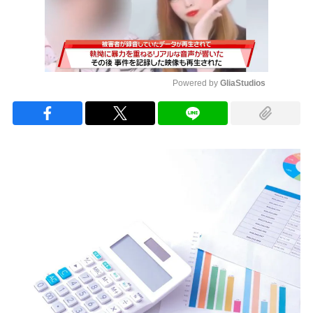
Powered by 
GliaStudios
Mute