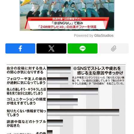
Powered by 
GliaStudios
Mute