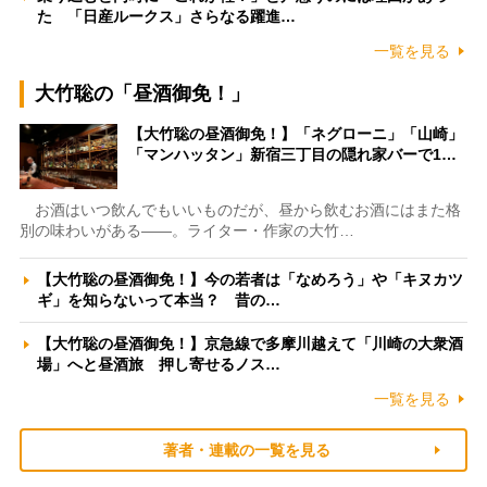
た 「日産ルークス」さらなる躍進…
一覧を見る
大竹聡の「昼酒御免！」
【大竹聡の昼酒御免！】「ネグローニ」「山崎」
「マンハッタン」新宿三丁目の隠れ家バーで1…
お酒はいつ飲んでもいいものだが、昼から飲むお酒にはまた格
別の味わいがある――。ライター・作家の大竹…
【大竹聡の昼酒御免！】今の若者は「なめろう」や「キヌカツ
ギ」を知らないって本当？ 昔の…
【大竹聡の昼酒御免！】京急線で多摩川越えて「川崎の大衆酒
場」へと昼酒旅 押し寄せるノス…
一覧を見る
著者・連載の一覧を見る