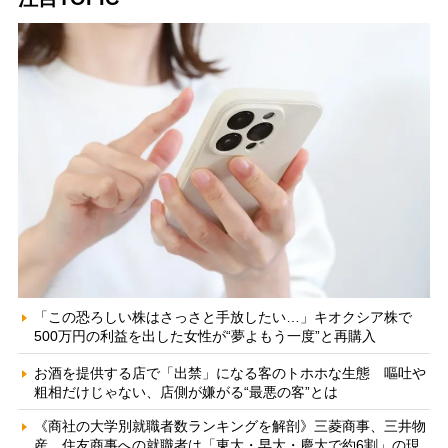
「この恐ろしい株はさっさと手放したい…」キオクシア株で
500万円の利益を出した女性が“夢よもう一度”と再購入
お酒を提供する店で「出禁」になる客のトホホな生態 嘔吐や
粗相だけじゃない、店側が嫌がる“最悪の客”とは
《商社の大学別就職者数ランキングを解剖》三菱商事、三井物
産、住友商事への就職者は「東大・早大・慶大で約6割」の現