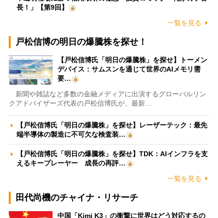
長！」【第9回】
一覧を見る
戸松信博の明日の爆騰株を探せ！
【戸松信博氏「明日の爆騰株」を探せ】トーメン
デバイス：サムスンを通じて世界のAIメモリ需
要…
新聞や雑誌など多数の金融メディアに出演するグローバルリン
クアドバイザーズ代表の戸松信博氏が、最新…
【戸松信博氏「明日の爆騰株」を探せ】レーザーテック：最先
端半導体の製造に不可欠な検査装…
【戸松信博氏「明日の爆騰株」を探せ】TDK：AIインフラを支
えるキープレーヤー 成長の再評…
一覧を見る
田代尚機のチャイナ・リサーチ
中国「Kimi K3」の衝撃に世界はどう対応するの