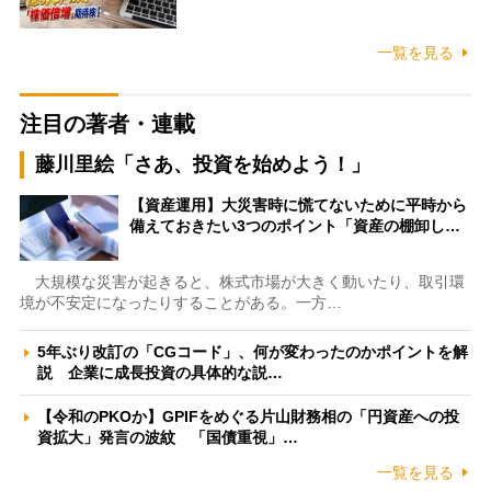
一覧を見る
注目の著者・連載
藤川里絵「さあ、投資を始めよう！」
【資産運用】大災害時に慌てないために平時から
備えておきたい3つのポイント「資産の棚卸し…
大規模な災害が起きると、株式市場が大きく動いたり、取引環
境が不安定になったりすることがある。一方…
5年ぶり改訂の「CGコード」、何が変わったのかポイントを解
説 企業に成長投資の具体的な説…
【令和のPKOか】GPIFをめぐる片山財務相の「円資産への投
資拡大」発言の波紋 「国債重視」…
一覧を見る