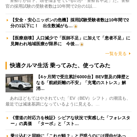
警察庁が目下、頭を悩ませているのが「警察官不足」だ。警察
官の採用試験の受験者数は10年間で2分の1以…
【安全・安心ニッポンの危機】採用試験受験者数は10年間で2
分の1以下に！ 出生数減がも…
【医療崩壊】人口減少で「医師不足」に加えて「患者不足」に
見舞われ地域医療が限界に 今後…
一覧を見る
快適クルマ生活 乗ってみた、使ってみた
【4ヶ月間で受注累計6000台】BEV普及の障壁と
なる「航続距離の不安」「充電のストレス」解
消…
あれほどもてはやされていた「EV（BEV）シフト」の潮流も、
最近では減速基調になっているように見える。…
《雪道の対応力を検証》シビアな状況で実感した「フォレスタ
ー」の真価 「ターボ」と「スト…
乗り込むと同時に「これが軽？」と戸惑うのには理由があっ