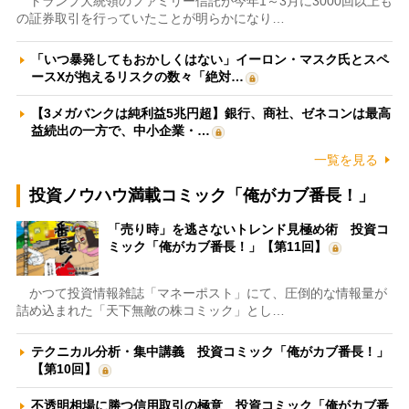
トランプ大統領のファミリー信託が今年1～3月に3000回以上も
の証券取引を行っていたことが明らかになり…
「いつ暴発してもおかしくはない」イーロン・マスク氏とスペ
ースXが抱えるリスクの数々「絶対…
【3メガバンクは純利益5兆円超】銀行、商社、ゼネコンは最高
益続出の一方で、中小企業・…
一覧を見る
投資ノウハウ満載コミック「俺がカブ番長！」
「売り時」を逃さないトレンド見極め術 投資コ
ミック「俺がカブ番長！」【第11回】
かつて投資情報雑誌「マネーポスト」にて、圧倒的な情報量が
詰め込まれた「天下無敵の株コミック」とし…
テクニカル分析・集中講義 投資コミック「俺がカブ番長！」
【第10回】
不透明相場に勝つ信用取引の極意 投資コミック「俺がカブ番