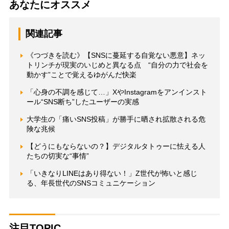
あなたにオススメ
関連記事
《つづきを読む》【SNSに蔓延する自覚ない悪意】ネッ
トリンチが現実のいじめと異なる点 “自分の力で社会を
動かす”ことで覚えるゆがんだ快楽
「心身の不調を感じて…」XやInstagramをアンインスト
ール“SNS断ち”したユーザーの実感
大学生の「痛いSNS投稿」が勝手に晒され拡散される危
険な兆候
【どうにもならないの？】デジタルタトゥーに怯える人
たちの切実な“事情”
「いきなりLINEはあり得ない！」Z世代が怖いと感じ
る、年長世代のSNSコミュニケーション
注目TOPIC