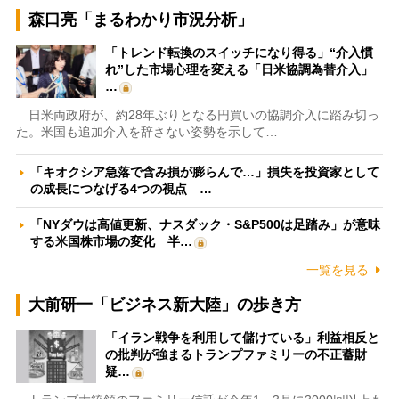
森口亮「まるわかり市況分析」
「トレンド転換のスイッチになり得る」“介入慣
れ”した市場心理を変える「日米協調為替介入」
…
日米両政府が、約28年ぶりとなる円買いの協調介入に踏み切っ
た。米国も追加介入を辞さない姿勢を示して…
「キオクシア急落で含み損が膨らんで…」損失を投資家として
の成長につなげる4つの視点 …
「NYダウは高値更新、ナスダック・S&P500は足踏み」が意味
する米国株市場の変化 半…
一覧を見る
大前研一「ビジネス新大陸」の歩き方
「イラン戦争を利用して儲けている」利益相反と
の批判が強まるトランプファミリーの不正蓄財
疑…