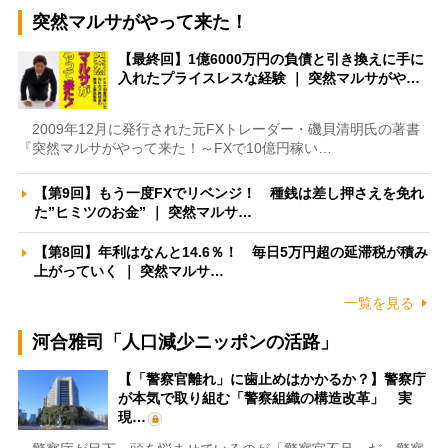
突然マルサがやって来た！
【最終回】1億6000万円の負債と引き換えに手に
入れたプライスレスな経験 ｜ 突然マルサがや…
2009年12月に発行された元FXトレーダー・磯貝清明氏の著書
『突然マルサがやって来た！～FXで10億円稼い…
【第9回】もう一度FXでリベンジ！ 種銭は差し押さえを免れ
た”ヒミツのお金” ｜ 突然マルサ…
【第8回】年利はなんと14.6％！ 毎日5万円超の延滞税が積み
上がっていく ｜ 突然マルサ…
一覧を見る
河合雅司「人口減少ニッポンの活路」
【「警察官離れ」に歯止めはかかるか？】警察庁
が本気で取り組む「警察組織の構造改革」 実
現…