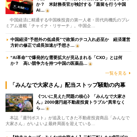
か？ 米財務長官が検討する「蒸留を行う中国
AI…
中国経済に精通する中国株投資の第一人者・田代尚機氏のプレ
ミアム連載「チャイナ・リサーチ」。中国企…
中国経済“予想外の低成長”で政策のテコ入れ必至か 経済運営
方針の修正で成長加速が予想さ…
“AI革命”で爆発的な需要拡大が見込まれる「CXO」とは何
か？ 高い競争力を持つ中国の医薬品…
一覧を見る
「みんなで大家さん」配当ストップ騒動の内幕
《ついに見えた問題の核心》「みんなで大家さ
ん」2000億円超不動産投資トラブル“異常なく
ら…
本誌『週刊ポスト』が追及してきた不動産投資商品「みんなで
大家さん」がいよいよ最終局面を迎えている…