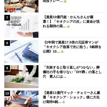
現役トレー…
【資産10億円超・かんちさんが厳
7
選！】「キオクシアの次」に資金が流
れる期待の高…
《2年弱で資産17.5倍の元証券マンが
8
「キオクシア急落で次に狙う」5銘柄を
公開》10…
「失敗すると取り返しがつかない」葬
9
儀社の手を借りない「DIY葬」の落とし
穴 素人には…
【資産11億円マック・チェリーさん厳
10
選「キオクシア・ショック」後に大化
け期待4銘…