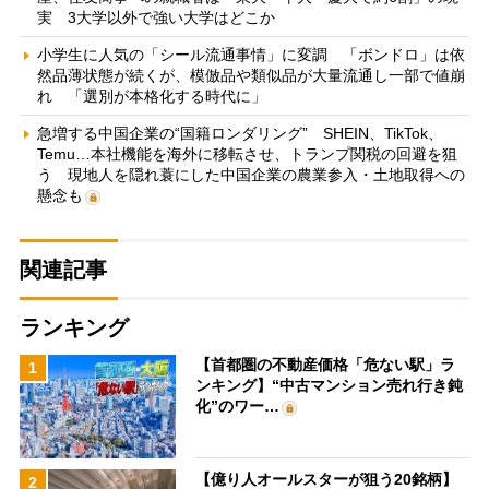
実 3大学以外で強い大学はどこか
小学生に人気の「シール流通事情」に変調 「ボンドロ」は依
然品薄状態が続くが、模倣品や類似品が大量流通し一部で値崩
れ 「選別が本格化する時代に」
急増する中国企業の“国籍ロンダリング” SHEIN、TikTok、
Temu…本社機能を海外に移転させ、トランプ関税の回避を狙
う 現地人を隠れ蓑にした中国企業の農業参入・土地取得への
懸念も
関連記事
ランキング
【首都圏の不動産価格「危ない駅」ラ
1
ンキング】“中古マンション売れ行き鈍
化”のワー…
【億り人オールスターが狙う20銘柄】
2