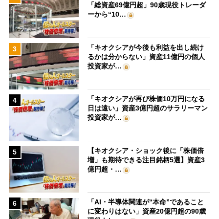
「総資産69億円超」90歳現役トレーダ
ーから“10…
「キオクシアが今後も利益を出し続け
3
るかは分からない」資産11億円の個人
投資家が…
「キオクシアが再び株価10万円になる
4
日は遠い」資産3億円超のサラリーマン
投資家が…
【キオクシア・ショック後に「株価倍
5
増」も期待できる注目銘柄5選】資産3
億円超・…
「AI・半導体関連が“本命”であること
6
に変わりはない」資産20億円超の90歳