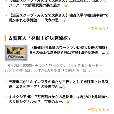
【独走スクープ・みんなで大家さん】二転三転した“成田プロ
ジェクト”の計画変更の裏で起き…
【追及スクープ・みんなで大家さん】独占入手“内部議事録”で
明かされる柳瀬健一・代表の思…
一覧を見る
古賀真人「発掘！好決算銘柄」
《株価34％急落のワークマンに特大反転の期待》
6月の売上低迷を吹き飛ばす第1四半期決算、…
6月3日に8330円をつけたワークマン（東証スタンダード・
7564）の株価は、わずか1カ月あまりで約34％下落…
三菱重工が「AIインフラの新たな主役」として再評価される気
運 エヌビディアとの提携でAI…
キオクシアHD「7万円割れからの急反発」は再びの上昇局面へ
の反転シグナルか？ 市場のムー…
一覧を見る