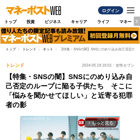
ログイン
トップ
投資
ビジネス
キャリア
ライフ
マネー
トップ
トレンド
ネット
【特集・SNSの闇】SNSにのめり込み自己否定の
トレンド
2024.05.19 16:01
女性セブン
【特集・SNSの闇】SNSにのめり込み自
己否定のループに陥る子供たち そこに
「悩みを聞かせてほしい」と近寄る犯罪
者の影
もっと見る
arrow_forward_ios