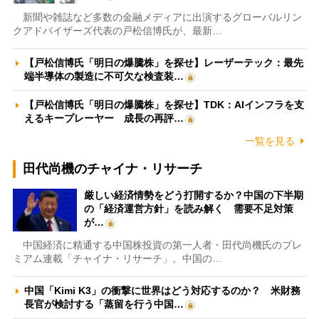
新聞や雑誌など多数の金融メディアに出演するグローバルリン
クアドバイザーズ代表の戸松信博氏が、最新…
【戸松信博氏「明日の爆騰株」を探せ】レーザーテック：最先
端半導体の製造に不可欠な検査装…
【戸松信博氏「明日の爆騰株」を探せ】TDK：AIインフラを支
えるキープレーヤー 成長の再評…
一覧を見る
田代尚機のチャイナ・リサーチ
厳しい経済情勢をどう打開するか？中国の下半期
の「経済運営方針」を読み解く 需要不足対策
が…
中国経済に精通する中国株投資の第一人者・田代尚機氏のプレ
ミアム連載「チャイナ・リサーチ」。中国の…
中国「Kimi K3」の衝撃に世界はどう対応するのか？ 米財務
長官が検討する「蒸留を行う中国…