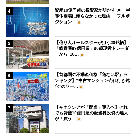
資産10億円超の投資家が明かす“AI・半
4
導体相場に乗らなかった理由” フルポ
ジション…
【億り人オールスターが狙う20銘柄】
5
「総資産69億円超」90歳現役トレーダ
ーから“10…
【首都圏の不動産価格「危ない駅」ラ
6
ンキング】“中古マンション売れ行き鈍
化”のワー…
【キオクシアが「配当」導入へ】それ
7
でも資産10億円超の配当株投資の達人
が「買う…