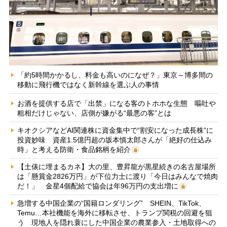
「約5時間かかるし、料金も高いのになぜ？」東京～博多間の
移動に飛行機ではなく新幹線を選ぶ人の事情
お酒を提供する店で「出禁」になる客のトホホな生態 嘔吐や
粗相だけじゃない、店側が嫌がる“最悪の客”とは
キオクシアなどAI関連株に資金集中で“割安になった成長株”に
投資妙味 資産1.5億円超の坂本慎太郎さんが「絶好の仕込み
時」と考える防衛・食品銘柄を紹介
【土俵に埋まるカネ】大の里、豊昇龍が黒星続きの名古屋場所
は「懸賞金2826万円」が下位力士に渡り「今日はみんなで焼肉
だ！」 金星4個配給で協会は年96万円の支出増に
急増する中国企業の“国籍ロンダリング” SHEIN、TikTok、
Temu…本社機能を海外に移転させ、トランプ関税の回避を狙
う 現地人を隠れ蓑にした中国企業の農業参入・土地取得への