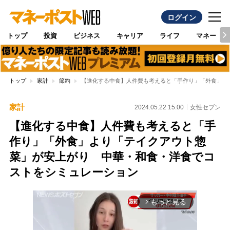
ログイン
トップ
投資
ビジネス
キャリア
ライフ
マネー
トップ
家計
節約
【進化する中食】人件費も考えると「手作り」「外食」よ
家計
2024.05.22 15:00
女性セブン
【進化する中食】人件費も考えると「手
作り」「外食」より「テイクアウト惣
菜」が安上がり 中華・和食・洋食でコ
ストをシミュレーション
もっと見る
arrow_forward_ios