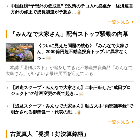
中国経済“予想外の低成長”で政策のテコ入れ必至か 経済運営
方針の修正で成長加速が予想さ…
一覧を見る
「みんなで大家さん」配当ストップ騒動の内幕
《ついに見えた問題の核心》「みんなで大家さ
ん」2000億円超不動産投資トラブル“異常なく
ら…
本誌『週刊ポスト』が追及してきた不動産投資商品「みんなで
大家さん」がいよいよ最終局面を迎えている…
【独走スクープ・みんなで大家さん】二転三転した“成田プロ
ジェクト”の計画変更の裏で起き…
【追及スクープ・みんなで大家さん】独占入手“内部議事録”で
明かされる柳瀬健一・代表の思…
一覧を見る
古賀真人「発掘！好決算銘柄」