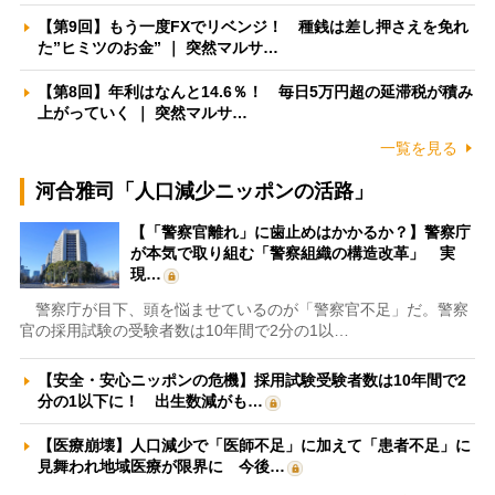
【第9回】もう一度FXでリベンジ！ 種銭は差し押さえを免れ
た”ヒミツのお金” ｜ 突然マルサ…
【第8回】年利はなんと14.6％！ 毎日5万円超の延滞税が積み
上がっていく ｜ 突然マルサ…
一覧を見る
河合雅司「人口減少ニッポンの活路」
【「警察官離れ」に歯止めはかかるか？】警察庁
が本気で取り組む「警察組織の構造改革」 実
現…
警察庁が目下、頭を悩ませているのが「警察官不足」だ。警察
官の採用試験の受験者数は10年間で2分の1以…
【安全・安心ニッポンの危機】採用試験受験者数は10年間で2
分の1以下に！ 出生数減がも…
【医療崩壊】人口減少で「医師不足」に加えて「患者不足」に
見舞われ地域医療が限界に 今後…