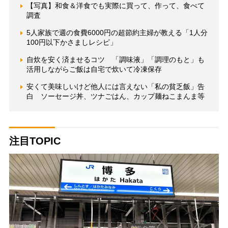
【写真】和食＆洋食でも実際に買って、作って、食べて
調査
5人家族で週の食費6000円の超節約主婦が教える「1人分
100円以下かさましレシピ」
自炊を安く済ませるコツ 「調味液」「調理のもと」も
活用しながらご飯は自宅で炊いて冷凍保存
安くて美味しいけど他人には言えない「私の貧乏飯」告
白 ソーセージ丼、ツナごはん、カップ麺ねこまんま等
注目TOPIC