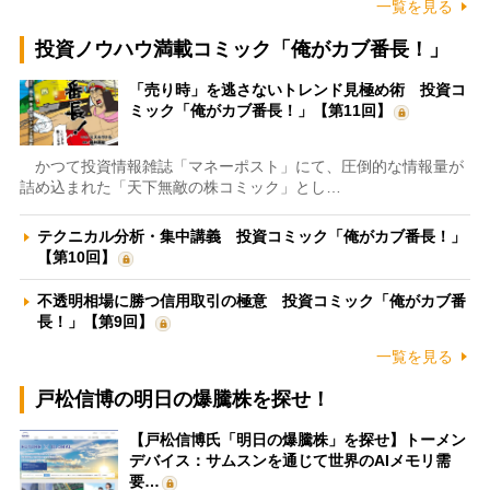
一覧を見る
投資ノウハウ満載コミック「俺がカブ番長！」
「売り時」を逃さないトレンド見極め術 投資コ
ミック「俺がカブ番長！」【第11回】
かつて投資情報雑誌「マネーポスト」にて、圧倒的な情報量が
詰め込まれた「天下無敵の株コミック」とし…
テクニカル分析・集中講義 投資コミック「俺がカブ番長！」
【第10回】
不透明相場に勝つ信用取引の極意 投資コミック「俺がカブ番
長！」【第9回】
一覧を見る
戸松信博の明日の爆騰株を探せ！
【戸松信博氏「明日の爆騰株」を探せ】トーメン
デバイス：サムスンを通じて世界のAIメモリ需
要…