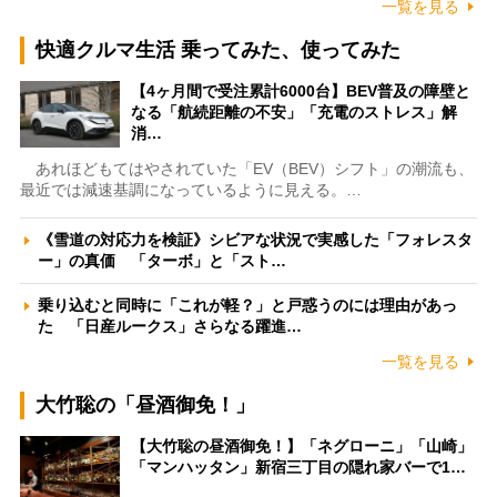
一覧を見る
快適クルマ生活 乗ってみた、使ってみた
【4ヶ月間で受注累計6000台】BEV普及の障壁と
なる「航続距離の不安」「充電のストレス」解
消…
あれほどもてはやされていた「EV（BEV）シフト」の潮流も、
最近では減速基調になっているように見える。…
《雪道の対応力を検証》シビアな状況で実感した「フォレスタ
ー」の真価 「ターボ」と「スト…
乗り込むと同時に「これが軽？」と戸惑うのには理由があっ
た 「日産ルークス」さらなる躍進…
一覧を見る
大竹聡の「昼酒御免！」
【大竹聡の昼酒御免！】「ネグローニ」「山崎」
「マンハッタン」新宿三丁目の隠れ家バーで1…