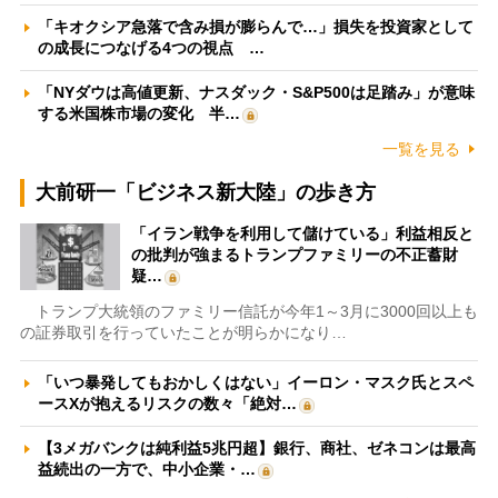
「キオクシア急落で含み損が膨らんで…」損失を投資家として
の成長につなげる4つの視点 …
「NYダウは高値更新、ナスダック・S&P500は足踏み」が意味
する米国株市場の変化 半…
一覧を見る
大前研一「ビジネス新大陸」の歩き方
「イラン戦争を利用して儲けている」利益相反と
の批判が強まるトランプファミリーの不正蓄財
疑…
トランプ大統領のファミリー信託が今年1～3月に3000回以上も
の証券取引を行っていたことが明らかになり…
「いつ暴発してもおかしくはない」イーロン・マスク氏とスペ
ースXが抱えるリスクの数々「絶対…
【3メガバンクは純利益5兆円超】銀行、商社、ゼネコンは最高
益続出の一方で、中小企業・…