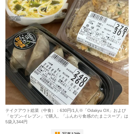
テイクアウト総菜（中食）：630円/1人※「Odakyu OX」および
「セブン-イレブン」で購入。「ふんわり食感のたまごスープ」は
5袋入344円