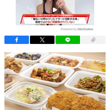
Powered by 
GliaStudios
Mute