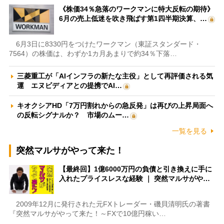
《株価34％急落のワークマンに特大反転の期待》
6月の売上低迷を吹き飛ばす第1四半期決算、…
6月3日に8330円をつけたワークマン（東証スタンダード・
7564）の株価は、わずか1カ月あまりで約34％下落…
三菱重工が「AIインフラの新たな主役」として再評価される気
運 エヌビディアとの提携でAI…
キオクシアHD「7万円割れからの急反発」は再びの上昇局面へ
の反転シグナルか？ 市場のムー…
一覧を見る
突然マルサがやって来た！
【最終回】1億6000万円の負債と引き換えに手に
入れたプライスレスな経験 ｜ 突然マルサがや…
2009年12月に発行された元FXトレーダー・磯貝清明氏の著書
『突然マルサがやって来た！～FXで10億円稼い…