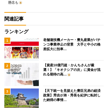
懸念も
関連記事
ランキング
老舗遊技機メーカー・豊丸産業がパチ
1
ンコ事業停止の背景 大手と中小の格
差拡大に拍車…
【資産10億円超・かんちさんが厳
2
選！】「キオクシアの次」に資金が流
れる期待の高…
【天下統一を見据えた豊臣兄弟の経済
3
政策】秀吉が弟・秀長を紀伊に転封し
た納得の事情…