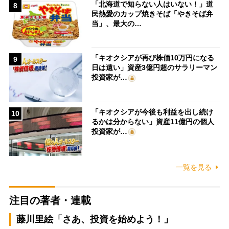
「北海道で知らない人はいない！」道
8
民熱愛のカップ焼きそば「やきそば弁
当」、最大の…
「キオクシアが再び株価10万円になる
9
日は遠い」資産3億円超のサラリーマン
投資家が…
「キオクシアが今後も利益を出し続け
10
るかは分からない」資産11億円の個人
投資家が…
一覧を見る
注目の著者・連載
藤川里絵「さあ、投資を始めよう！」