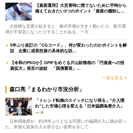
【資産運用】大災害時に慌てないために平時から
備えておきたい3つのポイント「資産の棚卸し…
大規模な災害が起きると、株式市場が大きく動いたり、取引環
境が不安定になったりすることがある。一方…
5年ぶり改訂の「CGコード」、何が変わったのかポイントを解
説 企業に成長投資の具体的な説…
【令和のPKOか】GPIFをめぐる片山財務相の「円資産への投
資拡大」発言の波紋 「国債重視」…
一覧を見る
森口亮「まるわかり市況分析」
「トレンド転換のスイッチになり得る」“介入慣
れ”した市場心理を変える「日米協調為替介入」
…
日米両政府が、約28年ぶりとなる円買いの協調介入に踏み切っ
た。米国も追加介入を辞さない姿勢を示して…