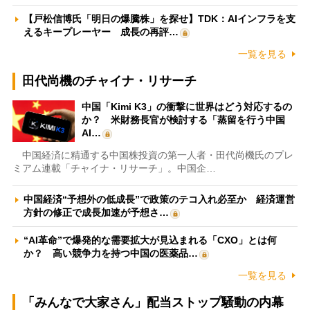
【戸松信博氏「明日の爆騰株」を探せ】TDK：AIインフラを支
えるキープレーヤー 成長の再評…
一覧を見る
田代尚機のチャイナ・リサーチ
中国「Kimi K3」の衝撃に世界はどう対応するの
か？ 米財務長官が検討する「蒸留を行う中国
AI…
中国経済に精通する中国株投資の第一人者・田代尚機氏のプレ
ミアム連載「チャイナ・リサーチ」。中国企…
中国経済“予想外の低成長”で政策のテコ入れ必至か 経済運営
方針の修正で成長加速が予想さ…
“AI革命”で爆発的な需要拡大が見込まれる「CXO」とは何
か？ 高い競争力を持つ中国の医薬品…
一覧を見る
「みんなで大家さん」配当ストップ騒動の内幕