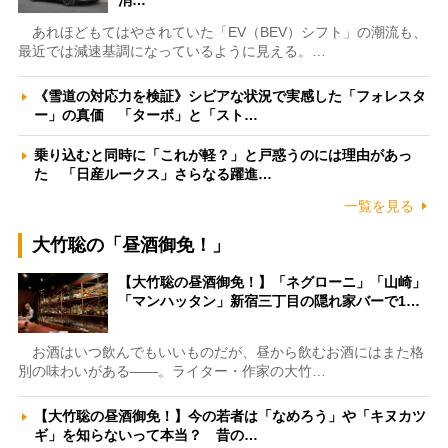
消…
あれほどもてはやされていた「EV（BEV）シフト」の潮流も、
最近では減速基調になっているように見える。…
《雪道の対応力を検証》シビアな状況で実感した「フォレスタ
ー」の真価 「ターボ」と「スト…
乗り込むと同時に「これが軽？」と戸惑うのには理由があっ
た 「日産ルークス」さらなる躍進…
一覧を見る
大竹聡の「昼酒御免！」
【大竹聡の昼酒御免！】「ネグローニ」「山崎」
「マンハッタン」新宿三丁目の隠れ家バーで1…
お酒はいつ飲んでもいいものだが、昼から飲むお酒にはまた格
別の味わいがある――。ライター・作家の大竹…
【大竹聡の昼酒御免！】今の若者は「なめろう」や「キヌカツ
ギ」を知らないって本当？ 昔の…