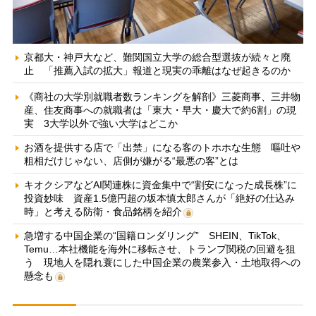
京都大・神戸大など、難関国立大学の総合型選抜が続々と廃
止 「推薦入試の拡大」報道と現実の乖離はなぜ起きるのか
《商社の大学別就職者数ランキングを解剖》三菱商事、三井物
産、住友商事への就職者は「東大・早大・慶大で約6割」の現
実 3大学以外で強い大学はどこか
お酒を提供する店で「出禁」になる客のトホホな生態 嘔吐や
粗相だけじゃない、店側が嫌がる“最悪の客”とは
キオクシアなどAI関連株に資金集中で“割安になった成長株”に
投資妙味 資産1.5億円超の坂本慎太郎さんが「絶好の仕込み
時」と考える防衛・食品銘柄を紹介
急増する中国企業の“国籍ロンダリング” SHEIN、TikTok、
Temu…本社機能を海外に移転させ、トランプ関税の回避を狙
う 現地人を隠れ蓑にした中国企業の農業参入・土地取得への
懸念も