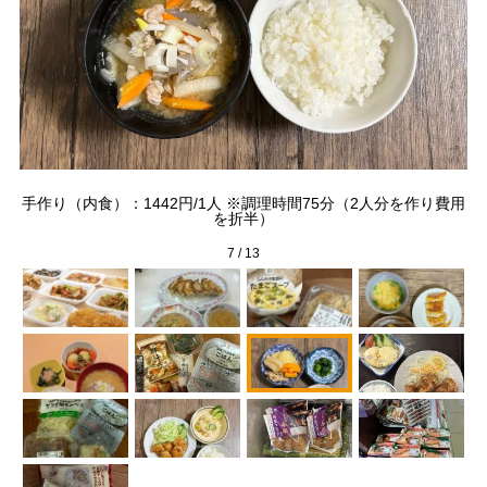
よび
個入
手作り（内食）：1442円/1人 ※調理時間75分（2人分を作り費用
汁
を折半）
7
/
13