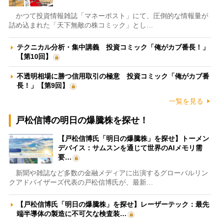
かつて投資情報雑誌「マネーポスト」にて、圧倒的な情報量が
詰め込まれた「天下無敵の株コミック」とし…
テクニカル分析・集中講義 投資コミック「俺がカブ番長！」
【第10回】
不透明相場に勝つ信用取引の極意 投資コミック「俺がカブ番
長！」【第9回】
一覧を見る
戸松信博の明日の爆騰株を探せ！
【戸松信博氏「明日の爆騰株」を探せ】トーメン
デバイス：サムスンを通じて世界のAIメモリ需
要…
新聞や雑誌など多数の金融メディアに出演するグローバルリン
クアドバイザーズ代表の戸松信博氏が、最新…
【戸松信博氏「明日の爆騰株」を探せ】レーザーテック：最先
端半導体の製造に不可欠な検査装…