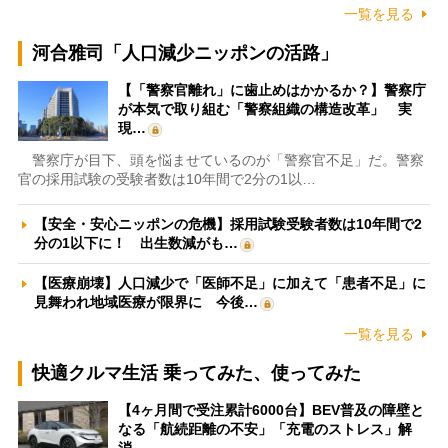
一覧を見る
河合雅司「人口減少ニッポンの活路」
【「警察官離れ」に歯止めはかかるか？】警察庁
が本気で取り組む「警察組織の構造改革」 実
現…
警察庁が目下、頭を悩ませているのが「警察官不足」だ。警察
官の採用試験の受験者数は10年間で2分の1以…
【安全・安心ニッポンの危機】採用試験受験者数は10年間で2
分の1以下に！ 出生数減がも…
【医療崩壊】人口減少で「医師不足」に加えて「患者不足」に
見舞われ地域医療が限界に 今後…
一覧を見る
快適クルマ生活 乗ってみた、使ってみた
【4ヶ月間で受注累計6000台】BEV普及の障壁と
なる「航続距離の不安」「充電のストレス」解