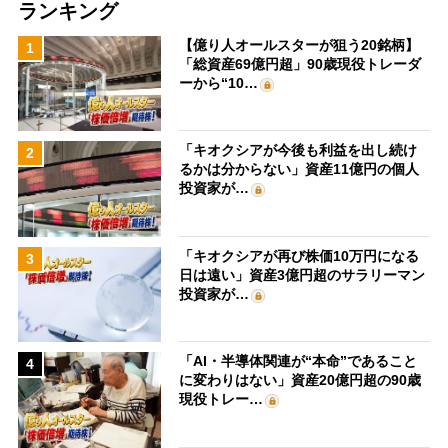
ランキング
【億り人オールスターが狙う20銘柄】
1
「総資産69億円超」90歳現役トレーダ
ーから“10…
「キオクシアが今後も利益を出し続け
2
るかは分からない」資産11億円の個人
投資家が…
「キオクシアが再び株価10万円になる
3
日は遠い」資産3億円超のサラリーマン
投資家が…
「AI・半導体関連が“本命”であること
4
に変わりはない」資産20億円超の90歳
現役トレー…