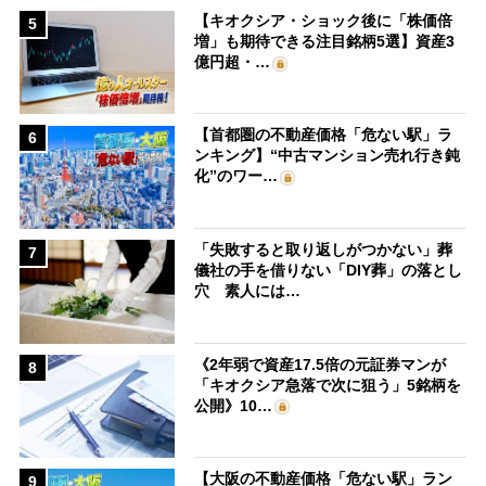
【キオクシア・ショック後に「株価倍
5
増」も期待できる注目銘柄5選】資産3
億円超・…
【首都圏の不動産価格「危ない駅」ラ
6
ンキング】“中古マンション売れ行き鈍
化”のワー…
「失敗すると取り返しがつかない」葬
7
儀社の手を借りない「DIY葬」の落とし
穴 素人には…
《2年弱で資産17.5倍の元証券マンが
8
「キオクシア急落で次に狙う」5銘柄を
公開》10…
【大阪の不動産価格「危ない駅」ラン
9