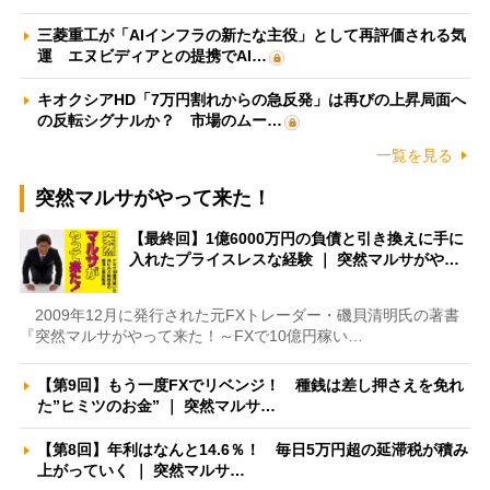
三菱重工が「AIインフラの新たな主役」として再評価される気
運 エヌビディアとの提携でAI…
キオクシアHD「7万円割れからの急反発」は再びの上昇局面へ
の反転シグナルか？ 市場のムー…
一覧を見る
突然マルサがやって来た！
【最終回】1億6000万円の負債と引き換えに手に
入れたプライスレスな経験 ｜ 突然マルサがや…
2009年12月に発行された元FXトレーダー・磯貝清明氏の著書
『突然マルサがやって来た！～FXで10億円稼い…
【第9回】もう一度FXでリベンジ！ 種銭は差し押さえを免れ
た”ヒミツのお金” ｜ 突然マルサ…
【第8回】年利はなんと14.6％！ 毎日5万円超の延滞税が積み
上がっていく ｜ 突然マルサ…