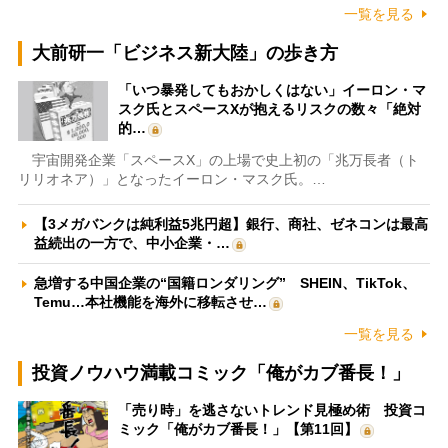
一覧を見る
大前研一「ビジネス新大陸」の歩き方
「いつ暴発してもおかしくはない」イーロン・マ
スク氏とスペースXが抱えるリスクの数々「絶対
的…
宇宙開発企業「スペースX」の上場で史上初の「兆万長者（ト
リリオネア）」となったイーロン・マスク氏。…
【3メガバンクは純利益5兆円超】銀行、商社、ゼネコンは最高
益続出の一方で、中小企業・…
急増する中国企業の“国籍ロンダリング” SHEIN、TikTok、
Temu…本社機能を海外に移転させ…
一覧を見る
投資ノウハウ満載コミック「俺がカブ番長！」
「売り時」を逃さないトレンド見極め術 投資コ
ミック「俺がカブ番長！」【第11回】