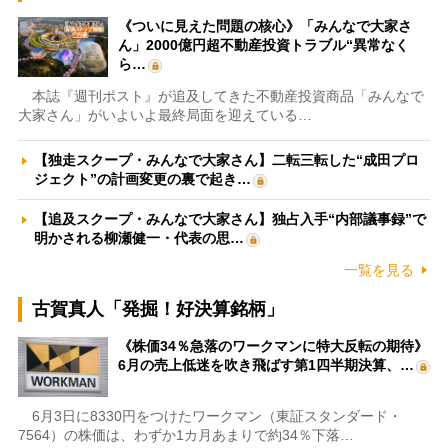
《ついに見えた問題の核心》「みんなで大家さ
ん」2000億円超不動産投資トラブル“異常なく
ら…
本誌『週刊ポスト』が追及してきた不動産投資商品「みんなで
大家さん」がいよいよ最終局面を迎えている…
【独走スクープ・みんなで大家さん】二転三転した“成田プロ
ジェクト”の計画変更の裏で起き…
【追及スクープ・みんなで大家さん】独占入手“内部議事録”で
明かされる柳瀬健一・代表の思…
一覧を見る
古賀真人「発掘！好決算銘柄」
《株価34％急落のワークマンに特大反転の期待》
6月の売上低迷を吹き飛ばす第1四半期決算、…
6月3日に8330円をつけたワークマン（東証スタンダード・
7564）の株価は、わずか1カ月あまりで約34％下落…