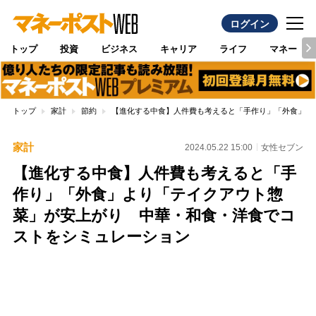
ログイン
トップ
投資
ビジネス
キャリア
ライフ
マネー
トップ
家計
節約
【進化する中食】人件費も考えると「手作り」「外食」よ
家計
2024.05.22 15:00
女性セブン
【進化する中食】人件費も考えると「手
作り」「外食」より「テイクアウト惣
菜」が安上がり 中華・和食・洋食でコ
ストをシミュレーション
Loaded
:
100.00%
/
Unmute