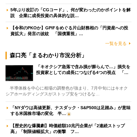
5年ぶり改訂の「CGコード」、何が変わったのかポイントを解
説 企業に成長投資の具体的な説…
【令和のPKOか】GPIFをめぐる片山財務相の「円資産への投
資拡大」発言の波紋 「国債重視」…
一覧を見る
森口亮「まるわかり市況分析」
「キオクシア急落で含み損が膨らんで…」損失を
投資家としての成長につなげる4つの視点 「…
半導体株を中心に相場の調整色が強まり、7月中旬にはキオク
シアホールディングスがストップ安をつけるな…
「NYダウは高値更新、ナスダック・S&P500は足踏み」が意味
する米国株市場の変化 半…
【歴史的な爆騰劇】時価総額10兆円企業が「2連続ストップ
高」「制限値幅拡大」の衝撃 フ…