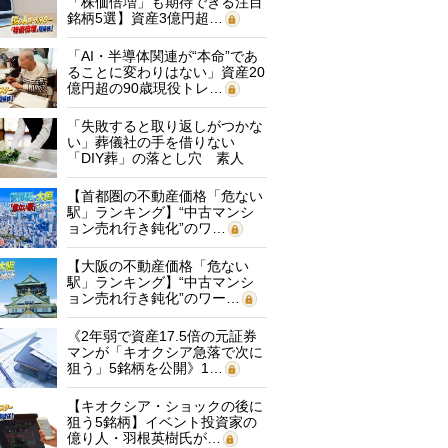
「株価倍増」も期待できる注目
銘柄5選】資産3億円超…
「AI・半導体関連が“本命”であ
ることに変わりはない」資産20
億円超の90歳現役トレ…
「失敗すると取り返しがつかな
い」葬儀社の手を借りない
「DIY葬」の落とし穴 素人
に…
【首都圏の不動産価格「危ない
駅」ランキング】“中古マンシ
ョン売れ行き鈍化”のワ…
【大阪の不動産価格「危ない
駅」ランキング】“中古マンシ
ョン売れ行き鈍化”のワー…
《2年弱で資産17.5倍の元証券
マンが「キオクシア急落で次に
狙う」5銘柄を公開》1…
【キオクシア・ショックの後に
狙う5銘柄】イベント投資家の
億り人・羽根英樹氏が…