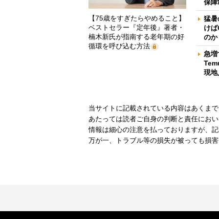
保障
【75歳をすぎたらやめること】
猛暑
ベストセラー『定年後』著者・
けば
楠木新氏が指南する老年期の好
のか
循環を呼び込む方法
急増
Te
現地
当サイトに記載されている内容はあくまで
あたっては読者ご自身の判断と責任におい
情報は細心の注意を払っておりますが、記
万が一、トラブル等の損失が被っても損害