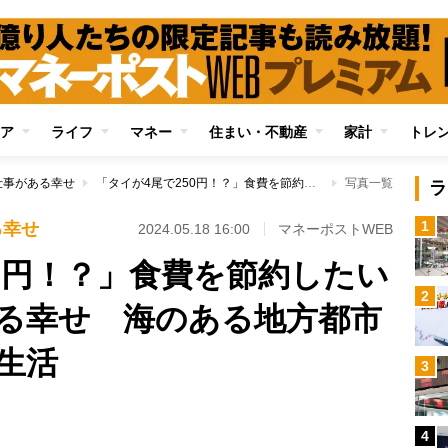
ア
ライフ
マネー
住まい・不動産
家計
トレ
仕事がある幸せ
「タイが4尾で250円！？」食費を節約したい時に“安い魚”がある幸せ 海のある地方都市ならではの充実食生活
写真一覧
ラ
1
る幸せ
2024.05.18 16:00
マネーポストWEB
50円！？」食費を節約したい
2
ある幸せ 海のある地方都市
生活
3
4
Loaded
: