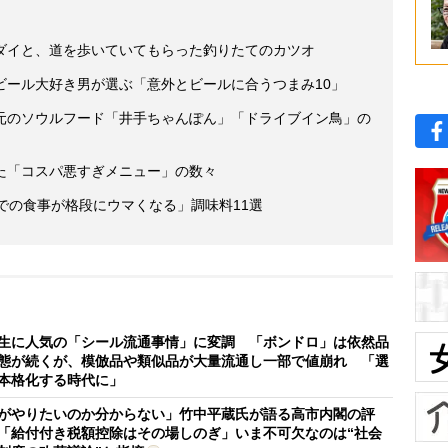
ダイと、道を歩いていてもらった釣りたてのカツオ
ビール大好き男が選ぶ「意外とビールに合うつまみ10」
元のソウルフード「井手ちゃんぽん」「ドライブイン鳥」の
た「コスパ悪すぎメニュー」の数々
での食事が格段にウマくなる」調味料11選
生に人気の「シール流通事情」に変調 「ボンドロ」は依然品
態が続くが、模倣品や類似品が大量流通し一部で値崩れ 「選
本格化する時代に」
がやりたいのか分からない」竹中平蔵氏が語る高市内閣の評
「給付付き税額控除はその場しのぎ」いま不可欠なのは“社会