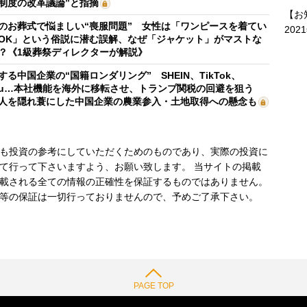
制度の改革議論”と指摘
【お
のお葬式で悩ましい“喪服問題” 女性は「ワンピースを着てい
202
OK」という俗説に潜む誤解、なぜ「ジャケット」がマストな
？《1級葬祭ディレクターが解説》
する中国企業の“国籍ロンダリング” SHEIN、TikTok、
mu…本社機能を海外に移転させ、トランプ関税の回避を狙う
人を隠れ蓑にした中国企業の農業参入・土地取得への懸念も
も投資の参考にしていただくためのものであり、実際の投資に
て行って下さいますよう、お願い致します。 当サイトの掲載
載される全ての情報の正確性を保証するものではありません。
等の保証は一切行っておりませんので、予めご了承下さい。
PAGE TOP