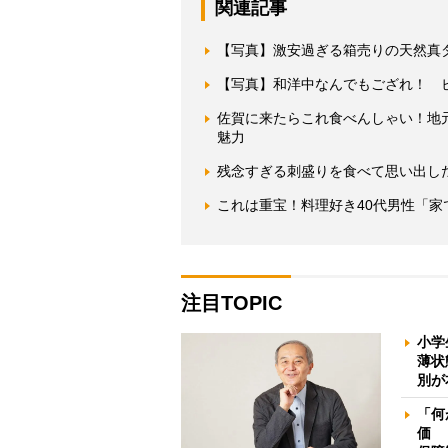
関連記事
【写真】激安過ぎる箱売りの天然真
【写真】和洋中なんでもござれ！ 
佐賀に来たらこれ食べんしゃい！地
魅力
残念すぎる刺盛りを食べて思い出し
これは重宝！料理好き40代男性「家
注目TOPIC
小学
薄状
別が
「何
価 