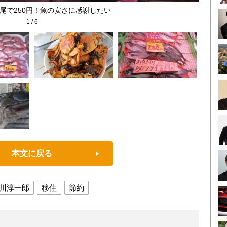
尾で250円！魚の安さに感謝したい
1
/
6
本文に戻る
川淳一郎
移住
節約