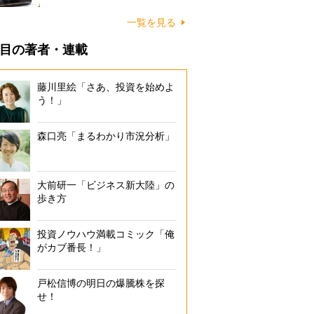
一覧を見る
目の著者・連載
藤川里絵「さあ、投資を始めよ
う！」
森口亮「まるわかり市況分析」
大前研一「ビジネス新大陸」の
歩き方
投資ノウハウ満載コミック「俺
がカブ番長！」
戸松信博の明日の爆騰株を探
せ！