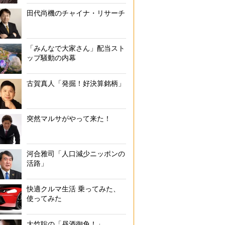
1かごに小型のタイが10匹入ってなんと380円！
田代尚機のチャイナ・リサーチ
「みんなで大家さん」配当スト
ップ騒動の内幕
古賀真人「発掘！好決算銘柄」
突然マルサがやって来た！
河合雅司「人口減少ニッポンの
活路」
快適クルマ生活 乗ってみた、
使ってみた
大竹聡の「昼酒御免！」