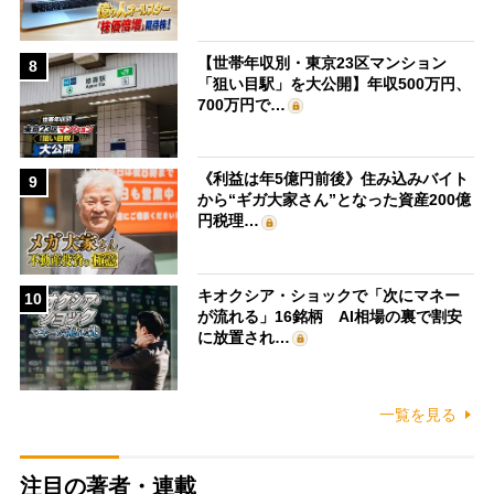
【世帯年収別・東京23区マンション
8
「狙い目駅」を大公開】年収500万円、
700万円で…
《利益は年5億円前後》住み込みバイト
9
から“ギガ大家さん”となった資産200億
円税理…
キオクシア・ショックで「次にマネー
10
が流れる」16銘柄 AI相場の裏で割安
に放置され…
一覧を見る
注目の著者・連載