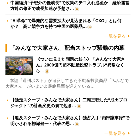
中国経済“予想外の低成長”で政策のテコ入れ必至か 経済運営
方針の修正で成長加速が予想さ…
“AI革命”で爆発的な需要拡大が見込まれる「CXO」とは何
か？ 高い競争力を持つ中国の医薬品…
一覧を見る
「みんなで大家さん」配当ストップ騒動の内幕
《ついに見えた問題の核心》「みんなで大家さ
ん」2000億円超不動産投資トラブル“異常なく
ら…
本誌『週刊ポスト』が追及してきた不動産投資商品「みんなで
大家さん」がいよいよ最終局面を迎えている…
【独走スクープ・みんなで大家さん】二転三転した“成田プロ
ジェクト”の計画変更の裏で起き…
【追及スクープ・みんなで大家さん】独占入手“内部議事録”で
明かされる柳瀬健一・代表の思…
一覧を見る