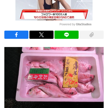
Powered by 
GliaStudios
Mute