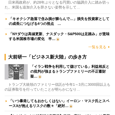
日米両政府が、約28年ぶりとなる円買いの協調介入に踏み切っ
た。米国も追加介入を辞さない姿勢を示して…
「キオクシア急落で含み損が膨らんで…」損失を投資家として
の成長につなげる4つの視点 …
「NYダウは高値更新、ナスダック・S&P500は足踏み」が意味
する米国株市場の変化 半…
一覧を見る
大前研一「ビジネス新大陸」の歩き方
「イラン戦争を利用して儲けている」利益相反と
の批判が強まるトランプファミリーの不正蓄財
疑…
トランプ大統領のファミリー信託が今年1～3月に3000回以上も
の証券取引を行っていたことが明らかになり…
「いつ暴発してもおかしくはない」イーロン・マスク氏とスペ
ースXが抱えるリスクの数々「絶対…