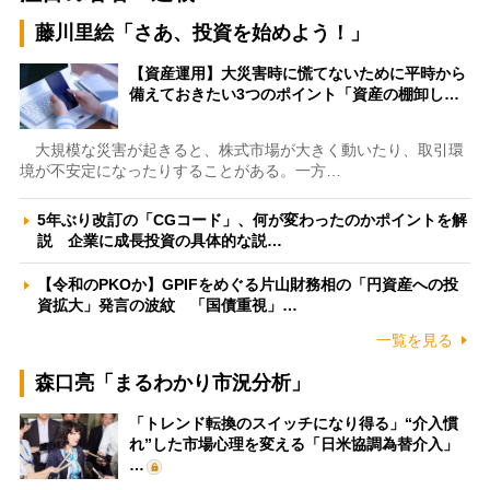
藤川里絵「さあ、投資を始めよう！」
【資産運用】大災害時に慌てないために平時から
備えておきたい3つのポイント「資産の棚卸し…
大規模な災害が起きると、株式市場が大きく動いたり、取引環
境が不安定になったりすることがある。一方…
5年ぶり改訂の「CGコード」、何が変わったのかポイントを解
説 企業に成長投資の具体的な説…
【令和のPKOか】GPIFをめぐる片山財務相の「円資産への投
資拡大」発言の波紋 「国債重視」…
一覧を見る
森口亮「まるわかり市況分析」
「トレンド転換のスイッチになり得る」“介入慣
れ”した市場心理を変える「日米協調為替介入」
…