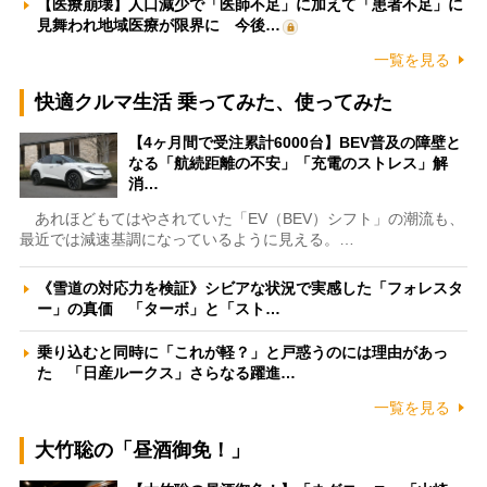
【医療崩壊】人口減少で「医師不足」に加えて「患者不足」に
見舞われ地域医療が限界に 今後…
一覧を見る
快適クルマ生活 乗ってみた、使ってみた
【4ヶ月間で受注累計6000台】BEV普及の障壁と
なる「航続距離の不安」「充電のストレス」解
消…
あれほどもてはやされていた「EV（BEV）シフト」の潮流も、
最近では減速基調になっているように見える。…
《雪道の対応力を検証》シビアな状況で実感した「フォレスタ
ー」の真価 「ターボ」と「スト…
乗り込むと同時に「これが軽？」と戸惑うのには理由があっ
た 「日産ルークス」さらなる躍進…
一覧を見る
大竹聡の「昼酒御免！」