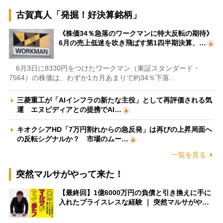
古賀真人「発掘！好決算銘柄」
《株価34％急落のワークマンに特大反転の期待》
6月の売上低迷を吹き飛ばす第1四半期決算、…
6月3日に8330円をつけたワークマン（東証スタンダード・
7564）の株価は、わずか1カ月あまりで約34％下落…
三菱重工が「AIインフラの新たな主役」として再評価される気
運 エヌビディアとの提携でAI…
キオクシアHD「7万円割れからの急反発」は再びの上昇局面へ
の反転シグナルか？ 市場のムー…
一覧を見る
突然マルサがやって来た！
【最終回】1億6000万円の負債と引き換えに手に
入れたプライスレスな経験 ｜ 突然マルサがや…