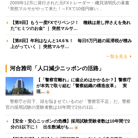
2009年12月に発行された元FXトレーダー・磯貝清明氏の著書
『突然マルサがやって来た！～FXで10億円稼い…
【第9回】もう一度FXでリベンジ！ 種銭は差し押さえを免れ
た”ヒミツのお金” ｜ 突然マルサ…
【第8回】年利はなんと14.6％！ 毎日5万円超の延滞税が積み
上がっていく ｜ 突然マルサ…
一覧を見る
河合雅司「人口減少ニッポンの活路」
【「警察官離れ」に歯止めはかかるか？】警察庁
が本気で取り組む「警察組織の構造改革」 実
現…
警察庁が目下、頭を悩ませているのが「警察官不足」だ。警察
官の採用試験の受験者数は10年間で2分の1以…
【安全・安心ニッポンの危機】採用試験受験者数は10年間で2
分の1以下に！ 出生数減がも…