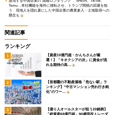
急増する中国企業の“国籍ロンダリング” SHEIN、TikTok、
Temu…本社機能を海外に移転させ、トランプ関税の回避を狙
う 現地人を隠れ蓑にした中国企業の農業参入・土地取得への
懸念も
関連記事
ランキング
【資産10億円超・かんちさんが厳
1
選！】「キオクシアの次」に資金が流
れる期待の高…
【首都圏の不動産価格「危ない駅」ラ
2
ンキング】“中古マンション売れ行き鈍
化”のワー…
【億り人オールスターが狙う20銘柄】
3
「総資産69億円超」90歳現役トレーダ