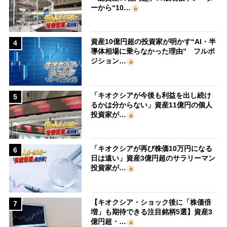
ーから“10…
資産10億円超の投資家が明かす“AI・半
4
導体相場に乗らなかった理由” フルポ
ジション…
「キオクシアが今後も利益を出し続け
5
るかは分からない」資産11億円の個人
投資家が…
「キオクシアが再び株価10万円になる
6
日は遠い」資産3億円超のサラリーマン
投資家が…
【キオクシア・ショック後に「株価倍
7
増」も期待できる注目銘柄5選】資産3
億円超・…