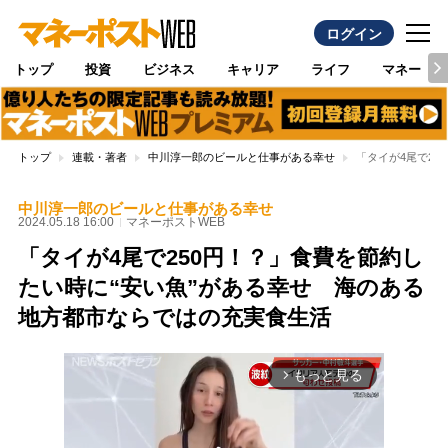
ログイン
トップ
投資
ビジネス
キャリア
ライフ
マネー
トップ
連載・著者
中川淳一郎のビールと仕事がある幸せ
「タイが4尾で2
中川淳一郎のビールと仕事がある幸せ
2024.05.18 16:00
マネーポストWEB
「タイが4尾で250円！？」食費を節約し
たい時に“安い魚”がある幸せ 海のある
地方都市ならではの充実食生活
もっと見る
arrow_forward_ios