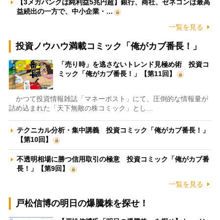
【3メガバンクは純利益5兆円超】銀行、商社、ゼネコンは最高
益続出の一方で、中小企業・…
一覧を見る
投資ノウハウ満載コミック「俺がカブ番長！」
「売り時」を逃さないトレンド見極め術 投資コ
ミック「俺がカブ番長！」【第11回】
かつて投資情報雑誌「マネーポスト」にて、圧倒的な情報量が
詰め込まれた「天下無敵の株コミック」とし…
テクニカル分析・集中講義 投資コミック「俺がカブ番長！」
【第10回】
不透明相場に勝つ信用取引の極意 投資コミック「俺がカブ番
長！」【第9回】
一覧を見る
戸松信博の明日の爆騰株を探せ！