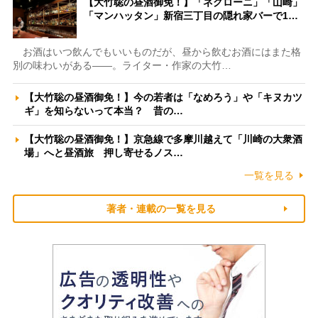
【大竹聡の昼酒御免！】「ネグローニ」「山崎」
「マンハッタン」新宿三丁目の隠れ家バーで1…
お酒はいつ飲んでもいいものだが、昼から飲むお酒にはまた格
別の味わいがある――。ライター・作家の大竹…
【大竹聡の昼酒御免！】今の若者は「なめろう」や「キヌカツ
ギ」を知らないって本当？ 昔の…
【大竹聡の昼酒御免！】京急線で多摩川越えて「川崎の大衆酒
場」へと昼酒旅 押し寄せるノス…
一覧を見る
著者・連載の一覧を見る