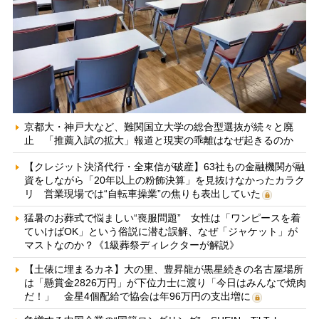
京都大・神戸大など、難関国立大学の総合型選抜が続々と廃
止 「推薦入試の拡大」報道と現実の乖離はなぜ起きるのか
【クレジット決済代行・全東信が破産】63社もの金融機関が融
資をしながら「20年以上の粉飾決算」を見抜けなかったカラク
リ 営業現場では“自転車操業”の焦りも表出していた
猛暑のお葬式で悩ましい“喪服問題” 女性は「ワンピースを着
ていけばOK」という俗説に潜む誤解、なぜ「ジャケット」が
マストなのか？《1級葬祭ディレクターが解説》
【土俵に埋まるカネ】大の里、豊昇龍が黒星続きの名古屋場所
は「懸賞金2826万円」が下位力士に渡り「今日はみんなで焼肉
だ！」 金星4個配給で協会は年96万円の支出増に