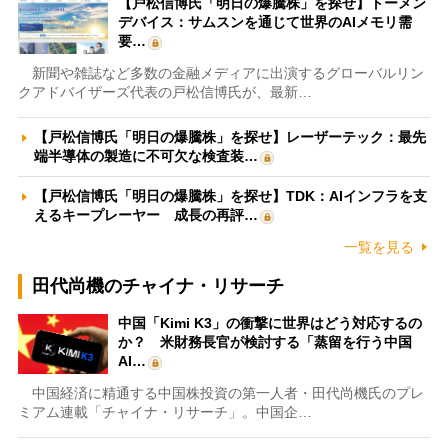
【戸松信博氏「明日の爆騰株」を探せ】トーメン
デバイス：サムスンを通じて世界のAIメモリ需
要…
新聞や雑誌など多数の金融メディアに出演するグローバルリン
クアドバイザーズ代表の戸松信博氏が、最新…
【戸松信博氏「明日の爆騰株」を探せ】レーザーテック：最先
端半導体の製造に不可欠な検査装…
【戸松信博氏「明日の爆騰株」を探せ】TDK：AIインフラを支
えるキープレーヤー 成長の再評…
一覧を見る
田代尚機のチャイナ・リサーチ
中国「Kimi K3」の衝撃に世界はどう対応するの
か？ 米財務長官が検討する「蒸留を行う中国
AI…
中国経済に精通する中国株投資の第一人者・田代尚機氏のプレ
ミアム連載「チャイナ・リサーチ」。中国企…