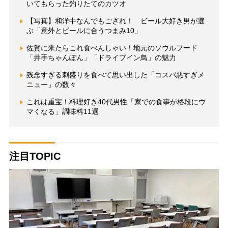
いてもらった釣りたてのカツオ
【写真】和洋中なんでもござれ！ ビール大好き男が選
ぶ「意外とビールに合うつまみ10」
佐賀に来たらこれ食べんしゃい！地元のソウルフード
「井手ちゃんぽん」「ドライブイン鳥」の魅力
残念すぎる刺盛りを食べて思い出した「コスパ悪すぎメ
ニュー」の数々
これは重宝！料理好き40代男性「家での食事が格段にウ
マくなる」調味料11選
注目TOPIC