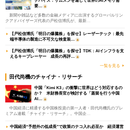
デバイス：サムスンを通じて世界のAIメモリ需
要…
新聞や雑誌など多数の金融メディアに出演するグローバルリン
クアドバイザーズ代表の戸松信博氏が、最新…
【戸松信博氏「明日の爆騰株」を探せ】レーザーテック：最先
端半導体の製造に不可欠な検査装…
【戸松信博氏「明日の爆騰株」を探せ】TDK：AIインフラを支
えるキープレーヤー 成長の再評…
一覧を見る
田代尚機のチャイナ・リサーチ
中国「Kimi K3」の衝撃に世界はどう対応するの
か？ 米財務長官が検討する「蒸留を行う中国
AI…
中国経済に精通する中国株投資の第一人者・田代尚機氏のプレ
ミアム連載「チャイナ・リサーチ」。中国企…
中国経済“予想外の低成長”で政策のテコ入れ必至か 経済運営