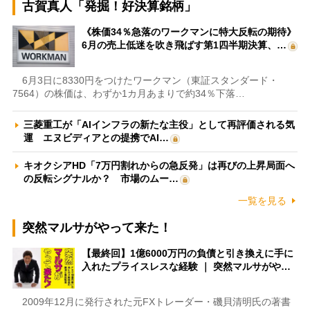
古賀真人「発掘！好決算銘柄」
《株価34％急落のワークマンに特大反転の期待》
6月の売上低迷を吹き飛ばす第1四半期決算、…
6月3日に8330円をつけたワークマン（東証スタンダード・
7564）の株価は、わずか1カ月あまりで約34％下落…
三菱重工が「AIインフラの新たな主役」として再評価される気
運 エヌビディアとの提携でAI…
キオクシアHD「7万円割れからの急反発」は再びの上昇局面へ
の反転シグナルか？ 市場のムー…
一覧を見る
突然マルサがやって来た！
【最終回】1億6000万円の負債と引き換えに手に
入れたプライスレスな経験 ｜ 突然マルサがや…
2009年12月に発行された元FXトレーダー・磯貝清明氏の著書