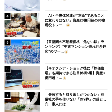
「AI・半導体関連が“本命”であること
4
に変わりはない」資産20億円超の90歳
現役トレー…
【首都圏の不動産価格「危ない駅」ラ
5
ンキング】“中古マンション売れ行き鈍
化”のワー…
【キオクシア・ショック後に「株価倍
6
増」も期待できる注目銘柄5選】資産3
億円超・…
「失敗すると取り返しがつかない」葬
7
儀社の手を借りない「DIY葬」の落とし
穴 素人には…