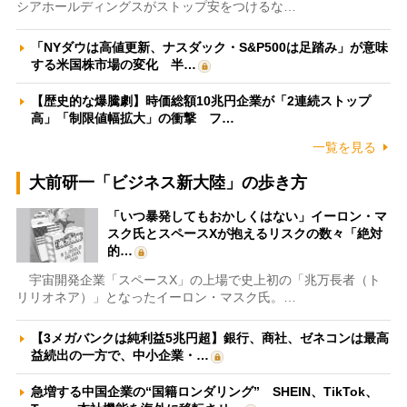
シアホールディングスがストップ安をつけるな…
「NYダウは高値更新、ナスダック・S&P500は足踏み」が意味
する米国株市場の変化 半…
【歴史的な爆騰劇】時価総額10兆円企業が「2連続ストップ
高」「制限値幅拡大」の衝撃 フ…
一覧を見る
大前研一「ビジネス新大陸」の歩き方
「いつ暴発してもおかしくはない」イーロン・マ
スク氏とスペースXが抱えるリスクの数々「絶対
的…
宇宙開発企業「スペースX」の上場で史上初の「兆万長者（ト
リリオネア）」となったイーロン・マスク氏。…
【3メガバンクは純利益5兆円超】銀行、商社、ゼネコンは最高
益続出の一方で、中小企業・…
急増する中国企業の“国籍ロンダリング” SHEIN、TikTok、