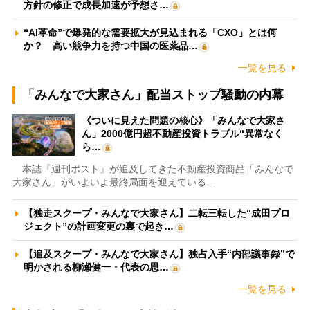
方針の修正で成長加速が予想さ…
“AI革命”で爆発的な需要拡大が見込まれる「CXO」とは何
か？ 高い競争力を持つ中国の医薬品…
一覧を見る
「みんなで大家さん」配当ストップ騒動の内幕
《ついに見えた問題の核心》「みんなで大家さ
ん」2000億円超不動産投資トラブル“異常なく
ら…
本誌『週刊ポスト』が追及してきた不動産投資商品「みんなで
大家さん」がいよいよ最終局面を迎えている…
【独走スクープ・みんなで大家さん】二転三転した“成田プロ
ジェクト”の計画変更の裏で起き…
【追及スクープ・みんなで大家さん】独占入手“内部議事録”で
明かされる柳瀬健一・代表の思…
一覧を見る