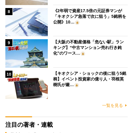
《2年弱で資産17.5倍の元証券マンが
8
「キオクシア急落で次に狙う」5銘柄を
公開》10…
【大阪の不動産価格「危ない駅」ラン
9
キング】“中古マンション売れ行き鈍
化”のワース…
【キオクシア・ショックの後に狙う5銘
10
柄】イベント投資家の億り人・羽根英
樹氏が厳…
一覧を見る
注目の著者・連載