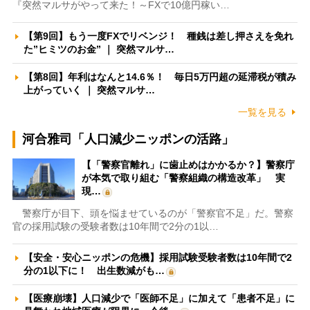
『突然マルサがやって来た！～FXで10億円稼い…
【第9回】もう一度FXでリベンジ！ 種銭は差し押さえを免れ
た”ヒミツのお金” ｜ 突然マルサ…
【第8回】年利はなんと14.6％！ 毎日5万円超の延滞税が積み
上がっていく ｜ 突然マルサ…
一覧を見る
河合雅司「人口減少ニッポンの活路」
【「警察官離れ」に歯止めはかかるか？】警察庁
が本気で取り組む「警察組織の構造改革」 実
現…
警察庁が目下、頭を悩ませているのが「警察官不足」だ。警察
官の採用試験の受験者数は10年間で2分の1以…
【安全・安心ニッポンの危機】採用試験受験者数は10年間で2
分の1以下に！ 出生数減がも…
【医療崩壊】人口減少で「医師不足」に加えて「患者不足」に