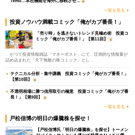
Temu…本社機能を海外に移転させ…
一覧を見る
投資ノウハウ満載コミック「俺がカブ番長！」
「売り時」を逃さないトレンド見極め術 投資コ
ミック「俺がカブ番長！」【第11回】
かつて投資情報雑誌「マネーポスト」にて、圧倒的な情報量が
詰め込まれた「天下無敵の株コミック」とし…
テクニカル分析・集中講義 投資コミック「俺がカブ番長！」
【第10回】
不透明相場に勝つ信用取引の極意 投資コミック「俺がカブ番
長！」【第9回】
一覧を見る
戸松信博の明日の爆騰株を探せ！
【戸松信博氏「明日の爆騰株」を探せ】トーメン