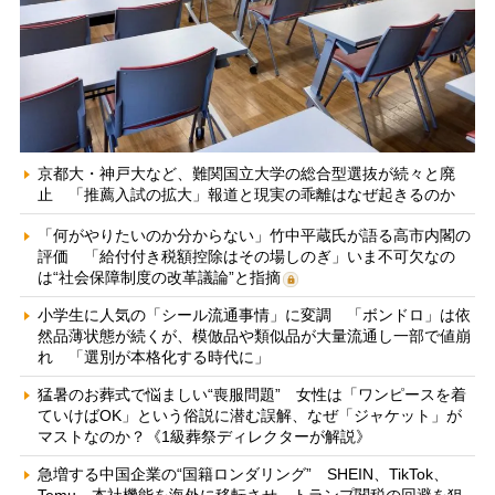
京都大・神戸大など、難関国立大学の総合型選抜が続々と廃
止 「推薦入試の拡大」報道と現実の乖離はなぜ起きるのか
「何がやりたいのか分からない」竹中平蔵氏が語る高市内閣の
評価 「給付付き税額控除はその場しのぎ」いま不可欠なの
は“社会保障制度の改革議論”と指摘
小学生に人気の「シール流通事情」に変調 「ボンドロ」は依
然品薄状態が続くが、模倣品や類似品が大量流通し一部で値崩
れ 「選別が本格化する時代に」
猛暑のお葬式で悩ましい“喪服問題” 女性は「ワンピースを着
ていけばOK」という俗説に潜む誤解、なぜ「ジャケット」が
マストなのか？《1級葬祭ディレクターが解説》
急増する中国企業の“国籍ロンダリング” SHEIN、TikTok、