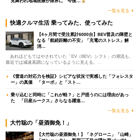
見舞われ地域医療が限界に 今後…
一覧を見る
快適クルマ生活 乗ってみた、使ってみた
【4ヶ月間で受注累計6000台】BEV普及の障壁と
なる「航続距離の不安」「充電のストレス」解
消…
あれほどもてはやされていた「EV（BEV）シフト」の潮流も、
最近では減速基調になっているように見える。…
《雪道の対応力を検証》シビアな状況で実感した「フォレスタ
ー」の真価 「ターボ」と「スト…
乗り込むと同時に「これが軽？」と戸惑うのには理由があっ
た 「日産ルークス」さらなる躍進…
一覧を見る
大竹聡の「昼酒御免！」
【大竹聡の昼酒御免！】「ネグローニ」「山崎」