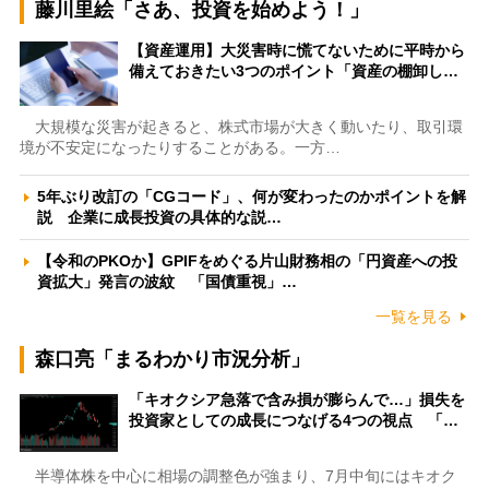
藤川里絵「さあ、投資を始めよう！」
【資産運用】大災害時に慌てないために平時から
備えておきたい3つのポイント「資産の棚卸し…
大規模な災害が起きると、株式市場が大きく動いたり、取引環
境が不安定になったりすることがある。一方…
5年ぶり改訂の「CGコード」、何が変わったのかポイントを解
説 企業に成長投資の具体的な説…
【令和のPKOか】GPIFをめぐる片山財務相の「円資産への投
資拡大」発言の波紋 「国債重視」…
一覧を見る
森口亮「まるわかり市況分析」
「キオクシア急落で含み損が膨らんで…」損失を
投資家としての成長につなげる4つの視点 「…
半導体株を中心に相場の調整色が強まり、7月中旬にはキオク