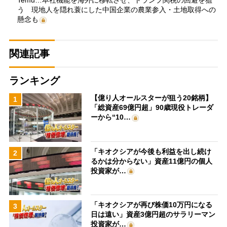
Temu…本社機能を海外に移転させ、トランプ関税の回避を狙
う 現地人を隠れ蓑にした中国企業の農業参入・土地取得への
懸念も
関連記事
ランキング
【億り人オールスターが狙う20銘柄】
1
「総資産69億円超」90歳現役トレーダ
ーから“10…
「キオクシアが今後も利益を出し続け
2
るかは分からない」資産11億円の個人
投資家が…
「キオクシアが再び株価10万円になる
3
日は遠い」資産3億円超のサラリーマン
投資家が…