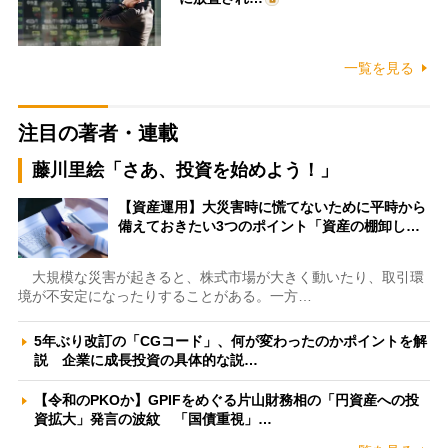
一覧を見る
注目の著者・連載
藤川里絵「さあ、投資を始めよう！」
【資産運用】大災害時に慌てないために平時から
備えておきたい3つのポイント「資産の棚卸し…
大規模な災害が起きると、株式市場が大きく動いたり、取引環
境が不安定になったりすることがある。一方…
5年ぶり改訂の「CGコード」、何が変わったのかポイントを解
説 企業に成長投資の具体的な説…
【令和のPKOか】GPIFをめぐる片山財務相の「円資産への投
資拡大」発言の波紋 「国債重視」…