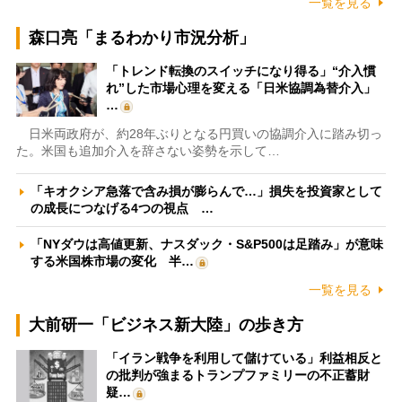
一覧を見る
森口亮「まるわかり市況分析」
「トレンド転換のスイッチになり得る」“介入慣
れ”した市場心理を変える「日米協調為替介入」
…
日米両政府が、約28年ぶりとなる円買いの協調介入に踏み切っ
た。米国も追加介入を辞さない姿勢を示して…
「キオクシア急落で含み損が膨らんで…」損失を投資家として
の成長につなげる4つの視点 …
「NYダウは高値更新、ナスダック・S&P500は足踏み」が意味
する米国株市場の変化 半…
一覧を見る
大前研一「ビジネス新大陸」の歩き方
「イラン戦争を利用して儲けている」利益相反と
の批判が強まるトランプファミリーの不正蓄財
疑…