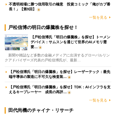
不透明相場に勝つ信用取引の極意 投資コミック「俺がカブ番
長！」【第9回】
一覧を見る
戸松信博の明日の爆騰株を探せ！
【戸松信博氏「明日の爆騰株」を探せ】トーメン
デバイス：サムスンを通じて世界のAIメモリ需
要…
新聞や雑誌など多数の金融メディアに出演するグローバルリン
クアドバイザーズ代表の戸松信博氏が、最新…
【戸松信博氏「明日の爆騰株」を探せ】レーザーテック：最先
端半導体の製造に不可欠な検査装…
【戸松信博氏「明日の爆騰株」を探せ】TDK：AIインフラを支
えるキープレーヤー 成長の再評…
一覧を見る
田代尚機のチャイナ・リサーチ