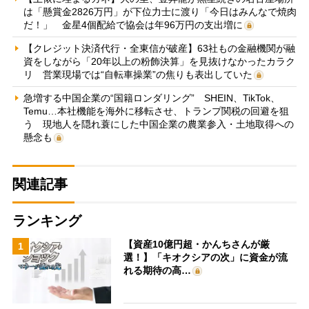
は「懸賞金2826万円」が下位力士に渡り「今日はみんなで焼肉
だ！」 金星4個配給で協会は年96万円の支出増に
【クレジット決済代行・全東信が破産】63社もの金融機関が融
資をしながら「20年以上の粉飾決算」を見抜けなかったカラク
リ 営業現場では“自転車操業”の焦りも表出していた
急増する中国企業の“国籍ロンダリング” SHEIN、TikTok、
Temu…本社機能を海外に移転させ、トランプ関税の回避を狙
う 現地人を隠れ蓑にした中国企業の農業参入・土地取得への
懸念も
関連記事
ランキング
【資産10億円超・かんちさんが厳
1
選！】「キオクシアの次」に資金が流
れる期待の高…