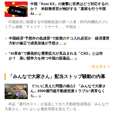
中国「Kimi K3」の衝撃に世界はどう対応するの
か？ 米財務長官が検討する「蒸留を行う中国
AI…
中国経済に精通する中国株投資の第一人者・田代尚機氏のプレ
ミアム連載「チャイナ・リサーチ」。中国企…
中国経済“予想外の低成長”で政策のテコ入れ必至か 経済運営
方針の修正で成長加速が予想さ…
“AI革命”で爆発的な需要拡大が見込まれる「CXO」とは何
か？ 高い競争力を持つ中国の医薬品…
一覧を見る
「みんなで大家さん」配当ストップ騒動の内幕
《ついに見えた問題の核心》「みんなで大家さ
ん」2000億円超不動産投資トラブル“異常なく
ら…
本誌『週刊ポスト』が追及してきた不動産投資商品「みんなで
大家さん」がいよいよ最終局面を迎えている…