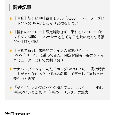
関連記事
【写真】新しい中排気量モデル「X500」 ハーレーダビ
ッドソンのDNAがしっかりと宿る佇まい
【憧れのハーレー】限定解除せずに乗れるハーレーダビ
ッドソンX350 「ハーレーとしては目を疑いたくなるほ
どの手頃な価格」
【写真で解剖】未来的デザインの電動バイク・
BMW「CE 04」に乗ってみた 限定解除も不要のシティ
コミューターとしての割り切り
ナナハンブームを生んだ「ホンダCB750 K4」 高校時代
に手が届かなかった「憧れの名車」で疾走して味わった
夢心地と現実
「そうだ、クルマにバイク積んで出かけよう！」 4輪と
2輪の“いいとこ取り”「6輪ツーリング」の魅力
注目TOPIC