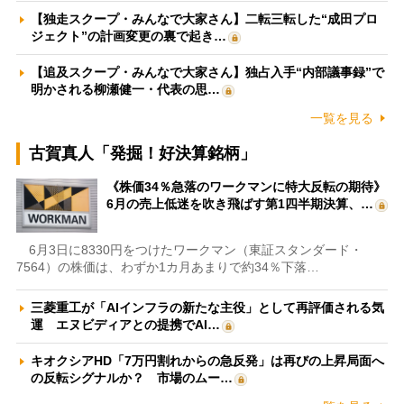
【独走スクープ・みんなで大家さん】二転三転した“成田プロ
ジェクト”の計画変更の裏で起き…
【追及スクープ・みんなで大家さん】独占入手“内部議事録”で
明かされる柳瀬健一・代表の思…
一覧を見る
古賀真人「発掘！好決算銘柄」
《株価34％急落のワークマンに特大反転の期待》
6月の売上低迷を吹き飛ばす第1四半期決算、…
6月3日に8330円をつけたワークマン（東証スタンダード・
7564）の株価は、わずか1カ月あまりで約34％下落…
三菱重工が「AIインフラの新たな主役」として再評価される気
運 エヌビディアとの提携でAI…
キオクシアHD「7万円割れからの急反発」は再びの上昇局面へ
の反転シグナルか？ 市場のムー…