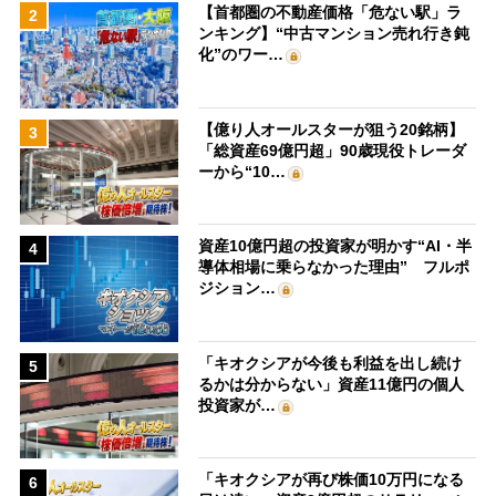
【首都圏の不動産価格「危ない駅」ラ
2
ンキング】“中古マンション売れ行き鈍
化”のワー…
【億り人オールスターが狙う20銘柄】
3
「総資産69億円超」90歳現役トレーダ
ーから“10…
資産10億円超の投資家が明かす“AI・半
4
導体相場に乗らなかった理由” フルポ
ジション…
「キオクシアが今後も利益を出し続け
5
るかは分からない」資産11億円の個人
投資家が…
「キオクシアが再び株価10万円になる
6