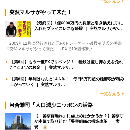
一覧を見る
突然マルサがやって来た！
【最終回】1億6000万円の負債と引き換えに手に
入れたプライスレスな経験 ｜ 突然マルサがや…
2009年12月に発行された元FXトレーダー・磯貝清明氏の著書
『突然マルサがやって来た！～FXで10億円稼い…
【第9回】もう一度FXでリベンジ！ 種銭は差し押さえを免れ
た”ヒミツのお金” ｜ 突然マルサ…
【第8回】年利はなんと14.6％！ 毎日5万円超の延滞税が積み
上がっていく ｜ 突然マルサ…
一覧を見る
河合雅司「人口減少ニッポンの活路」
【「警察官離れ」に歯止めはかかるか？】警察庁
が本気で取り組む「警察組織の構造改革」 実
現…