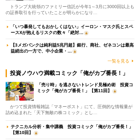
トランプ大統領のファミリー信託が今年1～3月に3000回以上も
の証券取引を行っていたことが明らかになり…
「いつ暴発してもおかしくはない」イーロン・マスク氏とスペ
ースXが抱えるリスクの数々「絶対…
【3メガバンクは純利益5兆円超】銀行、商社、ゼネコンは最高
益続出の一方で、中小企業・…
一覧を見る
投資ノウハウ満載コミック「俺がカブ番長！」
「売り時」を逃さないトレンド見極め術 投資コ
ミック「俺がカブ番長！」【第11回】
かつて投資情報雑誌「マネーポスト」にて、圧倒的な情報量が
詰め込まれた「天下無敵の株コミック」とし…
テクニカル分析・集中講義 投資コミック「俺がカブ番長！」
【第10回】