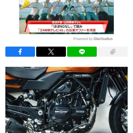
Powered by 
GliaStudios
Mute