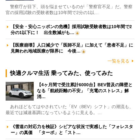
警察庁が目下、頭を悩ませているのが「警察官不足」だ。警察
官の採用試験の受験者数は10年間で2分の1以…
【安全・安心ニッポンの危機】採用試験受験者数は10年間で2
分の1以下に！ 出生数減がも…
【医療崩壊】人口減少で「医師不足」に加えて「患者不足」に
見舞われ地域医療が限界に 今後…
一覧を見る
快適クルマ生活 乗ってみた、使ってみた
【4ヶ月間で受注累計6000台】BEV普及の障壁と
なる「航続距離の不安」「充電のストレス」解
消…
あれほどもてはやされていた「EV（BEV）シフト」の潮流も、
最近では減速基調になっているように見える。…
《雪道の対応力を検証》シビアな状況で実感した「フォレスタ
ー」の真価 「ターボ」と「スト…