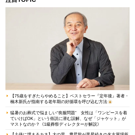
【75歳をすぎたらやめること】ベストセラー『定年後』著者・
楠木新氏が指南する老年期の好循環を呼び込む方法
猛暑のお葬式で悩ましい“喪服問題” 女性は「ワンピースを着
ていけばOK」という俗説に潜む誤解、なぜ「ジャケット」が
マストなのか？《1級葬祭ディレクターが解説》
【土俵に埋まるカネ】大の里、豊昇龍が黒星続きの名古屋場所