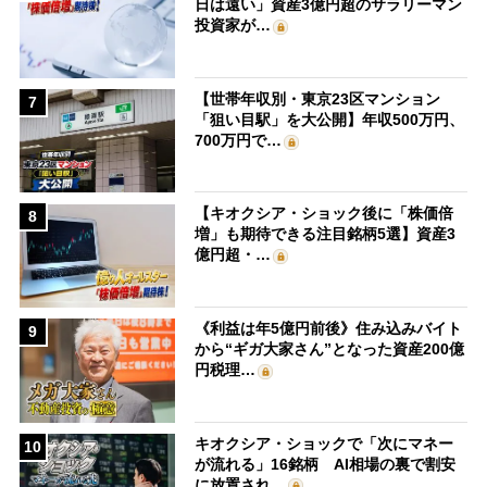
日は遠い」資産3億円超のサラリーマン
投資家が…
【世帯年収別・東京23区マンション
7
「狙い目駅」を大公開】年収500万円、
700万円で…
【キオクシア・ショック後に「株価倍
8
増」も期待できる注目銘柄5選】資産3
億円超・…
《利益は年5億円前後》住み込みバイト
9
から“ギガ大家さん”となった資産200億
円税理…
キオクシア・ショックで「次にマネー
10
が流れる」16銘柄 AI相場の裏で割安
に放置され…