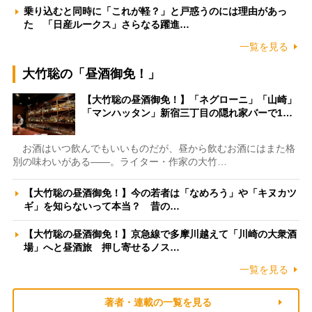
乗り込むと同時に「これが軽？」と戸惑うのには理由があっ
た 「日産ルークス」さらなる躍進…
一覧を見る
大竹聡の「昼酒御免！」
【大竹聡の昼酒御免！】「ネグローニ」「山崎」
「マンハッタン」新宿三丁目の隠れ家バーで1…
お酒はいつ飲んでもいいものだが、昼から飲むお酒にはまた格
別の味わいがある――。ライター・作家の大竹…
【大竹聡の昼酒御免！】今の若者は「なめろう」や「キヌカツ
ギ」を知らないって本当？ 昔の…
【大竹聡の昼酒御免！】京急線で多摩川越えて「川崎の大衆酒
場」へと昼酒旅 押し寄せるノス…
一覧を見る
著者・連載の一覧を見る