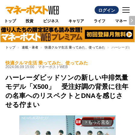
ログイン
トップ
投資
ビジネス
キャリア
ライフ
マネー
トップ
連載・著者
快適クルマ生活 乗ってみた、使ってみた
ハーレーダビッ
快適クルマ生活 乗ってみた、使ってみた
2024.06.09 15:00
マネーポストWEB
ハーレーダビッドソンの新しい中排気量
モデル「X500」 受注好調の背景に往年
の名車へのリスペクトとDNAを感じさ
せる佇まい
もっと見る
arrow_forward_ios