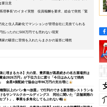
は要注意
惑系理事長”のイタイ実態 役員報酬を要求、総会で突然「緊
朽化と住人高齢化でマンションが管理会社に見捨てられる
万円払ったのに500万円でも売れない現実
隣家の騒音に苦情を入れたらまさかの返答に唖然
俵に埋まるカネ】大の里、豊昇龍が黒星続きの名古屋場所は
賞金2826万円」が下位力士に渡り「今日はみんなで焼肉
」 金星4個配給で協会は年96万円の支出増に
0種類以上のパン食べ放題」で行列のできる新形態レストランを
けるサンマルクホールディングス 同社に聞いた「店舗展開の
セプト」、事業を多角化してもぶれない軸