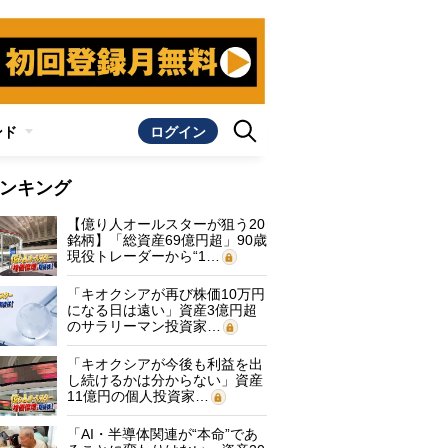
ンド
ログイン
ンキング
【億り人オールスターが狙う20
銘柄】「総資産69億円超」90歳
現役トレーダーから“1…
「キオクシアが再び株価10万円
になる日は遠い」資産3億円超
のサラリーマン投資家…
「キオクシアが今後も利益を出
し続けるかは分からない」資産
11億円の個人投資家…
「AI・半導体関連が“本命”であ