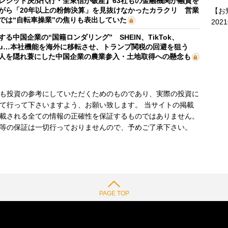
レジット決済代行・全東信が破産】63社もの金融機関が融資を
がら「20年以上の粉飾決算」を見抜けなかったカラクリ 営業
【お
では“自転車操業”の焦りも表出していた
202
する中国企業の“国籍ロンダリング” SHEIN、TikTok、
mu…本社機能を海外に移転させ、トランプ関税の回避を狙う
人を隠れ蓑にした中国企業の農業参入・土地取得への懸念も
も投資の参考にしていただくためのものであり、実際の投資に
て行って下さいますよう、お願い致します。 当サイトの掲載
載される全ての情報の正確性を保証するものではありません。
等の保証は一切行っておりませんので、予めご了承下さい。
PAGE TOP