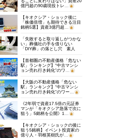
ることに変わりはない」資産20
億円超の90歳現役トレ…
【キオクシア・ショック後に
「株価倍増」も期待できる注目
銘柄5選】資産3億円超…
「失敗すると取り返しがつかな
い」葬儀社の手を借りない
「DIY葬」の落とし穴 素人
に…
【首都圏の不動産価格「危ない
駅」ランキング】“中古マンシ
ョン売れ行き鈍化”のワ…
【大阪の不動産価格「危ない
駅」ランキング】“中古マンシ
ョン売れ行き鈍化”のワー…
《2年弱で資産17.5倍の元証券
マンが「キオクシア急落で次に
狙う」5銘柄を公開》1…
【キオクシア・ショックの後に
狙う5銘柄】イベント投資家の
億り人・羽根英樹氏が…