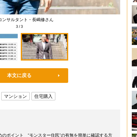
コンサルタント・長嶋修さん
3
/
3
本文に戻る
マンション
住宅購入
めのポイント “モンスター住民”の有無を簡単に確認する方