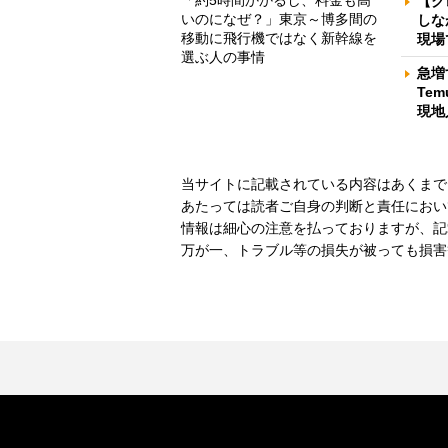
「約5時間かかるし、料金も高
【ク
いのになぜ？」東京～博多間の
しな
移動に飛行機ではなく新幹線を
現場
選ぶ人の事情
急増
Te
現地
当サイトに記載されている内容はあくまで
あたっては読者ご自身の判断と責任におい
情報は細心の注意を払っておりますが、記
万が一、トラブル等の損失が被っても損害