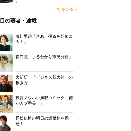
一覧を見る
目の著者・連載
藤川里絵「さあ、投資を始めよ
う！」
森口亮「まるわかり市況分析」
大前研一「ビジネス新大陸」の
歩き方
投資ノウハウ満載コミック「俺
がカブ番長！」
戸松信博の明日の爆騰株を探
せ！