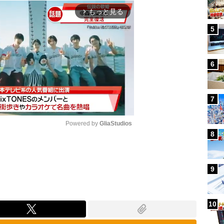
もっと見る
arrow_forward_ios
5
6
7
Powered by 
GliaStudios
8
Mute
9
10