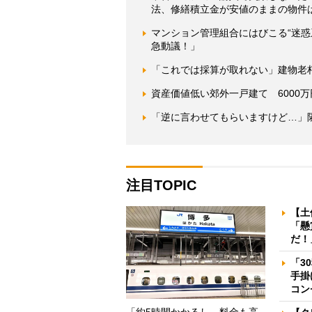
法、修繕積立金が安値のままの物件
マンション管理組合にはびこる“迷
急動議！」
「これでは採算が取れない」建物老
資産価値低い郊外一戸建て 6000
「逆に言わせてもらいますけど…」
注目TOPIC
【土
「懸
だ！
「3
手掛
コン