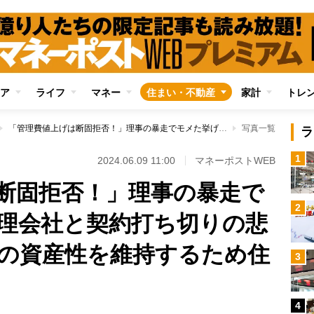
ア
ライフ
マネー
住まい・不動産
家計
トレ
「管理費値上げは断固拒否！」理事の暴走でモメた挙げ句に管理会社と契約打ち切りの悲劇も マンションの資産性を維持するため住民に何ができるか
写真一覧
ラ
1
2024.06.09 11:00
マネーポストWEB
断固拒否！」理事の暴走で
2
理会社と契約打ち切りの悲
の資産性を維持するため住
3
4