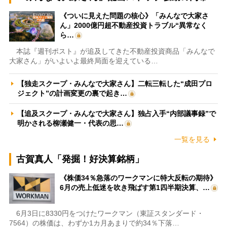
《ついに見えた問題の核心》「みんなで大家さ
ん」2000億円超不動産投資トラブル“異常なく
ら…
本誌『週刊ポスト』が追及してきた不動産投資商品「みんなで
大家さん」がいよいよ最終局面を迎えている…
【独走スクープ・みんなで大家さん】二転三転した“成田プロ
ジェクト”の計画変更の裏で起き…
【追及スクープ・みんなで大家さん】独占入手“内部議事録”で
明かされる柳瀬健一・代表の思…
一覧を見る
古賀真人「発掘！好決算銘柄」
《株価34％急落のワークマンに特大反転の期待》
6月の売上低迷を吹き飛ばす第1四半期決算、…
6月3日に8330円をつけたワークマン（東証スタンダード・
7564）の株価は、わずか1カ月あまりで約34％下落…