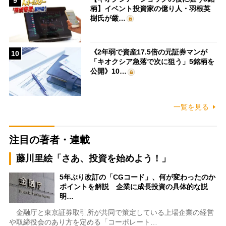
9
柄】イベント投資家の億り人・羽根英
樹氏が厳…
《2年弱で資産17.5倍の元証券マンが
10
「キオクシア急落で次に狙う」5銘柄を
公開》10…
一覧を見る
注目の著者・連載
藤川里絵「さあ、投資を始めよう！」
5年ぶり改訂の「CGコード」、何が変わったのか
ポイントを解説 企業に成長投資の具体的な説
明…
金融庁と東京証券取引所が共同で策定している上場企業の経営
や取締役会のあり方を定める「コーポレート…