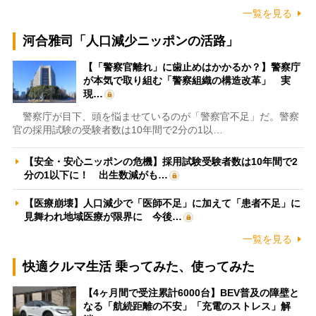
一覧を見る
河合雅司「人口減少ニッポンの活路」
【「警察官離れ」に歯止めはかかるか？】警察庁
が本気で取り組む「警察組織の構造改革」 実
現…
警察庁が目下、頭を悩ませているのが「警察官不足」だ。警察
官の採用試験の受験者数は10年間で2分の1以…
【安全・安心ニッポンの危機】採用試験受験者数は10年間で2
分の1以下に！ 出生数減がも…
【医療崩壊】人口減少で「医師不足」に加えて「患者不足」に
見舞われ地域医療が限界に 今後…
一覧を見る
快適クルマ生活 乗ってみた、使ってみた
【4ヶ月間で受注累計6000台】BEV普及の障壁と
なる「航続距離の不安」「充電のストレス」解