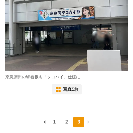
京急蒲田の駅看板も「タコハイ」仕様に
写真5枚
1
2
3