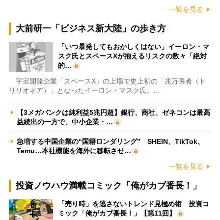
一覧を見る
大前研一「ビジネス新大陸」の歩き方
「いつ暴発してもおかしくはない」イーロン・マ
スク氏とスペースXが抱えるリスクの数々「絶対
的…
宇宙開発企業「スペースX」の上場で史上初の「兆万長者（ト
リリオネア）」となったイーロン・マスク氏。…
【3メガバンクは純利益5兆円超】銀行、商社、ゼネコンは最高
益続出の一方で、中小企業・…
急増する中国企業の“国籍ロンダリング” SHEIN、TikTok、
Temu…本社機能を海外に移転させ…
一覧を見る
投資ノウハウ満載コミック「俺がカブ番長！」
「売り時」を逃さないトレンド見極め術 投資コ
ミック「俺がカブ番長！」【第11回】