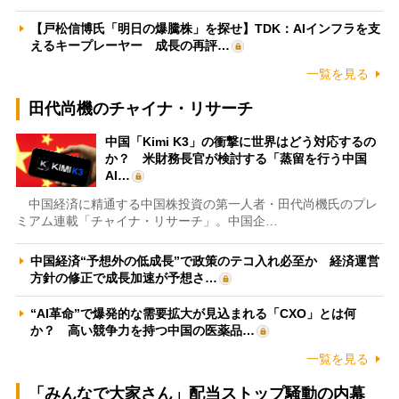
【戸松信博氏「明日の爆騰株」を探せ】TDK：AIインフラを支
えるキープレーヤー 成長の再評…
一覧を見る
田代尚機のチャイナ・リサーチ
中国「Kimi K3」の衝撃に世界はどう対応するの
か？ 米財務長官が検討する「蒸留を行う中国
AI…
中国経済に精通する中国株投資の第一人者・田代尚機氏のプレ
ミアム連載「チャイナ・リサーチ」。中国企…
中国経済“予想外の低成長”で政策のテコ入れ必至か 経済運営
方針の修正で成長加速が予想さ…
“AI革命”で爆発的な需要拡大が見込まれる「CXO」とは何
か？ 高い競争力を持つ中国の医薬品…
一覧を見る
「みんなで大家さん」配当ストップ騒動の内幕