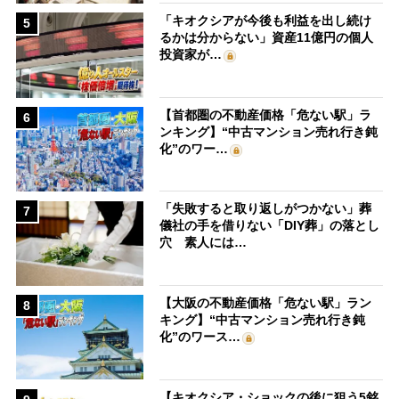
「キオクシアが今後も利益を出し続け
5
るかは分からない」資産11億円の個人
投資家が…
【首都圏の不動産価格「危ない駅」ラ
6
ンキング】“中古マンション売れ行き鈍
化”のワー…
「失敗すると取り返しがつかない」葬
7
儀社の手を借りない「DIY葬」の落とし
穴 素人には…
【大阪の不動産価格「危ない駅」ラン
8
キング】“中古マンション売れ行き鈍
化”のワース…
【キオクシア・ショックの後に狙う5銘