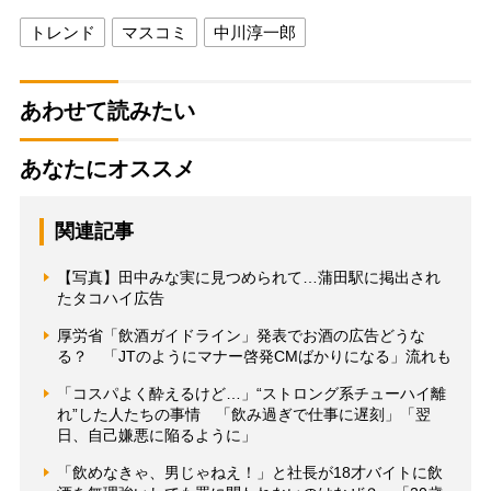
トレンド
マスコミ
中川淳一郎
あわせて読みたい
あなたにオススメ
関連記事
【写真】田中みな実に見つめられて…蒲田駅に掲出され
たタコハイ広告
厚労省「飲酒ガイドライン」発表でお酒の広告どうな
る？ 「JTのようにマナー啓発CMばかりになる」流れも
「コスパよく酔えるけど…」“ストロング系チューハイ離
れ”した人たちの事情 「飲み過ぎで仕事に遅刻」「翌
日、自己嫌悪に陥るように」
「飲めなきゃ、男じゃねえ！」と社長が18才バイトに飲