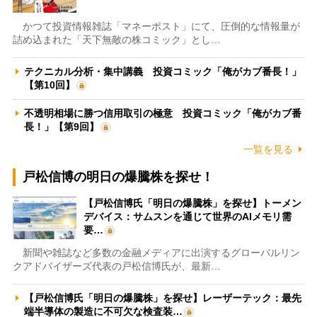
かつて投資情報雑誌「マネーポスト」にて、圧倒的な情報量が
詰め込まれた「天下無敵の株コミック」とし…
テクニカル分析・集中講義 投資コミック「俺がカブ番長！」
【第10回】
不透明相場に勝つ信用取引の極意 投資コミック「俺がカブ番
長！」【第9回】
一覧を見る
戸松信博の明日の爆騰株を探せ！
【戸松信博氏「明日の爆騰株」を探せ】トーメン
デバイス：サムスンを通じて世界のAIメモリ需
要…
新聞や雑誌など多数の金融メディアに出演するグローバルリン
クアドバイザーズ代表の戸松信博氏が、最新…
【戸松信博氏「明日の爆騰株」を探せ】レーザーテック：最先
端半導体の製造に不可欠な検査装…