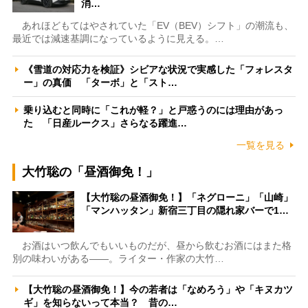
消…
あれほどもてはやされていた「EV（BEV）シフト」の潮流も、
最近では減速基調になっているように見える。…
《雪道の対応力を検証》シビアな状況で実感した「フォレスタ
ー」の真価 「ターボ」と「スト…
乗り込むと同時に「これが軽？」と戸惑うのには理由があっ
た 「日産ルークス」さらなる躍進…
一覧を見る
大竹聡の「昼酒御免！」
【大竹聡の昼酒御免！】「ネグローニ」「山崎」
「マンハッタン」新宿三丁目の隠れ家バーで1…
お酒はいつ飲んでもいいものだが、昼から飲むお酒にはまた格
別の味わいがある――。ライター・作家の大竹…
【大竹聡の昼酒御免！】今の若者は「なめろう」や「キヌカツ
ギ」を知らないって本当？ 昔の…