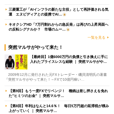
三菱重工が「AIインフラの新たな主役」として再評価される気
運 エヌビディアとの提携でAI…
キオクシアHD「7万円割れからの急反発」は再びの上昇局面へ
の反転シグナルか？ 市場のムー…
一覧を見る
突然マルサがやって来た！
【最終回】1億6000万円の負債と引き換えに手に
入れたプライスレスな経験 ｜ 突然マルサがや…
2009年12月に発行された元FXトレーダー・磯貝清明氏の著書
『突然マルサがやって来た！～FXで10億円稼い…
【第9回】もう一度FXでリベンジ！ 種銭は差し押さえを免れ
た”ヒミツのお金” ｜ 突然マルサ…
【第8回】年利はなんと14.6％！ 毎日5万円超の延滞税が積み
上がっていく ｜ 突然マルサ…