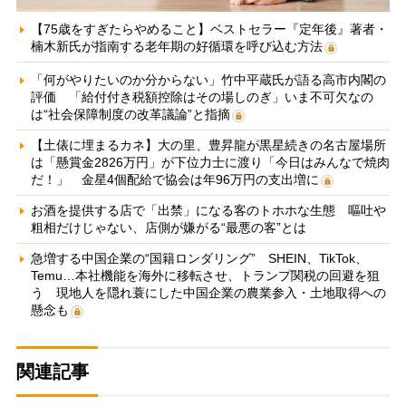
【75歳をすぎたらやめること】ベストセラー『定年後』著者・
楠木新氏が指南する老年期の好循環を呼び込む方法
「何がやりたいのか分からない」竹中平蔵氏が語る高市内閣の
評価 「給付付き税額控除はその場しのぎ」いま不可欠なの
は“社会保障制度の改革議論”と指摘
【土俵に埋まるカネ】大の里、豊昇龍が黒星続きの名古屋場所
は「懸賞金2826万円」が下位力士に渡り「今日はみんなで焼肉
だ！」 金星4個配給で協会は年96万円の支出増に
お酒を提供する店で「出禁」になる客のトホホな生態 嘔吐や
粗相だけじゃない、店側が嫌がる“最悪の客”とは
急増する中国企業の“国籍ロンダリング” SHEIN、TikTok、
Temu…本社機能を海外に移転させ、トランプ関税の回避を狙
う 現地人を隠れ蓑にした中国企業の農業参入・土地取得への
懸念も
関連記事