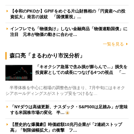
【令和のPKOか】GPIFをめぐる片山財務相の「円資産への投
資拡大」発言の波紋 「国債重視」…
インフレでも「物価負け」しない金融商品「物価連動国債」に
注目 元本が物価の動きに合わせ…
一覧を見る
森口亮「まるわかり市況分析」
「キオクシア急落で含み損が膨らんで…」損失を
投資家としての成長につなげる4つの視点 「…
半導体株を中心に相場の調整色が強まり、7月中旬にはキオク
シアホールディングスがストップ安をつけるな…
「NYダウは高値更新、ナスダック・S&P500は足踏み」が意味
する米国株市場の変化 半…
【歴史的な爆騰劇】時価総額10兆円企業が「2連続ストップ
高」「制限値幅拡大」の衝撃 フ…