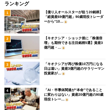
ランキング
【億り人オールスターが狙う20銘柄】
1
「総資産69億円超」90歳現役トレーダ
ーから“10…
【キオクシア・ショック後に「株価倍
2
増」も期待できる注目銘柄5選】資産3
億円超・…
「キオクシアが再び株価10万円になる
3
日は遠い」資産3億円超のサラリーマン
投資家が…
「AI・半導体関連が“本命”であること
4
に変わりはない」資産20億円超の90歳
現役トレー…