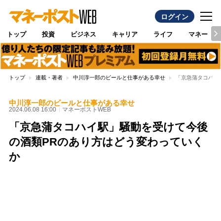
ログイン
トップ
投資
ビジネス
キャリア
ライフ
マネー
トップ
連載・著者
中川淳一郎のビールと仕事がある幸せ
「京急蒲タコハイ
中川淳一郎のビールと仕事がある幸せ
2024.06.08 16:00
マネーポストWEB
「京急蒲タコハイ駅」騒動を受けて今後
の酒類PRのあり方はどう変わっていく
か
Loaded
:
100.00%
/
Unmute