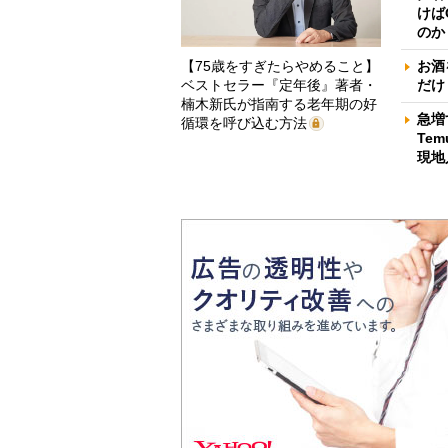
けば
のか
【75歳をすぎたらやめること】
お酒
ベストセラー『定年後』著者・
だけ
楠木新氏が指南する老年期の好
急増
循環を呼び込む方法
Te
現地