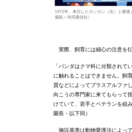
1972年、来日したカンカン（左）と最後
撮影／共同通信社）
実際、飼育には細心の注意を払
「パンダはクマ科に分類されて
に触れることはできません。飼
質などによってプラスアルファ
向こうの専門家に来てもらって
けていて、若手とベテランを組み
園長・以下同）
施設基準は動物愛護法によって