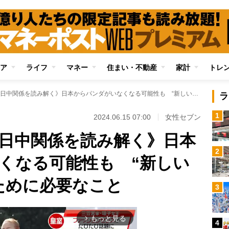
ア
ライフ
マネー
住まい・不動産
家計
トレ
《パンダをめぐる日中関係を読み解く》日本からパンダがいなくなる可能性も “新しいパンダの来日”のために必要なこと
ラ
1
2024.06.15 07:00
女性セブン
日中関係を読み解く》日本
2
くなる可能性も “新しい
ために必要なこと
3
もっと見る
arrow_forward_ios
4