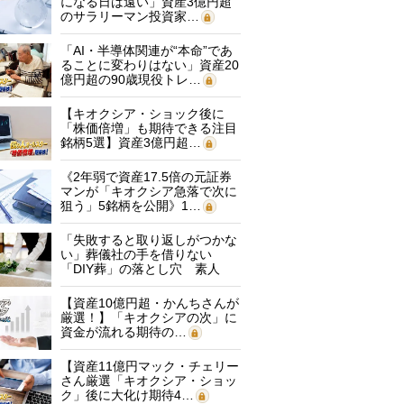
になる日は遠い」資産3億円超
のサラリーマン投資家…
「AI・半導体関連が“本命”であ
ることに変わりはない」資産20
億円超の90歳現役トレ…
【キオクシア・ショック後に
「株価倍増」も期待できる注目
銘柄5選】資産3億円超…
《2年弱で資産17.5倍の元証券
マンが「キオクシア急落で次に
狙う」5銘柄を公開》1…
「失敗すると取り返しがつかな
い」葬儀社の手を借りない
「DIY葬」の落とし穴 素人
に…
【資産10億円超・かんちさんが
厳選！】「キオクシアの次」に
資金が流れる期待の…
【資産11億円マック・チェリー
さん厳選「キオクシア・ショッ
ク」後に大化け期待4…