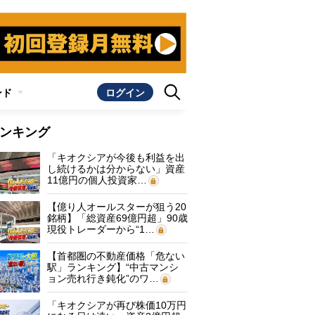
ンド
ログイン
ンキング
「キオクシアが今後も利益を出
し続けるかは分からない」資産
11億円の個人投資家…
【億り人オールスターが狙う20
銘柄】「総資産69億円超」90歳
現役トレーダーから“1…
【首都圏の不動産価格「危ない
駅」ランキング】“中古マンシ
ョン売れ行き鈍化”のワ…
「キオクシアが再び株価10万円