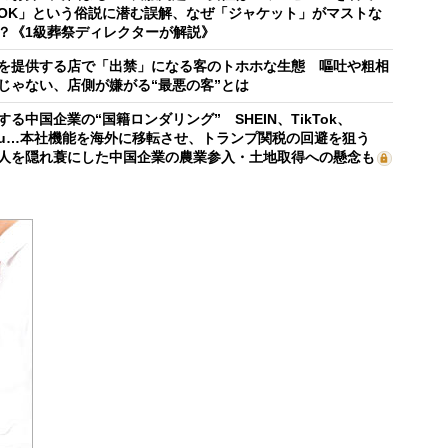
OK」という俗説に潜む誤解、なぜ「ジャケット」がマストな
？《1級葬祭ディレクターが解説》
を提供する店で「出禁」になる客のトホホな生態 嘔吐や粗相
じゃない、店側が嫌がる“最悪の客”とは
する中国企業の“国籍ロンダリング” SHEIN、TikTok、
mu…本社機能を海外に移転させ、トランプ関税の回避を狙う
人を隠れ蓑にした中国企業の農業参入・土地取得への懸念も