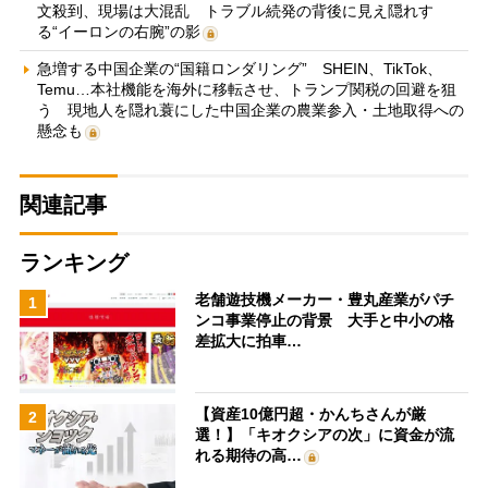
文殺到、現場は大混乱 トラブル続発の背後に見え隠れす
る“イーロンの右腕”の影
急増する中国企業の“国籍ロンダリング” SHEIN、TikTok、
Temu…本社機能を海外に移転させ、トランプ関税の回避を狙
う 現地人を隠れ蓑にした中国企業の農業参入・土地取得への
懸念も
関連記事
ランキング
老舗遊技機メーカー・豊丸産業がパチ
1
ンコ事業停止の背景 大手と中小の格
差拡大に拍車…
【資産10億円超・かんちさんが厳
2
選！】「キオクシアの次」に資金が流
れる期待の高…