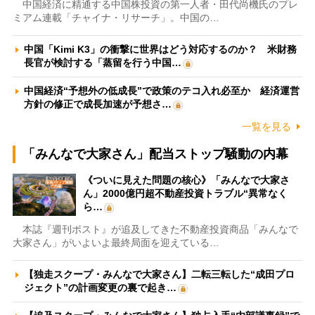
中国経済に精通する中国株投資の第一人者・田代尚機氏のプレ
ミアム連載「チャイナ・リサーチ」。中国の…
中国「Kimi K3」の衝撃に世界はどう対応するのか？ 米財務
長官が検討する「蒸留を行う中国…
中国経済“予想外の低成長”で政策のテコ入れ必至か 経済運営
方針の修正で成長加速が予想さ…
一覧を見る
「みんなで大家さん」配当ストップ騒動の内幕
《ついに見えた問題の核心》「みんなで大家さ
ん」2000億円超不動産投資トラブル“異常なく
ら…
本誌『週刊ポスト』が追及してきた不動産投資商品「みんなで
大家さん」がいよいよ最終局面を迎えている…
【独走スクープ・みんなで大家さん】二転三転した“成田プロ
ジェクト”の計画変更の裏で起き…