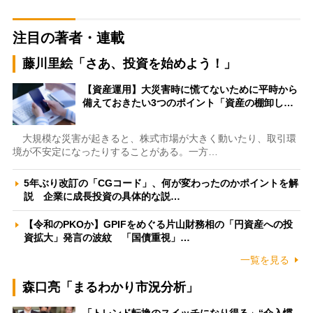
注目の著者・連載
藤川里絵「さあ、投資を始めよう！」
【資産運用】大災害時に慌てないために平時から
備えておきたい3つのポイント「資産の棚卸し…
大規模な災害が起きると、株式市場が大きく動いたり、取引環
境が不安定になったりすることがある。一方…
5年ぶり改訂の「CGコード」、何が変わったのかポイントを解
説 企業に成長投資の具体的な説…
【令和のPKOか】GPIFをめぐる片山財務相の「円資産への投
資拡大」発言の波紋 「国債重視」…
一覧を見る
森口亮「まるわかり市況分析」