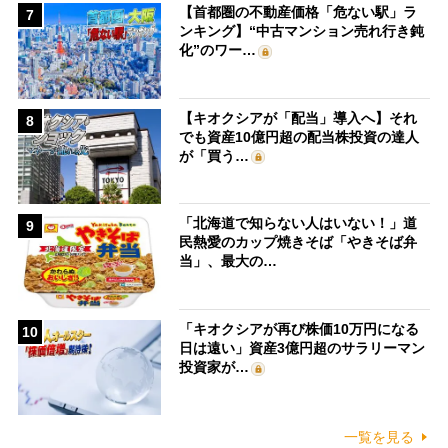
【首都圏の不動産価格「危ない駅」ラ
7
ンキング】“中古マンション売れ行き鈍
化”のワー…
【キオクシアが「配当」導入へ】それ
8
でも資産10億円超の配当株投資の達人
が「買う…
「北海道で知らない人はいない！」道
9
民熱愛のカップ焼きそば「やきそば弁
当」、最大の…
「キオクシアが再び株価10万円になる
10
日は遠い」資産3億円超のサラリーマン
投資家が…
一覧を見る