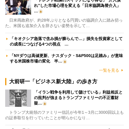
「トレンド転換のスイッチになり得る」“介入慣
れ”した市場心理を変える「日米協調為替介入」
…
日米両政府が、約28年ぶりとなる円買いの協調介入に踏み切っ
た。米国も追加介入を辞さない姿勢を示して…
「キオクシア急落で含み損が膨らんで…」損失を投資家として
の成長につなげる4つの視点 …
「NYダウは高値更新、ナスダック・S&P500は足踏み」が意味
する米国株市場の変化 半…
一覧を見る
大前研一「ビジネス新大陸」の歩き方
「イラン戦争を利用して儲けている」利益相反と
の批判が強まるトランプファミリーの不正蓄財
疑…
トランプ大統領のファミリー信託が今年1～3月に3000回以上も
の証券取引を行っていたことが明らかになり…