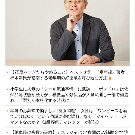
【75歳をすぎたらやめること】ベストセラー『定年後』著者・
楠木新氏が指南する老年期の好循環を呼び込む方法
小学生に人気の「シール流通事情」に変調 「ボンドロ」は依
然品薄状態が続くが、模倣品や類似品が大量流通し一部で値崩
れ 「選別が本格化する時代に」
猛暑のお葬式で悩ましい“喪服問題” 女性は「ワンピースを着
ていけばOK」という俗説に潜む誤解、なぜ「ジャケット」が
マストなのか？《1級葬祭ディレクターが解説》
【納車時に複数の事故】テスラジャパン“多額のEV補助金”で注