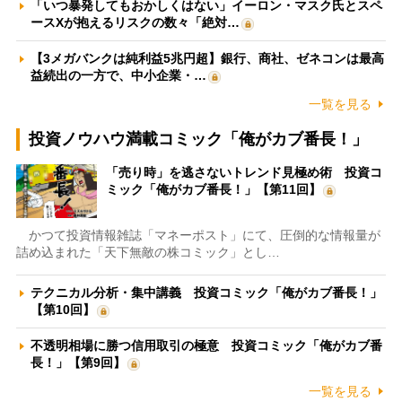
「いつ暴発してもおかしくはない」イーロン・マスク氏とスペ
ースXが抱えるリスクの数々「絶対…
【3メガバンクは純利益5兆円超】銀行、商社、ゼネコンは最高
益続出の一方で、中小企業・…
一覧を見る
投資ノウハウ満載コミック「俺がカブ番長！」
「売り時」を逃さないトレンド見極め術 投資コ
ミック「俺がカブ番長！」【第11回】
かつて投資情報雑誌「マネーポスト」にて、圧倒的な情報量が
詰め込まれた「天下無敵の株コミック」とし…
テクニカル分析・集中講義 投資コミック「俺がカブ番長！」
【第10回】
不透明相場に勝つ信用取引の極意 投資コミック「俺がカブ番
長！」【第9回】
一覧を見る