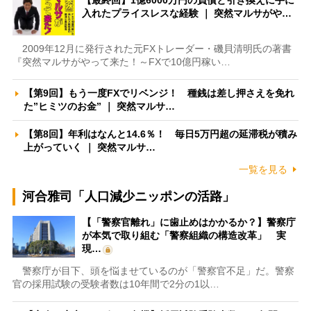
【最終回】1億6000万円の負債と引き換えに手に
入れたプライスレスな経験 ｜ 突然マルサがや…
2009年12月に発行された元FXトレーダー・磯貝清明氏の著書
『突然マルサがやって来た！～FXで10億円稼い…
【第9回】もう一度FXでリベンジ！ 種銭は差し押さえを免れ
た”ヒミツのお金” ｜ 突然マルサ…
【第8回】年利はなんと14.6％！ 毎日5万円超の延滞税が積み
上がっていく ｜ 突然マルサ…
一覧を見る
河合雅司「人口減少ニッポンの活路」
【「警察官離れ」に歯止めはかかるか？】警察庁
が本気で取り組む「警察組織の構造改革」 実
現…
警察庁が目下、頭を悩ませているのが「警察官不足」だ。警察
官の採用試験の受験者数は10年間で2分の1以…