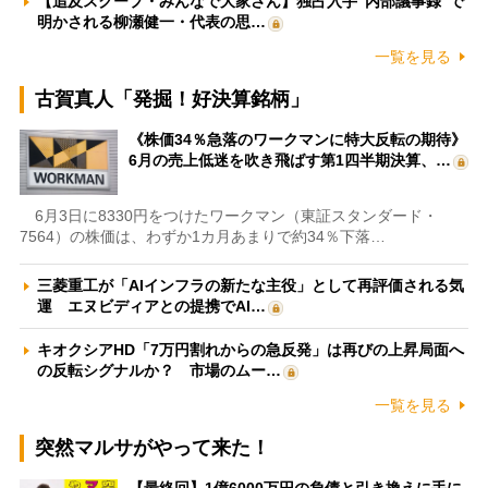
【追及スクープ・みんなで大家さん】独占入手“内部議事録”で
明かされる柳瀬健一・代表の思…
一覧を見る
古賀真人「発掘！好決算銘柄」
《株価34％急落のワークマンに特大反転の期待》
6月の売上低迷を吹き飛ばす第1四半期決算、…
6月3日に8330円をつけたワークマン（東証スタンダード・
7564）の株価は、わずか1カ月あまりで約34％下落…
三菱重工が「AIインフラの新たな主役」として再評価される気
運 エヌビディアとの提携でAI…
キオクシアHD「7万円割れからの急反発」は再びの上昇局面へ
の反転シグナルか？ 市場のムー…
一覧を見る
突然マルサがやって来た！