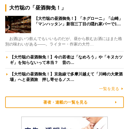
大竹聡の「昼酒御免！」
【大竹聡の昼酒御免！】「ネグローニ」「山崎」
「マンハッタン」新宿三丁目の隠れ家バーで1…
お酒はいつ飲んでもいいものだが、昼から飲むお酒にはまた格
別の味わいがある――。ライター・作家の大竹…
【大竹聡の昼酒御免！】今の若者は「なめろう」や「キヌカツ
ギ」を知らないって本当？ 昔の…
【大竹聡の昼酒御免！】京急線で多摩川越えて「川崎の大衆酒
場」へと昼酒旅 押し寄せるノス…
一覧を見る
著者・連載の一覧を見る