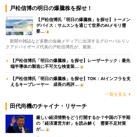
戸松信博の明日の爆騰株を探せ！
【戸松信博氏「明日の爆騰株」を探せ】トーメン
デバイス：サムスンを通じて世界のAIメモリ需
要…
新聞や雑誌など多数の金融メディアに出演するグローバルリン
クアドバイザーズ代表の戸松信博氏が、最新…
【戸松信博氏「明日の爆騰株」を探せ】レーザーテック：最先
端半導体の製造に不可欠な検査装…
【戸松信博氏「明日の爆騰株」を探せ】TDK：AIインフラを支
えるキープレーヤー 成長の再評…
一覧を見る
田代尚機のチャイナ・リサーチ
厳しい経済情勢をどう打開するか？中国の下半期
の「経済運営方針」を読み解く 需要不足対策
が…