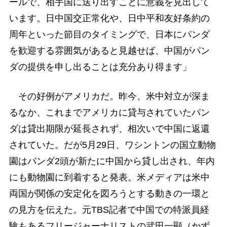
ールで、相手国に送り出すことに意義を見出して
います。日中国交正常化や、日中平和友好条約の
周年といった節目のタイミングで、日本にパンダ
を歓迎する雰囲気があると見越せば、中国がパン
ダの提供を申し出ることは充分あり得ます」
その好例がアメリカだ。昨今、米中対立が深ま
るなか、これまでアメリカに貸与されていたパン
ダは貸出期限が延長されず、相次いで中国に返還
されていた。だが5月29日、ワシントンの国立動物
園はパンダ2頭が新たに中国から貸し出され、年内
にも動物園に到着すると発表。米メディアは米中
両国が関係の安定化を図ろうとする動きの一環と
の見方を伝えた。元TBS記者で中国での特派員経
験もあるフリージャーナリストの武田一顯（かず