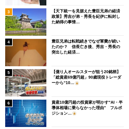
【天下統一を見据えた豊臣兄弟の経済
3
政策】秀吉が弟・秀長を紀伊に転封し
た納得の事情…
豊臣兄弟は転戦続きでなぜ軍費が続い
4
たのか？ 信長亡き後、秀吉・秀長の
突出した経済…
【億り人オールスターが狙う20銘柄】
5
「総資産69億円超」90歳現役トレーダ
ーから“10…
資産10億円超の投資家が明かす“AI・半
6
導体相場に乗らなかった理由” フルポ
ジション…