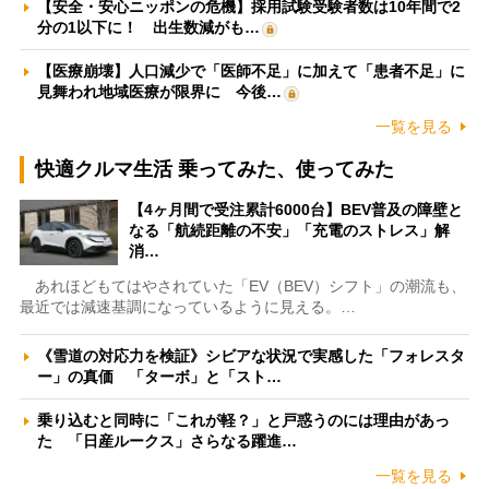
【安全・安心ニッポンの危機】採用試験受験者数は10年間で2
分の1以下に！ 出生数減がも…
【医療崩壊】人口減少で「医師不足」に加えて「患者不足」に
見舞われ地域医療が限界に 今後…
一覧を見る
快適クルマ生活 乗ってみた、使ってみた
【4ヶ月間で受注累計6000台】BEV普及の障壁と
なる「航続距離の不安」「充電のストレス」解
消…
あれほどもてはやされていた「EV（BEV）シフト」の潮流も、
最近では減速基調になっているように見える。…
《雪道の対応力を検証》シビアな状況で実感した「フォレスタ
ー」の真価 「ターボ」と「スト…
乗り込むと同時に「これが軽？」と戸惑うのには理由があっ
た 「日産ルークス」さらなる躍進…
一覧を見る