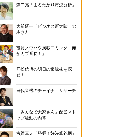
森口亮「まるわかり市況分析」
大前研一「ビジネス新大陸」の
歩き方
投資ノウハウ満載コミック「俺
がカブ番長！」
戸松信博の明日の爆騰株を探
せ！
田代尚機のチャイナ・リサーチ
「みんなで大家さん」配当スト
ップ騒動の内幕
古賀真人「発掘！好決算銘柄」