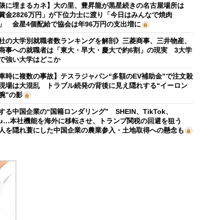
俵に埋まるカネ】大の里、豊昇龍が黒星続きの名古屋場所は
賞金2826万円」が下位力士に渡り「今日はみんなで焼肉
」 金星4個配給で協会は年96万円の支出増に
社の大学別就職者数ランキングを解剖》三菱商事、三井物産、
商事への就職者は「東大・早大・慶大で約6割」の現実 3大学
で強い大学はどこか
車時に複数の事故】テスラジャパン“多額のEV補助金”で注文殺
現場は大混乱 トラブル続発の背後に見え隠れする“イーロン
腕”の影
する中国企業の“国籍ロンダリング” SHEIN、TikTok、
mu…本社機能を海外に移転させ、トランプ関税の回避を狙う
人を隠れ蓑にした中国企業の農業参入・土地取得への懸念も