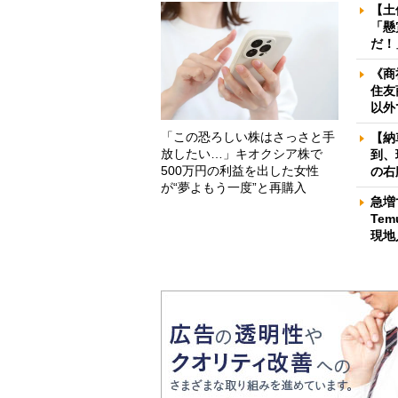
【土
「懸
だ！
《商
住友
以外
「この恐ろしい株はさっさと手
【納
放したい…」キオクシア株で
到、
500万円の利益を出した女性
の右
が“夢よもう一度”と再購入
急増
Te
現地