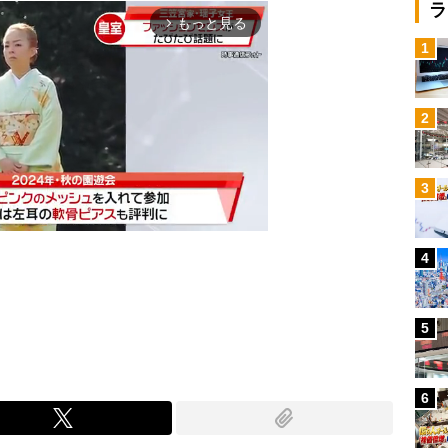
ラ
もっと見る
arrow_forward_ios
1
2
3
4
Mute
5
6