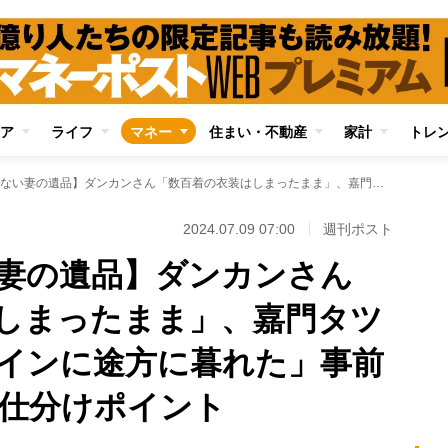
ア
ライフ
マネー
住まい・不動産
家計
トレ
【片付けられない妻の遺品】ダンカンさん「数百着の衣装はしまったまま」、嘉門タツオさん「大量のワインに途方に暮れた」事前にやっておきたい仕分けポイント
2024.07.09 07:00
週刊ポスト
妻の遺品】ダンカンさん
しまったまま」、嘉門タツ
インに途方に暮れた」事前
仕分けポイント