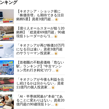
ンキング
【キオクシア・ショック後に
「株価倍増」も期待できる注目
銘柄5選】資産3億円超…
【億り人オールスターが狙う20
銘柄】「総資産69億円超」90歳
現役トレーダーから“1…
「キオクシアが再び株価10万円
になる日は遠い」資産3億円超
のサラリーマン投資家…
【首都圏の不動産価格「危ない
駅」ランキング】“中古マンシ
ョン売れ行き鈍化”のワ…
「キオクシアが今後も利益を出
し続けるかは分からない」資産
11億円の個人投資家…
「AI・半導体関連が“本命”であ
ることに変わりはない」資産20
億円超の90歳現役トレ…