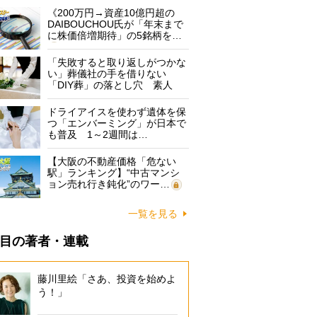
《200万円→資産10億円超の
DAIBOUCHOU氏が「年末まで
に株価倍増期待」の5銘柄を…
「失敗すると取り返しがつかな
い」葬儀社の手を借りない
「DIY葬」の落とし穴 素人
に…
ドライアイスを使わず遺体を保
つ「エンバーミング」が日本で
も普及 1～2週間は…
【大阪の不動産価格「危ない
駅」ランキング】“中古マンシ
ョン売れ行き鈍化”のワー…
一覧を見る
目の著者・連載
藤川里絵「さあ、投資を始めよ
う！」